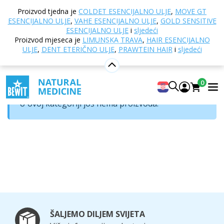
Doma
Online trgovina
Ostali proizvodi
Uređaji
Proizvod tjedna je
COLDET ESENCIJALNO ULJE
,
MOVE GT
ESENCIJALNO ULJE
,
VAHE ESENCIJALNO ULJE
,
GOLD SENSITIVE
Uređaji
ESENCIJALNO ULJE
i
sljedeći
Proizvod mjeseca je
LIMUNSKA TRAVA
,
HAIR ESENCIJALNO
ULJE
,
DENT ETERIČNO ULJE
,
PRAWTEIN HAIR
i
sljedeći
Redoslijed
0
U ovoj kategoriji još nema proizvoda.
ŠALJEMO DILJEM SVIJETA