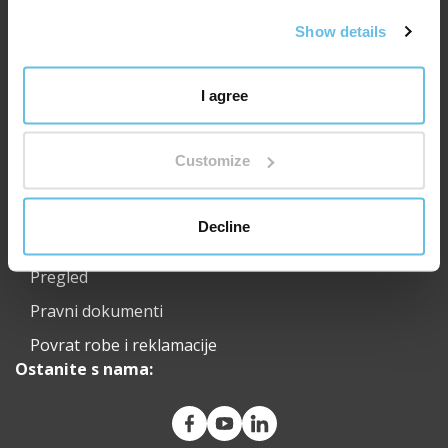
Show details
Korisne poveznice:
I agree
O BEWIT
Medicinski i znanstveni savjetodavni odbor
Customize
Karijera
Prijevoz
Decline
Kontakt
Pregled
Pravni dokumenti
Povrat robe i reklamacije
Ostanite s nama: