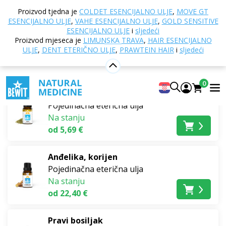
Doma
Online trgovina
Aromaterapija
Eterična
Proizvod tjedna je
COLDET ESENCIJALNO ULJE
,
MOVE GT
ulja
Pojedinačna eterična ulja
Slatka
ESENCIJALNO ULJE
,
VAHE ESENCIJALNO ULJE
,
GOLD SENSITIVE
ESENCIJALNO ULJE
i
sljedeći
Slatka
Proizvod mjeseca je
LIMUNSKA TRAVA
,
HAIR ESENCIJALNO
ULJE
,
DENT ETERIČNO ULJE
,
PRAWTEIN HAIR
i
sljedeći
Najprodavaniji
0
anis
Pojedinačna eterična ulja
Na stanju
od 5,69 €
Anđelika, korijen
Pojedinačna eterična ulja
Na stanju
od 22,40 €
Pravi bosiljak