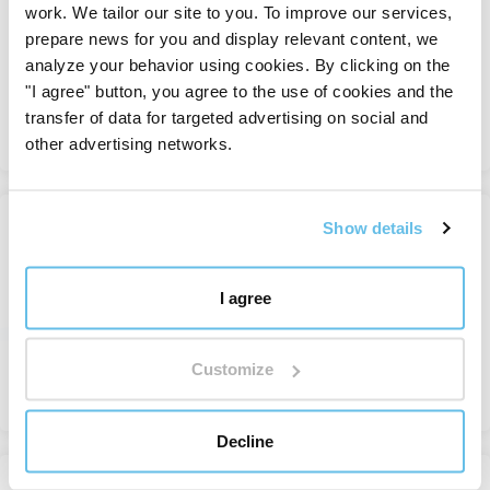
work. We tailor our site to you. To improve our services,
Pojedinačna eterična ulja
prepare news for you and display relevant content, we
Na stanju
analyze your behavior using cookies. By clicking on the
od 4,60 €
"I agree" button, you agree to the use of cookies and the
transfer of data for targeted advertising on social and
Pregledajte
other advertising networks.
Show details
-33%
Himalajski cedar
Pojedinačna eterična ulja
I agree
Na stanju
od 3,09 €
4,65 €
Customize
Pregledajte
Decline