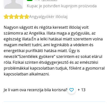
Kupac je potvrđen kupnjom proizvoda
Angyalgyökér illóolaj
Nagyon vágyott és régóta keresett illóolaj volt
számomra az Angelika. Illata maga a gyógyulás, az
egészség illata.Én a lelki hatásai miatt szerettem volna
magam mellett tudni, ami leginkább a védelem és
energetikai purifikáló hatása miatt. Úgy is
nevezik"Szentlélek gyökere" szerintem ez sokat elárul
róla. Fizikai szinten étvágygerjesztő és az emésztési
problémákkal kapcsolatban tudjuk, főként a gyomorral
kapcsolatban alkalmazni.
Je li vam ova recenzija bila korisna?
+ 13