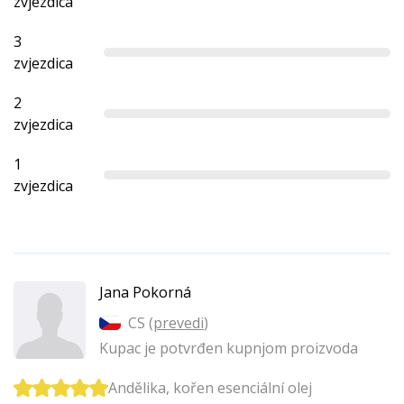
zvjezdica
3
zvjezdica
2
zvjezdica
1
zvjezdica
Jana Pokorná
CS (
prevedi
)
Kupac je potvrđen kupnjom proizvoda
Andělika, kořen esenciální olej