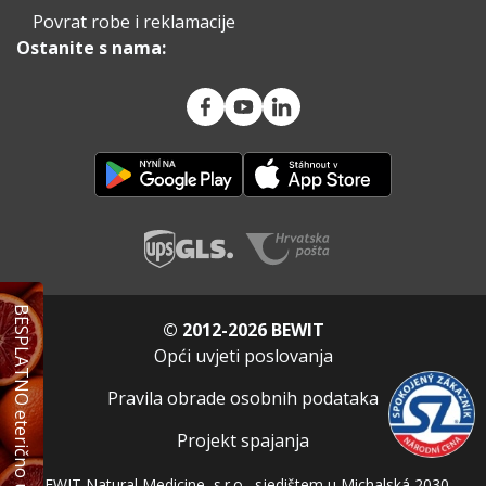
Povrat robe i reklamacije
Ostanite s nama:
BESPLATNO eterično ulje
© 2012-2026 BEWIT
Opći uvjeti poslovanja
Pravila obrade osobnih podataka
Projekt spajanja
BEWIT Natural Medicine, s.r.o., sjedištem u Michalská 2030,