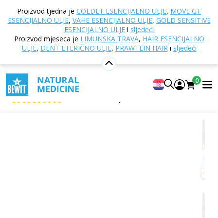
Doma
Online trgovina
Aromaterapija
Eterična
Proizvod tjedna je
COLDET ESENCIJALNO ULJE
,
MOVE GT
ulja
Pojedinačna eterična ulja
Anđelika, korijen
ESENCIJALNO ULJE
,
VAHE ESENCIJALNO ULJE
,
GOLD SENSITIVE
ESENCIJALNO ULJE
i
sljedeći
Proizvod mjeseca je
LIMUNSKA TRAVA
,
HAIR ESENCIJALNO
ULJE
,
DENT ETERIČNO ULJE
,
PRAWTEIN HAIR
i
sljedeći
Anđelika, korijen
100% čisto i prirodno eterično ulje CTEO®
0
BEWIT Angelica
5
Prikazati 6 recenzije
Citrusno
Cvjetni
Svježe