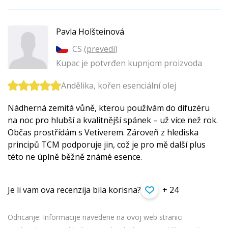
Pavla Holšteinová
CS (
prevedi
)
Kupac je potvrđen kupnjom proizvoda
Andělika, kořen esenciální olej
Nádherná zemitá vůně, kterou používám do difuzéru
na noc pro hlubší a kvalitnější spánek – už více než rok.
Občas prostřídám s Vetiverem. Zároveň z hlediska
principů TCM podporuje jin, což je pro mě další plus
této ne úplně běžně známé esence.
Je li vam ova recenzija bila korisna?
+ 24
Odricanje: Informacije navedene na ovoj web stranici