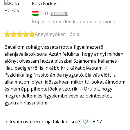
Kata Farkas
HU (
prevedi
)
Kupac je potvrđen kupnjom proizvoda
Angyalgyökér illóolaj
Bevallom sokáig visszatartott a figyelmeztető
ellenjavallatok sora. Aztán felülírta, hogy annyi minden
előnyt olvastam hozzá pluszba! Számomra kellemes
illat, pedig erről is inkább kritikákat olvastam :-)
Pszichikailag frissítő ámde nyugtató. Elalvás előtt is
alkalmazom olyan időszakban mikor túl sokat álmodom
és nem épp pihentetőek a sztorik ;-) Örülök, hogy
megrendeltem és figyelembe véve az óvintéseket,
gyakran használom.
Je li vam ova recenzija bila korisna?
+ 17