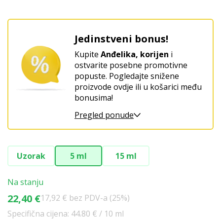
Božićni
Jedinstveni bonus!
Kupite
Anđelika, korijen
i
ostvarite posebne promotivne
popuste. Pogledajte snižene
proizvode ovdje ili u košarici među
bonusima!
Pregled ponude
Uzorak
5 ml
15 ml
Na stanju
22,40 €
17,92 € bez PDV-a (25%)
Specifična cijena: 44.80 € / 10 ml