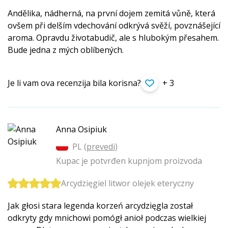
Andělika, nádherná, na první dojem zemitá vůně, která
ovšem při delším vdechování odkrývá svěží, povznášející
aroma. Opravdu životabudič, ale s hlubokým přesahem.
Bude jedna z mých oblíbených.
Je li vam ova recenzija bila korisna?
+ 3
Anna Osipiuk
PL (
prevedi
)
Kupac je potvrđen kupnjom proizvoda
Arcydzięgiel litwor olejek eteryczny
Jak głosi stara legenda korzeń arcydzięgla został
odkryty gdy mnichowi pomógł anioł podczas wielkiej