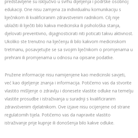
predstavljene su isključivo u svrhu dijeljenja i podrške osobnoj
edukaciji. One nisu zamjena za individualnu komunikaciju s
liječnikom ili kvalificiranim zdravstvenim radnikom. Cilj nije
ublažiti ili liječiti bilo kakva medicinska ili psihološka stanja,
djelovati preventivno, dijagnosticirati niti poticati takvu aktivnost.
Ukoliko ste trenutno na liječenju ili bilo kakvom medicinskom
tretmanu, posavjetujte se sa svojim liječnikom o promjenama u
prehrani ili promjenama u odnosu na opisane podatke.
Pružene informacije nisu namijenjene kao medicinski savjeti,
već kao dijeljenje znanja i informacija. Potičemo vas da stvorite
vlastito mišljenje o zdravlju i donesete vlastite odluke na temelju
vlastite prosudbe i istraživanja u suradnji s kvalificiranim
zdravstvenim djelatnikom. Ove izjave nisu ocijenjene od strane
regulatornih tijela. Potičemo vas da napravite vlastito
istraživanje prije kupnje ili donošenja bilo kakve odluke.