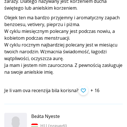
zarazy. Dlatego nazywany jest: korzeniem ducha
świętego lub anielskim korzeniem.
Olejek ten ma bardzo przyjemny i aromatyczny zapach
benzoesu, vetivery, pieprzu i piżma.
W cyklu miesięcznym polecany jest podczas nowiu, a
kobietom podczas menstruacji.
W cyklu rocznym najbardziej polecany jest w miesiącu
twoich narodzin. Wzmacnia świadomość, łagodzi
wątpliwości, oczyszcza aurę.
Ja mam i jestem nim zauroczona. Z pewnością zasługuje
na swoje anielskie imię.
Je li vam ova recenzija bila korisna?
+ 16
Beáta Nyeste
HU (
prevedi
)