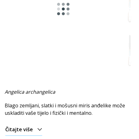
Začinjena
Biljni
Smolasto
Mentolno
Voćna
Drvenaste
Slatka
Angelica archangelica
Mošusno
Blago zemljani, slatki i mošusni miris anđelike može
Zemljana
uskladiti vaše tijelo i fizički i mentalno.
Afrodisijački
Čitajte više