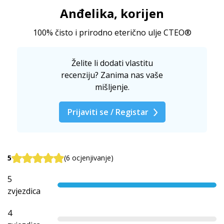
Anđelika, korijen
100% čisto i prirodno eterično ulje CTEO®
Želite li dodati vlastitu
recenziju? Zanima nas vaše
mišljenje.
Prijaviti se / Registar
5
(6 ocjenjivanje)
5
zvjezdica
4