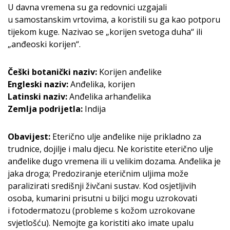
U davna vremena su ga redovnici uzgajali
u samostanskim vrtovima, a koristili su ga kao potporu
tijekom kuge. Nazivao se „korijen svetoga duha“ ili
„anđeoski korijen“.
Češki botanički naziv:
Korijen anđelike
Engleski naziv:
Anđelika, korijen
Latinski naziv:
Anđelika arhanđelika
Zemlja podrijetla:
Indija
Obavijest:
Eterično ulje anđelike nije prikladno za
trudnice, dojilje i malu djecu. Ne koristite eterično ulje
anđelike dugo vremena ili u velikim dozama. Anđelika je
jaka droga; Predoziranje eteričnim uljima može
paralizirati središnji živčani sustav. Kod osjetljivih
osoba, kumarini prisutni u biljci mogu uzrokovati
i fotodermatozu (probleme s kožom uzrokovane
svjetlošću). Nemojte ga koristiti ako imate upalu