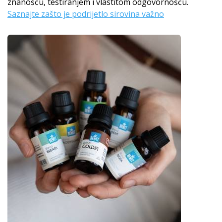
znanošću, testiranjem i vlastitom odgovornošću.
Saznajte zašto je podrijetlo sirovina važno