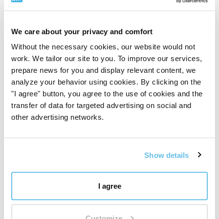
skladištima i otpremom.
Proizvode sami razvijamo, testiramo i kontroliramo od
odabira sirovine do gotovog proizvoda. Kvaliteta za nas
We care about your privacy and comfort
nije slogan. To je sustav, odgovornost
Without the necessary cookies, our website would not
i svakodnevni rad.
work. We tailor our site to you. To improve our services,
Pogledajte kako radimo s kvalitetom
prepare news for you and display relevant content, we
analyze your behavior using cookies. By clicking on the
Preporuka
"I agree" button, you agree to the use of cookies and the
transfer of data for targeted advertising on social and
Miris
pojedinih serija eteričnih ulja može se
malo
other advertising networks.
razlikovati
zbog promjene vremena i različitih uvjeta
uzgoja.** CTEO® kvaliteta omogućuje
sve
uobičajene
primjene u aromaterapiji. Međutim, uvijek je potrebno
poštivati načela
sigurne
upotrebe i ne prekoračiti
Show details
preporučenu dozu
eteričnih ulja.
Prije
nanošenja na
kožu preporučuje se provesti
test osjetljivosti
.
I agree
(Testirajte malu količinu eteričnog ulja razrijeđenog
prema formuli s baznim uljem na zapešću.) Na taj ćete
način saznati odgovara li vam mješavina.)
Djeca
su
Customize