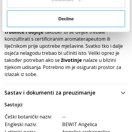
izuzetno osjetljiva na djelovanje eteričnih ulja, stoga je
potrebno uvijek se konzultirati sa stručnjakom
i poduzeti posebne mjere opreza prilikom njihove
Decline
upotrebe.
Osjetljive
i
kronično bolesne osobe,
trudnice i dojilje
također bi se uvijek trebale
konzultirati s certificiranim aromaterapeutom ili
liječnikom prije upotrebe mješavine. Svatko tko i dalje
osjeća nelagodu trebao bi učiniti isto. Veliki oprez je
također potreban ako se
životinje
nalaze u blizini
tijekom udisanja. Potrebno im je osigurati prostor za
izlazak iz sobe.
Sastav i dokumenti za preuzimanje
Sastojci
Češki botanički naziv:
--
Engleski naziv:
BEWIT Angelica