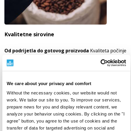
Kvalitetne sirovine
Od podrijetla do gotovog proizvoda
Kvaliteta počinje
s podrijetlom sirovine. Stoga pažljivo biramo
dobavljače, pratimo podrijetlo, način obrade i smisao
svake komponente. Radimo s BIO sirovinama, RAW
pristupom, biljnim izvorima i sirovinama iz divljine tamo
We care about your privacy and comfort
gdje to ima smisla. Poštovanje prirode spajamo sa
znanošću, testiranjem i vlastitom odgovornošću.
Without the necessary cookies, our website would not
Saznajte zašto je podrijetlo sirovina važno
work. We tailor our site to you. To improve our services,
prepare news for you and display relevant content, we
analyze your behavior using cookies. By clicking on the "I
agree" button, you agree to the use of cookies and the
transfer of data for targeted advertising on social and