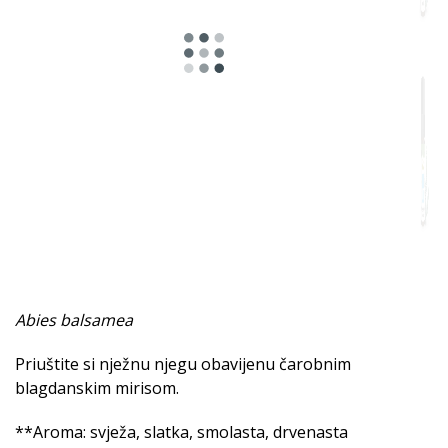
Začinjena
Biljni
Smolasto
Mentolno
Voćna
Drvenaste
Slatka
Mošusno
Abies balsamea
Zemljana
Priuštite si nježnu njegu obavijenu čarobnim
blagdanskim mirisom.
Afrodisijački
**Aroma: svježa, slatka, smolasta, drvenasta