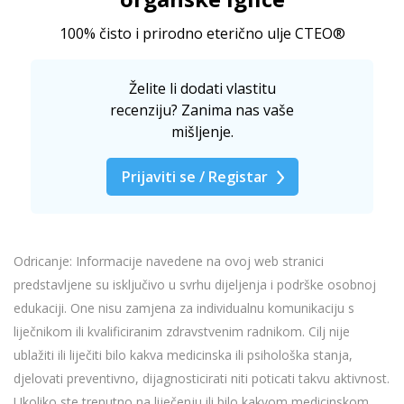
100% čisto i prirodno eterično ulje CTEO®
Želite li dodati vlastitu
recenziju? Zanima nas vaše
mišljenje.
Prijaviti se / Registar
Odricanje: Informacije navedene na ovoj web stranici
predstavljene su isključivo u svrhu dijeljenja i podrške osobnoj
edukaciji. One nisu zamjena za individualnu komunikaciju s
liječnikom ili kvalificiranim zdravstvenim radnikom. Cilj nije
ublažiti ili liječiti bilo kakva medicinska ili psihološka stanja,
djelovati preventivno, dijagnosticirati niti poticati takvu aktivnost.
Ukoliko ste trenutno na liječenju ili bilo kakvom medicinskom