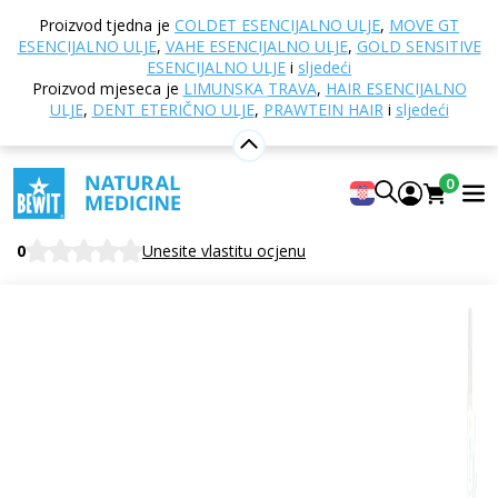
Doma
Online trgovina
Aromaterapija
Eterična
Proizvod tjedna je
COLDET ESENCIJALNO ULJE
,
MOVE GT
ulja
Pojedinačna eterična ulja
Balzamova jela,
ESENCIJALNO ULJE
,
VAHE ESENCIJALNO ULJE
,
GOLD SENSITIVE
organske iglice
ESENCIJALNO ULJE
i
sljedeći
Proizvod mjeseca je
LIMUNSKA TRAVA
,
HAIR ESENCIJALNO
ULJE
,
DENT ETERIČNO ULJE
,
PRAWTEIN HAIR
i
sljedeći
Balzamova jela, organske iglice
0
100% čisto i prirodno eterično ulje CTEO®
BEWIT Fir Balsam, Needles ORGANIC
0
Unesite vlastitu ocjenu
Citrusno
Cvjetni
Svježe