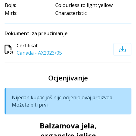
Boja:
Colourless to light yellow
Miris:
Characteristic
Dokumenti za preuzimanje
Certifikat
Canada - AX2023/05
Ocjenjivanje
Nijedan kupac još nije ocijenio ovaj proizvod.
Možete biti prvi.
Balzamova jela,
organske iglice