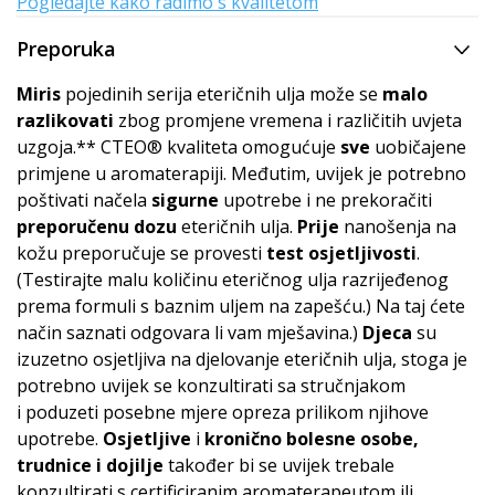
Pogledajte kako radimo s kvalitetom
Preporuka
Miris
pojedinih serija eteričnih ulja može se
malo
razlikovati
zbog promjene vremena i različitih uvjeta
uzgoja.** CTEO® kvaliteta omogućuje
sve
uobičajene
primjene u aromaterapiji. Međutim, uvijek je potrebno
poštivati načela
sigurne
upotrebe i ne prekoračiti
preporučenu dozu
eteričnih ulja.
Prije
nanošenja na
kožu preporučuje se provesti
test osjetljivosti
.
(Testirajte malu količinu eteričnog ulja razrijeđenog
prema formuli s baznim uljem na zapešću.) Na taj ćete
način saznati odgovara li vam mješavina.)
Djeca
su
izuzetno osjetljiva na djelovanje eteričnih ulja, stoga je
potrebno uvijek se konzultirati sa stručnjakom
i poduzeti posebne mjere opreza prilikom njihove
upotrebe.
Osjetljive
i
kronično bolesne osobe,
trudnice i dojilje
također bi se uvijek trebale
konzultirati s certificiranim aromaterapeutom ili