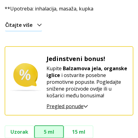
Božićni
**Upotreba: inhalacija, masaža, kupka
Čitajte više
Jedinstveni bonus!
Kupite
Balzamova jela, organske
iglice
i ostvarite posebne
promotivne popuste. Pogledajte
snižene proizvode ovdje ili u
košarici među bonusima!
Pregled ponude
Uzorak
5 ml
15 ml