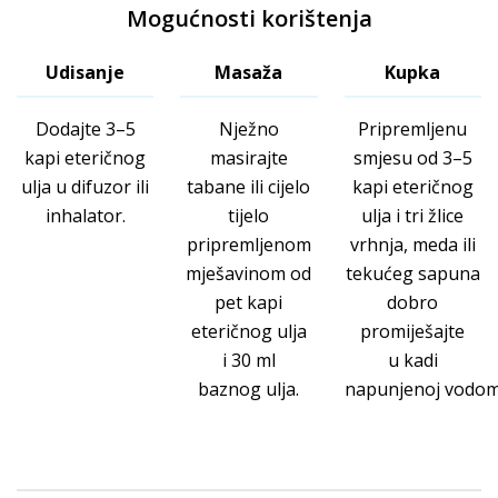
Mogućnosti korištenja
Udisanje
Masaža
Kupka
Dodajte 3–5
Nježno
Pripremljenu
kapi eteričnog
masirajte
smjesu od 3–5
ulja u difuzor ili
tabane ili cijelo
kapi eteričnog
inhalator.
tijelo
ulja i tri žlice
pripremljenom
vrhnja, meda ili
mješavinom od
tekućeg sapuna
pet kapi
dobro
eteričnog ulja
promiješajte
i 30 ml
u kadi
baznog ulja.
napunjenoj vodom