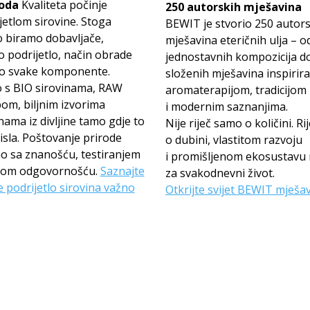
oda
Kvaliteta počinje
250 autorskih mješavina
jetlom sirovine. Stoga
BEWIT je stvorio 250 autor
o biramo dobavljače,
mješavina eteričnih ulja – o
 podrijetlo, način obrade
jednostavnih kompozicija d
ao svake komponente.
složenih mješavina inspirir
 s BIO sirovinama, RAW
aromaterapijom, tradicijom
om, biljnim izvorima
i modernim saznanjima.
inama iz divljine tamo gdje to
Nije riječ samo o količini. Rij
sla. Poštovanje prirode
o dubini, vlastitom razvoju
o sa znanošću, testiranjem
i promišljenom ekosustavu 
titom odgovornošću.
Saznajte
za svakodnevni život.
e podrijetlo sirovina važno
Otkrijte svijet BEWIT mješa