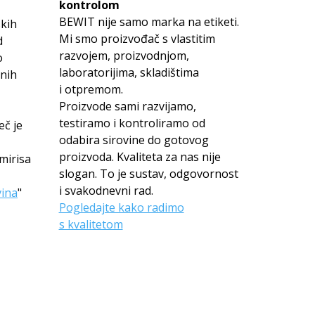
kontrolom
BEWIT nije samo marka na etiketi.
skih
Mi smo proizvođač s vlastitim
d
razvojem, proizvodnjom,
o
laboratorijima, skladištima
anih
i otpremom.
Proizvode sami razvijamo,
testiramo i kontroliramo od
eč je
odabira sirovine do gotovog
proizvoda. Kvaliteta za nas nije
mirisa
slogan. To je sustav, odgovornost
i svakodnevni rad.
vina
"
Pogledajte kako radimo
s kvalitetom