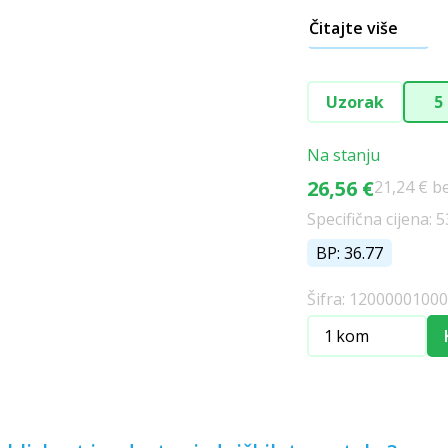
Čitajte više
Uzorak
5
Na stanju
26,56 €
21,24 € b
Specifična cijena: 5
BP: 36.77
Šifra: 1200000100
kom