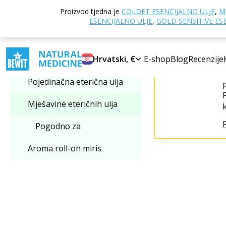
Doma
Online tr
Proizvod tjedna je
COLDET ESENCIJALNO ULJE
,
M
Izaberi kategoriju
ESENCIJALNO ULJE
,
GOLD SENSITIVE ES
Mješavine eteričnih ulja
Hrvatski, €
E-shop
Blog
Recenzije
Pojedinačna eterična ulja
Mješavine eteričnih ulja
Pogodno za
Aroma roll-on miris