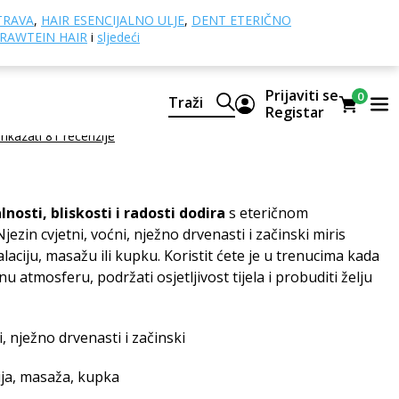
nih ulja
Eros eterično ulje
TRAVA
,
HAIR ESENCIJALNO ULJE
,
DENT ETERIČNO
RAWTEIN HAIR
i
sljedeći
ično ulje
Prijaviti se
0
Traži
dna mješavina CTEO® eteričnih ulja
Registar
rikazati 81 recenzije
nosti, bliskosti i radosti dodira
s eteričnom
ezin cvjetni, voćni, nježno drvenasti i začinski miris
alaciju, masažu ili kupku. Koristit ćete je u trenucima kada
mnu atmosferu, podržati osjetljivost tijela i probuditi želju
i, nježno drvenasti i začinski
ija, masaža, kupka