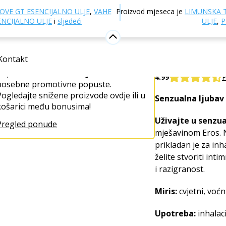
govina
Aromaterapija
Eterična ulja
Mješavine eterič
OVE GT ESENCIJALNO ULJE
,
VAHE
Proizvod mjeseca je
LIMUNSKA 
ENCIJALNO ULJE
i
sljedeći
ULJE
,
P
Eros eter
Jedinstveni bonus!
Kontakt
100% čista i priro
Kupite
Eros eterično ulje
i ostvarite
4.99
P
posebne promotivne popuste.
Pogledajte snižene proizvode ovdje ili u
Senzualna ljubav
košarici među bonusima!
Uživajte u senzual
Pregled ponude
mješavinom Eros. Nj
prikladan je za inh
želite stvoriti inti
i razigranost.
Miris:
cvjetni, voćn
Upotreba:
inhalac