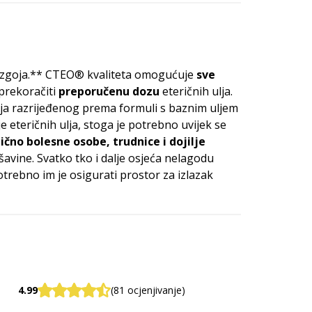
 uzgoja.** CTEO® kvaliteta omogućuje
sve
prekoračiti
preporučenu dozu
eteričnih ulja.
ulja razrijeđenog prema formuli s baznim uljem
e eteričnih ulja, stoga je potrebno uvijek se
ično bolesne osobe, trudnice i dojilje
šavine. Svatko tko i dalje osjeća nelagodu
otrebno im je osigurati prostor za izlazak
4.99
(81 ocjenjivanje)