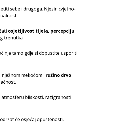
etiti sebe i drugoga. Njezin cvjetno-
ualnosti.
žati
osjetljivost tijela, percepciju
eg trenutka.
očinje tamo gdje si dopustite usporiti,
 nježnom mekoćom i
ružino drvo
lačnost.
 atmosferu bliskosti, razigranosti
održat će osjećaj opuštenosti,