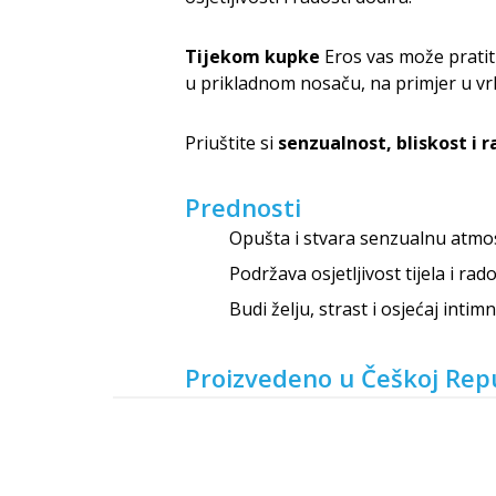
Tijekom kupke
Eros vas može pratiti
u prikladnom nosaču, na primjer u vr
Priuštite si
senzualnost, bliskost i 
Prednosti
Opušta i stvara senzualnu atmo
Podržava osjetljivost tijela i rad
Budi želju, strast i osjećaj inti
Proizvedeno u Češkoj Repu