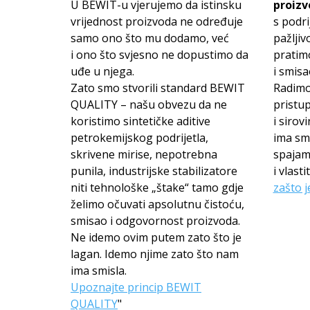
U BEWIT-u vjerujemo da istinsku
proizv
vrijednost proizvoda ne određuje
s podri
samo ono što mu dodamo, već
pažljiv
i ono što svjesno ne dopustimo da
pratimo
uđe u njega.
i smis
Zato smo stvorili standard BEWIT
Radimo
QUALITY – našu obvezu da ne
pristup
koristimo sintetičke aditive
i sirov
petrokemijskog podrijetla,
ima smi
skrivene mirise, nepotrebna
spajam
punila, industrijske stabilizatore
i vlas
niti tehnološke „štake“ tamo gdje
zašto j
želimo očuvati apsolutnu čistoću,
smisao i odgovornost proizvoda.
Ne idemo ovim putem zato što je
lagan. Idemo njime zato što nam
ima smisla.
Upoznajte princip BEWIT
QUALITY
"