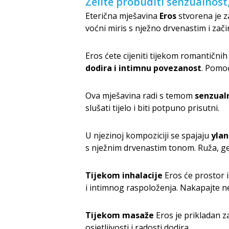
Želite probuditi senzualnost,
Eterična mješavina
Eros
stvorena je za
voćni miris s nježno drvenastim i zač
Eros ćete cijeniti tijekom romantičnih
dodira i intimnu povezanost
. Pomoć
Ova mješavina radi s temom
senzualn
slušati tijelo i biti potpuno prisutni.
U njezinoj kompoziciji se spajaju
ylan
s nježnim drvenastim tonom. Ruža, ger
Tijekom inhalacije
Eros će prostor i
i intimnog raspoloženja. Nakapajte nek
Tijekom masaže
Eros je prikladan z
osjetljivosti i radosti dodira.