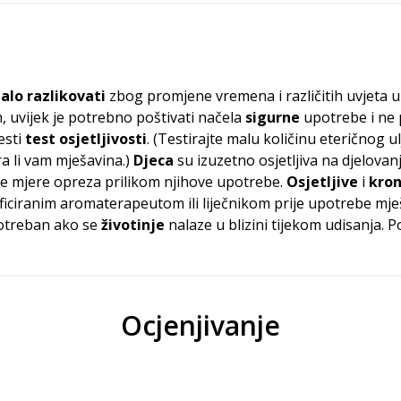
alo razlikovati
zbog promjene vremena i različitih uvjeta
 uvijek je potrebno poštivati načela
sigurne
upotrebe i ne 
esti
test osjetljivosti
. (Testirajte malu količinu eteričnog 
a li vam mješavina.)
Djeca
su izuzetno osjetljiva na djelovanj
ne mjere opreza prilikom njihove upotrebe.
Osjetljive
i
kron
tificiranim aromaterapeutom ili liječnikom prije upotrebe mje
 potreban ako se
životinje
nalaze u blizini tijekom udisanja. P
Ocjenjivanje