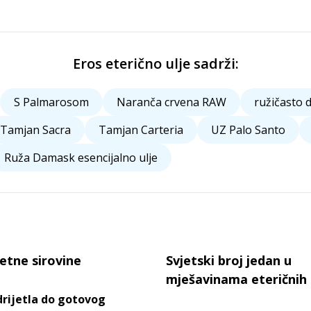
Eros eterično ulje sadrži:
S Palmarosom
Naranča crvena RAW
ružičasto 
Tamjan Sacra
Tamjan Carteria
UZ Palo Santo
Ruža Damask esencijalno ulje
tetne sirovine
Svjetski broj jedan u
mješavinama eteričnih 
rijetla do gotovog