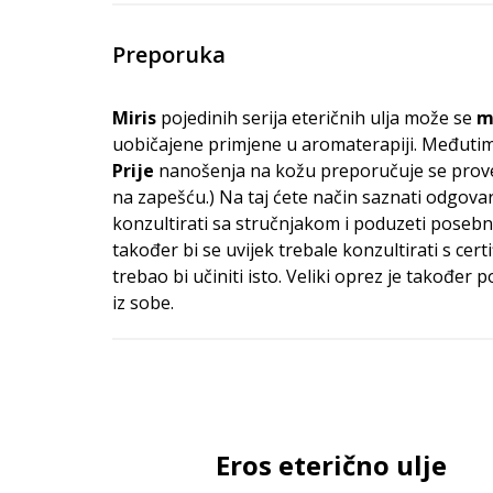
Preporuka
Miris
pojedinih serija eteričnih ulja može se
m
uobičajene primjene u aromaterapiji. Međutim,
Prije
nanošenja na kožu preporučuje se prov
na zapešću.) Na taj ćete način saznati odgovar
konzultirati sa stručnjakom i poduzeti poseb
također bi se uvijek trebale konzultirati s cer
trebao bi učiniti isto. Veliki oprez je također
iz sobe.
Eros eterično ulje