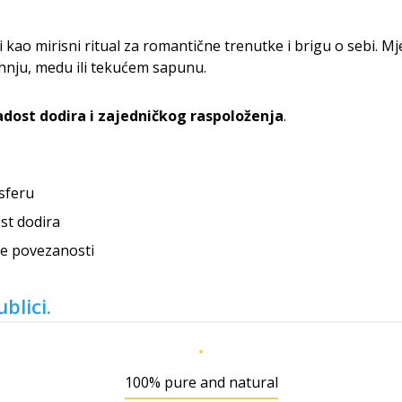
 kao mirisni ritual za romantične trenutke i brigu o sebi. M
hnju, medu ili tekućem sapunu.
radost dodira i zajedničkog raspoloženja
.
sferu
ost dodira
mne povezanosti
blici.
100% pure and natural