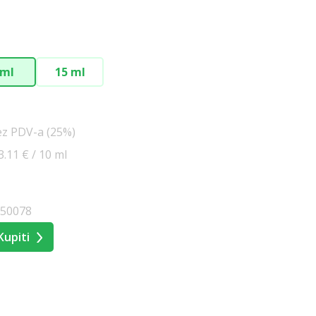
 ml
15 ml
ez PDV-a (25%)
3.11 € / 10 ml
050078
Kupiti