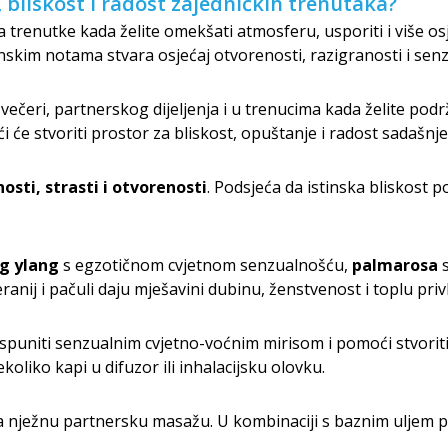
 bliskost i radost zajedničkih trenutaka?
 trenutke kada želite omekšati atmosferu, usporiti i više osj
inskim notama stvara osjećaj otvorenosti, razigranosti i senz
 večeri, partnerskog dijeljenja i u trenucima kada želite podr
i će stvoriti prostor za bliskost, opuštanje i radost sadašnj
osti, strasti i otvorenosti
. Podsjeća da istinska bliskost p
g ylang
s egzotičnom cvjetnom senzualnošću,
palmarosa
s
anij i pačuli daju mješavini dubinu, ženstvenost i toplu priv
spuniti senzualnim cvjetno-voćnim mirisom i pomoći stvoriti
oliko kapi u difuzor ili inhalacijsku olovku.
a nježnu partnersku masažu. U kombinaciji s baznim uljem p