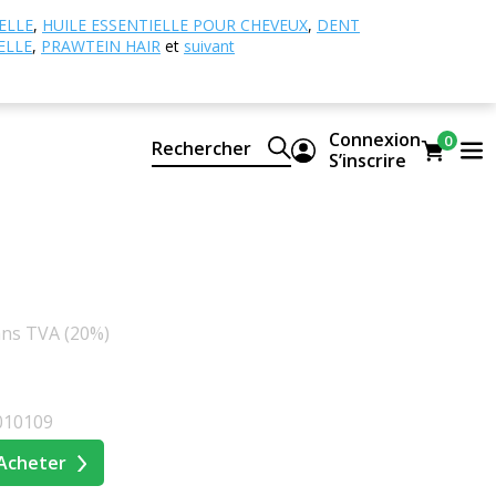
nroulement
Roll Up - Prawtein Carbon Elixir
ELLE
,
HUILE ESSENTIELLE POUR CHEVEUX
,
DENT
ELLE
,
PRAWTEIN HAIR
et
suivant
 Prawtein Carbon Elixir
Carbon Elixir
Connexion
0
Rechercher
S’inscrire
rez votre propre évaluation
ans TVA (20%)
010109
Acheter