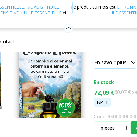
 en ligne
Autres produits
Articles promotionnels
E
SSENTIELLE
,
MOVE GT HUILE
Le produit du mois est
CITRONN
ENSITIVE, HUILE ESSENTIELLE
et
HUILE ESSENTI
Roll Up -
Roll Up - Prawtein 
ontact
0
Insé
En savoir plus
En stock
72,09 €
60,07 € s
BP: 1
Code: 9500000000
pièces