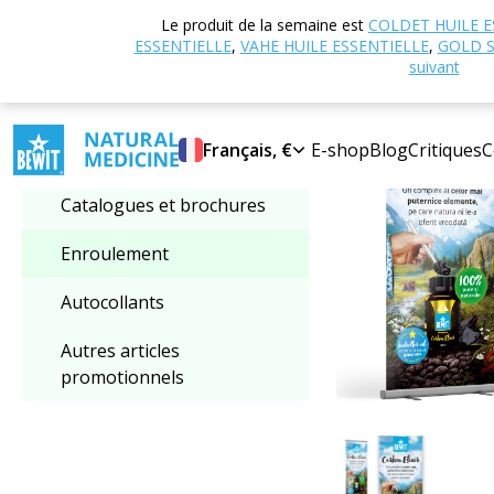
Accueil
Boutique
Le produit de la semaine est
COLDET HUILE E
Sélectionner une
ESSENTIELLE
,
VAHE HUILE ESSENTIELLE
,
GOLD S
catégorie
suivant
Français, €
E-shop
Blog
Critiques
C
Enroulement
Catalogues et brochures
Enroulement
Autocollants
Autres articles
promotionnels