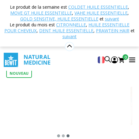
Accueil
Boutique en ligne
Aromathérapie
Le produit de la semaine est
COLDET HUILE ESSENTIELLE
,
Encens et accessoires
Cristaux de menthol
MOVE GT HUILE ESSENTIELLE
,
VAHE HUILE ESSENTIELLE
,
GOLD SENSITIVE, HUILE ESSENTIELLE
et
suivant
Le produit du mois est
CITRONNELLE
,
HUILE ESSENTIELLE
POUR CHEVEUX
,
DENT HUILE ESSENTIELLE
,
PRAWTEIN HAIR
et
Cristaux de menthol
suivant
Menthol pur
0
Insérez votre propre évaluation
0
NOUVEAU