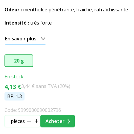
Odeur :
mentholée pénétrante, fraîche, rafraîchissante
Intensité :
très forte
En savoir plus
20 g
En stock
4,13 €
3,44 € sans TVA (20%)
BP: 1.3
Code: 9999000090002796
pièces
Acheter