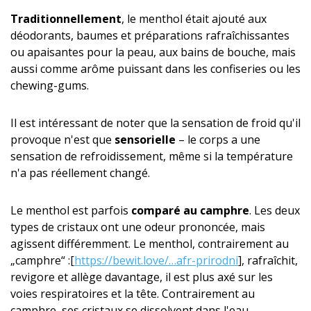
Traditionnelle­ment
, le menthol était ajouté aux
déodorants, baumes et préparations rafraîchissantes
ou apaisantes pour la peau, aux bains de bouche, mais
aussi comme arôme puissant dans les confiseries ou les
chewing-gums.
Il est intéressant de noter que la sensation de froid qu'il
provoque n'est que
sensorielle
– le corps a une
sensation de refroidissement, même si la température
n'a pas réellement changé.
Le menthol est parfois
comparé au camphre
. Les deux
types de cristaux ont une odeur prononcée, mais
agissent différemment. Le menthol, contrairement au
„camphre“ :[
https://bewit.love/…afr-prirodni
], rafraîchit,
revigore et allège davantage, il est plus axé sur les
voies respiratoires et la tête. Contrairement au
camphre, ses cristaux se dissolvent dans l'eau.