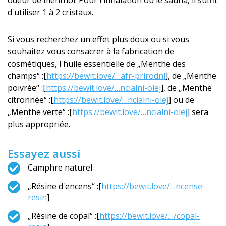
odeur de menthol. Pour l'inhalation ou le sauna, il suffit
d'utiliser 1 à 2 cristaux.
Si vous recherchez un effet plus doux ou si vous
souhaitez vous consacrer à la fabrication de
cosmétiques, l'huile essentielle de „Menthe des
champs“ :[
https://bewit.love/…afr-prirodni
], de „Menthe
poivrée“ :[
https://bewit.love/…ncialni-olej
], de „Menthe
citronnée“ :[
https://bewit.love/…ncialni-olej
] ou de
„Menthe verte“ :[
https://bewit.love/…ncialni-olej
] sera
plus appropriée.
Essayez aussi
Camphre naturel
„Résine d'encens“ :[
https://bewit.love/…ncense-
resin
]
„Résine de copal“ :[
https://bewit.love/…/copal-