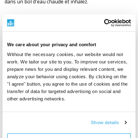
dans un bol d'eau chaude et inhalez.
Pourquoi fumer
La fumigation est une méthode ancienne de
purification de l'espace, d'élévation de l'esprit et
d'instauration d'un état d'harmonie
. La fumée
We care about your privacy and comfort
purifie traditionnellement l'air, apporte la
Without the necessary cookies, our website would not
concentration et influence l'humeur générale.
work. We tailor our site to you. To improve our services,
prepare news for you and display relevant content, we
Aide à harmoniser les émotions
analyze your behavior using cookies. By clicking on the
"I agree" button, you agree to the use of cookies and the
Favorise la concentration et la clarté d'esprit
transfer of data for targeted advertising on social and
Harmonise énergétiquement les espaces
other advertising networks.
Neutralise les odeurs indésirables
Show details
Conseils pour la fumigation
Pour une odeur plus pure, il est conseillé d'utiliser une