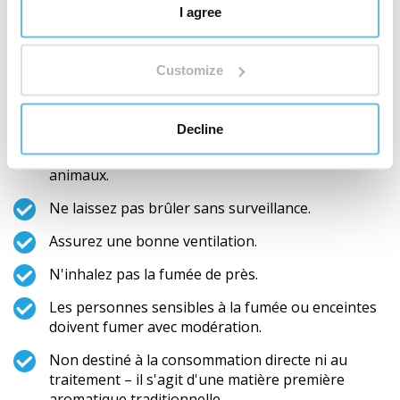
I agree
plaque de mica
, une fine plaquette de mica qui
empêche le brûlage et assure une odeur plus douce et
plus durable.
Customize
Consignes de sécurité
Decline
Utilisez toujours un récipient ininflammable,
tenez-le hors de portée des enfants et des
animaux.
Ne laissez pas brûler sans surveillance.
Assurez une bonne ventilation.
N'inhalez pas la fumée de près.
Les personnes sensibles à la fumée ou enceintes
doivent fumer avec modération.
Non destiné à la consommation directe ni au
traitement – il s'agit d'une matière première
aromatique traditionnelle.