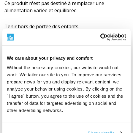
Ce produit n'est pas destiné à remplacer une
alimentation variée et équilibrée.
Tenir hors de portée des enfants.
Ne convient pas aux enfants de moins de 3 ans, aux
femmes enceintes et allaitantes.
We care about your privacy and comfort
Conserver au sec, à l'abri de la chaleur et de la lumière
Without the necessary cookies, our website would not
directe du soleil.
work. We tailor our site to you. To improve our services,
prepare news for you and display relevant content, we
Consultez toujours un thérapeute MTC certifié avant
analyze your behavior using cookies. By clicking on the
utilisation.
"I agree" button, you agree to the use of cookies and the
transfer of data for targeted advertising on social and
other advertising networks.
Ingrédients
Huang lian
(
Coptis japonica rhizoma
– rhizome de
coptis japonais)