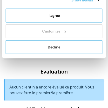
Show details
Mu xiang
(
Saussurea costus radix
– racine de
saussurée costus)
I agree
Amidon de maïs
Customize
Pays d'origine
Decline
Chine
Evaluation
Aucun client n'a encore évalué ce produit. Vous
pouvez être le premier/la première.