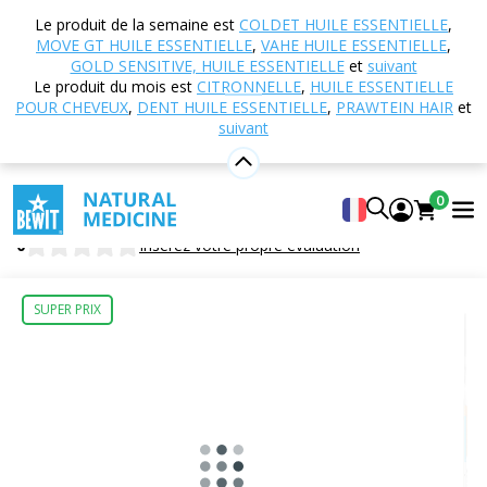
Accueil
Boutique en ligne
MTC - Médecine
Le produit de la semaine est
COLDET HUILE ESSENTIELLE
,
Traditionnelle Chinoise
107 - Murmure de la fleur de
MOVE GT HUILE ESSENTIELLE
,
VAHE HUILE ESSENTIELLE
,
lotus
GOLD SENSITIVE, HUILE ESSENTIELLE
et
suivant
Le produit du mois est
CITRONNELLE
,
HUILE ESSENTIELLE
POUR CHEVEUX
,
DENT HUILE ESSENTIELLE
,
PRAWTEIN HAIR
et
suivant
107 - Murmure de la fleur de lotus
Complément alimentaire
0
BEWIT Lotus Flower Whisper
0
Insérez votre propre évaluation
SUPER PRIX