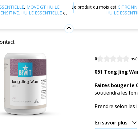
 en ligne
Nutrition et compléments alimentaires
MTC 
SSENTIELLE
,
MOVE GT HUILE
Le produit du mois est
CITRONN
ENSITIVE, HUILE ESSENTIELLE
et
HUILE ESSENTI
051 - Lu
Complément alime
ontact
BEWIT Moon
0
Insé
051 Tong Jing Wa
Faites bouger le 
soutiendra les fe
Prendre selon les 
En savoir plus