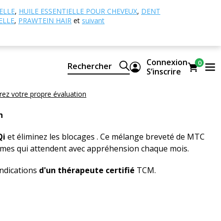
- Médecine Traditionnelle Chinoise
051 - Lune
ELLE
,
HUILE ESSENTIELLE POUR CHEVEUX
,
DENT
ELLE
,
PRAWTEIN HAIR
et
suivant
ne BEWIT
Connexion
0
ntaire
Rechercher
S’inscrire
rez votre propre évaluation
n
Qi
et éliminez les blocages . Ce mélange breveté de MTC
mmes qui attendent avec appréhension chaque mois.
indications
d'un thérapeute certifié
TCM.