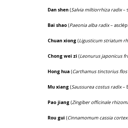
Dan shen
(
Salvia miltiorrhiza radix
– s
Bai shao
(
Paeonia alba radix
– asclépi
Chuan xiong
(
Ligusticum striatum r
Chong wei zi
(
Leonurus japonicus fr
Hong hua
(
Carthamus tinctorius flos
Mu xiang
(
Saussurea costus radix
– 
Pao jiang
(
Zingiber officinale rhizom
Rou gui
(
Cinnamomum cassia cortex