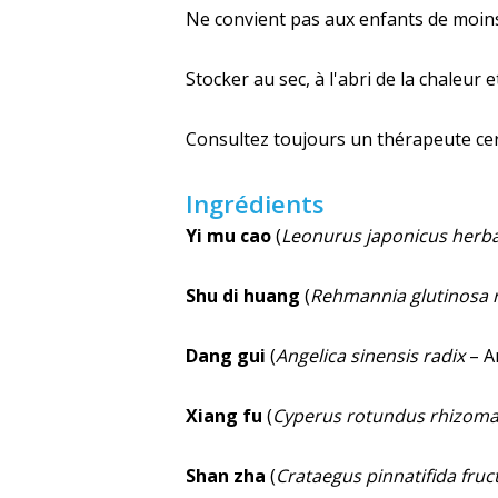
Ne convient pas aux enfants de moins 
Stocker au sec, à l'abri de la chaleur e
Consultez toujours un thérapeute certi
Ingrédients
Yi mu cao
(
Leonurus japonicus herb
Shu di huang
(
Rehmannia glutinosa 
Dang gui
(
Angelica sinensis radix
– An
Xiang fu
(
Cyperus rotundus rhizom
Shan zha
(
Crataegus pinnatifida fruc