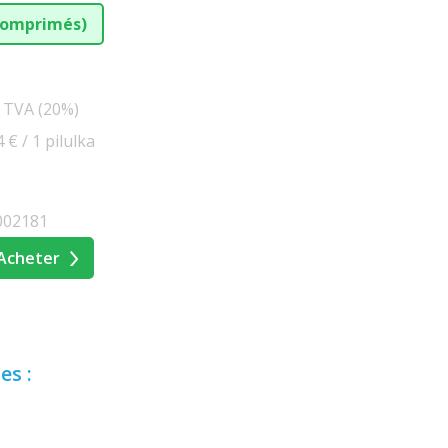
 comprimés)
s TVA (20%)
4 € / 1 pilulka
002181
Acheter
es :