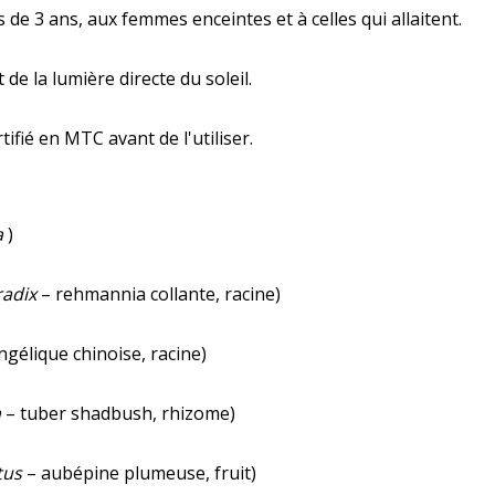
de 3 ans, aux femmes enceintes et à celles qui allaitent.
t de la lumière directe du soleil.
fié en MTC avant de l'utiliser.
a
)
radix
– rehmannia collante, racine)
gélique chinoise, racine)
a
– tuber shadbush, rhizome)
tus
– aubépine plumeuse, fruit)