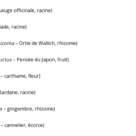
auge officinale, racine)
ade, racine)
hizoma
– Ortie de Wallich, rhizome)
uctus
– Pensée du Japon, fruit)
– carthame, fleur)
Bardane, racine)
a
– gingembre, rhizome)
– cannelier, écorce)