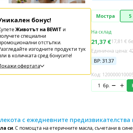
Мостра
5
Уникален бонус!
Купете
Животът на BEWIT
и
На склад
получете специални
21,37 €
17,81 € б
промоционални отстъпки.
Разгледайте изгодните продукти тук
Единична цена: 42.
или в количката сред бонусите!
BP: 31.37
Покажи офертата
Код: 12000001000
бр.
с лекота с ежедневните предизвикателства 
ла си
. С помощта на етеричните масла, съчетани в сине