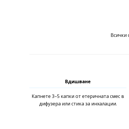
Всички 
Вдишване
Капнете 3–5 капки от етеричната смес в
дифузера или стика за инхалации.