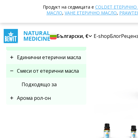
Начало
E-shop
Продукт на седмицата е
COLDET EТЕРИЧНО
Изберете категория
МАСЛО
,
VAHE ЕТЕРИЧНО МАСЛО
,
PRAWTEI
Смеси от етерични
Български, €
E-shop
Блог
Рецен
масла
Единични етерични масла
Смеси от етерични масла
Подходящо за
Арома рол-он