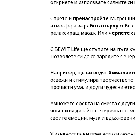
откриете и използвате силните си
Спрете и
пренастройте
вътрешнит
атмосфера за
работа върху себе 
релаксиращ масаж. Или
черпете с
С BEWIT Life ще стъпите на пътя к
Позволете си да се заредите с ене
Например, ще ви водят
Хималайс
освежи и стимулира творчеството
прочисти ума, и други чудесни ете
Умножете ефекта на сместа с друг
човешкия дизайн, с етеричната см
своите емоции, муза и вдъхновени
Жизнеността ви през всички сезон