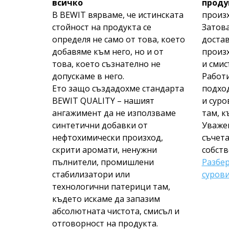
всичко
проду
В BEWIT вярваме, че истинската
произх
стойност на продукта се
Затов
определя не само от това, което
доста
добавяме към него, но и от
произх
това, което съзнателно не
и смис
допускаме в него.
Работ
Ето защо създадохме стандарта
подход
BEWIT QUALITY – нашият
и суро
ангажимент да не използваме
там, к
синтетични добавки от
Уваже
нефтохимически произход,
съчета
скрити аромати, ненужни
собств
пълнители, промишлени
Разбе
стабилизатори или
сурови
технологични патерици там,
където искаме да запазим
абсолютната чистота, смисъл и
отговорност на продукта.