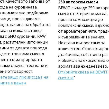
кт
Качеството започва от
250 авторски смеси
ода на суровината.
BEWIT създаде 250 автор
а внимателно подбираме
смеси от етерични масла –
вчици, проследяваме
прости композиции до
ода, начина на обработка
комплексни смеси, вдъхн
ъла на всяка съставка.
от ароматерапията, трад
им с БИО суровини, RAW
и съвременните знания.
, растителни източници
Не става въпрос само за
вини от дивата природа
количество. Става въпрос
ъдето това има смисъл.
дълбочина, собствено ра
нието към природата
и обмислена екосистема о
ваме с наука, тестване и
аромати за ежедневието.
ена отговорност.
Открийте света на BEWIT
рете защо произходът на
смесите
"
ните е важен