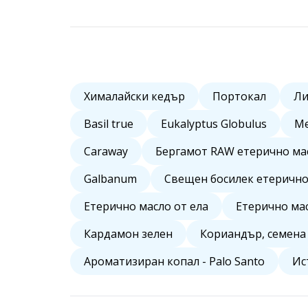
Хималайски кедър
Портокал
Л
Basil true
Eukalyptus Globulus
Ме
Caraway
Бергамот RAW етерично ма
Galbanum
Свещен босилек етерично
Етерично масло от ела
Етерично мас
Кардамон зелен
Кориандър, семена
Ароматизиран копал - Palo Santo
Ис