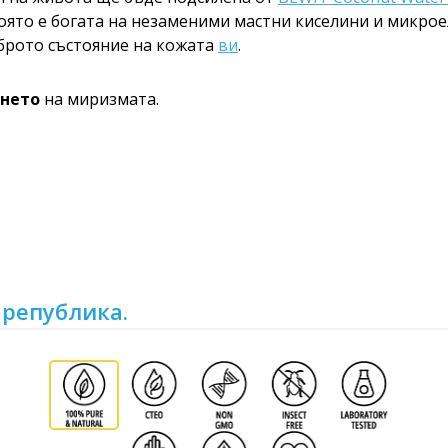
която е богата на незаменими мастни киселини и микрое
оброто състояние на кожата
ви
.
ането
на миризмата.
 република.