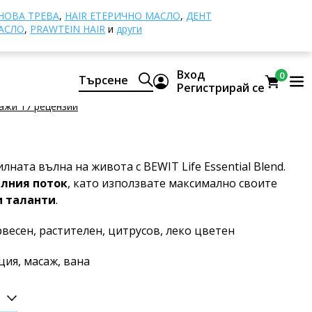
ни масла
Животът на BEWIT
ОВА ТРЕВА
,
HAIR ЕТЕРИЧНО МАСЛО
,
ДЕНТ
АСЛО
,
PRAWTEIN HAIR
и
други
 на BEWIT
Вход
0
Търсене
смес от етерични масла CTEO®
Регистрирай се
ажи 17 рецензии
ната вълна на живота с BEWIT Life Essential Blend.
лния поток
, като използвате максимално своите
и таланти
.
рвесен, растителен, цитрусов, леко цветен
ция, масаж, вана