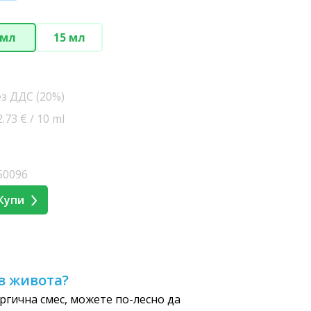
 мл
15 мл
ез ДДС (20%)
73 € / 10 ml
50096
Купи
в живота?
ргична смес, можете по-лесно да