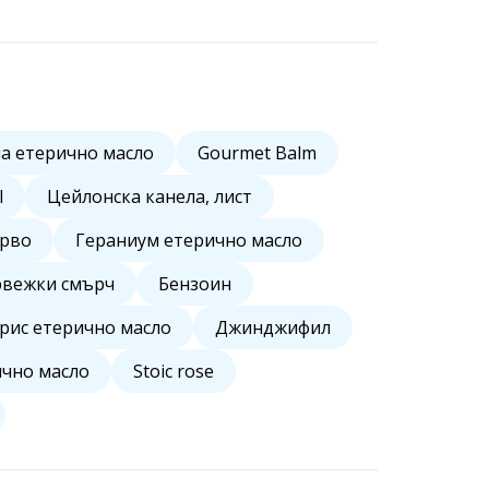
а етерично масло
Gourmet Balm
l
Цейлонска канела, лист
ърво
Гераниум етерично масло
вежки смърч
Бензоин
рис етерично масло
Джинджифил
ично масло
Stoic rose