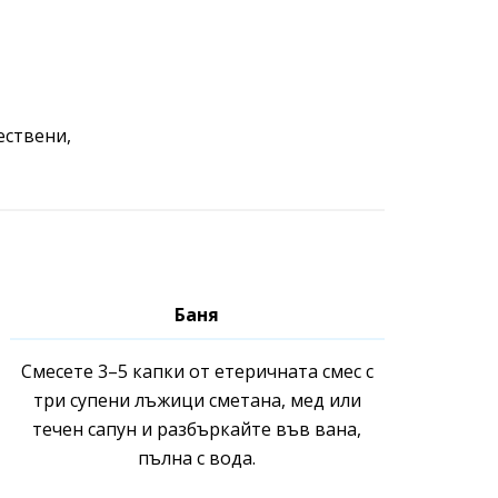
ествени,
Баня
Смесете 3–5 капки от етеричната смес с
три супени лъжици сметана, мед или
течен сапун и разбъркайте във вана,
пълна с вода.