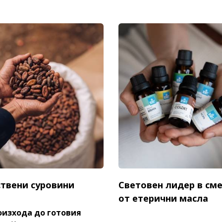
твени суровини
Световен лидер в см
от етерични масла
оизхода до готовия