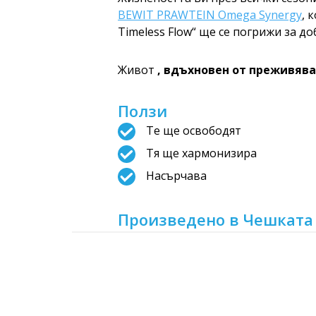
BEWIT PRAWTEIN Omega Synergy
, 
Timeless Flow“ ще се погрижи за д
Живот
, вдъхновен от преживяв
Ползи
Те ще освободят
Тя ще хармонизира
Насърчава
Произведено в Чешката