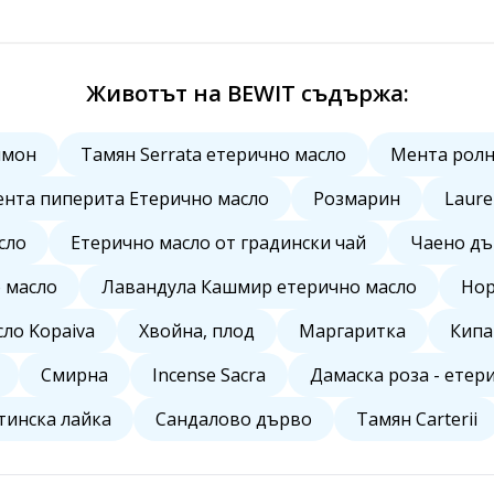
Животът на BEWIT съдържа:
имон
Тамян Serrata етерично масло
Мента ролн
нта пиперита Етерично масло
Розмарин
Laure
сло
Етерично масло от градински чай
Чаено д
 масло
Лавандула Кашмир етерично масло
Нор
ло Kopaiva
Хвойна, плод
Маргаритка
Кипа
Смирна
Incense Sacra
Дамаска роза - етер
тинска лайка
Сандалово дърво
Тамян Carterii