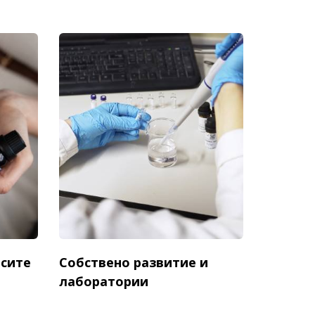
есите
Собствено развитие и
лаборатории