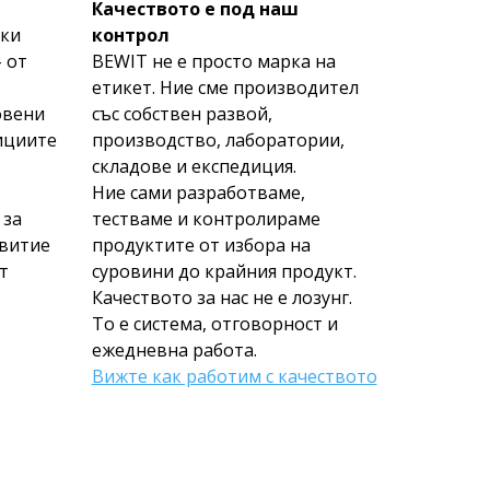
Качеството е под наш
ски
контрол
 от
BEWIT не е просто марка на
етикет. Ние сме производител
овени
със собствен развой,
ициите
производство, лаборатории,
складове и експедиция.
Ние сами разработваме,
 за
тестваме и контролираме
звитие
продуктите от избора на
т
суровини до крайния продукт.
Качеството за нас не е лозунг.
То е система, отговорност и
ежедневна работа.
Вижте как работим с качеството