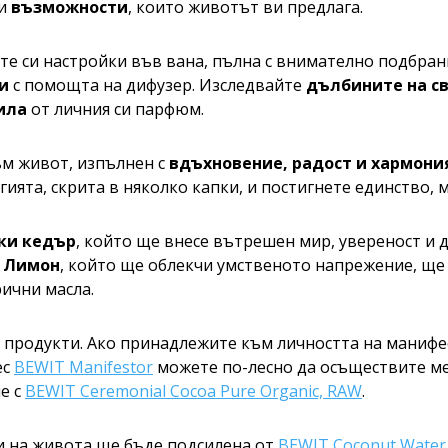
 и
възможности
, които животът ви предлага.
е си настройки във вана, пълна с внимателно подбран
си
с помощта на дифузер. Изследвайте
дълбините на с
ила
от личния си парфюм.
ъм живот, изпълнен с
вдъхновение, радост и хармони
ргията, скрита в няколко капки, и постигнете единство,
ки кедър
, който ще внесе вътрешен мир, увереност и 
,
Лимон
, който ще облекчи умственото напрежение, щ
рични масла.
и продукти. Ако принадлежите към личността на маниф
ес
BEWIT Manifestor
можете по-лесно да осъществите меч
е с
BEWIT Ceremonial Cocoa Pure Organic, RAW
.
и на живота ще бъде подсилена от
BEWIT Coconut Water