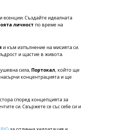
и есенции. Създайте идеалната
воята личност
по време на
я
и към изпълнение на мисията си.
 мъдрост и щастие в живота.
душевна сила,
Портокал
, който ще
е насърчи концентрацията и ще
естора според концепцията за
тите си. Свържете се със себе си и
 BIO
за отлична хидратация и