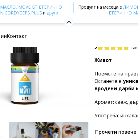
Ароматерапия
Етерични масла
Смеси от етерич
 МАСЛО
,
MOVE GT ЕТЕРИЧНО
Продукт на месеца е
ЛИМОН
N CORDYCEPS PLUS
и
други
ЕТЕРИЧНО М
Животът
зии
Контакт
100% натурална 
5
Пок
Живот
Поемете на правил
Останете в
уника
вродени дарби 
Аромат: свеж, дъ
Употреба: инхала
Прочети повече