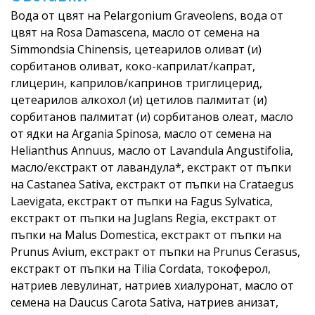
Вода от цвят на Pelargonium Graveolens, вода от
цвят на Rosa Damascena, масло от семена на
Simmondsia Chinensis, цетеарилов оливат (и)
сорбитанов оливат, коко-каприлат/капрат,
глицерин, каприлов/капринов триглицерид,
цетеарилов алкохол (и) цетилов палмитат (и)
сорбитанов палмитат (и) сорбитанов олеат, масло
от ядки на Argania Spinosa, масло от семена на
Helianthus Annuus, масло от Lavandula Angustifolia,
масло/екстракт от лавандула*, екстракт от пъпки
на Castanea Sativa, екстракт от пъпки на Crataegus
Laevigata, екстракт от пъпки на Fagus Sylvatica,
екстракт от пъпки на Juglans Regia, екстракт от
пъпки на Malus Domestica, екстракт от пъпки на
Prunus Avium, екстракт от пъпки на Prunus Cerasus,
екстракт от пъпки на Tilia Cordata, токоферол,
натриев левулинат, натриев хиалуронат, масло от
семена на Daucus Carota Sativa, натриев анизат,