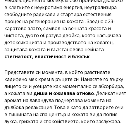
Революционната молекула C60 прониква дълбоко
в клетките с неукротима енергия, неутрализира
свободните радикали и стартира естествения
процес на регенерация на кожата . Заедно с 23-
каратово злато, символ на вечната красота и
чистота, дуото образува двойка, която насърчава
детоксикацията и производството на колаген,
защитава кожата и възстановява нейната
стегнатост, еластичност и блясък
.
Представете си момента, в който разстилате
кадифено мек крем в ръцете си. Нанасяте го върху
лицето си и усещате как моментално се абсорбира,
а кожата ви
диша и оживява отново
. Деликатният
аромат на лавандула подчертава момента на
дълбока релаксация. Това е като да затворите очи
в тишината на спа център и кожата ви да попие
лукса, грижата и спокойствието, които заслужава.