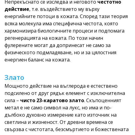
Непрекъснато се изследва и неговото
честотно
действие
, т.е. въздействието му върху
енергийните потоци в кожата. Според тази теория
всяка молекула има специфична честота, която
хармонизира биологичните процеси и подпомага
регенерацията на кожата. По този начин
фулерените могат да допринесат не само за
физическото подмладяване, но и за цялостния
енергиен баланс на кожата.
Злато
Мощното действие на въглерода е естествено
подсилено от друг рядък елемент с изключителна
сила –
чисто 23-каратово злато
. Скъпоценният
метал е не само символ на лукс, но има и по-
дълбоко духовно измерение като източник на
светлина и жизненост. От древни времена се
свързва с чистотата, безсмъртието и божествената