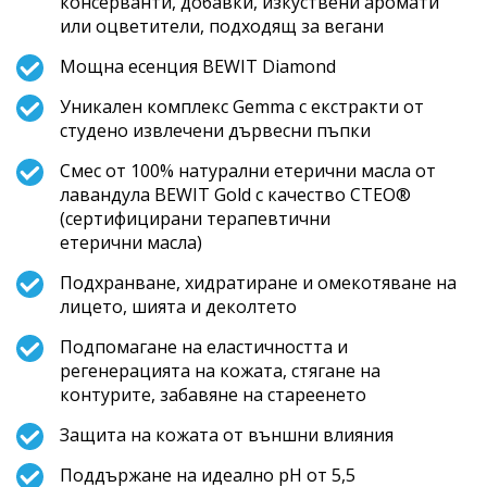
консерванти, добавки, изкуствени аромати
или оцветители, подходящ за вегани
Мощна есенция BEWIT Diamond
Уникален комплекс Gemma с екстракти от
студено извлечени дървесни пъпки
Смес от 100% натурални етерични масла от
лавандула BEWIT Gold с качество CTEO®
(сертифицирани терапевтични
етерични масла)
Подхранване, хидратиране и омекотяване на
лицето, шията и деколтето
Подпомагане на еластичността и
регенерацията на кожата, стягане на
контурите, забавяне на стареенето
Защита на кожата от външни влияния
Поддържане на идеално pH от 5,5