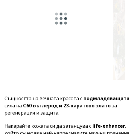
Същността на вечната красота с
подмладяващата
сила на
C60 въглерод и 23-каратово злато
за
регенерация и защита.
Накарайте кожата си да затанцува с
life-enhancer
,
който съчетава най-напредналите научни познания