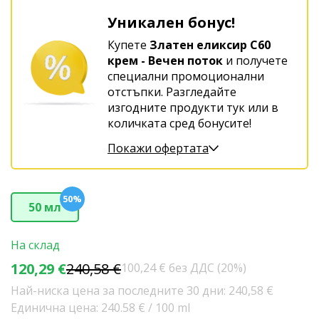
Уникален бонус!
Купете
Златен еликсир C60
крем - Вечен поток
и получете
специални промоционални
отстъпки. Разгледайте
изгодните продукти тук или в
количката сред бонусите!
Покажи офертата
50%
50 мл
На склад
120,29 €
240,58 €
100,24 € без ДДС (20%)
Най-ниска цена за последните 30 дни: 240,58 €
Единична цена: 240.58 € / 100 ml