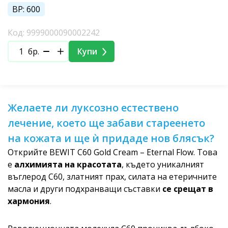
BP: 600
Код: 9999000090002242
бр.
Купи
Желаете ли луксозно естествено
лечение, което ще забави стареенето
на кожата и ще ѝ придаде нов блясък?
Открийте BEWIT C60 Gold Cream – Eternal Flow. Това
е
алхимията на красотата
, където уникалният
въглерод C60, златният прах, силата на етеричните
масла и други подхранващи съставки
се срещат в
хармония
.