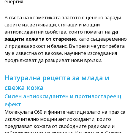
енергия.
В света на козметиката златото е ценено заради
своите изсветляващи, стягащи и мощни
антиоксидантни свойства, които помагат на
да
защити кожата от стареене
, като същевременно
ѝ придава яркост и баланс. Въпреки че употребата
му е известна от векове, научните изследвания
продължават да разкриват нови връзки.
Натурална рецепта за млада и
свежа кожа
Силен антиоксидантен и противостареещ
ефект
Молекулата C60 и фините частици злато на прах са
изключително мощни антиоксиданти, които
предпазват кожата от свободните радикали и