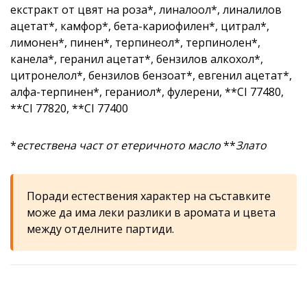
екстракт от цвят на роза*, линалоол*, линалилов
ацетат*, камфор*, бета-кариофилен*, цитрал*,
лимонен*, пинен*, терпинеол*, терпинолен*,
канела*, геранил ацетат*, бензилов алкохол*,
цитронелол*, бензилов бензоат*, евгенил ацетат*,
алфа-терпинен*, гераниол*, фулерени, **CI 77480,
**CI 77820, **CI 77400
*
естествена част от етеричното масло
**
Злато
Поради естествения характер на съставките
може да има леки разлики в аромата и цвета
между отделните партиди.