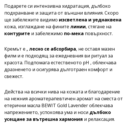
Подарете си интензивна хидратация, дълбоко
подхранване и защита от външни влияния. Скоро
ще забележите видимо
изсветлена и уеднаквена
кожа, изглаждане на фините
линии
, стягане на
контурите
и забележимо
по-мека
повърхност.
Кремът е
, лесно се абсорбира
, не оставя мазен
филм и е подходящ за ежедневния ви ритуал за
красота. Подпомага естественото рН , облекчава
дразненето и осигурява дълготраен комфорт и
свежест.
Действа на всички нива на кожата и благодарение
на нежния ароматерапевтичен аромат на сместа от
етерични масла BEWIT Gold Lavender облекчава
напрежението, успокоява ума и носи
дълбоко
усещане за вътрешна хармония
и релаксация.