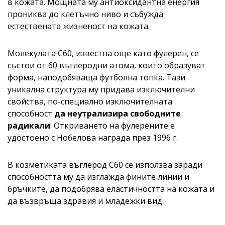
в кожата. Мощната му антиоксидантна енергия
прониква до клетъчно ниво и събужда
естествената жизненост на кожата.
Молекулата C60, известна още като фулерен, се
състои от 60 въглеродни атома, които образуват
форма, наподобяваща футболна топка. Тази
уникална структура му придава изключителни
свойства, по-специално изключителната
способност
да неутрализира свободните
радикали
. Откриването на фулерените е
удостоено с Нобелова награда през 1996 г.
В козметиката въглерод С60 се използва заради
способността му да изглажда фините линии и
бръчките, да подобрява еластичността на кожата и
да възвръща здравия и младежки вид.