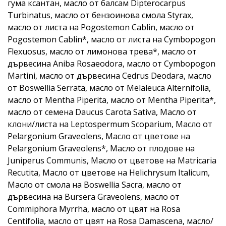
гума ксантан, масло от балсам Dipterocarpus
Turbinatus, масло от бензоинова смола Styrax,
масло от листа на Pogostemon Cablin, масло от
Pogostemon Cablin*, масло от листа на Cymbopogon
Flexuosus, масло от лимонова трева*, масло от
дървесина Aniba Rosaeodora, масло от Cymbopogon
Martini, масло от дървесина Cedrus Deodara, масло
от Boswellia Serrata, масло от Melaleuca Alternifolia,
масло от Mentha Piperita, масло от Mentha Piperita*,
масло от семена Daucus Carota Sativa, Масло от
клони/листа на Leptospermum Scoparium, Масло от
Pelargonium Graveolens, Масло от цветове на
Pelargonium Graveolens*, Масло от плодове на
Juniperus Communis, Масло от цветове на Matricaria
Recutita, Масло от цветове на Helichrysum Italicum,
Масло от смола на Boswellia Sacra, масло от
дървесина на Bursera Graveolens, масло от
Commiphora Myrrha, масло от цвят на Rosa
Centifolia, масло от цвят на Rosa Damascena, масло/