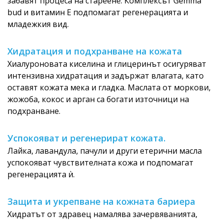
забавят процеса на стареене. Комплексът Gemma
bud и витамин Е подпомагат регенерацията и
младежкия вид.
Хидратация и подхранване на кожата
Хиалуроновата киселина и глицеринът осигуряват
интензивна хидратация и задържат влагата, като
оставят кожата мека и гладка. Маслата от моркови,
жожоба, кокос и арган са богати източници на
подхранване.
Успокояват и регенерират кожата.
Лайка, лавандула, пачули и други етерични масла
успокояват чувствителната кожа и подпомагат
регенерацията ѝ.
Защита и укрепване на кожната бариера
Хидратът от здравец намалява зачервяванията,