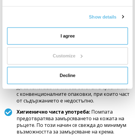
За този крем избрахме безвъздушна опаковка от
устойчива пластмаса с помпа по няколко причини:
Show details
По-висока стабилност и по-дълга
издръжливост:
Като се избягва контактът с
I agree
въздуха, се намалява рискът от окисляване и
развитие на микроорганизми. По този начин
качеството на крема се запазва за по-дълъг
Customize
период от време.
Използване на всяка капка съдържание:
Decline
Безвъздушната технология позволява кремът
да се използва почти без остатък в сравнение
с конвенционалните опаковки, при които част
от съдържанието е недостъпно.
Хигиенично чиста употреба:
Помпата
предотвратява замърсяването на кожата на
ръцете. По този начин се свежда до минимум
възможността за замърсяване на крема.