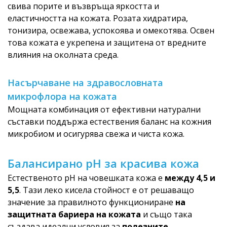
свива порите и възвръща яркостта и
еластичността на кожата. Розата хидратира,
тонизира, освежава, успокоява и омекотява. Освен
това кожата е укрепена и защитена от вредните
влияния на околната среда.
Насърчаване на здравословната
микрофлора на кожата
Мощната комбинация от ефективни натурални
съставки поддържа естествения баланс на кожния
микробиом и осигурява свежа и чиста кожа.
Балансирано pH за красива кожа
Естественото рН на човешката кожа е
между 4,5 и
5,5
. Тази леко кисела стойност е от решаващо
значение за правилното функциониране
на
защитната бариера на кожата
и също така
създава идеални условия за
полезните