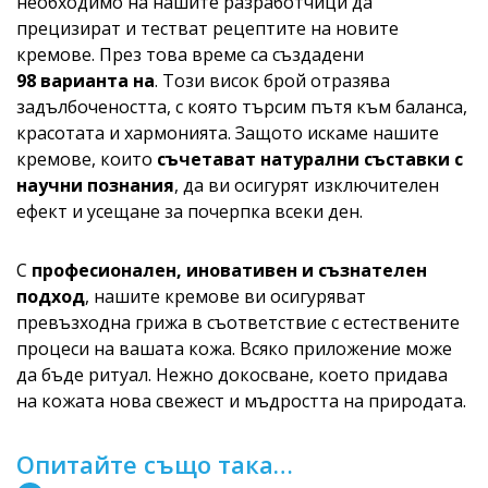
необходимо на нашите разработчици да
прецизират и тестват рецептите на новите
кремове. През това време са създадени
98 варианта на
. Този висок брой отразява
задълбочеността, с която търсим пътя към баланса,
красотата и хармонията. Защото искаме нашите
кремове, които
съчетават натурални съставки с
научни познания
, да ви осигурят изключителен
ефект и усещане за почерпка всеки ден.
С
професионален, иновативен и съзнателен
подход
, нашите кремове ви осигуряват
превъзходна грижа в съответствие с естествените
процеси на вашата кожа. Всяко приложение може
да бъде ритуал. Нежно докосване, което придава
на кожата нова свежест и мъдростта на природата.
Опитайте също така…