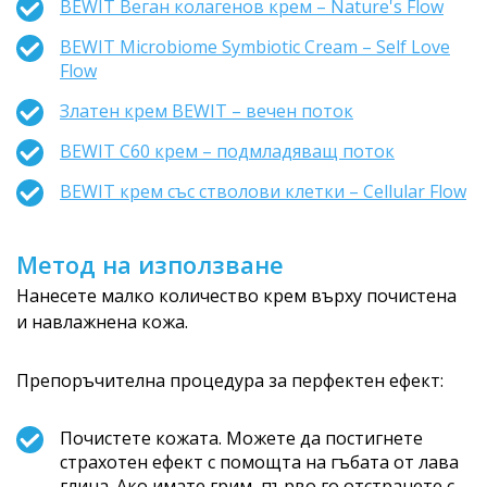
BEWIT Веган колагенов крем – Nature's Flow
BEWIT Microbiome Symbiotic Cream – Self Love
Flow
Златен крем BEWIT – вечен поток
BEWIT C60 крем – подмладяващ поток
BEWIT крем със стволови клетки – Cellular Flow
Метод на използване
Нанесете малко количество крем върху почистена
и навлажнена кожа.
Препоръчителна процедура за перфектен ефект:
Почистете кожата. Можете да постигнете
страхотен ефект с помощта на гъбата от лава
глина. Ако имате грим, първо го отстранете с