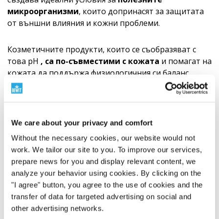
микроорганизми
, които допринасят за защитата
от външни влияния и кожни проблеми.
Козметичните продукти, които се съобразяват с
това pH
, са по-съвместими с кожата
и помагат на
кожата да поддържа физиологичния си баланс.
Такива продукти улесняват хидратацията,
подобряват усвояването на активните съставки –
като хиалуронова киселина или пептиди – и като
цяло насърчават
по-дълбок ефект
на
We care about your privacy and comfort
използваните съставки. Освен това те са
по-нежни
Without the necessary cookies, our website would not
към чувствителната кожа
и намаляват риска от
work. We tailor our site to you. To improve our services,
раздразнение.
prepare news for you and display relevant content, we
analyze your behavior using cookies. By clicking on the
Безвъздушно опаковане: за
"I agree" button, you agree to the use of cookies and the
максимална чистота,
transfer of data for targeted advertising on social and
other advertising networks.
издръжливост и ефективност