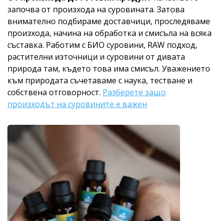
започва от произхода на суровината. Затова
внимателно подбираме доставчици, проследяваме
произхода, начина на обработка и смисъла на всяка
съставка. Работим с БИО суровини, RAW подход,
растителни източници и суровини от дивата
природа там, където това има смисъл. Уважението
към природата съчетаваме с наука, тестване и
собствена отговорност.
Разберете защо
произходът на суровините е важен