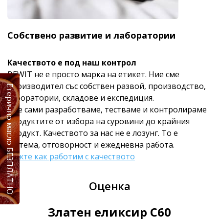
Собствено развитие и лаборатории
Качеството е под наш контрол
BEWIT не е просто марка на етикет. Ние сме
производител със собствен развой, производство,
Етерично масло БЕЗПЛАТНО
лаборатории, складове и експедиция.
Ние сами разработваме, тестваме и контролираме
продуктите от избора на суровини до крайния
продукт. Качеството за нас не е лозунг. То е
система, отговорност и ежедневна работа.
Вижте как работим с качеството
Оценка
Златен еликсир C60