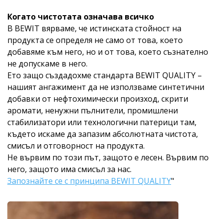
Когато чистотата означава всичко
В BEWIT вярваме, че истинската стойност на
продукта се определя не само от това, което
добавяме към него, но и от това, което съзнателно
не допускаме в него.
Ето защо създадохме стандарта BEWIT QUALITY –
нашият ангажимент да не използваме синтетични
добавки от нефтохимически произход, скрити
аромати, ненужни пълнители, промишлени
стабилизатори или технологични патерици там,
където искаме да запазим абсолютната чистота,
смисъл и отговорност на продукта.
Не вървим по този път, защото е лесен. Вървим по
него, защото има смисъл за нас.
Запознайте се с принципа BEWIT QUALITY
"