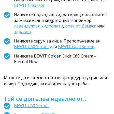
BEWIT Cleanser
.
Нанесете подходящ хидратиращ овлажнител
за максимална хидратация. Например
лавандулови хидролати
,
роза от Дамаск
или
здравец
.
Нанесете серум за лице. Препоръчваме ви
BEWIT C60 Serum
или
BEWIT Gold Serum
.
Нанесете BEWIT Golden Elixir C60 Cream –
Eternal Flow.
Можете да използвате тази процедура сутрин или
вечер. Подходящ за ежедневна употреба.
Той се допълва идеално от…
BEWIT C60 Serum