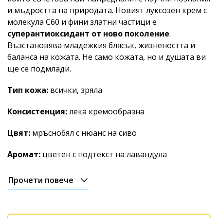
и мъдростта на природата. Новият луксозен крем с
молекула C60 и фини златни частици е
суперантиоксидант от ново поколение
.
Възстановява младежкия блясък, жизнеността и
баланса на кожата. Не само кожата, но и душата ви
ще се подмлади.
Тип кожа:
всички, зряла
Консистенция:
лека кремообразна
Цвят:
мръснобял с нюанс на сиво
Аромат:
цветен с подтекст на лавандула
Прочети повече