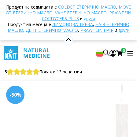
Начало
E-shop
Натурална козметика
Грижа
Продукт на седмицата е
COLDET EТЕРИЧНО МАСЛО
,
MOVE
за кожата
Кремове за лице
Златен еликсир
GT ЕТЕРИЧНО МАСЛО
,
VAHE ЕТЕРИЧНО МАСЛО
,
PRAWTEIN
C60 крем - Вечен поток
CORDYCEPS PLUS
и
други
Продукт на месеца е
ЛИМОНОВА ТРЕВА
,
HAIR ЕТЕРИЧНО
МАСЛО
,
ДЕНТ ЕТЕРИЧНО МАСЛО
,
PRAWTEIN HAIR
и
други
Златен еликсир C60 крем - Вечен
0
поток
Холистична козметика
5
Покажи 13 рецензии
-50%