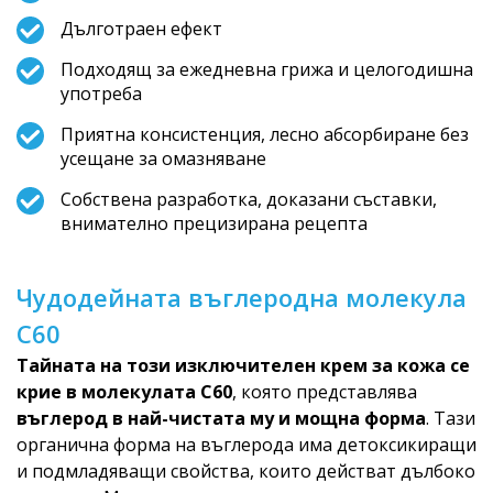
Дълготраен ефект
Подходящ за ежедневна грижа и целогодишна
употреба
Приятна консистенция, лесно абсорбиране без
усещане за омазняване
Собствена разработка, доказани съставки,
внимателно прецизирана рецепта
Чудодейната въглеродна молекула
C60
Тайната на този изключителен крем за кожа се
крие в молекулата C60
, която представлява
въглерод в най-чистата му и мощна форма
. Тази
органична форма на въглерода има детоксикиращи
и подмладяващи свойства, които действат дълбоко