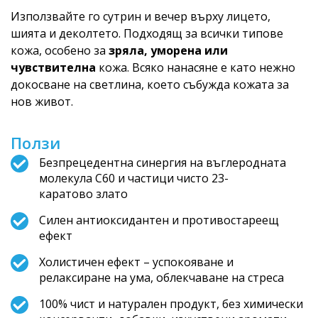
Използвайте го сутрин и вечер върху лицето,
шията и деколтето. Подходящ за всички типове
кожа, особено за
зряла, уморена или
чувствителна
кожа. Всяко нанасяне е като нежно
докосване на светлина, което събужда кожата за
нов живот.
Ползи
Безпрецедентна синергия на въглеродната
молекула C60 и частици чисто 23-
каратово злато
Силен антиоксидантен и противостареещ
ефект
Холистичен ефект – успокояване и
релаксиране на ума, облекчаване на стреса
100% чист и натурален продукт, без химически