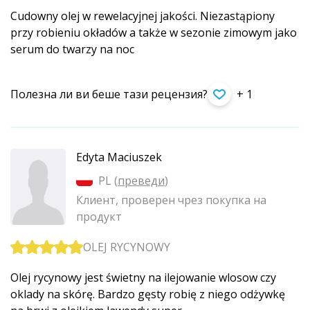
Cudowny olej w rewelacyjnej jakości. Niezastąpiony
przy robieniu okładów a także w sezonie zimowym jako
serum do twarzy na noc
Полезна ли ви беше тази рецензия?
+ 1
Edyta Maciuszek
PL (
преведи
)
Клиент, проверен чрез покупка на
продукт
OLEJ RYCYNOWY
Olej rycynowy jest świetny na ilejowanie wlosow czy
oklady na skórę. Bardzo gęsty robię z niego odżywkę