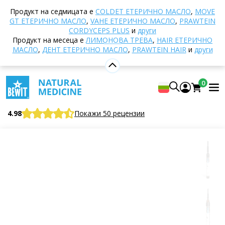
Начало
E-shop
Натурална козметика
Грижа
Продукт на седмицата е
COLDET EТЕРИЧНО МАСЛО
,
MOVE
за кожата
Козметични масла
Рициново масло
GT ЕТЕРИЧНО МАСЛО
,
VAHE ЕТЕРИЧНО МАСЛО
,
PRAWTEIN
- от семена
CORDYCEPS PLUS
и
други
Продукт на месеца е
ЛИМОНОВА ТРЕВА
,
HAIR ЕТЕРИЧНО
МАСЛО
,
ДЕНТ ЕТЕРИЧНО МАСЛО
,
PRAWTEIN HAIR
и
други
Рициново масло - от семена
0
100% натурално козметично масло
BEWIT Ricin Oil
4.98
Покажи 50 рецензии