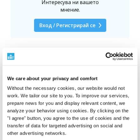
Интересува ни вашето
мнение.
Вход / Регистрирай се
4.98
(50 оценка)
5 звезди
We care about your privacy and comfort
4 звезди
Without the necessary cookies, our website would not
3 звезди
work. We tailor our site to you. To improve our services,
prepare news for you and display relevant content, we
2 звезди
analyze your behavior using cookies. By clicking on the
"I agree" button, you agree to the use of cookies and the
1 звезди
transfer of data for targeted advertising on social and
other advertising networks.