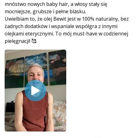
mnóstwo nowych baby hair, a włosy stały się
mocniejsze, grubsze i pełne blasku.
Uwielbiam to, że olej Bewit jest w 100% naturalny, bez
żadnych dodatków i wspaniale współgra z innymi
olejkami eterycznymi. To mój must-have w codziennej
pielęgnacji! 🥰