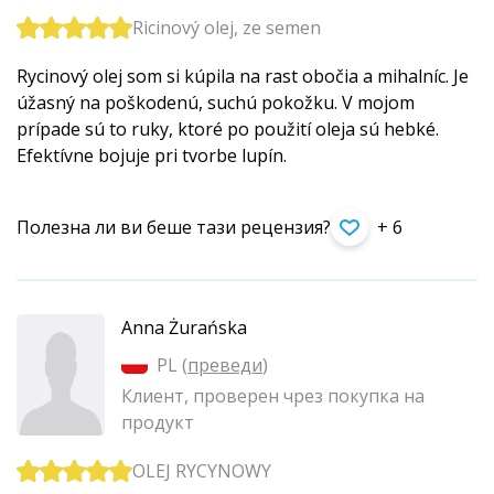
Ricinový olej, ze semen
Rycinový olej som si kúpila na rast obočia a mihalníc. Je
úžasný na poškodenú, suchú pokožku. V mojom
prípade sú to ruky, ktoré po použití oleja sú hebké.
Efektívne bojuje pri tvorbe lupín.
Полезна ли ви беше тази рецензия?
+ 6
Anna Żurańska
PL (
преведи
)
Клиент, проверен чрез покупка на
продукт
OLEJ RYCYNOWY