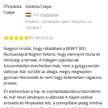
Violetta Csépe
HU (
преведи
)
Клиент, проверен чрез покупка на
продукт
RICINUSOLAJ
Nagyon örülök, hogy rátaláltam a BEWIT BIO
Ricinusolajra! Rögtön feltűnt, hogy mennyire tiszta és
minőségi a termék. A hidegen sajtolásnak
köszönhetően érezhetően más, mint a gyógyszertári
változat. Bár sűrűbb az állaga, mégis meglepően
gyorsan felszívódik és nem hagy kellemetlen ragacsos
érzetet.
Én elsősorban a haj- és szempillaápolásra használom,
és már most látványos a változás! A hajam sokkal
erősebb és fényesebb lett, a szempilláim pedig mintha