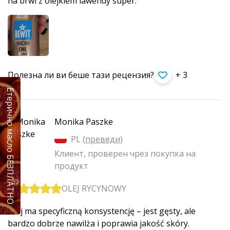
na brwi z olejkiem lawendy super.
Полезна ли ви беше тази рецензия?
+ 3
Етерично масло БЕЗПЛАТНО
Monika Paszke
PL (
преведи
)
Клиент, проверен чрез покупка на
продукт
OLEJ RYCYNOWY
Olej ma specyficzną konsystencję – jest gęsty, ale
bardzo dobrze nawilża i poprawia jakość skóry.