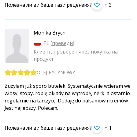
Полезна ли ви беше тази рецензия?
+ 3
Monika Brych
PL (
преведи
)
Клиент, проверен чрез покупка на
продукт
OLEJ RYCYNOWY
Zużyłam już sporo butelek. Systematycznie wcieram we
włosy, stopy, robię okłady na wątrobę, nerki a ostatnio
regularnie na tarczycę. Dodaję do balsamów i kremów.
Jest najlepszy. Polecam.
Полезна ли ви беше тази рецензия?
+ 1