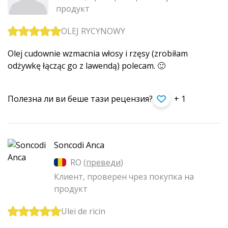
продукт
OLEJ RYCYNOWY
Olej cudownie wzmacnia włosy i rzęsy (zrobiłam
odżywkę łącząc go z lawendą) polecam. 🙂
Полезна ли ви беше тази рецензия?
+ 1
Soncodi Anca
RO (
преведи
)
Клиент, проверен чрез покупка на
продукт
Ulei de ricin