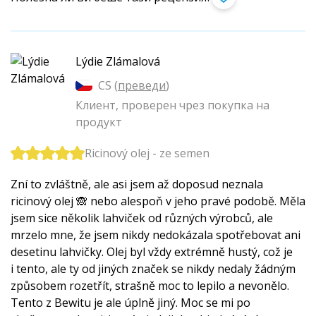
Lýdie Zlámalová
CS (
преведи
)
Клиент, проверен чрез покупка на
продукт
Ricinový olej - ze semen
Zní to zvláštně, ale asi jsem až doposud neznala
ricinový olej 🙈 nebo alespoň v jeho pravé podobě. Měla
jsem sice několik lahviček od různých výrobců, ale
mrzelo mne, že jsem nikdy nedokázala spotřebovat ani
desetinu lahvičky. Olej byl vždy extrémně hustý, což je
i tento, ale ty od jiných značek se nikdy nedaly žádným
způsobem rozetřít, strašně moc to lepilo a nevonělo.
Tento z Bewitu je ale úplně jiný. Moc se mi po