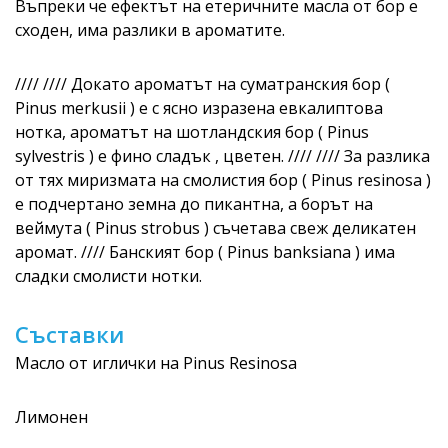
Въпреки че ефектът на етеричните масла от бор е
сходен, има разлики в ароматите.
//// //// Докато ароматът на суматранския бор (
Pinus merkusii ) е с ясно изразена евкалиптова
нотка, ароматът на шотландския бор ( Pinus
sylvestris ) е фино сладък , цветен. //// //// За разлика
от тях миризмата на смолистия бор ( Pinus resinosa )
е подчертано земна до пикантна, а борът на
веймута ( Pinus strobus ) съчетава свеж деликатен
аромат. //// Банският бор ( Pinus banksiana ) има
сладки смолисти нотки.
Съставки
Масло от иглички на Pinus Resinosa
Лимонен