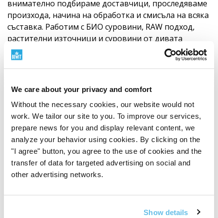
внимателно подбираме доставчици, проследяваме
произхода, начина на обработка и смисъла на всяка
съставка. Работим с БИО суровини, RAW подход,
растителни източници и суровини от дивата
природа там, където това има смисъл. Уважението
към природата съчетаваме с наука, тестване и
собствена отговорност.
Разберете защо
произходът на суровините е важен
We care about your privacy and comfort
Without the necessary cookies, our website would not
work. We tailor our site to you. To improve our services,
prepare news for you and display relevant content, we
analyze your behavior using cookies. By clicking on the
"I agree" button, you agree to the use of cookies and the
transfer of data for targeted advertising on social and
other advertising networks.
Show details