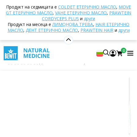
Начало
E-shop
Ароматерапия
Етерични
Продукт на седмицата е
COLDET EТЕРИЧНО МАСЛО
,
MOVE
масла
Единични етерични масла
Борова смола
GT ЕТЕРИЧНО МАСЛО
,
VAHE ЕТЕРИЧНО МАСЛО
,
PRAWTEIN
CORDYCEPS PLUS
и
други
Продукт на месеца е
ЛИМОНОВА ТРЕВА
,
HAIR ЕТЕРИЧНО
МАСЛО
,
ДЕНТ ЕТЕРИЧНО МАСЛО
,
PRAWTEIN HAIR
и
други
Борова смола
100% чисто и натурално етерично масло CTEO®
0
BEWIT Pine Red
0
Добави собствена оценка
Цитрусови
Цветни
Свеж