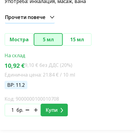
Коледен
Употреба: инхалация, масаж, вана
Прочети повече
Мостра
5 мл
15 мл
На склад
10,92 €
9,10 € без ДДС (20%)
Единична цена: 21.84 € / 10 ml
BP: 11.2
Код: 9000000100010708
бр.
Купи