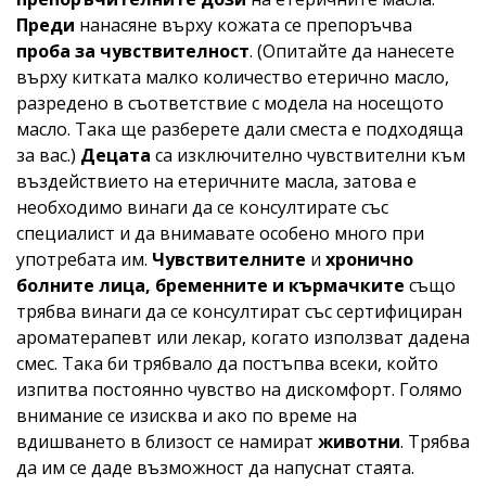
Преди
нанасяне върху кожата се препоръчва
проба за чувствителност
. (Опитайте да нанесете
върху китката малко количество етерично масло,
разредено в съответствие с модела на носещото
масло. Така ще разберете дали сместа е подходяща
за вас.)
Децата
са изключително чувствителни към
въздействието на етеричните масла, затова е
необходимо винаги да се консултирате със
специалист и да внимавате особено много при
употребата им.
Чувствителните
и
хронично
болните лица, бременните и кърмачките
също
трябва винаги да се консултират със сертифициран
ароматерапевт или лекар, когато използват дадена
смес. Така би трябвало да постъпва всеки, който
изпитва постоянно чувство на дискомфорт. Голямо
внимание се изисква и ако по време на
вдишването в близост се намират
животни
. Трябва
да им се даде възможност да напуснат стаята.