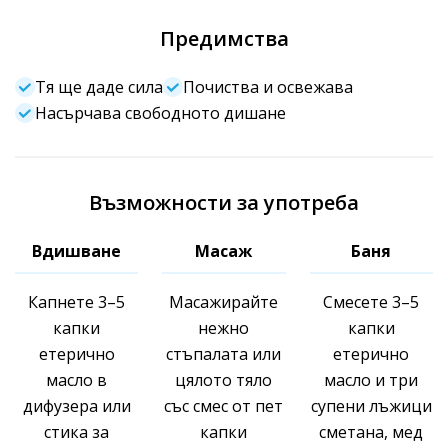
Предимства
Тя ще даде сила
Почиства и освежава
Насърчава свободното дишане
Възможности за употреба
Вдишване
Масаж
Баня
Капнете 3–5
Масажирайте
Смесете 3–5
капки
нежно
капки
етерично
стъпалата или
етерично
масло в
цялото тяло
масло и три
дифузера или
със смес от пет
супени лъжици
стика за
капки
сметана, мед