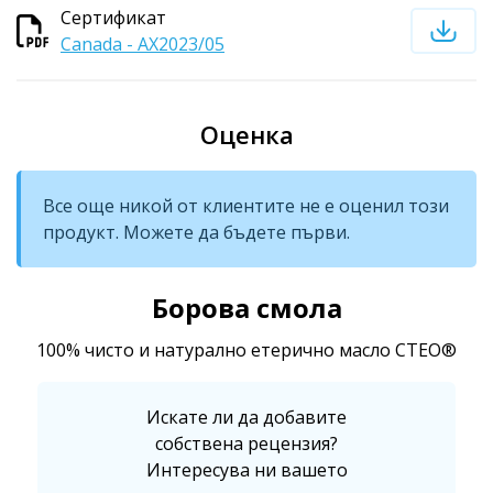
Сертификат
Canada - AX2023/05
Оценка
Все още никой от клиентите не е оценил този
продукт. Можете да бъдете първи.
Борова смола
100% чисто и натурално етерично масло CTEO®
Искате ли да добавите
собствена рецензия?
Интересува ни вашето