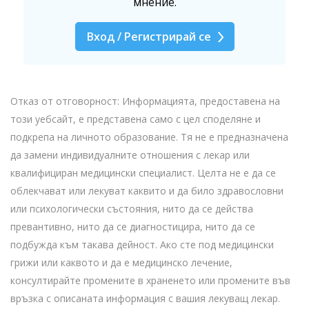
мнение.
Вход / Регистрирай се
Отказ от отговорност: Информацията, предоставена на
този уебсайт, е представена само с цел споделяне и
подкрепа на личното образование. Тя не е предназначена
да замени индивидуалните отношения с лекар или
квалифициран медицински специалист. Целта не е да се
облекчават или лекуват каквито и да било здравословни
или психологически състояния, нито да се действа
превантивно, нито да се диагностицира, нито да се
подбужда към такава дейност. Ако сте под медицински
грижи или каквото и да е медицинско лечение,
консултирайте промените в храненето или промените във
връзка с описаната информация с вашия лекуващ лекар.