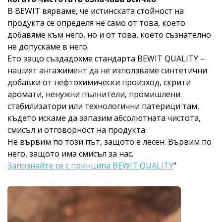
В BEWIT вярваме, че истинската стойност на
продукта се определя не само от това, което
добавяме към него, но и от това, което съзнателно
не допускаме в него.
Ето защо създадохме стандарта BEWIT QUALITY –
нашият ангажимент да не използваме синтетични
добавки от нефтохимически произход, скрити
аромати, ненужни пълнители, промишлени
стабилизатори или технологични патерици там,
където искаме да запазим абсолютната чистота,
смисъл и отговорност на продукта.
Не вървим по този път, защото е лесен. Вървим по
него, защото има смисъл за нас.
Запознайте се с принципа BEWIT QUALITY
"