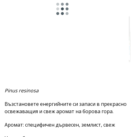
Пикантен
Билков
Смолист
Ментолов
Плодов
Дървесен
Сладък
Pinus resinosa
Мускусен
Възстановете енергийните си запаси в прекрасно
Земен
освежаващия и свеж аромат на борова гора.
Афродизиачен
Аромат: специфичен дървесен, землист, свеж