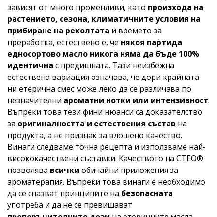
зависят от много променливи, като
произхода на
растението, сезона, климатичните условия на
прибиране на реколтата
и времето за
преработка, естествено е, че
някоя партида
едносортово масло никога няма да бъде 100%
идентична
с предишната. Тази неизбежна
естествена вариация означава, че дори крайната
ни етерична смес може леко да се различава по
незначителни
ароматни нотки или интензивност
.
Въпреки това тези фини нюанси са доказателство
за
оригиналността и естествения състав
на
продукта, а не признак за влошено качество.
Винаги следваме точна рецепта и използваме най-
висококачествени съставки. Качеството на CTEO®
позволява
всички
обичайни приложения за
ароматерапия. Въпреки това винаги е необходимо
да се спазват принципите на
безопасната
употреба и да не се превишават
препоръчителните дози
на етеричните масла.