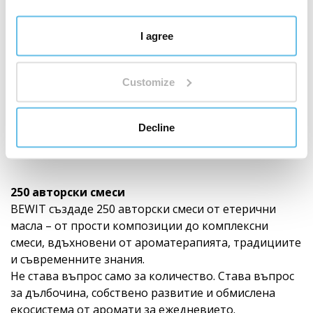
I agree
Customize
Decline
Световен лидер в смесите от етерични
масла
250 авторски смеси
BEWIT създаде 250 авторски смеси от етерични
масла – от прости композиции до комплексни
смеси, вдъхновени от ароматерапията, традициите
и съвременните знания.
Не става въпрос само за количество. Става въпрос
за дълбочина, собствено развитие и обмислена
екосистема от аромати за ежедневието.