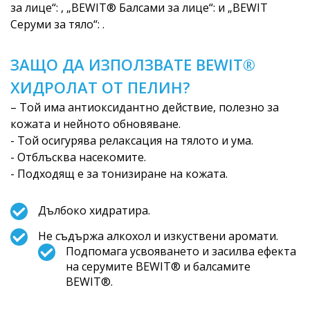
за лице“: , „BEWIT® Балсами за лице“: и „BEWIT
Серуми за тяло“: .
ЗАЩО ДА ИЗПОЛЗВАТЕ BEWIT®
ХИДРОЛАТ ОТ ПЕЛИН?
– Той има антиоксидантно действие, полезно за
кожата и нейното обновяване.
- Той осигурява релаксация на тялото и ума.
- Отблъсква насекомите.
- Подходящ е за тонизиране на кожата.
Дълбоко хидратира.
Не съдържа алкохол и изкуствени аромати.
Подпомага усвояването и засилва ефекта
на серумите BEWIT® и балсамите
BEWIT®.