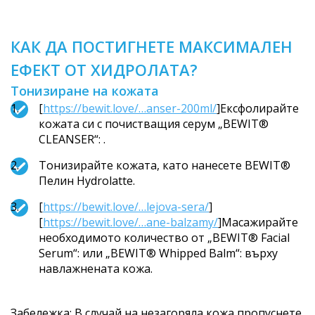
КАК ДА ПОСТИГНЕТЕ МАКСИМАЛЕН
ЕФЕКТ ОТ ХИДРОЛАТА?
Тонизиране на кожата
[
https://bewit.love/…anser-200ml/
]Ексфолирайте
кожата си с почистващия серум „BEWIT®
CLEANSER“: .
Тонизирайте кожата, като нанесете BEWIT®
Пелин Hydrolatte.
[
https://bewit.love/…lejova-sera/
]
[
https://bewit.love/…ane-balzamy/
]Масажирайте
необходимото количество от „BEWIT® Facial
Serum“: или „BEWIT® Whipped Balm“: върху
навлажнената кожа.
Забележка: В случай на незагоряла кожа пропуснете