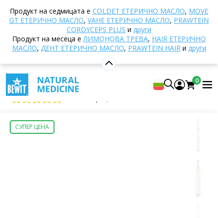
Начало
E-shop
Натурална козметика
Продукт на седмицата е
COLDET EТЕРИЧНО МАСЛО
,
MOVE
Козметични хидролати
Хидрат от пелин BIO
GT ЕТЕРИЧНО МАСЛО
,
VAHE ЕТЕРИЧНО МАСЛО
,
PRAWTEIN
CORDYCEPS PLUS
и
други
Продукт на месеца е
ЛИМОНОВА ТРЕВА
,
HAIR ЕТЕРИЧНО
МАСЛО
,
ДЕНТ ЕТЕРИЧНО МАСЛО
,
PRAWTEIN HAIR
и
други
Хидрат от пелин BIO
100% ЕСТЕСТВЕН ХИДРОЛАТ
0
BEWIT Wormwood hydrosol BIO
5
Покажи 3 рецензии
СУПЕР ЦЕНА