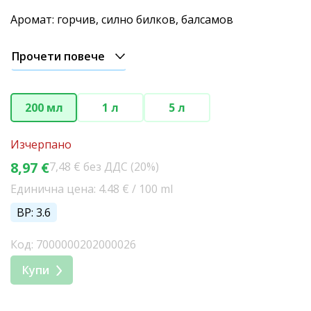
Аромат: горчив, силно билков, балсамов
Прочети повече
200 мл
1 л
5 л
Изчерпано
8,97 €
7,48 € без ДДС (20%)
Единична цена: 4.48 € / 100 ml
BP: 3.6
Код: 7000000202000026
Купи