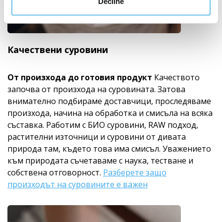
Decline
Качествени суровини
От произхода до готовия продукт
Качеството
започва от произхода на суровината. Затова
внимателно подбираме доставчици, проследяваме
произхода, начина на обработка и смисъла на всяка
съставка. Работим с БИО суровини, RAW подход,
растителни източници и суровини от дивата
природа там, където това има смисъл. Уважението
към природата съчетаваме с наука, тестване и
собствена отговорност.
Разберете защо
произходът на суровините е важен