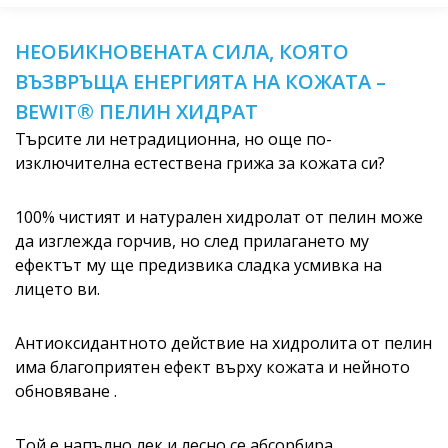
НЕОБИКНОВЕНАТА СИЛА, КОЯТО
ВЪЗВРЪЩА ЕНЕРГИЯТА НА КОЖАТА –
BEWIT® ПЕЛИН ХИДРАТ
Търсите ли нетрадиционна, но още по-
изключителна естествена грижа за кожата си?
100% чистият и натурален хидролат от пелин може
да изглежда горчив, но след прилагането му
ефектът му ще предизвика сладка усмивка на
лицето ви.
Антиоксидантното действие на хидролита от пелин
има благоприятен ефект върху кожата и нейното
обновяване .
Той е напълно лек и лесно се абсорбира.