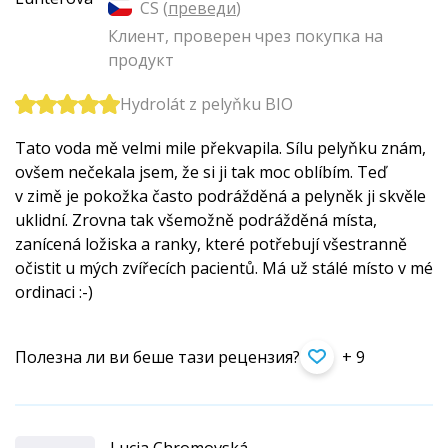
CS (
преведи
)
Клиент, проверен чрез покупка на
продукт
Hydrolát z pelyňku BIO
Tato voda mě velmi mile překvapila. Sílu pelyňku znám,
ovšem nečekala jsem, že si ji tak moc oblíbím. Teď
v zimě je pokožka často podrážděná a pelyněk ji skvěle
uklidní. Zrovna tak všemožně podrážděná místa,
zanícená ložiska a ranky, které potřebují všestranně
očistit u mých zvířecích pacientů. Má už stálé místo v mé
ordinaci :-)
Полезна ли ви беше тази рецензия?
+ 9
Lucia Chromovská