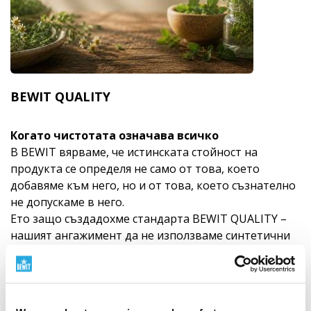
BEWIT QUALITY
Когато чистотата означава всичко
В BEWIT вярваме, че истинската стойност на
продукта се определя не само от това, което
добавяме към него, но и от това, което съзнателно
не допускаме в него.
Ето защо създадохме стандарта BEWIT QUALITY –
нашият ангажимент да не използваме синтетични
добавки от нефтохимически произход, скрити
аромати, ненужни пълнители, промишлени
стабилизатори или технологични патерици там,
където искаме да запазим абсолютната чистота,