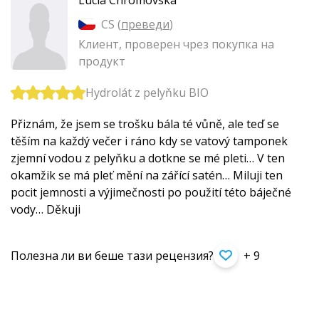
CS (
преведи
)
Клиент, проверен чрез покупка на
продукт
Hydrolát z pelyňku BIO
Přiznám, že jsem se trošku bála té vůně, ale teď se
těším na každý večer i ráno kdy se vatový tamponek
zjemní vodou z pelyňku a dotkne se mé pleti… V ten
okamžik se má pleť mění na zářící satén… Miluji ten
pocit jemnosti a výjimečnosti po použití této báječné
vody… Děkuji
Полезна ли ви беше тази рецензия?
+ 9