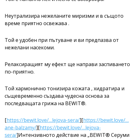
Неутрализира нежеланите миризми и в същото
време приятно освежава .
Той е удобен при пътуване и ви предпазва от
нежелани насекоми.
Релаксиращият му ефект ще направи заспиването
по-приятно.
Той хармонично тонизира кожата , хидратира и
същевременно създава чудесна основа за
последващата грижа на BEWIT®.
[
https://bewit.love/…lejova-sera/
][
https://bewit.love/…
ane-balzamy/
][
https://bewit.love/…lejova-
sera/
]Интензивното действие на „BEWIT® Серуми