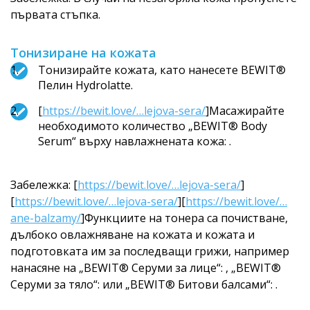
първата стъпка.
Тонизиране на кожата
Тонизирайте кожата, като нанесете BEWIT®
Пелин Hydrolatte.
[
https://bewit.love/…lejova-sera/
]Масажирайте
необходимото количество „BEWIT® Body
Serum“ върху навлажнената кожа: .
Забележка: [
https://bewit.love/…lejova-sera/
]
[
https://bewit.love/…lejova-sera/
][
https://bewit.love/…
ane-balzamy/
]Функциите на тонера са почистване,
дълбоко овлажняване на кожата и кожата и
подготовката им за последващи грижи, например
нанасяне на „BEWIT® Серуми за лице“: , „BEWIT®
Серуми за тяло“: или „BEWIT® Битови балсами“: .