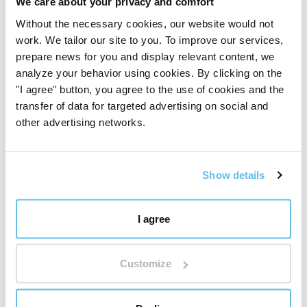
We care about your privacy and comfort
смисъл и отговорност на продукта.
Не вървим по този път, защото е лесен. Вървим по
Without the necessary cookies, our website would not
него, защото има смисъл за нас.
work. We tailor our site to you. To improve our services,
Запознайте се с принципа BEWIT QUALITY
"
prepare news for you and display relevant content, we
analyze your behavior using cookies. By clicking on the
"I agree" button, you agree to the use of cookies and the
transfer of data for targeted advertising on social and
other advertising networks.
Show details
I agree
Customize