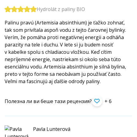
Hydrolát z paliny BIO
Palinu pravú (Artemisia absinthium) je ťažko zohnať,
tak som privítala aspoň vodu z tejto čarovnej bylinky.
Verím, že pomáha proti negatívnej energii a odháňa
parazity na tele i duchu. V lete si ju budem nosiť
v kabelke spolu s chladiacou vložkou. Keď cítim
nepríjemné energie, nastriekam si okolo seba túto
esenciálnu vodu. Artemisia absinthium je silná bylina,
preto v tejto forme sa neobávam ju používať často.
Veľmi ma fascinujú aj ďalšie odrody paliny.
Полезна ли ви беше тази рецензия?
+ 6
Pavla Lunterová