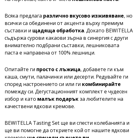
Всяка предлага
различно вкусово изживяване
, но
всички са обединени от акцента върху премиум
съставки и
щадяща обработка
. Докато BEWITELLA
съдържа сурови какаови зърна в синергия с други
внимателно подбрани съставки, лешниковата
паста е направена от 100% лешници.
Опитайте ги
просто с лъжица
, добавете ги към
каша, смути, палачинки или десерти. Редувайте ги
според настроението си или ги
комбинирайте
помежду си. Дегустационният комплект е чудесен
избор и като
малък подарък
за любителите на
качествени ядкови кремове.
BEWITELLA Tasting Set ще ви спести колебанията и
ще ви помогне да откриете кой от нашите ядкови
кремове
ще спечели сърцето ви
.