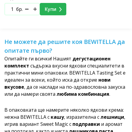
бр.
Купи
Не можете да решите коя BEWITELLA да
опитате първо?
Опитайте ги всички! Нашият
дегустационен
комплект
съдържа вкусни ядкови специалитети в
практични мини опаковки. BEWITELLA Tasting Set е
идеален за всеки, който иска да открие
нови
вкусове
, да се наслади на по-здравословна закуска
или да намери своята
любима комбинация
.
В опаковката ще намерите няколко ядкови крема:
нежна BEWITELLA с
кашу
, изразителна с
лешници
,
игрив вариант Sweet Magic с
подправки
и аромат
на портокал, както и чиста
лешникова паста
.