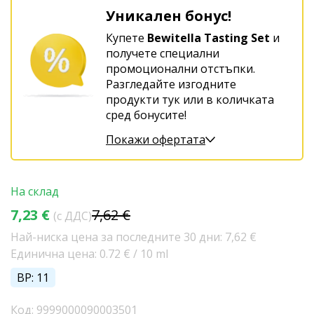
Уникален бонус!
Купете
Bewitella Tasting Set
и
получете специални
промоционални отстъпки.
Разгледайте изгодните
продукти тук или в количката
сред бонусите!
Покажи офертата
На склад
7,23 €
7,62 €
(с ДДС)
Най-ниска цена за последните 30 дни: 7,62 €
Единична цена: 0.72 € / 10 ml
BP: 11
Код: 9999000090003501