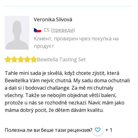
Veronika Slívová
CS (
преведи
)
Клиент, проверен чрез покупка на
продукт
Bewitella Tasting Set
Tahle mini sada je skvělá, když chcete zjistit, která
Bewitellka Vám nejvíc chutná. My sadu doma ochutnali
a dali si i bodovací challange. Za mě mi chutnaly
všechny. Takže se nebojím objednat větší balení,
protože u nás se rozhodně nezkazí. Navíc mám jako
máma dobrý pocit, že dětem dávám kvalitu.
Полезна ли ви беше тази рецензия?
+ 1