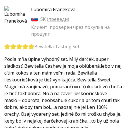
Ľubomíra Franeková
SK (
преведи
)
Клиент, проверен чрез покупка на
продукт
Bewitella Tasting Set
Podľa mňa úplne výhodný set. Milý darček, super
sladkosť. Bewitella Cashew je moja obľúbená,lebo v nej
cítim kokos a ten mám veľmi rada. Bewitella
lieskooriešková je tiež vynikajúca. Bewitella Sweet
Magic má zaujímavú, pomarančovo- čokoládovú chuť a
je tiež fakt dobrá. No a na záver lieskoorieškové
maslo – dobrota, neobsahuje cukor a pritom chutí tak
dobre, akoby tam bol.....a naozaj nie je! Len 100%
orechy. Ozaj vydarený set, jediné čo mi trošku chýba je,
keby bol v nejakej darčekovej krabičke.....to by už bola
úplná dokonalosť vhodná na darovanie.