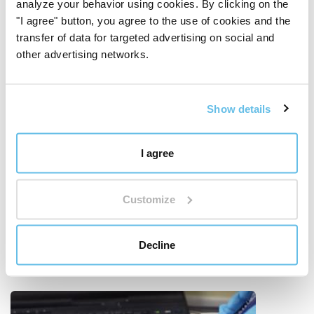
analyze your behavior using cookies. By clicking on the
"I agree" button, you agree to the use of cookies and the
transfer of data for targeted advertising on social and
other advertising networks.
Световен лидер в смесите от етерични
масла
Show details
250 авторски смеси
BEWIT създаде 250 авторски смеси от етерични
I agree
масла – от прости композиции до комплексни
смеси, вдъхновени от ароматерапията, традициите
и съвременните знания.
Customize
Не става въпрос само за количество. Става въпрос
за дълбочина, собствено развитие и обмислена
екосистема от аромати за ежедневието.
Decline
Открийте света на BEWIT смесите
"