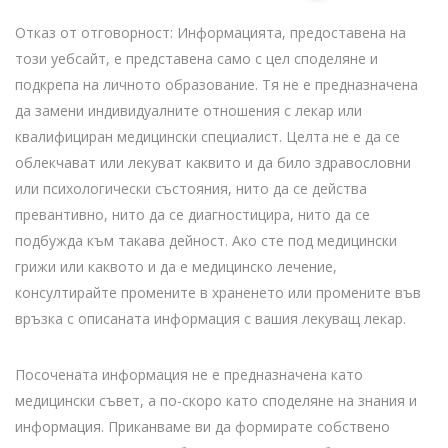
Отказ от отговорност: Информацията, предоставена на
този уебсайт, е представена само с цел споделяне и
подкрепа на личното образование. Тя не е предназначена
да замени индивидуалните отношения с лекар или
квалифициран медицински специалист. Целта не е да се
облекчават или лекуват каквито и да било здравословни
или психологически състояния, нито да се действа
превантивно, нито да се диагностицира, нито да се
подбужда към такава дейност. Ако сте под медицински
грижи или каквото и да е медицинско лечение,
консултирайте промените в храненето или промените във
връзка с описаната информация с вашия лекуващ лекар.
Посочената информация не е предназначена като
медицински съвет, а по-скоро като споделяне на знания и
информация. Приканваме ви да формирате собствено