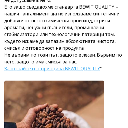
не допускаме в него.
Ето защо създадохме стандарта BEWIT QUALITY –
нашият ангажимент да не използваме синтетични
добавки от нефтохимически произход, скрити
аромати, ненужни пълнители, промишлени
стабилизатори или технологични патерици там,
където искаме да запазим абсолютната чистота,
смисъл и отговорност на продукта.
Не вървим по този път, защото е лесен. Вървим по
него, защото има смисъл за нас.
Запознайте се с принципа BEWIT QUALITY
"