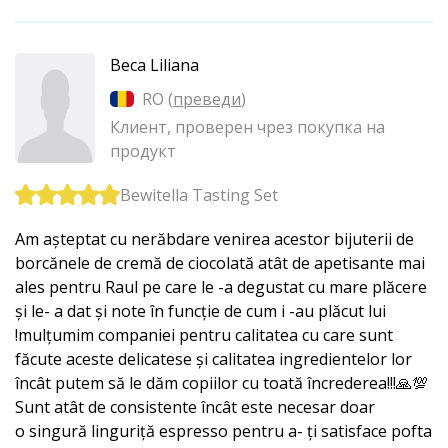
Beca Liliana
RO (
преведи
)
Клиент, проверен чрез покупка на
продукт
Bewitella Tasting Set
Am așteptat cu nerăbdare venirea acestor bijuterii de
borcănele de cremă de ciocolată atât de apetisante mai
ales pentru Raul pe care le -a degustat cu mare plăcere
și le- a dat și note în funcție de cum i -au plăcut lui
!mulțumim companiei pentru calitatea cu care sunt
făcute aceste delicatese și calitatea ingredientelor lor
încât putem să le dăm copiilor cu toată încrederea!!!🙏💯
Sunt atât de consistente încât este necesar doar
o singură linguriță espresso pentru a- ți satisface pofta