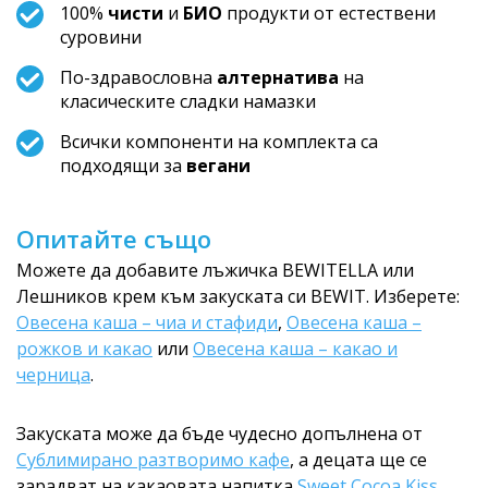
100%
чисти
и
БИО
продукти от естествени
суровини
По-здравословна
алтернатива
на
класическите сладки намазки
Всички компоненти на комплекта са
подходящи за
вегани
Опитайте също
Можете да добавите лъжичка BEWITELLA или
Лешников крем към закуската си BEWIT. Изберете:
Овесена каша – чиа и стафиди
,
Овесена каша –
рожков и какао
или
Овесена каша – какао и
черница
.
Закуската може да бъде чудесно допълнена от
Сублимирано разтворимо кафе
, а децата ще се
зарадват на какаовата напитка
Sweet Cocoa Kiss,