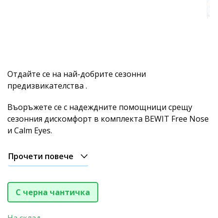
Отдайте се на най-добрите сезонни
предизвикателства .
Въоръжете се с надеждните помощници срещу
сезонния дискомфорт в комплекта BEWIT Free Nose
и Calm Eyes.
Прочети повече
С черна чантичка
На склад