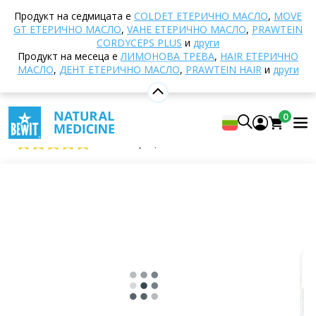
Начало
E-shop
Други продукти
Удобни
Продукт на седмицата е
COLDET EТЕРИЧНО МАСЛО
,
MOVE
комплекти BEWIT
Свободен нос и спокойни очи
GT ЕТЕРИЧНО МАСЛО
,
VAHE ЕТЕРИЧНО МАСЛО
,
PRAWTEIN
CORDYCEPS PLUS
и
други
Продукт на месеца е
ЛИМОНОВА ТРЕВА
,
HAIR ЕТЕРИЧНО
МАСЛО
,
ДЕНТ ЕТЕРИЧНО МАСЛО
,
PRAWTEIN HAIR
и
други
Свободен нос и спокойни очи
Тематичен комплект
0
BEWIT Clear Nose and Calm Eyes
5
Покажи 2 рецензии