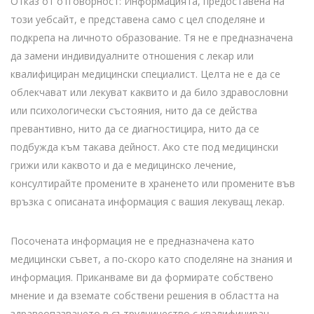
Отказ от отговорност: Информацията, предоставена на
този уебсайт, е представена само с цел споделяне и
подкрепа на личното образование. Тя не е предназначена
да замени индивидуалните отношения с лекар или
квалифициран медицински специалист. Целта не е да се
облекчават или лекуват каквито и да било здравословни
или психологически състояния, нито да се действа
превантивно, нито да се диагностицира, нито да се
подбужда към такава дейност. Ако сте под медицински
грижи или каквото и да е медицинско лечение,
консултирайте промените в храненето или промените във
връзка с описаната информация с вашия лекуващ лекар.
Посочената информация не е предназначена като
медицински съвет, а по-скоро като споделяне на знания и
информация. Приканваме ви да формирате собствено
мнение и да вземате собствени решения в областта на
здравеопазването в сътрудничество с квалифициран