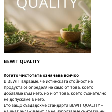
BEWIT QUALITY
Когато чистотата означава всичко
В BEWIT вярваме, че истинската стойност на
продукта се определя не само от това, което
добавяме към него, но и от това, което съзнателно
не допускаме в него.
Ето защо създадохме стандарта BEWIT QUALITY –
нашият ангажимент да не използваме синтетични