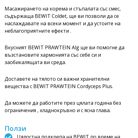
Масажирането на корема и стъпалата със смес,
съдържаща BEWIT Coldet, ще ви позволи да се
наслаждавате на всеки момент и да устоите на
неблагоприятните ефекти .
Вкусният BEWIT PRAWTEIN Alg ще ви помогне да
възстановите хармонията със себе си и
заобикалящата ви среда.
Доставете на тялото си важни хранителни
вещества с BEWIT PRAWTEIN Cordyceps Plus.
Да можете да работите през цялата година без
ограничения , хладнокръвно и с ясна глава.
Ползи
Цялостна подкрепа на BEWIT по време на