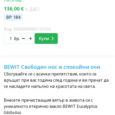
136,00 €
(с ДДС)
BP: 184
Код: 9500000000110154
бр.
Купи
BEWIT Свободен нос и спокойни очи
Сбогувайте се с всички препятствия, които се
връщат при вас година след година и ви пречат да
се насладите напълно на красотата на света.
Внесете пречистващия вятър в живота си с
уникалното етерично масло BEWIT Eucalyptus
Globulus.