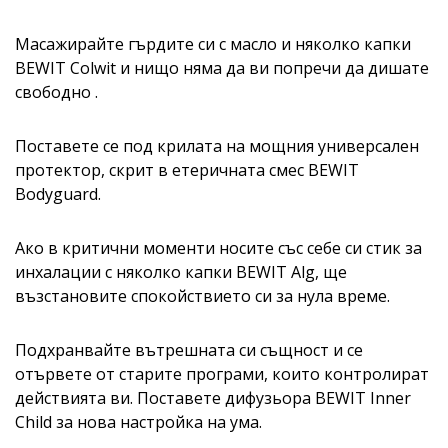
Масажирайте гърдите си с масло и няколко капки
BEWIT Colwit и нищо няма да ви попречи да дишате
свободно .
Поставете се под крилата на мощния универсален
протектор, скрит в етеричната смес BEWIT
Bodyguard.
Ако в критични моменти носите със себе си стик за
инхалации с няколко капки BEWIT Alg, ще
възстановите спокойствието си за нула време.
Подхранвайте вътрешната си същност и се
отървете от старите програми, които контролират
действията ви. Поставете дифузьора BEWIT Inner
Child за нова настройка на ума.