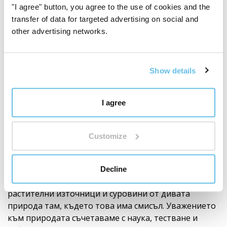
"I agree" button, you agree to the use of cookies and the
transfer of data for targeted advertising on social and
other advertising networks.
Show details
I agree
Качествени суровини
От произхода до готовия продукт
Качеството
Customize
започва от произхода на суровината. Затова
внимателно подбираме доставчици, проследяваме
произхода, начина на обработка и смисъла на всяка
Decline
съставка. Работим с БИО суровини, RAW подход,
растителни източници и суровини от дивата
природа там, където това има смисъл. Уважението
към природата съчетаваме с наука, тестване и