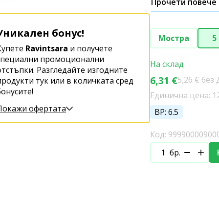
Прочети повече
Уникален бонус!
Мостра
5
Купете
Ravintsara
и получете
специални промоционални
На склад
отстъпки. Разгледайте изгодните
6,31 €
5,26 € без
продукти тук или в количката сред
бонусите!
Единична цена: 12.
Покажи офертата
BP: 6.5
Код: 99990000900
бр.