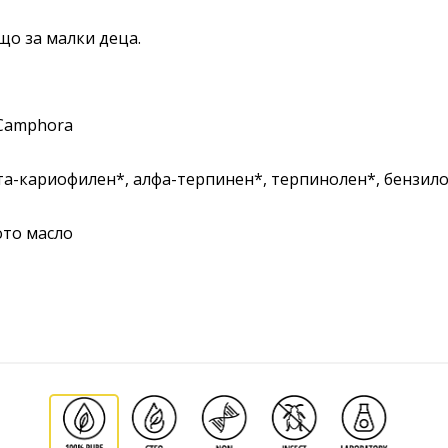
що за малки деца.
 Camphora
та-кариофилен*, алфа-терпинен*, терпинолен*, бензило
ото масло