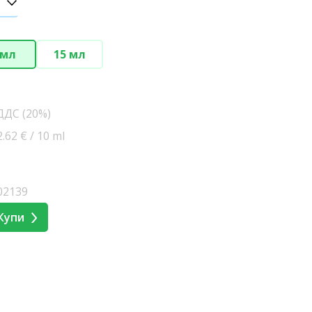
 мл
15 мл
 ДДС (20%)
62 € / 10 ml
02139
Купи