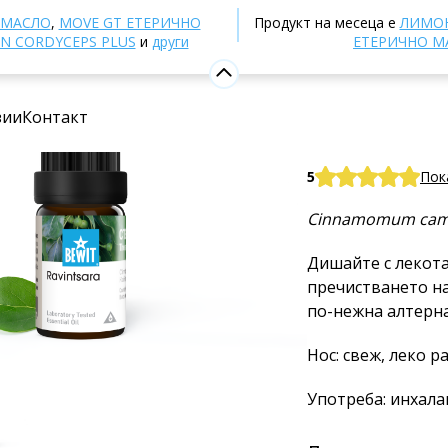
Ароматерапия
Етерични масла
Единични етери
 МАСЛО
,
MOVE GT ЕТЕРИЧНО
Продукт на месеца е
ЛИМОН
N CORDYCEPS PLUS
и
други
ЕТЕРИЧНО М
Ravintsa
зии
Контакт
100% чисто и на
BEWIT Ravintsara
5
Пок
Cinnamomum cam
Дишайте с лекота
пречистването на
по-нежна алтерна
Нос: свеж, леко 
Употреба: инхала