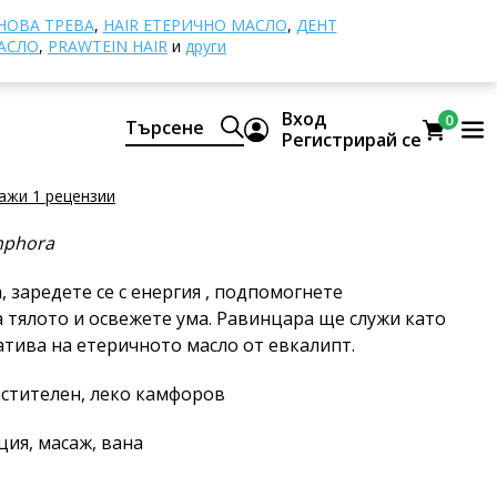
чни масла
Ravintsara
ОВА ТРЕВА
,
HAIR ЕТЕРИЧНО МАСЛО
,
ДЕНТ
АСЛО
,
PRAWTEIN HAIR
и
други
ra
Вход
0
Търсене
турално етерично масло CTEO®
Регистрирай се
ажи 1 рецензии
phora
, заредете се с енергия , подпомогнете
 тялото и освежете ума. Равинцара ще служи като
тива на етеричното масло от евкалипт.
растителен, леко камфоров
ция, масаж, вана