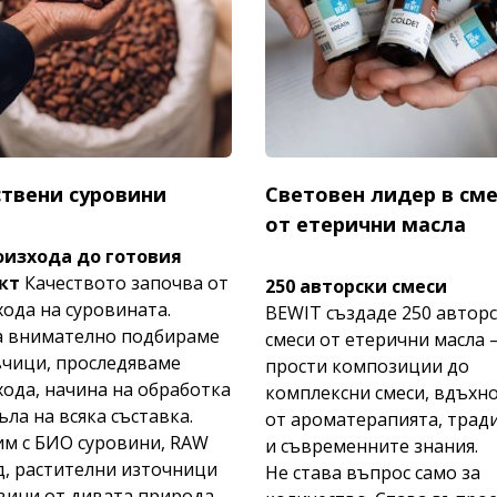
твени суровини
Световен лидер в см
от етерични масла
оизхода до готовия
кт
Качеството започва от
250 авторски смеси
ода на суровината.
BEWIT създаде 250 автор
а внимателно подбираме
смеси от етерични масла –
вчици, проследяваме
прости композиции до
ода, начина на обработка
комплексни смеси, вдъхн
ъла на всяка съставка.
от ароматерапията, трад
им с БИО суровини, RAW
и съвременните знания.
, растителни източници
Не става въпрос само за
вини от дивата природа