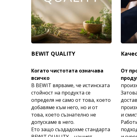
BEWIT QUALITY
Качес
Когато чистотата означава
От пр
всичко
проду
В BEWIT вярваме, че истинската
произх
стойност на продукта се
Затов
определя не само от това, което
доста
добавяме към него, но и от
произх
това, което съзнателно не
и смис
допускаме в него.
Работ
Ето защо създадохме стандарта
подход
BEWIT QUALITY – нашият
и суро