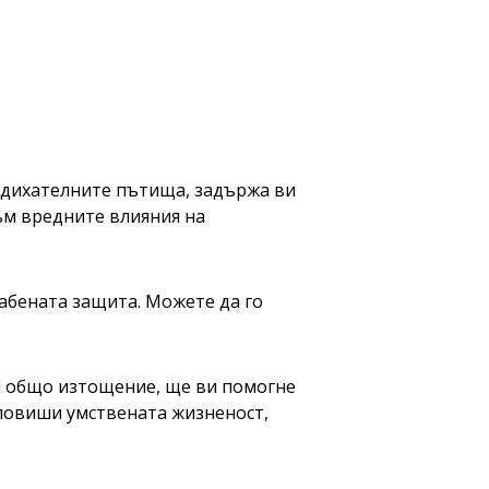
а дихателните пътища, задържа ви
към вредните влияния на
абената защита. Можете да го
ри общо изтощение, ще ви помогне
 повиши умствената жизненост,