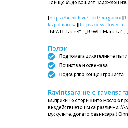
Той ще бъде вашият надежден избо
[
https://bewit.love/…ukt/bergamot
][
h
kt/palmarosa
][
https://bewit.love/…n
„BEWIT Laurel“: , „BEWIT Manuka“: , 
Ползи
Подпомага дихателните път
Почиства и освежава
Подобрява концентрацията
Ravintsara не е ravensar
Въпреки че етеричните масла от р
въздействието им са различни. ////
мускулите, докато равинсара ( Ci