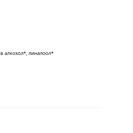
в алкохол*, линалоол*