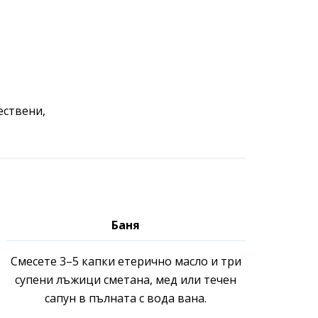
ествени,
Баня
Смесете 3–5 капки етерично масло и три
супени лъжици сметана, мед или течен
сапун в пълната с вода вана.