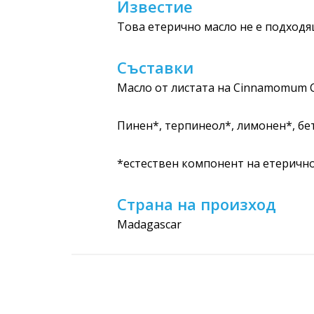
Известие
Това етерично масло не е подходя
Съставки
Масло от листата на Cinnamomum
Пинен*, терпинеол*, лимонен*, бе
*естествен компонент на етеричн
Страна на произход
Madagascar