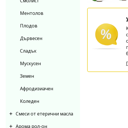
Смолист
Ментолов
Плодов
Дървесен
Сладък
Мускусен
Земен
Афродизиачен
Коледен
Смеси от етерични масла
Арома рол-он