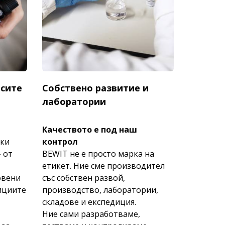
есите
Собствено развитие и
лаборатории
Качеството е под наш
ски
контрол
 от
BEWIT не е просто марка на
етикет. Ние сме производител
овени
със собствен развой,
ициите
производство, лаборатории,
складове и експедиция.
Ние сами разработваме,