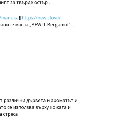
ипт за твърде остър .
kt/manuka
][
https://bewit.love/…
ните масла „BEWIT Bergamot“: ,
от различни дървета и ароматът и
гато се използва върху кожата и
 стреса.