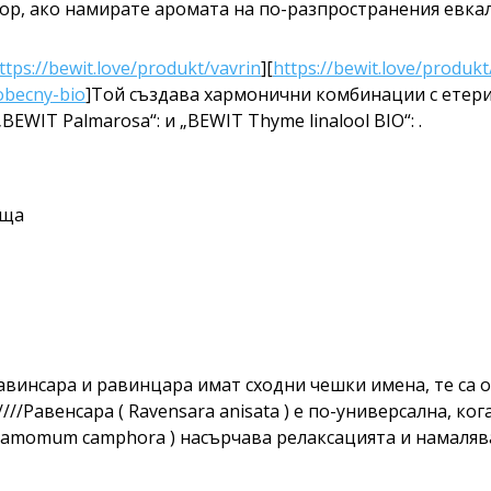
р, ако намирате аромата на по-разпространения евкал
ttps://bewit.love/produkt/vavrin
][
https://bewit.love/produ
-obecny-bio
]Той създава хармонични комбинации с етерич
„BEWIT Palmarosa“: и „BEWIT Thyme linalool BIO“: .
ища
a
авинсара и равинцара имат сходни чешки имена, те са 
////Равенсара ( Ravensara anisata ) е по-универсална, ко
nnamomum camphora ) насърчава релаксацията и намалява