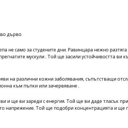
ово дърво
епа не само за студените дни. Равинцара нежно разтяг
прегнатите мускули . Той ще засили устойчивостта ви 
яви на различни кожни заболявания, съпътстващи отсл
лонна към пъпки или зачервяване .
ви и ще ви зареди с енергия. Той ще ви даде тласък п
ното напрежение. Той ще подобри концентрацията и ще