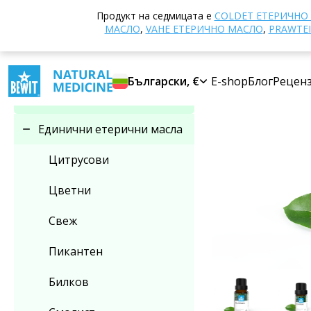
Начало
E-shop
Продукт на седмицата е
COLDET EТЕРИЧНО
Изберете категория
МАСЛО
,
VAHE ЕТЕРИЧНО МАСЛО
,
PRAWTEI
Единични етерични
Български, €
E-shop
Блог
Рецен
масла
Единични етерични масла
Цитрусови
Цветни
Свеж
Пикантен
Билков