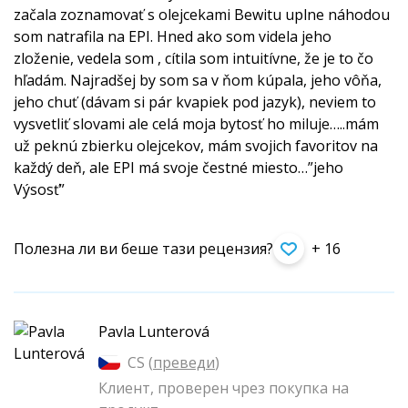
začala zoznamovať s olejcekami Bewitu uplne náhodou
som natrafila na EPI. Hned ako som videla jeho
zloženie, vedela som , cítila som intuitívne, že je to čo
hľadám. Najradšej by som sa v ňom kúpala, jeho vôňa,
jeho chuť (dávam si pár kvapiek pod jazyk), neviem to
vysvetliť slovami ale celá moja bytosť ho miluje…..mám
už peknú zbierku olejcekov, mám svojich favoritov na
každý deň, ale EPI má svoje čestné miesto…”jeho
Výsosť”
Полезна ли ви беше тази рецензия?
+ 16
Pavla Lunterová
CS (
преведи
)
Клиент, проверен чрез покупка на