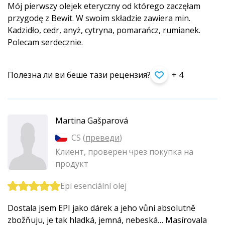
Mój pierwszy olejek eteryczny od którego zaczęłam
przygodę z Bewit. W swoim składzie zawiera min.
Kadzidło, cedr, anyż, cytryna, pomarańcz, rumianek.
Polecam serdecznie.
Полезна ли ви беше тази рецензия?
+ 4
Martina Gašparová
CS (
преведи
)
Клиент, проверен чрез покупка на
продукт
Epi esenciální olej
Dostala jsem EPI jako dárek a jeho vůni absolutně
zbožňuju, je tak hladká, jemná, nebeská… Masírovala