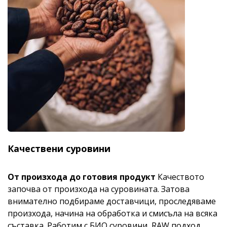
Качествени суровини
От произхода до готовия продукт
Качеството
започва от произхода на суровината. Затова
внимателно подбираме доставчици, проследяваме
произхода, начина на обработка и смисъла на всяка
съставка. Работим с БИО суровини, RAW подход,