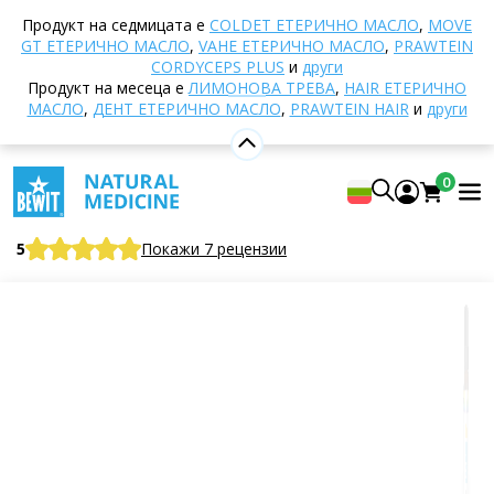
Начало
E-shop
Ароматерапия
Етерични
Продукт на седмицата е
COLDET EТЕРИЧНО МАСЛО
,
MOVE
масла
Смеси от етерични масла
Epi eтерично
GT ЕТЕРИЧНО МАСЛО
,
VAHE ЕТЕРИЧНО МАСЛО
,
PRAWTEIN
масло
CORDYCEPS PLUS
и
други
Продукт на месеца е
ЛИМОНОВА ТРЕВА
,
HAIR ЕТЕРИЧНО
МАСЛО
,
ДЕНТ ЕТЕРИЧНО МАСЛО
,
PRAWTEIN HAIR
и
други
Epi eтерично масло
0
100% чиста и натурална смес от етерични масла
CTEO®
5
Покажи 7 рецензии