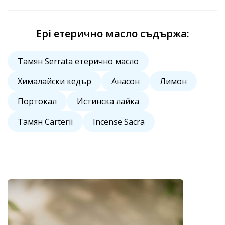
Epi eтерично масло съдържа:
Тамян Serrata етерично масло
Хималайски кедър
Анасон
Лимон
Портокал
Истинска лайка
Тамян Carterii
Incense Sacra