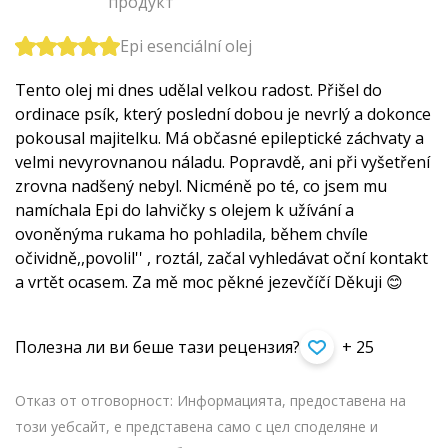
продукт
Epi esenciální olej
Tento olej mi dnes udělal velkou radost. Přišel do
ordinace psík, který poslední dobou je nevrlý a dokonce
pokousal majitelku. Má občasné epileptické záchvaty a
velmi nevyrovnanou náladu. Popravdě, ani při vyšetření
zrovna nadšený nebyl. Nicméně po té, co jsem mu
namíchala Epi do lahvičky s olejem k užívání a
ovoněnýma rukama ho pohladila, během chvíle
očividně,,povolil'' , roztál, začal vyhledávat oční kontakt
a vrtět ocasem. Za mě moc pěkné jezevčíčí Děkuji 😊
Полезна ли ви беше тази рецензия?
+ 25
Отказ от отговорност: Информацията, предоставена на
този уебсайт, е представена само с цел споделяне и