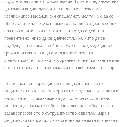
подкрепа на личното образование. Тя не е предназначена
да замени индивидуалните отношения с лекар или
квалифициран медицински специалист. Целта не е да се
облекчават или лекуват каквито и да било здравословни
или психологически състояния, нито да се действа
превантивно, нито да се диагностицира, нито да се
подбужда към такава дейност. Ако сте под медицински
грижи или каквото и да е медицинско лечение,
консултирайте промените в храненето или промените във
връзка с описаната информация с вашия лекуващ лекар.
Посочената информация не е предназначена като
медицински съвет, а по-скоро като споделяне на знания и
информация. Приканваме ви да формирате собствено
мнение и да вземате собствени решения в областта на
здравеопазването в сътрудничество с квалифициран
медицински специалист, въз основа на вашата преценка и