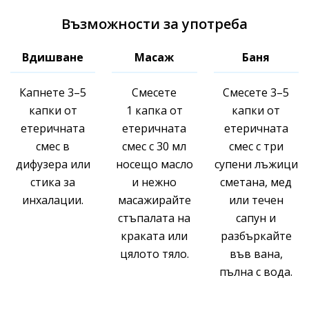
Възможности за употреба
Вдишване
Масаж
Баня
Капнете 3–5
Смесете
Смесете 3–5
капки от
1 капка от
капки от
етеричната
етеричната
етеричната
смес в
смес с 30 мл
смес с три
дифузера или
носещо масло
супени лъжици
стика за
и нежно
сметана, мед
инхалации.
масажирайте
или течен
стъпалата на
сапун и
краката или
разбъркайте
цялото тяло.
във вана,
пълна с вода.