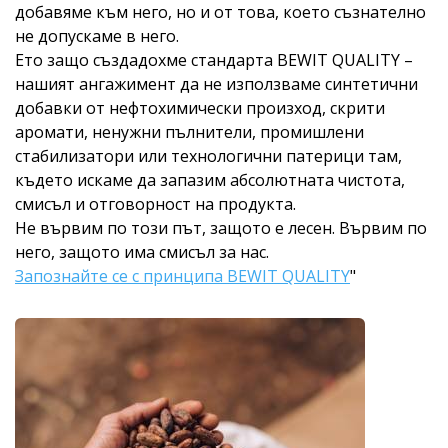
добавяме към него, но и от това, което съзнателно
не допускаме в него.
Ето защо създадохме стандарта BEWIT QUALITY –
нашият ангажимент да не използваме синтетични
добавки от нефтохимически произход, скрити
аромати, ненужни пълнители, промишлени
стабилизатори или технологични патерици там,
където искаме да запазим абсолютната чистота,
смисъл и отговорност на продукта.
Не вървим по този път, защото е лесен. Вървим по
него, защото има смисъл за нас.
Запознайте се с принципа BEWIT QUALITY
"