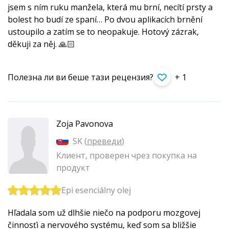
jsem s ním ruku manžela, která mu brní, necítí prsty a
bolest ho budí ze spaní… Po dvou aplikacích brnění
ustoupilo a zatím se to neopakuje. Hotový zázrak,
děkuji za něj. 🙏🏻
Полезна ли ви беше тази рецензия?
+ 1
Zoja Pavonova
SK (
преведи
)
Клиент, проверен чрез покупка на
продукт
Epi esenciálny olej
Hľadala som už dlhšie niečo na podporu mozgovej
činnosťi a nervového systému, keď som sa bližšie