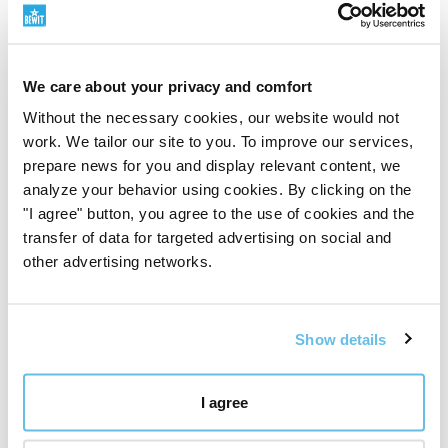
We care about your privacy and comfort
Without the necessary cookies, our website would not
Световен лидер в смесите от етерични
work. We tailor our site to you. To improve our services,
масла
prepare news for you and display relevant content, we
analyze your behavior using cookies. By clicking on the
"I agree" button, you agree to the use of cookies and the
250 авторски смеси
transfer of data for targeted advertising on social and
BEWIT създаде 250 авторски смеси от етерични
other advertising networks.
масла – от прости композиции до комплексни
смеси, вдъхновени от ароматерапията, традициите
и съвременните знания.
Не става въпрос само за количество. Става въпрос
Show details
за дълбочина, собствено развитие и обмислена
екосистема от аромати за ежедневието.
I agree
Открийте света на BEWIT смесите
"