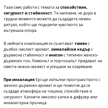
Тази смес работи с темата за
спокойствие,
сигурност и стабилност
. Тя напомня, че дори в
трудни моменти можете да създадете нежен
ритуал, който ще подкрепи чувството за
вътрешна опора.
В нейната композиция се съчетават
тамян
с
дълбок смолист аромат,
хималайски кедър
с
дървесна стабилност и
анасон
с типичен женско-
дървесен тон. Лимонът и портокалът придават на
сместа нежна свежест и усещане за озаряване.
При инхалация
Epi ще изпълни пространството с
женско-дървесен аромат и ще помогне да се
създаде атмосфера на тишина, спокойствие и
сигурност. Капнете няколко капки в дифузер или
инхалаторна пръчица.