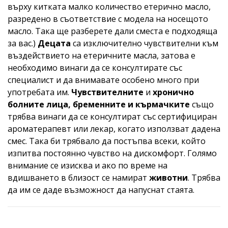
върху китката малко количество етерично масло,
разредено в съответствие с модела на носещото
масло. Така ще разберете дали сместа е подходяща
за вас.)
Децата
са изключително чувствителни към
въздействието на етеричните масла, затова е
необходимо винаги да се консултирате със
специалист и да внимавате особено много при
употребата им.
Чувствителните
и
хронично
болните лица, бременните и кърмачките
също
трябва винаги да се консултират със сертифициран
ароматерапевт или лекар, когато използват дадена
смес. Така би трябвало да постъпва всеки, който
изпитва постоянно чувство на дискомфорт. Голямо
внимание се изисква и ако по време на
вдишването в близост се намират
животни
. Трябва
да им се даде възможност да напуснат стаята.