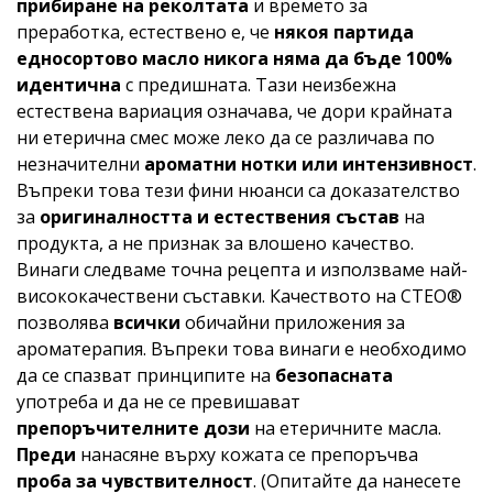
прибиране на реколтата
и времето за
преработка, естествено е, че
някоя партида
едносортово масло никога няма да бъде 100%
идентична
с предишната. Тази неизбежна
естествена вариация означава, че дори крайната
ни етерична смес може леко да се различава по
незначителни
ароматни нотки или интензивност
.
Въпреки това тези фини нюанси са доказателство
за
оригиналността и естествения състав
на
продукта, а не признак за влошено качество.
Винаги следваме точна рецепта и използваме най-
висококачествени съставки. Качеството на CTEO®
позволява
всички
обичайни приложения за
ароматерапия. Въпреки това винаги е необходимо
да се спазват принципите на
безопасната
употреба и да не се превишават
препоръчителните дози
на етеричните масла.
Преди
нанасяне върху кожата се препоръчва
проба за чувствителност
. (Опитайте да нанесете