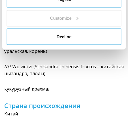
//// Бай шао (Paeonia alba radix – молочай, корень)
Customize
//// Ганьцзян (Zingiber officinale rhizoma – имбирь,
корневище)
Decline
//// Gan cao (Glycyrrhiza uralensis radix – солодка
уральская, корень)
//// Wu wei zi (Schisandra chinensis fructus – китайская
шизандра, плоды)
кукурузный крахмал
Страна происхождения
Китай