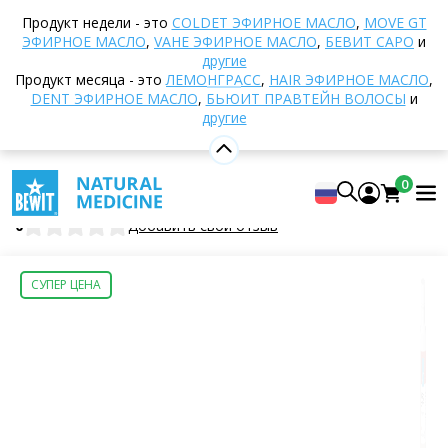
Домой
Интернет-магазин
Диетические
Продукт недели - это
COLDET ЭФИРНОЕ МАСЛО
,
MOVE GT
добавки
ТКМ - Традиционная китайская
ЭФИРНОЕ МАСЛО
,
VAHE ЭФИРНОЕ МАСЛО
,
БЕВИТ САРО
и
медицина
001 - Рассеивание ветра
другие
Продукт месяца - это
ЛЕМОНГРАСС
,
HAIR ЭФИРНОЕ МАСЛО
,
DENT ЭФИРНОЕ МАСЛО
,
БЬЮИТ ПРАВТЕЙН ВОЛОСЫ
и
другие
001 - Рассеивание ветра
Диетическая добавка
0
BEWIT Wind Dispersion
0
Добавить свой отзыв
СУПЕР ЦЕНА