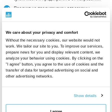
Продукт не предназначен для замены
разнообразного и сбалансированного питания,
не предназначен для беременных и кормящих
женщин, а также для детей до 3 лет.
We care about your privacy and comfort
Перед применением обязательно
проконсультируйтесь с сертифицированным
Without the necessary cookies, our website would not
терапевтом ТКМ.
work. We tailor our site to you. To improve our services,
prepare news for you and display relevant content, we
Смесь не подходит при сухом кашле, при
analyze your behavior using cookies. By clicking on the
недостатке Инь.
"I agree" button, you agree to the use of cookies and the
Он не подходит для длительного
transfer of data for targeted advertising on social and
использования.
other advertising networks.
Ингредиенты
Show details
//// Gui zhi (кора коричного дерева, кора
Cinnamomum cassia)
I agree