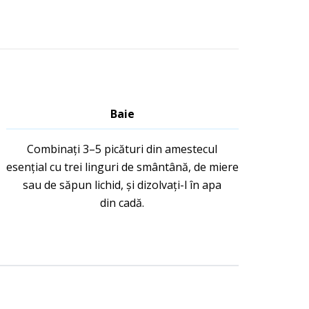
Baie
Combinați 3–5 picături din amestecul
esențial cu trei linguri de smântână, de miere
sau de săpun lichid, și dizolvați-l în apa
din cadă.