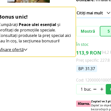
Citiți mai mult
Bonus unic!
Cumpărați
Peace ulei esențial
și
profitați de promoțiile speciale.
Mostră
5
Consultați produsele la preț special aici
sau în coș, la secțiunea bonusuri!
În stoc
Afișare ofertă
113,9 RON
94,2
Preț specific: 227.
BP: 31.37
Cod: 12000001000
buc.
Zaplať ve 3 p
Zaplať za obje
bezúročných p