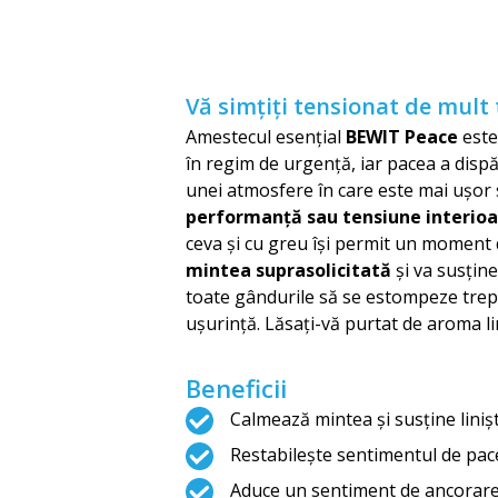
Vă simțiți tensionat de mult 
Amestecul esențial
BEWIT Peace
este
în regim de urgență, iar pacea a dispăr
unei atmosfere în care este mai ușor să
performanță sau tensiune interioa
ceva și cu greu își permit un moment de
mintea suprasolicitată
și va susține
toate gândurile să se estompeze trept
ușurință. Lăsați-vă purtat de aroma li
Beneficii
Calmează mintea și susține liniș
Restabilește sentimentul de pac
Aduce un sentiment de ancorare 