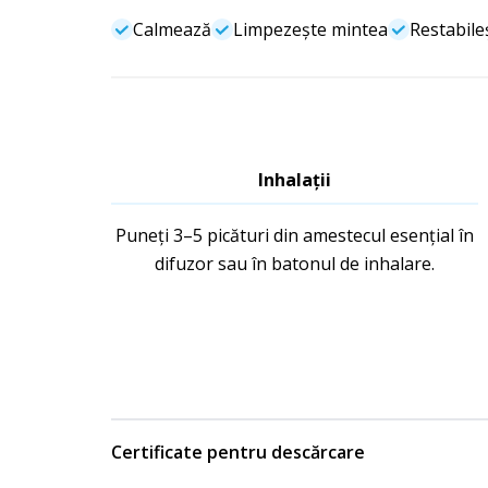
Calmează
Limpezește mintea
Restabileș
Inhalații
Puneți 3–5 picături din amestecul esențial în
difuzor sau în batonul de inhalare.
Certificate pentru descărcare