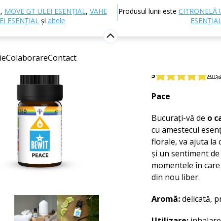
Aromaterapie
Uleiuri esențiale
Amestecuri de uleiuri 
L
,
MOVE GT ULEI ESENȚIAL
,
VAHE
Produsul lunii este
CITRONELĂ 
EI ESENȚIAL
și
altele
ESENȚIA
Peace ule
ie
Colaborare
Contact
Amestec 100% natu
5
Afiș
Pace
Bucurați-vă de
o c
cu amestecul esenți
florale, va ajuta l
și un sentiment de 
momentele în care d
din nou liber.
Aromă:
delicată, p
Utilizare:
inhalare