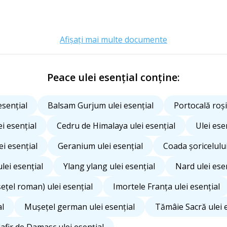
Afișați mai multe documente
Peace ulei esențial conține:
esențial
Balsam Gurjum ulei esențial
Portocală roși
i esențial
Cedru de Himalaya ulei esențial
Ulei ese
ei esențial
Geranium ulei esențial
Coada șoricelului
lei esențial
Ylang ylang ulei esențial
Nard ulei ese
țel roman) ulei esențial
Imortele Franța ulei esențial
al
Mușețel german ulei esențial
Tămâie Sacră ulei 