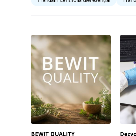
Trandafir Centifolia ulei esențial
Trand
BEWIT QUALITY
Dezvo