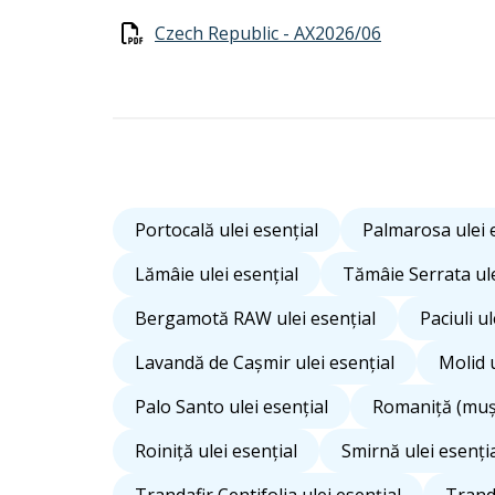
Czech Republic - AX2026/06
Portocală ulei esențial
Palmarosa ulei 
Lămâie ulei esențial
Tămâie Serrata ule
Bergamotă RAW ulei esențial
Paciuli ul
Lavandă de Cașmir ulei esențial
Molid u
Palo Santo ulei esențial
Romaniță (mușe
Roiniță ulei esențial
Smirnă ulei esenți