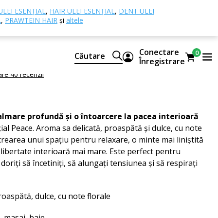
esențiale
Peace ulei esențial
ULEI ESENȚIAL
,
HAIR ULEI ESENȚIAL
,
DENT ULEI
L
,
PRAWTEIN HAIR
și
altele
i esențial
Conectare
0
Căutare
ral de uleiuri esențiale CTEO®
Înregistrare
are 40 recenzii
almare profundă și o întoarcere la pacea interioară
al Peace. Aroma sa delicată, proaspătă și dulce, cu note
a crearea unui spațiu pentru relaxare, o minte mai liniștită
libertate interioară mai mare. Este perfect pentru
oriți să încetiniți, să alungați tensiunea și să respirați
roaspătă, dulce, cu note florale
, masaj, baie