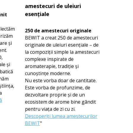
amestecuri de uleiuri
esențiale
init
electăm
250 de amestecuri originale
orizăm
BEWIT a creat 250 de amestecuri
are și
originale de uleiuri esențiale – de
ent.
la compoziții simple la amestecuri
O,
complexe inspirate de
le și
aromaterapie, tradiție și
batică
cunoștințe moderne.
inăm
Nu este vorba doar de cantitate.
tiința,
Este vorba de profunzime, de
a
dezvoltare proprie și de un
ă
ecosistem de arome bine gândit
pentru viața de zi cu zi.
Descoperiți lumea amestecurilor
BEWIT
"