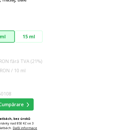
 ml
15 ml
 RON fără TVA (21%)
8 RON / 10 ml
50108
Cumpărare
latbách, bez úroků
dnávky nad 850 Kč ve 3
latbách.
Další informace