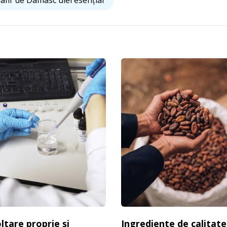
afir de Damasc ulei esențial
ltare proprie și
Ingrediente de calitate