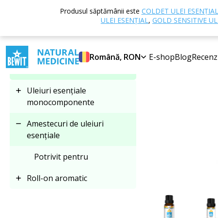
Acasă
E-shop
Produsul săptămânii este
COLDET ULEI ESENȚIA
Selectați categoria
ULEI ESENȚIAL
,
GOLD SENSITIVE UL
Amestecuri de uleiuri
Română, RON
E-shop
Blog
Recenz
esențiale
Uleiuri esențiale
monocomponente
Amestecuri de uleiuri
esențiale
Potrivit pentru
Roll-on aromatic