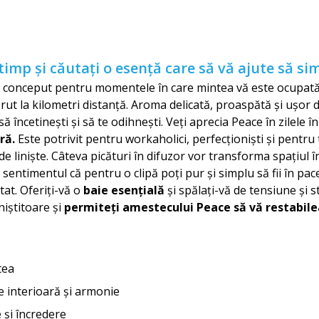
timp și căutați o esență care să vă ajute să si
 conceput pentru momentele în care mintea vă este ocupată 
ut la kilometri distanță. Aroma delicată, proaspătă și ușor du
 încetinești și să te odihnești. Veți aprecia Peace în zilele în
ră.
Este potrivit pentru workaholici, perfecționiști și pentru 
 liniște. Câteva picături în difuzor vor transforma spațiul în
 sentimentul că pentru o clipă poți pur și simplu să fii în pace. 
at. Oferiți-vă o
baie esențială
și spălați-vă de tensiune și s
niștitoare și
permiteți amestecului Peace să vă restabile
tea
e interioară și armonie
și încredere