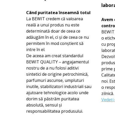
labor
Când puritatea înseamnă totul
La BEWIT credem că valoarea
Avem c
reală a unui produs nu este
contro
determinată doar de ceea ce
BEWIT 
adăugăm în el, ci și de ceea ce nu
o etic
permitem în mod conștient să
cu prop
intre în el.
laborat
De aceea am creat standardul
Dezvol
BEWIT QUALITY – angajamentul
produse
nostru de a nu folosi aditivi
prime p
sintetici de origine petrochimică,
Calita
parfumuri ascunse, umpluturi
noi. Es
inutile, stabilizatori industriali sau
o respo
ajutoare tehnologice acolo unde
zilnică.
dorim să păstrăm puritatea
Vedeți 
absolută, sensul și
responsabilitatea produsului.