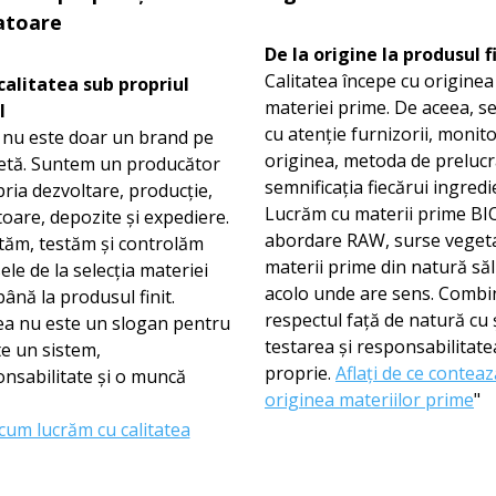
atoare
De la origine la produsul f
Calitatea începe cu originea
alitatea sub propriul
materiei prime. De aceea, s
l
cu atenție furnizorii, monit
nu este doar un brand pe
originea, metoda de prelucr
hetă. Suntem un producător
semnificația fiecărui ingredi
ria dezvoltare, producție,
Lucrăm cu materii prime BI
oare, depozite și expediere.
abordare RAW, surse vegeta
tăm, testăm și controlăm
materii prime din natură săl
le de la selecția materiei
acolo unde are sens. Comb
ână la produsul finit.
respectul față de natură cu ș
tea nu este un slogan pentru
testarea și responsabilitate
te un sistem,
proprie.
Aflați de ce conteaz
nsabilitate și o muncă
originea materiilor prime
"
cum lucrăm cu calitatea