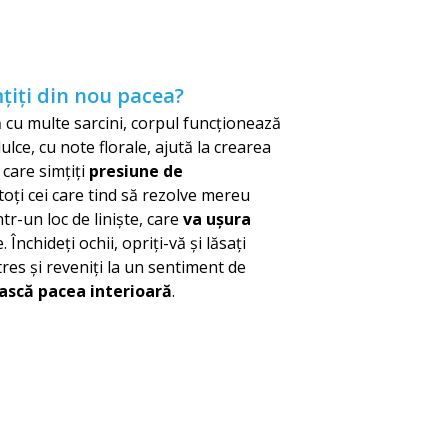
mțiți din nou pacea?
cu multe sarcini, corpul funcționează
lce, cu note florale, ajută la crearea
 care simțiți
presiune de
toți cei care tind să rezolve mereu
tr-un loc de liniște, care
va ușura
Închideți ochii, opriți-vă și lăsați
tres și reveniți la un sentiment de
ască pacea interioară
.