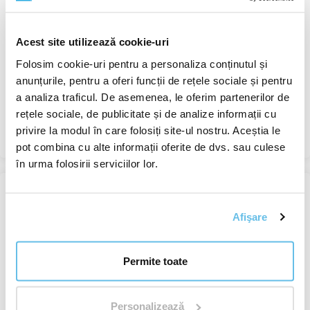
Clementină, BIO RAW ulei
esențial
Acest site utilizează cookie-uri
Uleiuri esențiale
monocomponente
Folosim cookie-uri pentru a personaliza conținutul și
anunțurile, pentru a oferi funcții de rețele sociale și pentru
În stoc
a analiza traficul. De asemenea, le oferim partenerilor de
de la 25,5 RON
rețele sociale, de publicitate și de analize informații cu
privire la modul în care folosiți site-ul nostru. Aceștia le
Vizualizare
pot combina cu alte informații oferite de dvs. sau culese
în urma folosirii serviciilor lor.
Coriandru, semințe RAW, CO₂
Afişare
ulei esențial
Uleiuri esențiale
Permite toate
monocomponente
În stoc
de la 50,4 RON
Personalizează