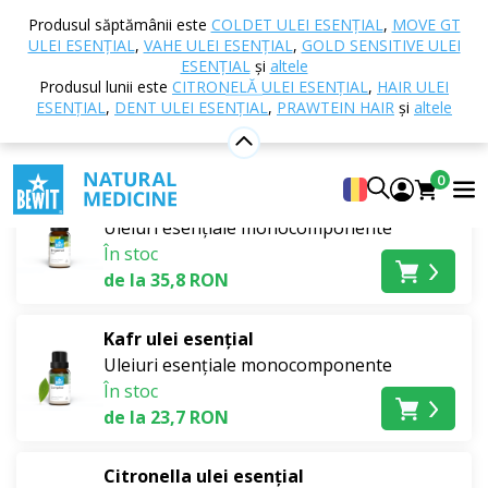
Acasă
E-shop
Aromaterapie
Uleiuri esențiale
Produsul săptămânii este
COLDET ULEI ESENȚIAL
,
MOVE GT
Uleiuri esențiale monocomponente
Proaspăt
ULEI ESENȚIAL
,
VAHE ULEI ESENȚIAL
,
GOLD SENSITIVE ULEI
ESENȚIAL
și
altele
Proaspăt
Produsul lunii este
CITRONELĂ ULEI ESENȚIAL
,
HAIR ULEI
ESENȚIAL
,
DENT ULEI ESENȚIAL
,
PRAWTEIN HAIR
și
altele
Cele mai bine vândute
0
Bergamotă RAW ulei esențial
Uleiuri esențiale monocomponente
În stoc
de la 35,8 RON
Kafr ulei esențial
Uleiuri esențiale monocomponente
În stoc
de la 23,7 RON
Citronella ulei esențial