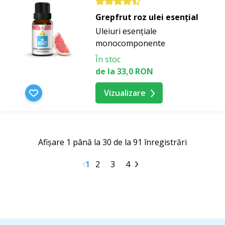
Grepfrut roz ulei esențial
Uleiuri esențiale
monocomponente
În stoc
de la 33,0 RON
Vizualizare
Afișare 1 până la 30 de la 91 înregistrări
1
2
3
4