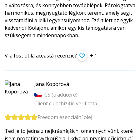
a változásra, és könnyebben továbblépek. Párologtatva
harmonikus, megnyugtató légkört teremt, amely segít
visszatalálni a lelki egyensúlyomhoz. Ezért lett az egyik
kedvenc illóolajom, amikor egy kis támogatásra van
szükségem a mindennapokban.
V-a fost utilă această recenzie?
+ 1
Jana Koporová
CS (
traducere
)
Client cu achiziție verificată
Freedom esenciální olej
Teď je to jedna z nejkrásnějších, omamných vůní, které
jsem prozatím vyzkoušela. I když po prvním přičichnutí