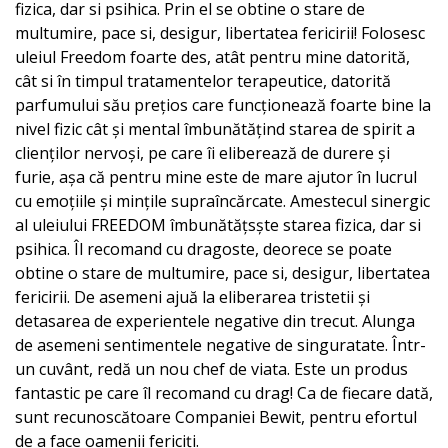
fizica, dar si psihica. Prin el se obtine o stare de
multumire, pace si, desigur, libertatea fericirii! Folosesc
uleiul Freedom foarte des, atât pentru mine datorită,
cât si în timpul tratamentelor terapeutice, datorită
parfumului său prețios care funcționează foarte bine la
nivel fizic cât și mental îmbunătățind starea de spirit a
clienților nervoși, pe care îi eliberează de durere și
furie, așa că pentru mine este de mare ajutor în lucrul
cu emoțiile și mințile supraîncărcate. Amestecul sinergic
al uleiului FREEDOM îmbunătățsște starea fizica, dar si
psihica. Îl recomand cu dragoste, deorece se poate
obtine o stare de multumire, pace si, desigur, libertatea
fericirii. De asemeni ajuă la eliberarea tristetii și
detasarea de experientele negative din trecut. Alunga
de asemeni sentimentele negative de singuratate. Într-
un cuvânt, redă un nou chef de viata. Este un produs
fantastic pe care îl recomand cu drag! Ca de fiecare dată,
sunt recunoscătoare Companiei Bewit, pentru efortul
de a face oamenii fericiți.