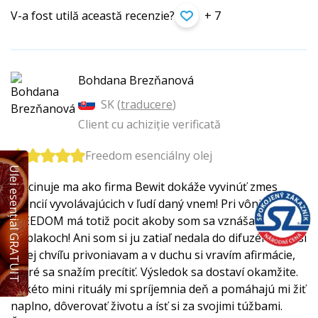
V-a fost utilă această recenzie?
+ 7
Bohdana Brezňanová
SK (
traducere
)
Client cu achiziție verificată
Freedom esenciálny olej
Ulei esențial GRATUIT
Fascinuje ma ako firma Bewit dokáže vyvinúť zmes
esencií vyvolávajúcich v ľudí daný vnem! Pri vôni
FREEDOM má totiž pocit akoby som sa vznášala
v oblakoch! Ani som si ju zatiaľ nedala do difuzéru, len si
k nej chvíľu privoniavam a v duchu si vravím afirmácie,
ktoré sa snažím precítiť. Výsledok sa dostaví okamžite.
Takéto mini rituály mi spríjemnia deň a pomáhajú mi žiť
naplno, dôverovať životu a ísť si za svojimi túžbami.