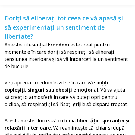
Doriți să eliberați tot ceea ce vă apasă și
să experimentați un sentiment de
libertate?
Amestecul esențial
Freedom
este creat pentru
momentele în care doriți să respirați, să eliberați
tensiunea interioară și să vă întoarceți la un sentiment
de bucurie.
Veți aprecia Freedom în zilele în care vă simțiți
copleșiți, singuri sau obosiți emoțional
. Vă va ajuta
să creați o atmosferă în care vă puteți opri pentru
o clipă, să respirați și să lăsați grijile să dispară treptat.
Acest amestec lucrează cu tema
libertății, speranței și
relaxării interioare
. Vă reamintește că, chiar și după