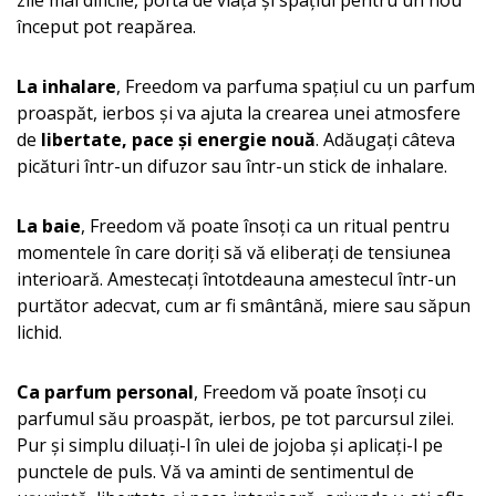
zile mai dificile, pofta de viață și spațiul pentru un nou
început pot reapărea.
La inhalare
, Freedom va parfuma spațiul cu un parfum
proaspăt, ierbos și va ajuta la crearea unei atmosfere
de
libertate, pace și energie nouă
. Adăugați câteva
picături într-un difuzor sau într-un stick de inhalare.
La baie
, Freedom vă poate însoți ca un ritual pentru
momentele în care doriți să vă eliberați de tensiunea
interioară. Amestecați întotdeauna amestecul într-un
purtător adecvat, cum ar fi smântână, miere sau săpun
lichid.
Ca parfum personal
, Freedom vă poate însoți cu
parfumul său proaspăt, ierbos, pe tot parcursul zilei.
Pur și simplu diluați-l în ulei de jojoba și aplicați-l pe
punctele de puls. Vă va aminti de sentimentul de