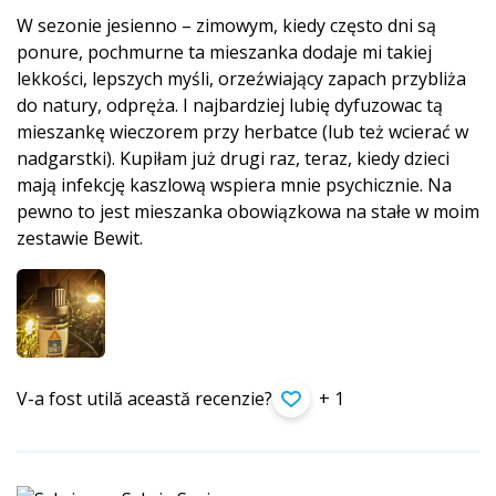
W sezonie jesienno – zimowym, kiedy często dni są
ponure, pochmurne ta mieszanka dodaje mi takiej
lekkości, lepszych myśli, orzeźwiający zapach przybliża
do natury, odpręża. I najbardziej lubię dyfuzowac tą
mieszankę wieczorem przy herbatce (lub też wcierać w
nadgarstki). Kupiłam już drugi raz, teraz, kiedy dzieci
mają infekcję kaszlową wspiera mnie psychicznie. Na
pewno to jest mieszanka obowiązkowa na stałe w moim
zestawie Bewit.
V-a fost utilă această recenzie?
+ 1