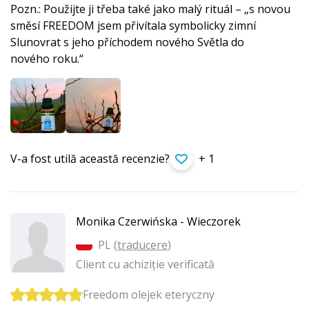
Pozn.: Použijte ji třeba také jako malý rituál – „s novou
směsí FREEDOM jsem přivítala symbolicky zimní
Slunovrat s jeho příchodem nového Světla do
nového roku.“
V-a fost utilă această recenzie?
+ 1
Monika Czerwińska - Wieczorek
PL (
traducere
)
Client cu achiziție verificată
Freedom olejek eteryczny