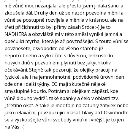
mě vůně moc nezaujala, ale přesto jsem ji dala šanci a
zkoušela dál. Druhý den už se názor pozvolna měnil a
vůně se postupně rozvíjela a měnila v krásnou, ale na
třetí přičichnutí to byl přímy zásah Srdce :-) Je to
NÁDHERA a obzvláště mi v této směsi vyniká jemná a
opéčující myrha, která je až povznášející. S touto vůní se
povznesete, osvobodíte od všeho starého již
nepotřebného a vykročíte s důvěrou, lehkostí do
nových dnů v pozvolném plynutí bez jakýchkoliv
očekávání. Stejně tak pozoruji, že olejíky pracují na
fyzické, ale i na jemnohmotné, podvědomé úrovni den
ode dne i další týdny. EO mají skutečně nějaké
smysluplné kouzlo. Potírám si olejíkem zápěstí, kde
vůně dlouho vydrží, také spánky a čelo v oblasti tzv.
„třetího oka“. A také je moc fajn na zatuhlý zátylek nebo
jako relaxační, povzbuzující masáž hlavy atd. Osvoboďte
se a vyzkoušejte vůni svobody vnitřní i vnější, je to jen
na Vás :-)