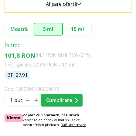
Afișare ofertă
Mostră
5 ml
15 ml
În stoc
101,8 RON
84,1 RON fără TVA (21%)
Preț specific: 203.5 RON / 10 ml
BP: 27.91
Cod: 1200000100050079
buc.
Cumpărare
Zaplať ve 3 platbách, bez úroků
Zaplať za objednávky nad 850 Kč ve 3
bezúročných platbách.
Další informace