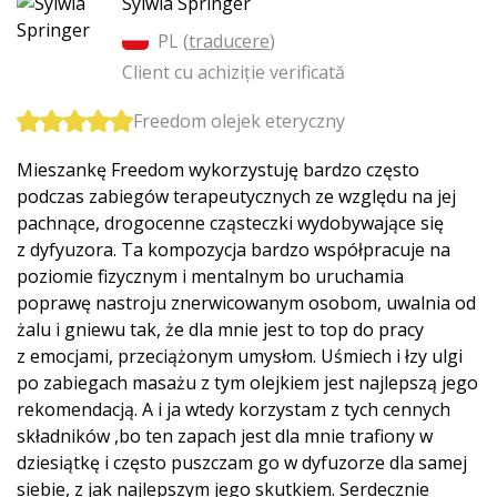
Sylwia Springer
PL (
traducere
)
Client cu achiziție verificată
Freedom olejek eteryczny
Mieszankę Freedom wykorzystuję bardzo często
podczas zabiegów terapeutycznych ze względu na jej
pachnące, drogocenne cząsteczki wydobywające się
z dyfyuzora. Ta kompozycja bardzo współpracuje na
poziomie fizycznym i mentalnym bo uruchamia
poprawę nastroju znerwicowanym osobom, uwalnia od
żalu i gniewu tak, że dla mnie jest to top do pracy
z emocjami, przeciążonym umysłom. Uśmiech i łzy ulgi
po zabiegach masażu z tym olejkiem jest najlepszą jego
rekomendacją. A i ja wtedy korzystam z tych cennych
składników ,bo ten zapach jest dla mnie trafiony w
dziesiątkę i często puszczam go w dyfuzorze dla samej
siebie, z jak najlepszym jego skutkiem. Serdecznie