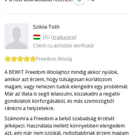
Szilvia Toth
HU (
traducere
)
Client cu achiziție verificată
Freedom illóolaj
A BEWIT Freedom illóolajhoz mindig akkor nyúlok,
amikor azt érzem, hogy túlságosan korlátozom
magam, vagy nehezen tudok elengedni egy problémát.
Már az illata is segít lelassulni, kiszakadni a negatív
gondolatok körforgásából, és más szemszögből
ránézni a helyzetekre.
Számomra a Freedom a belső szabadság érzését
jelképezi. Használata mellett könnyebben elengedem
azt, ami már nem szolgál, nyitottabbnak érzem magam