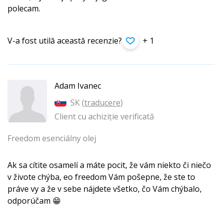
polecam.
V-a fost utilă această recenzie?
+ 1
Adam Ivanec
SK (
traducere
)
Client cu achiziție verificată
Freedom esenciálny olej
Ak sa cítite osamelí a máte pocit, že vám niekto či niečo
v živote chýba, eo freedom Vám pošepne, že ste to
práve vy a že v sebe nájdete všetko, čo Vám chýbalo,
odporúčam 😁