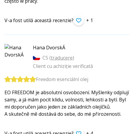
często w pracy.
V-a fost utilă această recenzie?
+ 1
Hana DvorskÁ
CS (
traducere
)
Client cu achiziție verificată
Freedom esenciální olej
EO FREEDOM je absolutní osvobození. Myšlenky odplují
samy, a já mám pocit klidu, volnosti, lehkosti a bytí. Byl
mi doporučen jako jeden ze základních olejíčků.
A skutečně mě dostává do sebe, do mé přirozenosti.
V-a fost utilă această recenzie?
+ 4