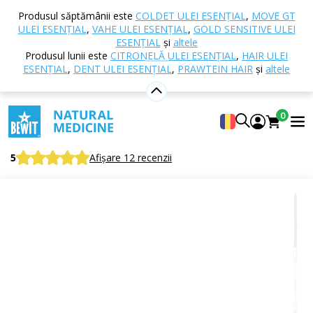
Acasă
E-shop
Aromaterapie
Uleiuri esențiale
Produsul săptămânii este
COLDET ULEI ESENȚIAL
,
MOVE GT
Amestecuri de uleiuri esențiale
Freedom ulei
ULEI ESENȚIAL
,
VAHE ULEI ESENȚIAL
,
GOLD SENSITIVE ULEI
esențial
ESENȚIAL
și
altele
Produsul lunii este
CITRONELĂ ULEI ESENȚIAL
,
HAIR ULEI
ESENȚIAL
,
DENT ULEI ESENȚIAL
,
PRAWTEIN HAIR
și
altele
Freedom ulei esențial
0
Amestec 100% pur și natural de uleiuri esențiale
CTEO®
5
Afișare 12 recenzii