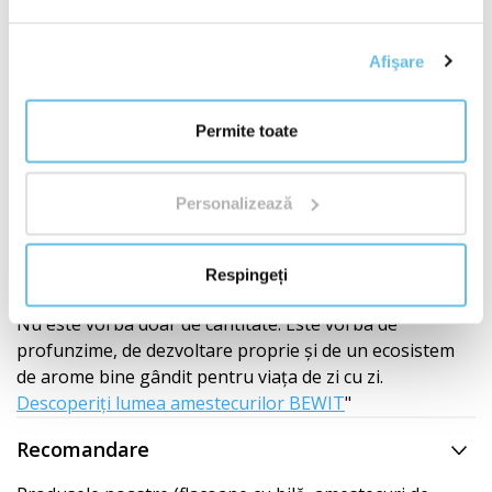
Afişare
Numărul unu mondial în amestecuri de uleiuri
esențiale
Permite toate
250 de amestecuri originale
Personalizează
BEWIT a creat 250 de amestecuri originale de uleiuri
esențiale – de la compoziții simple la amestecuri
complexe inspirate de aromaterapie, tradiție și
Respingeți
cunoștințe moderne.
Nu este vorba doar de cantitate. Este vorba de
profunzime, de dezvoltare proprie și de un ecosistem
de arome bine gândit pentru viața de zi cu zi.
Descoperiți lumea amestecurilor BEWIT
"
Recomandare