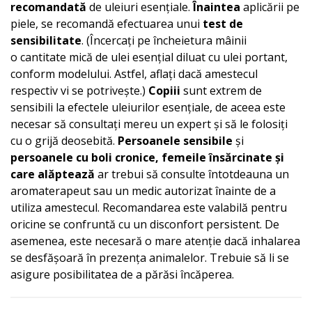
recomandată
de uleiuri esențiale.
Înaintea
aplicării pe
piele, se recomandă efectuarea unui
test de
sensibilitate
. (Încercați pe încheietura mâinii
o cantitate mică de ulei esențial diluat cu ulei portant,
conform modelului. Astfel, aflați dacă amestecul
respectiv vi se potrivește.)
Copiii
sunt extrem de
sensibili la efectele uleiurilor esențiale, de aceea este
necesar să consultați mereu un expert și să le folosiți
cu o grijă deosebită.
Persoanele sensibile
și
persoanele cu boli cronice, femeile însărcinate și
care alăptează
ar trebui să consulte întotdeauna un
aromaterapeut sau un medic autorizat înainte de a
utiliza amestecul. Recomandarea este valabilă pentru
oricine se confruntă cu un disconfort persistent. De
asemenea, este necesară o mare atenție dacă inhalarea
se desfășoară în prezența animalelor. Trebuie să li se
asigure posibilitatea de a părăsi încăperea.