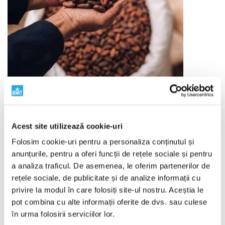
Ingrediente de calitate
Acest site utilizează cookie-uri
Folosim cookie-uri pentru a personaliza conținutul și
De la origine la produsul finit
Calitatea începe cu
anunțurile, pentru a oferi funcții de rețele sociale și pentru
originea materiei prime. De aceea, selectăm cu atenție
a analiza traficul. De asemenea, le oferim partenerilor de
furnizorii, monitorizăm originea, metoda de prelucrare
rețele sociale, de publicitate și de analize informații cu
și semnificația fiecărui ingredient. Lucrăm cu materii
privire la modul în care folosiți site-ul nostru. Aceștia le
prime BIO, abordare RAW, surse vegetale și materii
pot combina cu alte informații oferite de dvs. sau culese
prime din natură sălbatică acolo unde are sens.
în urma folosirii serviciilor lor.
Combinăm respectul față de natură cu știința, testarea