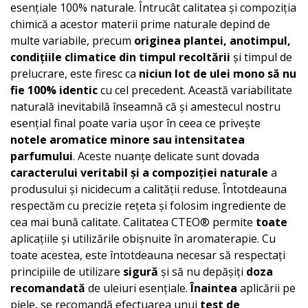
esențiale 100% naturale. Întrucât calitatea și compoziția
chimică a acestor materii prime naturale depind de
multe variabile, precum
originea plantei, anotimpul,
condițiile climatice din timpul recoltării
și timpul de
prelucrare, este firesc ca
niciun lot de ulei mono să nu
fie 100% identic
cu cel precedent. Această variabilitate
naturală inevitabilă înseamnă că și amestecul nostru
esențial final poate varia ușor în ceea ce privește
notele aromatice minore sau intensitatea
parfumului
. Aceste nuanțe delicate sunt dovada
caracterului veritabil și a compoziției naturale
a
produsului și nicidecum a calității reduse. Întotdeauna
respectăm cu precizie rețeta și folosim ingrediente de
cea mai bună calitate. Calitatea CTEO® permite
toate
aplicațiile și utilizările obișnuite în aromaterapie. Cu
toate acestea, este întotdeauna necesar să respectați
principiile de utilizare
sigură
și să nu depășiți
doza
recomandată
de uleiuri esențiale.
Înaintea
aplicării pe
piele, se recomandă efectuarea unui
test de