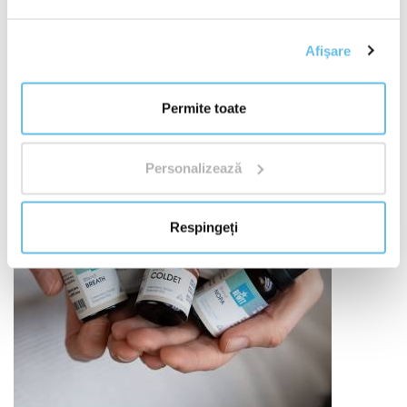
și responsabilitatea proprie.
Aflați de ce contează
originea materiilor prime
"
Afişare
Permite toate
Personalizează
Respingeți