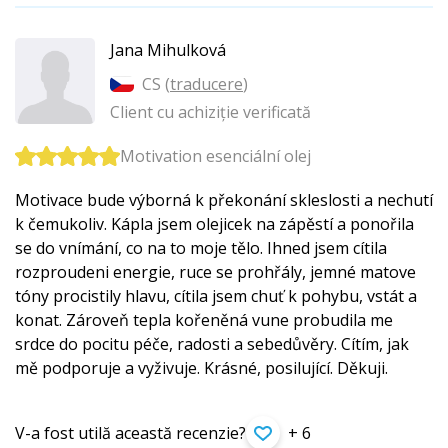
Jana Mihulková
CS (
traducere
)
Client cu achiziție verificată
Motivation esenciální olej
Motivace bude výborná k překonání skleslosti a nechutí
k čemukoliv. Kápla jsem olejicek na zápěstí a ponořila
se do vnímání, co na to moje tělo. Ihned jsem cítila
rozproudeni energie, ruce se prohřály, jemné matove
tóny procistily hlavu, cítila jsem chuť k pohybu, vstát a
konat. Zároveň tepla kořeněná vune probudila me
srdce do pocitu péče, radosti a sebedůvěry. Cítím, jak
mě podporuje a vyživuje. Krásné, posilující. Děkuji.
V-a fost utilă această recenzie?
+ 6