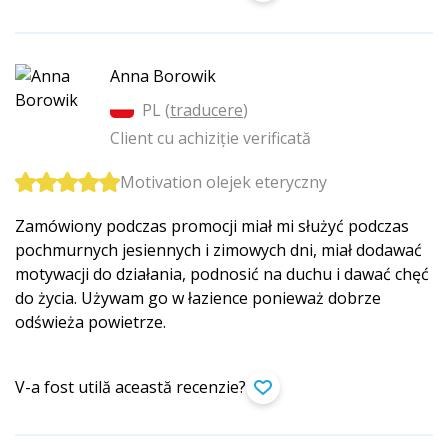
Anna Borowik
PL (
traducere
)
Client cu achiziție verificată
Motivation olejek eteryczny
Zamówiony podczas promocji miał mi służyć podczas
pochmurnych jesiennych i zimowych dni, miał dodawać
motywacji do działania, podnosić na duchu i dawać chęć
do życia. Używam go w łazience ponieważ dobrze
odświeża powietrze.
V-a fost utilă această recenzie?