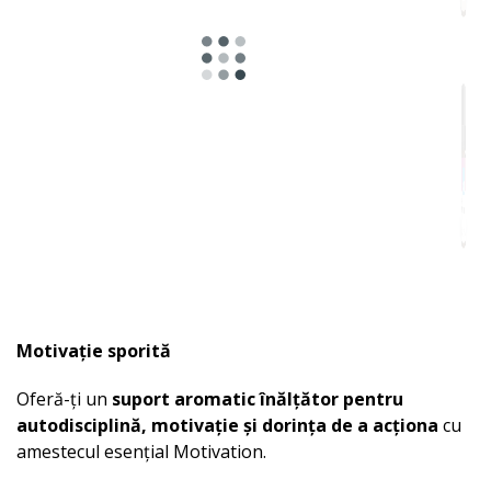
Potrivit
pentru
Motivație sporită
Oferă-ți un
suport aromatic înălțător pentru
autodisciplină, motivație și dorința de a acționa
cu
amestecul esențial Motivation.