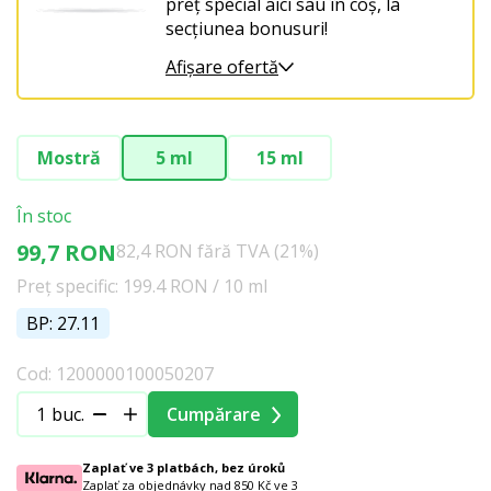
preț special aici sau în coș, la
secțiunea bonusuri!
Afișare ofertă
Mostră
5 ml
15 ml
În stoc
99,7 RON
82,4 RON fără TVA (21%)
Preț specific: 199.4 RON / 10 ml
BP: 27.11
Cod: 1200000100050207
buc.
Cumpărare
Zaplať ve 3 platbách, bez úroků
Zaplať za objednávky nad 850 Kč ve 3