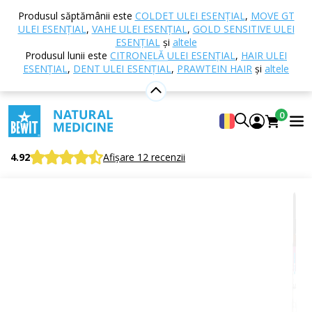
Acasă
E-shop
Aromaterapie
Uleiuri esențiale
Produsul săptămânii este
COLDET ULEI ESENȚIAL
,
MOVE GT
Amestecuri de uleiuri esențiale
Motivation ulei
ULEI ESENȚIAL
,
VAHE ULEI ESENȚIAL
,
GOLD SENSITIVE ULEI
esențial
ESENȚIAL
și
altele
Produsul lunii este
CITRONELĂ ULEI ESENȚIAL
,
HAIR ULEI
ESENȚIAL
,
DENT ULEI ESENȚIAL
,
PRAWTEIN HAIR
și
altele
Motivation ulei esențial
0
Amestec 100% pur și natural de uleiuri esențiale
CTEO®
4.92
Afișare 12 recenzii