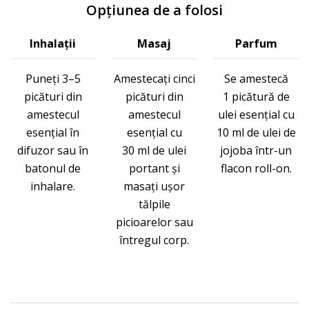
Opțiunea de a folosi
Inhalații
Masaj
Parfum
Puneți 3–5
Amestecaţi cinci
Se amestecă
picături din
picături din
1 picătură de
amestecul
amestecul
ulei esențial cu
esențial în
esențial cu
10 ml de ulei de
difuzor sau în
30 ml de ulei
jojoba într-un
batonul de
portant și
flacon roll-on.
inhalare.
masați uşor
tălpile
picioarelor sau
întregul corp.