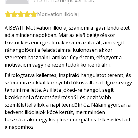
Client cu achiziție verificată
Motivation illóolaj
A BEWIT Motivation illóolaj számomra igazi lendületet
ad a mindennapokban. Már az első belégzéskor
frissnek és energizálónak érzem az illatát, ami segít
ráhangolódni a feladataimra. Különösen akkor
szeretem használni, amikor úgy érzem, elfogyott a
motivációm vagy nehezen tudok koncentrálni.
Párologtatva kellemes, inspiráló hangulatot teremt, és
számomra sokkal könnyebb fókuszáltan dolgozni vagy
tanulni mellette. Az illata jókedvre hangol, segít
kizökkenni a fáradtságérzésből, és pozitívabb
szemlélettel állok a napi teendőkhöz. Nálam gyorsan a
kedvenc illóolajok közé került, mert minden
használatakor egy kis plusz energiát és lelkesedést ad
a napomhoz.