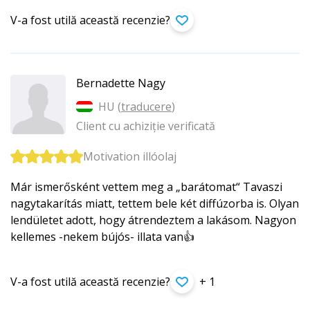
V-a fost utilă această recenzie?
Bernadette Nagy
HU (
traducere
)
Client cu achiziție verificată
Motivation illóolaj
Már ismerősként vettem meg a „barátomat“ Tavaszi
nagytakarítás miatt, tettem bele két diffúzorba is. Olyan
lendületet adott, hogy átrendeztem a lakásom. Nagyon
kellemes -nekem bújós- illata van👍
V-a fost utilă această recenzie?
+ 1