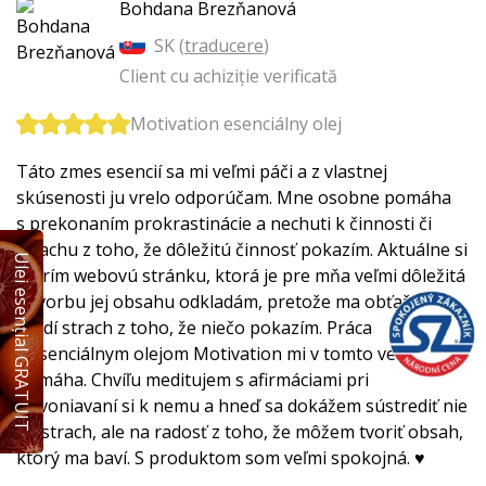
Bohdana Brezňanová
SK (
traducere
)
Client cu achiziție verificată
Motivation esenciálny olej
Táto zmes esencií sa mi veľmi páči a z vlastnej
skúsenosti ju vrelo odporúčam. Mne osobne pomáha
s prekonaním prokrastinácie a nechuti k činnosti či
strachu z toho, že dôležitú činnosť pokazím. Aktuálne si
Ulei esențial GRATUIT
tvorím webovú stránku, ktorá je pre mňa veľmi dôležitá
a tvorbu jej obsahu odkladám, pretože ma obťažuje a
brzdí strach z toho, že niečo pokazím. Práca
s esenciálnym olejom Motivation mi v tomto veľmi
pomáha. Chvíľu meditujem s afirmáciami pri
privoniavaní si k nemu a hneď sa dokážem sústrediť nie
na strach, ale na radosť z toho, že môžem tvoriť obsah,
ktorý ma baví. S produktom som veľmi spokojná. ♥