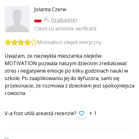
Jolanta Czerw
PL (
traducere
)
Client cu achiziție verificată
Motivation olejek eteryczny
Uważam, że niezwykła mieszanka olejków
MOTIVATION pozwala naszym dzieciom zredukować
stres i negatywne emocje po kilku godzinach nauki w
szkole. Po zaaplikowaniu jej do dyfuzora, sami się
przekonacie, że rozmowa z dzieckiem jest spokojniejsza
i owocna.
V-a fost utilă această recenzie?
+ 1