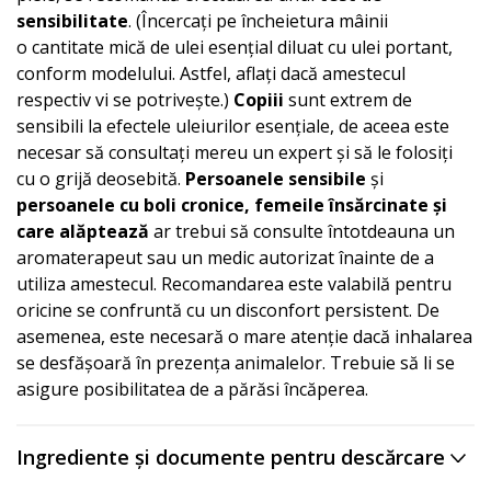
sensibilitate
. (Încercați pe încheietura mâinii
o cantitate mică de ulei esențial diluat cu ulei portant,
conform modelului. Astfel, aflați dacă amestecul
respectiv vi se potrivește.)
Copiii
sunt extrem de
sensibili la efectele uleiurilor esențiale, de aceea este
necesar să consultați mereu un expert și să le folosiți
cu o grijă deosebită.
Persoanele sensibile
și
persoanele cu boli cronice, femeile însărcinate și
care alăptează
ar trebui să consulte întotdeauna un
aromaterapeut sau un medic autorizat înainte de a
utiliza amestecul. Recomandarea este valabilă pentru
oricine se confruntă cu un disconfort persistent. De
asemenea, este necesară o mare atenție dacă inhalarea
se desfășoară în prezența animalelor. Trebuie să li se
asigure posibilitatea de a părăsi încăperea.
Ingrediente și documente pentru descărcare