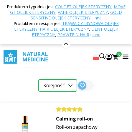
Wyszukiwanie frazy: roll-on
Produktem tygodnia jest
COLDET OLEJEK ETERYCZNY
,
MOVE
GT OLEJEK ETERYCZNY
,
VAHE OLEJEK ETERYCZNY
,
GOLD
SENSITIVE OLEJEK ETERYCZNY
i
inne
Produktem miesiąca jest
TRAWA CYTRYNOWA OLEJEK
ETERYCZNY
,
HAIR OLEJEK ETERYCZNY
,
DENT OLEJEK
ETERYCZNY
,
PRAWTEIN HAIR
i
inne
Kategoria
0
Roll-on
Roll-on zapach
Roll-on zapachowy
Roll-on wellness
Roll-on na nastrój
Rytuały, medytacja i samorozwój
Do −70%
Kolejność
Stabilność emocjonalna
Zapachy dla emocjonalnej równowagi
Olejki eteryczne
Calming roll-on
Roll-on zapachowy