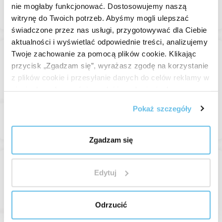
nie mogłaby funkcjonować. Dostosowujemy naszą
Przeglądaj
witrynę do Twoich potrzeb. Abyśmy mogli ulepszać
świadczone przez nas usługi, przygotowywać dla Ciebie
aktualności i wyświetlać odpowiednie treści, analizujemy
Twoje zachowanie za pomocą plików cookie. Klikając
Dry C roll-on
przycisk „Zgadzam się”, wyrażasz zgodę na korzystanie
Roll-on zapachowy
z plików cookie i przesyłanie danych do celów reklamy w
W magazynie
sieciach społecznościowych i innych sieciach
48,30 zł
reklamowych.
Pokaż szczegóły
Przeglądaj
Zgadzam się
Wet C roll-on
Edytuj
Roll-on zapachowy
W magazynie
Odrzucić
62,29 zł