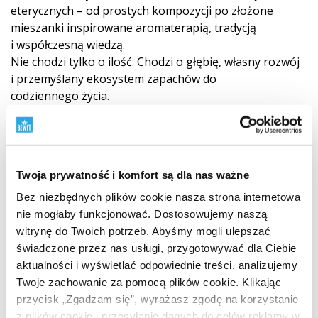
eterycznych – od prostych kompozycji po złożone
mieszanki inspirowane aromaterapią, tradycją
i współczesną wiedzą.
Nie chodzi tylko o ilość. Chodzi o głębię, własny rozwój
i przemyślany ekosystem zapachów do
codziennego życia.
Odkryj świat mieszanek BEWIT
"
Twoja prywatność i komfort są dla nas ważne
Bez niezbędnych plików cookie nasza strona internetowa
nie mogłaby funkcjonować. Dostosowujemy naszą
witrynę do Twoich potrzeb. Abyśmy mogli ulepszać
świadczone przez nas usługi, przygotowywać dla Ciebie
aktualności i wyświetlać odpowiednie treści, analizujemy
Twoje zachowanie za pomocą plików cookie. Klikając
przycisk „Zgadzam się”, wyrażasz zgodę na korzystanie
z plików cookie i przesyłanie danych do celów reklamy w