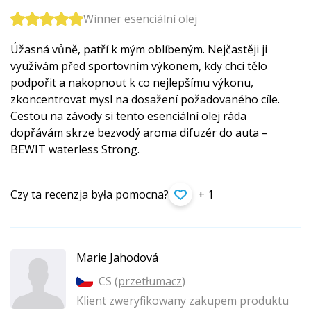
Winner esenciální olej
Úžasná vůně, patří k mým oblíbeným. Nejčastěji ji
využívám před sportovním výkonem, kdy chci tělo
podpořit a nakopnout k co nejlepšímu výkonu,
zkoncentrovat mysl na dosažení požadovaného cíle.
Cestou na závody si tento esenciální olej ráda
dopřávám skrze bezvodý aroma difuzér do auta –
BEWIT waterless Strong.
Czy ta recenzja była pomocna?
+ 1
Marie Jahodová
CS (
przetłumacz
)
Klient zweryfikowany zakupem produktu