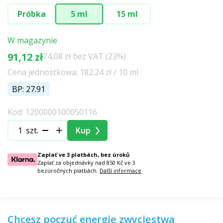
Próbka
5 ml
15 ml
W magazynie
91,12 zł
74,08 zł bez VAT (23%)
Cena jednostkowa: 182.24 zł / 10 ml
BP: 27.91
Kod: 1200000100050116
szt.
Kup
Zaplať ve 3 platbách, bez úroků
Zaplať za objednávky nad 850 Kč ve 3
bezúročných platbách.
Další informace
Chcesz poczuć energię zwycięstwa