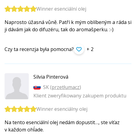
Winner esenciální olej
Naprosto úžasná vůně. Patří k mým oblíbeným a ráda si
ji dávám jak do difuzéru, tak do aromašperku. :-)
Czy ta recenzja była pomocna?
+ 2
Silvia Pinterová
SK (
przetłumacz
)
Klient zweryfikowany zakupem produktu
Winner esenciálny olej
Na tento esenciální olej nedám dopustit…, ste víťaz
v každom ohĺade.