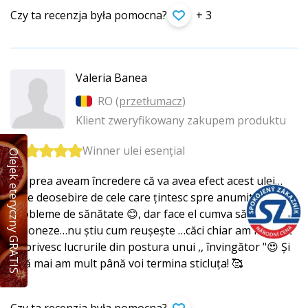
Czy ta recenzja była pomocna?
+ 3
Valeria Banea
RO (
przetłumacz
)
Klient zweryfikowany zakupem produktu
Winner ulei esențial
Olejek eteryczny GRATIS
Nu prea aveam încredere că va avea efect acest ulei…
spre deosebire de cele care țintesc spre anumite
probleme de sănătate 😊, dar face el cumva să
acționeze…nu știu cum reușește …căci chiar am început
să privesc lucrurile din postura unui ,, învingător "😍 Și
încă mai am mult până voi termina sticluța! 🥰