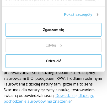
sieciach społecznościowych i innych sieciach
reklamowych.
Pokaż szczegóły
Zgadzam się
Wysokiej jakości surowce
Edytuj
Od pochodzenia do gotowego produktu
Jakość
zaczyna się od pochodzenia surowca. Dlatego starannie
Odrzucić
wybieramy dostawców, śledzimy pochodzenie, sposób
przetwarzania i sens każdego składnika. Pracujemy
z surowcami BIO, podejściem RAW, źródłami roślinnymi
i surowcami z dzikiej natury tam, gdzie ma to sens.
Szacunek dla natury łączymy z nauką, testowaniem
i własną odpowiedzialnością.
Dowiedz się, dlaczego
pochodzenie surowców ma znaczenie
"