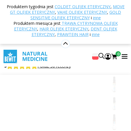
Strona główna
E-shop
Aromaterapia
Olejki
Produktem tygodnia jest
COLDET OLEJEK ETERYCZNY
,
MOVE
eteryczne
Mieszanki olejków eterycznych
GT OLEJEK ETERYCZNY
,
VAHE OLEJEK ETERYCZNY
,
GOLD
Winner olejek eteryczny
SENSITIVE OLEJEK ETERYCZNY
i
inne
Produktem miesiąca jest
TRAWA CYTRYNOWA OLEJEK
ETERYCZNY
,
HAIR OLEJEK ETERYCZNY
,
DENT OLEJEK
ETERYCZNY
,
PRAWTEIN HAIR
i
inne
Winner olejek eteryczny
100% czysta i naturalna mieszanka olejków eterycznych
0
CTEO®
5
Pokaż 30 recenzji
Odpowiednie
do