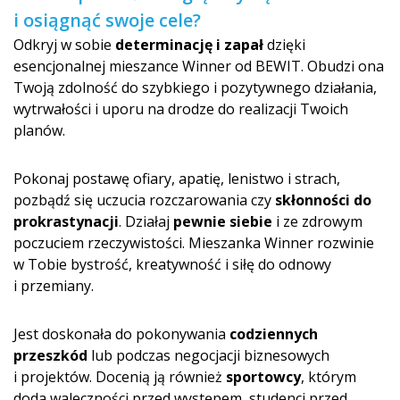
i osiągnąć swoje cele?
Odkryj w sobie
determinację i zapał
dzięki
esencjonalnej mieszance Winner od BEWIT. Obudzi ona
Twoją zdolność do szybkiego i pozytywnego działania,
wytrwałości i uporu na drodze do realizacji Twoich
planów.
Pokonaj postawę ofiary, apatię, lenistwo i strach,
pozbądź się uczucia rozczarowania czy
skłonności do
prokrastynacji
. Działaj
pewnie siebie
i ze zdrowym
poczuciem rzeczywistości. Mieszanka Winner rozwinie
w Tobie bystrość, kreatywność i siłę do odnowy
i przemiany.
Jest doskonała do pokonywania
codziennych
przeszkód
lub podczas negocjacji biznesowych
i projektów. Docenią ją również
sportowcy
, którym
doda waleczności przed występem, studenci przed