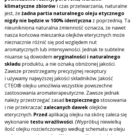
klimatyczne zbiorów
i czas przetwarzania, naturalne
jest, że
żadna partia naturalnego oleju etycznego
nigdy nie będzie w 100% identyczna
z poprzednią. Ta
nieunikniona naturalna zmienność oznacza, że nawet
nasza końcowa mieszanka olejków eterycznych może
nieznacznie różnić się pod względem nut
aromatycznych lub intensywności. Jednak te subtelne
niuanse są dowodem
oryginalności i naturalnego
składu
produktu, a nie oznaką obniżonej jakości.
Zawsze przestrzegamy precyzyjnej receptury
i używamy najwyższej jakości składników. Jakość
CTEO® olejku umożliwia wszystkie powszechne
zastosowania aromaterapeutyczne. Zawsze jednak
należy przestrzegać zasad
bezpiecznego
stosowania
i nie przekraczać
zalecanych dawek
olejków
eterycznych.
Przed
aplikacją olejku na skórę zaleca się
wykonanie
testu wrażliwości
. (Wypróbuj niewielką
ilość olejku rozcieńczonego według schematu w oleju