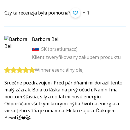
Czy ta recenzja była pomocna?
+ 1
Barbora Bell
SK (
przetłumacz
)
Klient zweryfikowany zakupem produktu
Winner esenciálny olej
Srdečne pozdravujem. Pred pár dňami mi dorazil tento
malý zázrak. Bola to láska na prvý očuch. Naplnil ma
pocitom šťastia, sily a dodal mi novú energiu.
Odporúčam všetkým ktorým chýba životná energia a
viera. Jeho vôňa je omamná. Elektrizujúca. Ďakujem
Bewit🙌❤️🥰