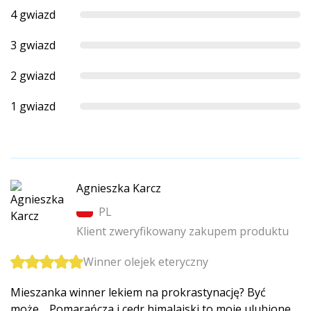
4 gwiazd
3 gwiazd
2 gwiazd
1 gwiazd
Agnieszka Karcz
PL
Klient zweryfikowany zakupem produktu
Winner olejek eteryczny
Mieszanka winner lekiem na prokrastynację? Być
może… Pomarańcza i cedr himalajski to moje ulubione