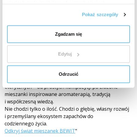
sieciach społecznościowych i innych sieciach
reklamowych.
Pokaż szczegóły
Zgadzam się
Światowy lider w mieszankach olejków
Edytuj
eterycznych
250 autorskich mieszanek
Odrzucić
BEWIT stworzył 250 autorskich mieszanek olejków
eterycznych – od prostych kompozycji po złożone
mieszanki inspirowane aromaterapią, tradycją
i współczesną wiedzą.
Nie chodzi tylko o ilość. Chodzi o głębię, własny rozwój
i przemyślany ekosystem zapachów do
codziennego życia.
Odkryj świat mieszanek BEWIT
"