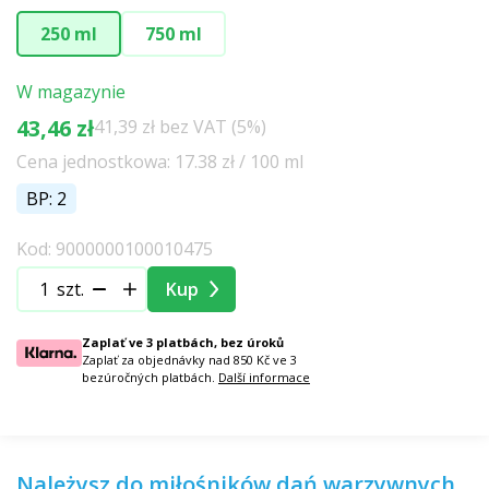
250 ml
750 ml
W magazynie
43,46 zł
41,39 zł bez VAT (5%)
Cena jednostkowa: 17.38 zł / 100 ml
BP: 2
Kod: 9000000100010475
szt.
Kup
Zaplať ve 3 platbách, bez úroků
Zaplať za objednávky nad 850 Kč ve 3
bezúročných platbách.
Další informace
Należysz do miłośników dań warzywnych