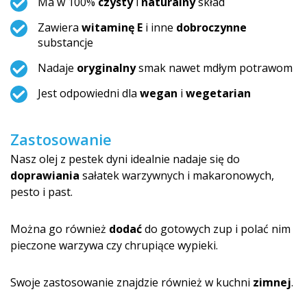
Ma w 100%
czysty
i
naturalny
skład
Zawiera
witaminę E
i inne
dobroczynne
substancje
Nadaje
oryginalny
smak nawet mdłym potrawom
Jest odpowiedni dla
wegan
i
wegetarian
Zastosowanie
Nasz olej z pestek dyni idealnie nadaje się do
doprawiania
sałatek warzywnych i makaronowych,
pesto i past.
Można go również
dodać
do gotowych zup i polać nim
pieczone warzywa czy chrupiące wypieki.
Swoje zastosowanie znajdzie również w kuchni
zimnej
.