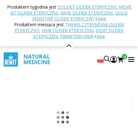
Strona główna
E-shop
Odżywianie i suplementy
Produktem tygodnia jest
COLDET OLEJEK ETERYCZNY
,
MOVE
diety
Oleje roślinne
Olej z pestek dyni
GT OLEJEK ETERYCZNY
,
VAHE OLEJEK ETERYCZNY
,
GOLD
SENSITIVE OLEJEK ETERYCZNY
i
inne
Produktem miesiąca jest
TRAWA CYTRYNOWA OLEJEK
ETERYCZNY
,
HAIR OLEJEK ETERYCZNY
,
DENT OLEJEK
Olej z pestek dyni
ETERYCZNY
,
PRAWTEIN HAIR
i
inne
W 100% czysty i naturalny olej roślinny
5
Pokaż 1 recenzji
0