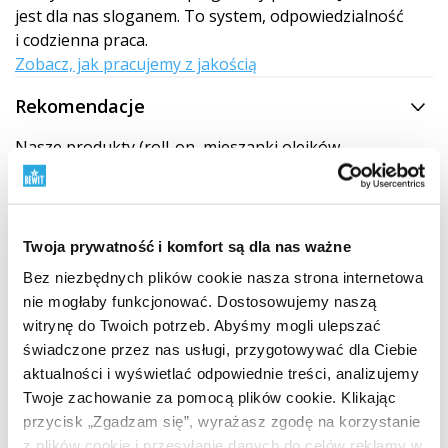
jest dla nas sloganem. To system, odpowiedzialność
i codzienna praca.
Zobacz, jak pracujemy z jakością
Rekomendacje
Nasze produkty (roll-on, mieszanki olejków
eterycznych, naturalne olejki eteryczne) składają się
wyłącznie w 100% z naturalnych olejków eterycznych.
Ponieważ jakość i skład chemiczny tych naturalnych
surowców zależy od wielu zmiennych, takich jak
Twoja prywatność i komfort są dla nas ważne
pochodzenie rośliny, pora roku, warunki
Bez niezbędnych plików cookie nasza strona internetowa
klimatyczne zbiorów
i czas przetwarzania, naturalne
nie mogłaby funkcjonować. Dostosowujemy naszą
jest, że
żadna partia naturalnego oleju etycznego
witrynę do Twoich potrzeb. Abyśmy mogli ulepszać
nigdy nie będzie w 100% identyczna
z poprzednią. Ta
świadczone przez nas usługi, przygotowywać dla Ciebie
nieunikniona naturalna zmienność oznacza, że nawet
aktualności i wyświetlać odpowiednie treści, analizujemy
nasza końcowa mieszanka olejków eterycznych może
Twoje zachowanie za pomocą plików cookie. Klikając
nieznacznie różnić się pod względem nut
przycisk „Zgadzam się”, wyrażasz zgodę na korzystanie
aromatycznych lub intensywności. Jednak te subtelne
z plików cookie i przesyłanie danych do celów reklamy w