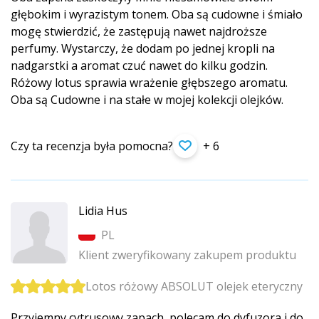
głębokim i wyrazistym tonem. Oba są cudowne i śmiało
mogę stwierdzić, że zastępują nawet najdroższe
perfumy. Wystarczy, że dodam po jednej kropli na
nadgarstki a aromat czuć nawet do kilku godzin.
Różowy lotus sprawia wrażenie głębszego aromatu.
Oba są Cudowne i na stałe w mojej kolekcji olejków.
Czy ta recenzja była pomocna?
+ 6
Lidia Hus
PL
Klient zweryfikowany zakupem produktu
Lotos różowy ABSOLUT olejek eteryczny
Przyjemny cytrusowy zapach, polecam do dyfuzora i do