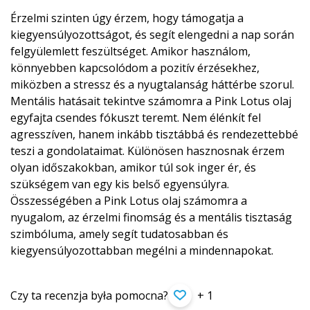
Érzelmi szinten úgy érzem, hogy támogatja a
kiegyensúlyozot­tságot, és segít elengedni a nap során
felgyülemlett feszültséget. Amikor használom,
könnyebben kapcsolódom a pozitív érzésekhez,
miközben a stressz és a nyugtalanság háttérbe szorul.
Mentális hatásait tekintve számomra a Pink Lotus olaj
egyfajta csendes fókuszt teremt. Nem élénkít fel
agresszíven, hanem inkább tisztábbá és rendezettebbé
teszi a gondolataimat. Különösen hasznosnak érzem
olyan időszakokban, amikor túl sok inger ér, és
szükségem van egy kis belső egyensúlyra.
Összességében a Pink Lotus olaj számomra a
nyugalom, az érzelmi finomság és a mentális tisztaság
szimbóluma, amely segít tudatosabban és
kiegyensúlyozot­tabban megélni a mindennapokat.
Czy ta recenzja była pomocna?
+ 1