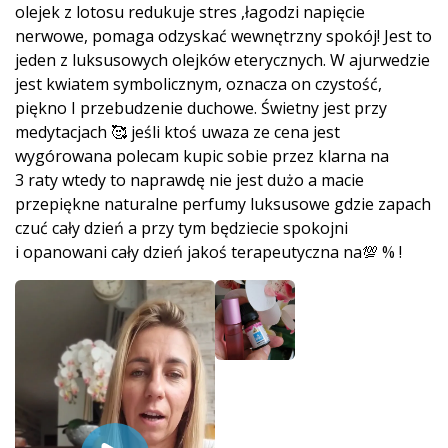
olejek z lotosu redukuje stres ,łagodzi napięcie
nerwowe, pomaga odzyskać wewnętrzny spokój! Jest to
jeden z luksusowych olejków eterycznych. W ajurwedzie
jest kwiatem symbolicznym, oznacza on czystość,
piękno I przebudzenie duchowe. Świetny jest przy
medytacjach 🥰 jeśli ktoś uwaza ze cena jest
wygórowana polecam kupic sobie przez klarna na
3 raty wtedy to naprawdę nie jest dużo a macie
przepiękne naturalne perfumy luksusowe gdzie zapach
czuć cały dzień a przy tym będziecie spokojni
i opanowani cały dzień jakoś terapeutyczna na💯 % !