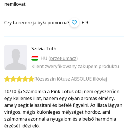
nemilovat.
Czy ta recenzja była pomocna?
+ 9
Szilvia Toth
HU (
przetłumacz
)
Klient zweryfikowany zakupem produktu
Rózsaszín lótusz ABSOLUE illóolaj
10/10 👍 Számomra a Pink Lotus olaj nem egyszerűen
egy kellemes illat, hanem egy olyan aromás élmény,
amely segít lelassítani és befelé figyelni. Az illata lágyan
virágos, mégis különleges mélységet hordoz, ami
számomra azonnal a nyugalom és a belső harmónia
érzését idézi elő.