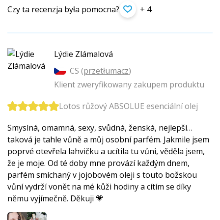
Czy ta recenzja była pomocna?
+ 4
Lýdie Zlámalová
CS (
przetłumacz
)
Klient zweryfikowany zakupem produktu
Lotos růžový ABSOLUE esenciální olej
Smyslná, omamná, sexy, svůdná, ženská, nejlepší…
taková je tahle vůně a můj osobní parfém. Jakmile jsem
poprvé otevřela lahvičku a ucítila tu vůni, věděla jsem,
že je moje. Od té doby mne provází každým dnem,
parfém smíchaný v jojobovém oleji s touto božskou
vůní vydrží vonět na mé kůži hodiny a cítím se díky
němu vyjímečně. Děkuji 💗