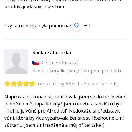
produkcji własnych perfum
Czy ta recenzja była pomocna?
+ 1
Radka Zábranská
CS (
przetłumacz
)
Klient zweryfikowany zakupem produktu
Lotos růžový ABSOLUE esenciální olej
Naprostá dokonalost, zamilovala jsem se do téhle vůně.
Jediné co mě napadlo když jsem otevřela lahvičku bylo:
„Tohle je vůně pro Afroditu!“ Nedokážu si představit
vůni, která by více vyzařovala ženskost. Rozhodně u ní
zůstanu. Jsem z ní nadšená a můj přítel také :)