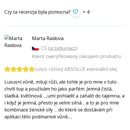
Czy ta recenzja była pomocna?
+ 4
Marta Raidova
CS (
przetłumacz
)
Klient zweryfikowany zakupem produktu
Lotos růžový ABSOLUE esenciální olej
Luxusní vůně, miluji růži, ale tohle je pro mne v tuto
chvíli top a používám ho jako parfém. Jemná čistá,
sladká, květinová …,umí pohladit a zahalit do tajemna, a
i když je jemná, přesto je velmi silná… a to je pro mne
kombinace ženské síly … do které se dostávám při
aplikaci této podmanivé vůně.....