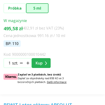
Próbka
5 ml
W magazynie
495,58 zł
402,91 zł bez VAT (23%)
Cena jednostkowa: 991.16 zł / 10 ml
BP: 110
Kod: 9000000100010442
szt.
Kup
Zaplať ve 3 platbách, bez úroků
Zaplať za objednávky nad 850 Kč ve 3
bezúročných platbách.
Další informace
BEWIT Lotos różowy ABSOLUT