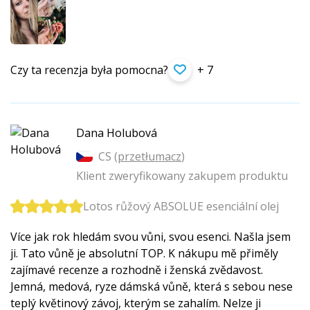
Czy ta recenzja była pomocna?
+ 7
Dana Holubová
CS (
przetłumacz
)
Klient zweryfikowany zakupem produktu
Lotos růžový ABSOLUE esenciální olej
Více jak rok hledám svou vůni, svou esenci. Našla jsem
ji. Tato vůně je absolutní TOP. K nákupu mě přiměly
zajímavé recenze a rozhodně i ženská zvědavost.
Jemná, medová, ryze dámská vůně, která s sebou nese
teplý květinový závoj, kterým se zahalím. Nelze ji