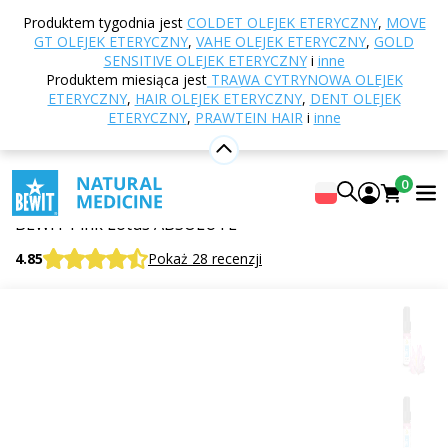
Strona główna
E-shop
Aromaterapia
Olejki
Produktem tygodnia jest
COLDET OLEJEK ETERYCZNY
,
MOVE
eteryczne
Jednogatunkowe olejki eteryczne
GT OLEJEK ETERYCZNY
,
VAHE OLEJEK ETERYCZNY
,
GOLD
Lotos różowy ABSOLUT olejek eteryczny
SENSITIVE OLEJEK ETERYCZNY
i
inne
Produktem miesiąca jest
TRAWA CYTRYNOWA OLEJEK
ETERYCZNY
,
HAIR OLEJEK ETERYCZNY
,
DENT OLEJEK
ETERYCZNY
,
PRAWTEIN HAIR
i
inne
Lotos różowy ABSOLUT olejek
eteryczny
0
W 100% czysty i naturalny olejek eteryczny
BEWIT Pink Lotus ABSOLUTE
4.85
Pokaż 28 recenzji
Cytrusowe
Kwiatowe
Świeży