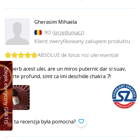
Gherasim Mihaela
RO (
przetłumacz
)
Klient zweryfikowany zakupem produktu
ABSOLUE de lotus roz ulei esențial
Superb acest ulei, are un miros puternic dar si suav,
Olejek eteryczny GRATIS
foarte profund, simt ca imi deschide chakra 7!
Czy ta recenzja była pomocna?