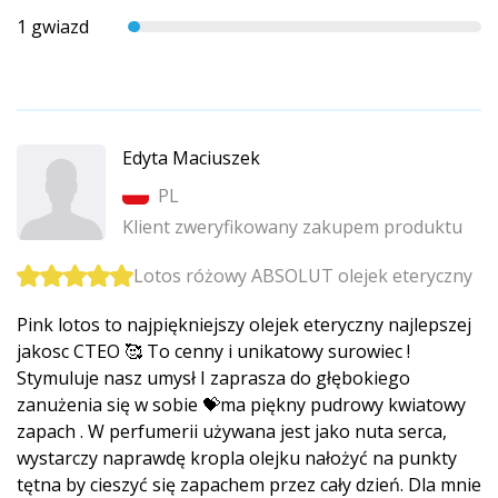
1 gwiazd
Edyta Maciuszek
PL
Klient zweryfikowany zakupem produktu
Lotos różowy ABSOLUT olejek eteryczny
Pink lotos to najpiękniejszy olejek eteryczny najlepszej
jakosc CTEO 🥰 To cenny i unikatowy surowiec !
Stymuluje nasz umysł I zaprasza do głębokiego
zanużenia się w sobie 💝ma piękny pudrowy kwiatowy
zapach . W perfumerii używana jest jako nuta serca,
wystarczy naprawdę kropla olejku nałożyć na punkty
tętna by cieszyć się zapachem przez cały dzień. Dla mnie