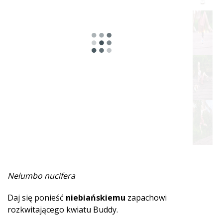
Pikantna
Ziołowy
Żywiczne
Miętowe
Owocowa
Drzewne
Słodka
Piżmowe
Nelumbo nucifera
Ziemista
Daj się ponieść
niebiańskiemu
zapachowi
Afrodyzjakalne
rozkwitającego kwiatu Buddy.