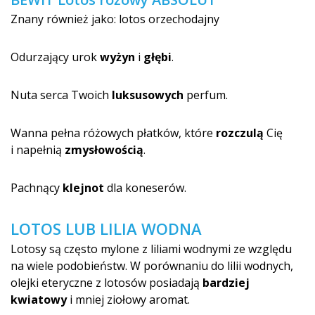
Znany również jako: lotos orzechodajny
Odurzający urok
wyżyn
i
głębi
.
Nuta serca Twoich
luksusowych
perfum.
Wanna pełna różowych płatków, które
rozczulą
Cię
i napełnią
zmysłowością
.
Pachnący
klejnot
dla koneserów.
LOTOS LUB LILIA WODNA
Lotosy są często mylone z liliami wodnymi ze względu
na wiele podobieństw. W porównaniu do lilii wodnych,
olejki eteryczne z lotosów posiadają
bardziej
kwiatowy
i mniej ziołowy aromat.