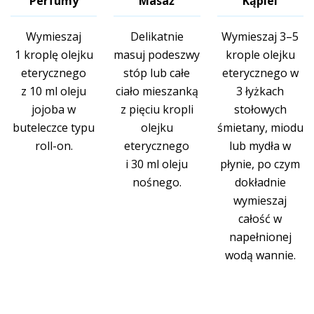
Perfumy
Masaż
Kąpiel
Wymieszaj
Delikatnie
Wymieszaj 3–5
1 kroplę olejku
masuj podeszwy
krople olejku
eterycznego
stóp lub całe
eterycznego w
z 10 ml oleju
ciało mieszanką
3 łyżkach
jojoba w
z pięciu kropli
stołowych
buteleczce typu
olejku
śmietany, miodu
roll-on.
eterycznego
lub mydła w
i 30 ml oleju
płynie, po czym
nośnego.
dokładnie
wymieszaj
całość w
napełnionej
wodą wannie.