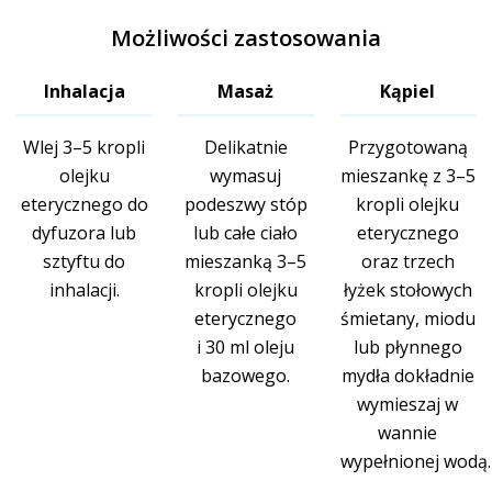
Możliwości zastosowania
Inhalacja
Masaż
Kąpiel
Wlej 3–5 kropli
Delikatnie
Przygotowaną
olejku
wymasuj
mieszankę z 3–5
eterycznego do
podeszwy stóp
kropli olejku
dyfuzora lub
lub całe ciało
eterycznego
sztyftu do
mieszanką 3–5
oraz trzech
inhalacji.
kropli olejku
łyżek stołowych
eterycznego
śmietany, miodu
i 30 ml oleju
lub płynnego
bazowego.
mydła dokładnie
wymieszaj w
wannie
wypełnionej wodą.