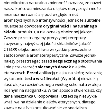
nieunikniona naturalna zmienność oznacza, że nawet
nasza końcowa mieszanka olejków eterycznych może
nieznacznie różnić się pod względem nut
aromatycznych lub intensywności. Jednak te subtelne
niuanse są dowodem
oryginalności i naturalnego
składu
produktu, a nie oznaką obniżonej jakości.
Zawsze przestrzegamy precyzyjnej receptury
i używamy najwyższej jakości składników. Jakość
CTEO® olejku umożliwia wszystkie powszechne
zastosowania aromaterapeutyczne. Zawsze jednak
należy przestrzegać zasad
bezpiecznego
stosowania
i nie przekraczać
zalecanych dawek
olejków
eterycznych.
Przed
aplikacją olejku na skórę zaleca się
wykonanie
testu wrażliwości
. (Wypróbuj niewielką
ilość olejku rozcieńczonego według schematu w oleju
nośnym na nadgarstku. W ten sposób stwierdzisz, czy
dana mieszanka Ci odpowiada).
Dzieci
są niezwykle
wrażliwe na działanie olejków eterycznych, dlatego
zawsze należy skonsultować się ze specjalistą