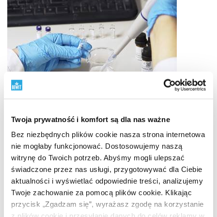
Twoja prywatność i komfort są dla nas ważne
Bez niezbędnych plików cookie nasza strona internetowa
nie mogłaby funkcjonować. Dostosowujemy naszą
witrynę do Twoich potrzeb. Abyśmy mogli ulepszać
świadczone przez nas usługi, przygotowywać dla Ciebie
Własny rozwój i laboratoria
aktualności i wyświetlać odpowiednie treści, analizujemy
Twoje zachowanie za pomocą plików cookie. Klikając
Jakość mamy pod własną kontrolą
przycisk „Zgadzam się”, wyrażasz zgodę na korzystanie
BEWIT to nie tylko marka na etykiecie. Jesteśmy
z plików cookie i przesyłanie danych do celów reklamy w