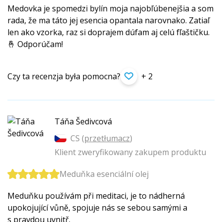
Medovka je spomedzi bylín moja najobľúbenejšia a som
rada, že ma táto jej esencia opantala narovnako. Zatiaľ
len ako vzorka, raz si doprajem dúfam aj celú fľaštičku.
🤞 Odporúčam!
Czy ta recenzja była pomocna?
+ 2
Táňa Šedivcová
CS (
przetłumacz
)
Klient zweryfikowany zakupem produktu
Meduňka esenciální olej
Meduňku používám při meditaci, je to nádherná
upokojující vůně, spojuje nás se sebou samými a
s pravdou uvnitř.