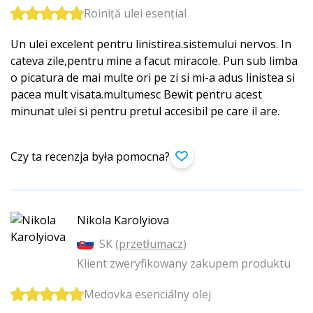
Roiniță ulei esențial
Un ulei excelent pentru linistirea.sis­temului nervos. In
cateva zile,pentru mine a facut miracole. Pun sub limba
o picatura de mai multe ori pe zi si mi-a adus linistea si
pacea mult visata.multumesc Bewit pentru acest
minunat ulei si pentru pretul accesibil pe care il are.
Czy ta recenzja była pomocna?
Nikola Karolyiova
SK (
przetłumacz
)
Klient zweryfikowany zakupem produktu
Medovka esenciálny olej