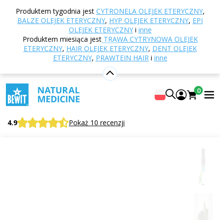
Strona główna
E-shop
Aromaterapia
Olejki
Produktem tygodnia jest
CYTRONELA OLEJEK ETERYCZNY
,
eteryczne
Jednogatunkowe olejki eteryczne
BALZE OLEJEK ETERYCZNY
,
HYP OLEJEK ETERYCZNY
,
EPI
Melisa olejek eteryczny
OLEJEK ETERYCZNY
i
inne
Produktem miesiąca jest
TRAWA CYTRYNOWA OLEJEK
ETERYCZNY
,
HAIR OLEJEK ETERYCZNY
,
DENT OLEJEK
ETERYCZNY
,
PRAWTEIN HAIR
i
inne
Melisa olejek eteryczny
W 100% czysty i naturalny olejek eteryczny w jakości
0
CTEO®
BEWIT Melissa
4.9
Pokaż 10 recenzji
Cytrusowe
Kwiatowe
Świeży