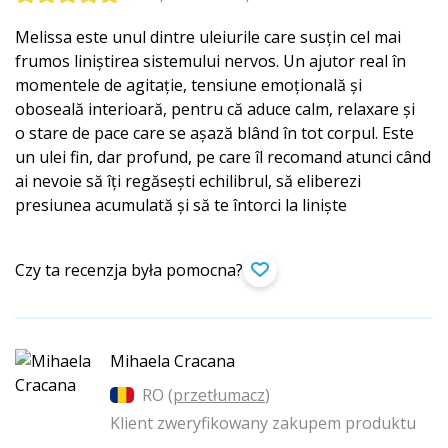
Melissa este unul dintre uleiurile care susțin cel mai
frumos liniștirea sistemului nervos. Un ajutor real în
momentele de agitație, tensiune emoțională și
oboseală interioară, pentru că aduce calm, relaxare și
o stare de pace care se așază blând în tot corpul. Este
un ulei fin, dar profund, pe care îl recomand atunci când
ai nevoie să îți regăsești echilibrul, să eliberezi
presiunea acumulată și să te întorci la liniște
Czy ta recenzja była pomocna?
Mihaela Cracana
RO (
przetłumacz
)
Klient zweryfikowany zakupem produktu