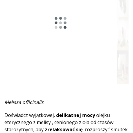
Pikantna
Ziołowy
Żywiczne
Miętowe
Owocowa
Drzewne
Słodka
Piżmowe
Melissa officinalis
Ziemista
Doświadcz wyjątkowej,
delikatnej mocy
olejku
Afrodyzjakalne
eterycznego z melisy , cenionego zioła od czasów
starożytnych, aby
zrelaksować się
, rozproszyć smutek