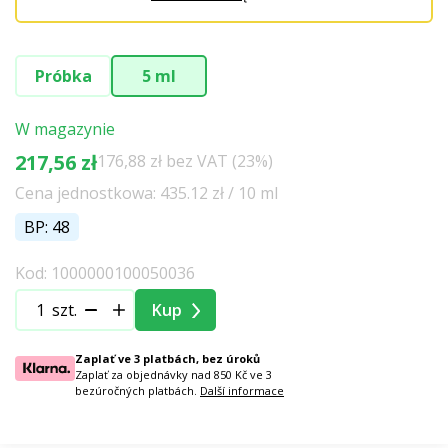
Próbka
5 ml
W magazynie
217,56 zł
176,88 zł bez VAT (23%)
Cena jednostkowa: 435.12 zł / 10 ml
BP: 48
Kod: 1000000100050036
szt.
Kup
Zaplať ve 3 platbách, bez úroků
Zaplať za objednávky nad 850 Kč ve 3
bezúročných platbách.
Další informace