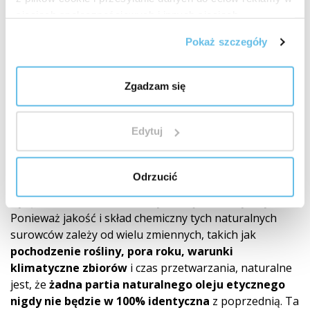
producentem z własnym rozwojem, produkcją,
sieciach społecznościowych i innych sieciach
laboratoriami, magazynami i wysyłką.
reklamowych.
Pokaż szczegóły
Produkty sami opracowujemy, testujemy i kontrolujemy
od wyboru surowca aż po gotowy produkt. Jakość nie
jest dla nas sloganem. To system, odpowiedzialność
Zgadzam się
i codzienna praca.
Zobacz, jak pracujemy z jakością
Edytuj
Rekomendacje
Nasze produkty (roll-on, mieszanki olejków
Odrzucić
eterycznych, naturalne olejki eteryczne) składają się
wyłącznie w 100% z naturalnych olejków eterycznych.
Ponieważ jakość i skład chemiczny tych naturalnych
surowców zależy od wielu zmiennych, takich jak
pochodzenie rośliny, pora roku, warunki
klimatyczne zbiorów
i czas przetwarzania, naturalne
jest, że
żadna partia naturalnego oleju etycznego
nigdy nie będzie w 100% identyczna
z poprzednią. Ta