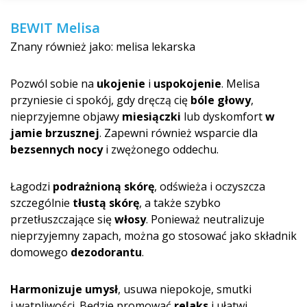
BEWIT Melisa
Znany również jako: melisa lekarska
Pozwól sobie na
ukojenie
i
uspokojenie
. Melisa
przyniesie ci spokój, gdy dręczą cię
bóle głowy
,
nieprzyjemne objawy
miesiączki
lub dyskomfort
w
jamie brzusznej
. Zapewni również wsparcie dla
bezsennych nocy
i zwężonego oddechu.
Łagodzi
podrażnioną skórę
, odświeża i oczyszcza
szczególnie
tłustą skórę
, a także szybko
przetłuszczające się
włosy
. Ponieważ neutralizuje
nieprzyjemny zapach, można go stosować jako składnik
domowego
dezodorantu
.
Harmonizuje umysł
, usuwa niepokoje, smutki
i wątpliwości. Będzie promować
relaks
i ułatwi