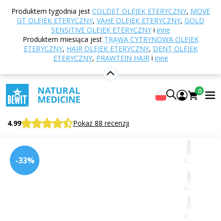
Strona główna
E-shop
Aromaterapia
Olejki
Produktem tygodnia jest
COLDET OLEJEK ETERYCZNY
,
MOVE
eteryczne
Jednogatunkowe olejki eteryczne
GT OLEJEK ETERYCZNY
,
VAHE OLEJEK ETERYCZNY
,
GOLD
Mięta polna olejek eteryczny
SENSITIVE OLEJEK ETERYCZNY
i
inne
Produktem miesiąca jest
TRAWA CYTRYNOWA OLEJEK
ETERYCZNY
,
HAIR OLEJEK ETERYCZNY
,
DENT OLEJEK
ETERYCZNY
,
PRAWTEIN HAIR
i
inne
Mięta polna olejek eteryczny
W 100% czysty i naturalny olejek eteryczny w jakości
0
CTEO®
BEWIT Wild Mint
4.99
Pokaż 88 recenzji
-33%
Cytrusowe
Kwiatowe
Świeży