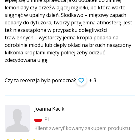
lepiej się u mnie sprawdza jako dodatek do zimnej
lemoniady czy orzeźwiającej mgiełki, po która warto
sięgnąć w upalny dzień. Słodkawo – miętowy zapach
dodany do dyfuzora, tworzy przyjemną atmosferę. Jest
też niezastąpiona w przypadku dolegliwości
trawiennych – wystarczy jedna kropla podana na
odrobinie miodu lub ciepły okład na brzuch nasączony
kilkoma kroplami mięty polnej żeby odczuć
zdecydowana ulgę.
Czy ta recenzja była pomocna?
+ 3
Joanna Kacik
PL
Klient zweryfikowany zakupem produktu