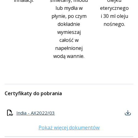
inhalacji.
śmietany, miodu
olejku
lub mydła w
eterycznego
płynie, po czym
i 30 ml oleju
dokładnie
nośnego.
wymieszaj
całość w
napełnionej
wodą wannie.
Certyfikaty do pobrania
India - AX2022/03
Pokaż więcej dokumentów