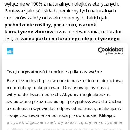
wyłącznie w 100% z naturalnych olejków eterycznych.
Ponieważ jakość i skład chemiczny tych naturalnych
surowców zależy od wielu zmiennych, takich jak
pochodzenie rośliny, pora roku, warunki
klimatyczne zbiorów
i czas przetwarzania, naturalne
jest, że
żadna partia naturalnego oleju etycznego
nigdy nie będzie w 100% identyczna
z poprzednią. Ta
nieunikniona naturalna zmienność oznacza, że nawet
nasza końcowa mieszanka olejków eterycznych może
nieznacznie różnić się pod względem nut
Twoja prywatność i komfort są dla nas ważne
aromatycznych lub intensywności. Jednak te subtelne
niuanse są dowodem
oryginalności i naturalnego
Bez niezbędnych plików cookie nasza strona internetowa
składu
produktu, a nie oznaką obniżonej jakości.
nie mogłaby funkcjonować. Dostosowujemy naszą
Zawsze przestrzegamy precyzyjnej receptury
witrynę do Twoich potrzeb. Abyśmy mogli ulepszać
i używamy najwyższej jakości składników. Jakość
świadczone przez nas usługi, przygotowywać dla Ciebie
CTEO® olejku umożliwia wszystkie powszechne
aktualności i wyświetlać odpowiednie treści, analizujemy
zastosowania aromaterapeutyczne. Zawsze jednak
Twoje zachowanie za pomocą plików cookie. Klikając
należy przestrzegać zasad
bezpiecznego
stosowania
przycisk „Zgadzam się”, wyrażasz zgodę na korzystanie
i nie przekraczać
zalecanych dawek
olejków
z plików cookie i przesyłanie danych do celów reklamy w