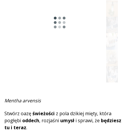
Pikantna
Ziołowy
Żywiczne
Miętowe
Owocowa
Drzewne
Słodka
Piżmowe
Mentha arvensis
Ziemista
Stwórz oazę
świeżości
z pola dzikiej mięty, która
Afrodyzjakalne
pogłębi
oddech
, rozjaśni
umysł
i sprawi, że
będziesz
tu i teraz
.