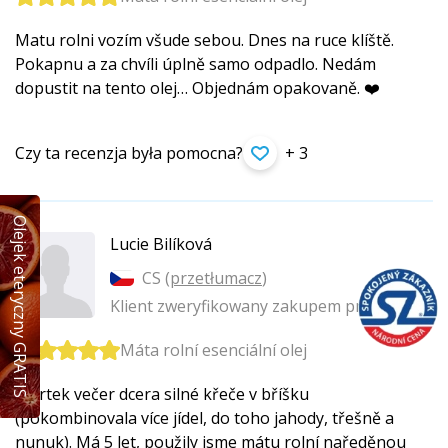
Matu rolni vozím všude sebou. Dnes na ruce klíště.
Pokapnu a za chvíli úplně samo odpadlo. Nedám
dopustit na tento olej… Objednám opakovaně. ❤️
Czy ta recenzja była pomocna?
+ 3
Olejek eteryczny GRATIS
Lucie Bilíková
CS (
przetłumacz
)
Klient zweryfikowany zakupem produktu
Máta rolní esenciální olej
Čtvrtek večer dcera silné křeče v bříšku
(pokombinovala více jídel, do toho jahody, třešně a
nunuk). Má 5 let, použily jsme mátu rolní naředěnou