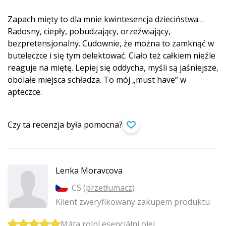
Zapach mięty to dla mnie kwintesencja dzieciństwa…
Radosny, ciepły, pobudzający, orzeźwiający,
bezpretensjonalny. Cudownie, że można to zamknąć w
buteleczce i się tym delektować. Ciało też całkiem nieźle
reaguje na miętę. Lepiej się oddycha, myśli są jaśniejsze,
obolałe miejsca schładza. To mój „must have“ w
apteczce.
Czy ta recenzja była pomocna?
Lenka Moravcova
CS (
przetłumacz
)
Klient zweryfikowany zakupem produktu
Máta rolní esenciální olej