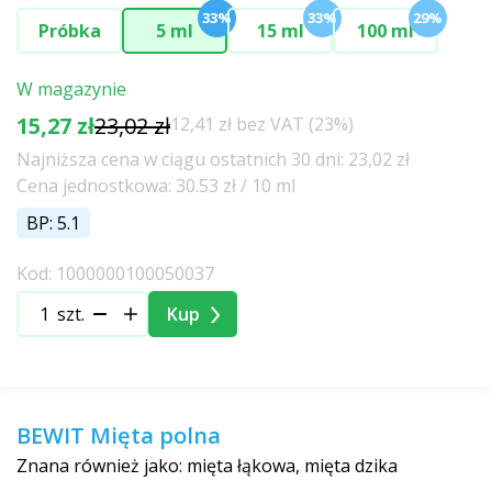
33%
33%
29%
Próbka
5 ml
15 ml
100 ml
W magazynie
15,27 zł
23,02 zł
12,41 zł bez VAT (23%)
Najniższa cena w ciągu ostatnich 30 dni: 23,02 zł
Cena jednostkowa: 30.53 zł / 10 ml
BP: 5.1
Kod: 1000000100050037
szt.
Kup
BEWIT Mięta polna
Znana również jako: mięta łąkowa, mięta dzika