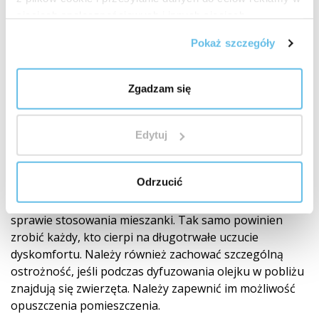
eterycznych.
Przed
aplikacją olejku na skórę zaleca się
sieciach społecznościowych i innych sieciach
wykonanie
testu wrażliwości
. (Wypróbuj niewielką
reklamowych.
Pokaż szczegóły
ilość olejku rozcieńczonego według schematu w oleju
nośnym na nadgarstku. W ten sposób stwierdzisz, czy
dana mieszanka Ci odpowiada).
Dzieci
są niezwykle
Zgadzam się
wrażliwe na działanie olejków eterycznych, dlatego
zawsze należy skonsultować się ze specjalistą
i zachować szczególną ostrożność podczas ich
Edytuj
stosowania. Osoby
wrażliwe
i
cierpiące na choroby
przewlekłe, kobiety ciężarne i karmiące piersią
Odrzucić
również powinny zawsze skonsultować się
z certyfikowanym aromaterapeutą lub lekarzem w
sprawie stosowania mieszanki. Tak samo powinien
zrobić każdy, kto cierpi na długotrwałe uczucie
dyskomfortu. Należy również zachować szczególną
ostrożność, jeśli podczas dyfuzowania olejku w pobliżu
znajdują się zwierzęta. Należy zapewnić im możliwość
opuszczenia pomieszczenia.