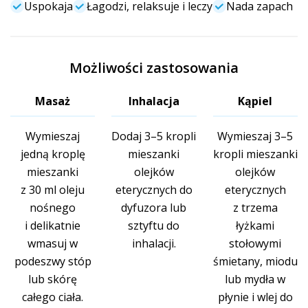
Uspokaja
Łagodzi, relaksuje i leczy
Nada zapach
Możliwości zastosowania
Masaż
Inhalacja
Kąpiel
Wymieszaj
Dodaj 3–5 kropli
Wymieszaj 3–5
jedną kroplę
mieszanki
kropli mieszanki
mieszanki
olejków
olejków
z 30 ml oleju
eterycznych do
eterycznych
nośnego
dyfuzora lub
z trzema
i delikatnie
sztyftu do
łyżkami
wmasuj w
inhalacji.
stołowymi
podeszwy stóp
śmietany, miodu
lub skórę
lub mydła w
całego ciała.
płynie i wlej do