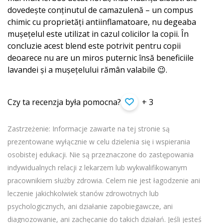
dovedește conținutul de camazulenă – un compus
chimic cu proprietăți antiinflamatoare, nu degeaba
mușețelul este utilizat in cazul colicilor la copii. În
concluzie acest blend este potrivit pentru copii
deoarece nu are un miros puternic însă beneficiile
lavandei și a mușețelului rămân valabile 😉.
Czy ta recenzja była pomocna?
+ 3
Zastrzeżenie: Informacje zawarte na tej stronie są
prezentowane wyłącznie w celu dzielenia się i wspierania
osobistej edukacji. Nie są przeznaczone do zastępowania
indywidualnych relacji z lekarzem lub wykwalifikowanym
pracownikiem służby zdrowia. Celem nie jest łagodzenie ani
leczenie jakichkolwiek stanów zdrowotnych lub
psychologicznych, ani działanie zapobiegawcze, ani
diagnozowanie, ani zachęcanie do takich działań. Jeśli jesteś