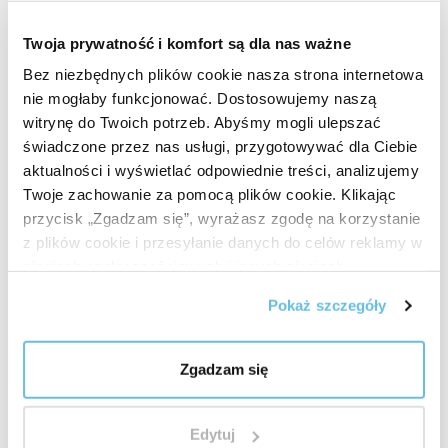
Twoja prywatność i komfort są dla nas ważne
Bez niezbędnych plików cookie nasza strona internetowa
nie mogłaby funkcjonować. Dostosowujemy naszą
witrynę do Twoich potrzeb. Abyśmy mogli ulepszać
świadczone przez nas usługi, przygotowywać dla Ciebie
aktualności i wyświetlać odpowiednie treści, analizujemy
Twoje zachowanie za pomocą plików cookie. Klikając
przycisk „Zgadzam się”, wyrażasz zgodę na korzystanie
z plików cookie i przesyłanie danych do celów reklamy w
sieciach społecznościowych i innych sieciach
reklamowych.
Pokaż szczegóły
Zgadzam się
Wysokiej jakości surowce
Edytuj