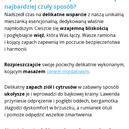
najbardziej czuły sposób?
Nadszedł czas na
delikatne wsparcie
z naszą unikalną
mieszanką esencjonalną, dedykowaną właśnie
najmłodszym. Cieszcie się
wzajemną bliskością
i pogłębiajcie
więź
, która Was łączy. Wasze ramiona
i kojący zapach zapewnią im poczucie bezpieczeństwa
i harmonii.
Rozpieszczajcie
swoje pociechy delikatnie wykonanym,
kojącym
masażem
olejem migdałowym
.
Delikatny
zapach ziół i cytrusów
w zabawny sposób
ukołysze
je i wprowadzi do bajkowej krainy. Lawenda
przyniesie odprężenie i pogłębi oddech, bergamotka
złagodzi dyskomfort w brzuszku, a rumianek otuli
i pomoże odpędzić wszelkie zmartwienia.