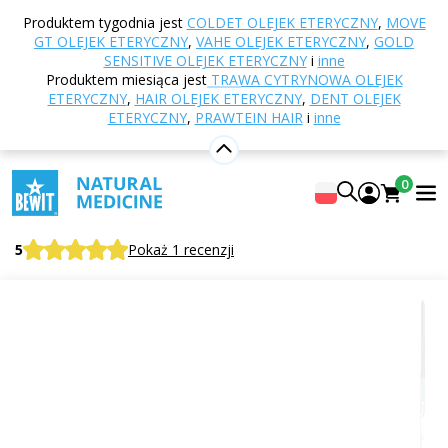
Strona główna
E-shop
Aromaterapia
Olejki
Produktem tygodnia jest
COLDET OLEJEK ETERYCZNY
,
MOVE
eteryczne
Mieszanki olejków eterycznych
GT OLEJEK ETERYCZNY
,
VAHE OLEJEK ETERYCZNY
,
GOLD
Massage Kids olejek eteryczny
SENSITIVE OLEJEK ETERYCZNY
i
inne
Produktem miesiąca jest
TRAWA CYTRYNOWA OLEJEK
ETERYCZNY
,
HAIR OLEJEK ETERYCZNY
,
DENT OLEJEK
ETERYCZNY
,
PRAWTEIN HAIR
i
inne
Massage Kids olejek eteryczny
100% czysta i naturalna mieszanka olejków eterycznych
0
CTEO®
BEWIT Massage Kids
5
Pokaż 1 recenzji
Odpowiednie
do