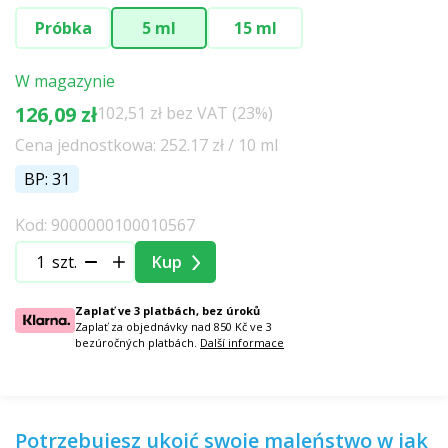
Próbka
5 ml
15 ml
W magazynie
126,09 zł
102,51 zł bez VAT (23%)
Cena jednostkowa: 252.17 zł / 10 ml
BP: 31
Kod: 9000000100010567
szt.
Kup
Zaplať ve 3 platbách, bez úroků
Zaplať za objednávky nad 850 Kč ve 3
bezúročných platbách.
Další informace
Potrzebujesz ukoić swoje maleństwo w jak