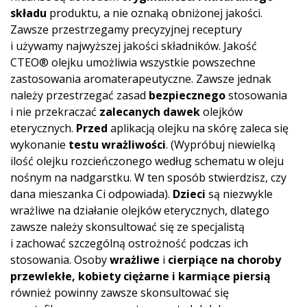
składu
produktu, a nie oznaką obniżonej jakości.
Zawsze przestrzegamy precyzyjnej receptury
i używamy najwyższej jakości składników. Jakość
CTEO® olejku umożliwia wszystkie powszechne
zastosowania aromaterapeutyczne. Zawsze jednak
należy przestrzegać zasad
bezpiecznego
stosowania
i nie przekraczać
zalecanych dawek
olejków
eterycznych.
Przed
aplikacją olejku na skórę zaleca się
wykonanie
testu wrażliwości
. (Wypróbuj niewielką
ilość olejku rozcieńczonego według schematu w oleju
nośnym na nadgarstku. W ten sposób stwierdzisz, czy
dana mieszanka Ci odpowiada).
Dzieci
są niezwykle
wrażliwe na działanie olejków eterycznych, dlatego
zawsze należy skonsultować się ze specjalistą
i zachować szczególną ostrożność podczas ich
stosowania. Osoby
wrażliwe
i
cierpiące na choroby
przewlekłe, kobiety ciężarne i karmiące piersią
również powinny zawsze skonsultować się