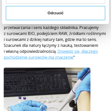
Od pochodzenia do gotowego produktu
Jakość
Odrzucić
zaczyna się od pochodzenia surowca. Dlatego starannie
wybieramy dostawców, śledzimy pochodzenie, sposób
przetwarzania i sens każdego składnika. Pracujemy
z surowcami BIO, podejściem RAW, źródłami roślinnymi
i surowcami z dzikiej natury tam, gdzie ma to sens.
Szacunek dla natury łączymy z nauką, testowaniem
i własną odpowiedzialnością.
Dowiedz się, dlaczego
pochodzenie surowców ma znaczenie
"