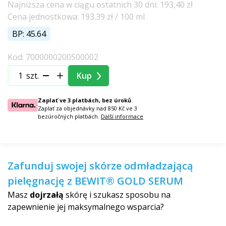
Najniższa cena w ciągu ostatnich 30 dni: 193,40 zł
Cena jednostkowa: 193.39 zł / 100 ml
BP: 45.64
Kod: 7000000200500002
szt.
Kup
Zaplať ve 3 platbách, bez úroků
Zaplať za objednávky nad 850 Kč ve 3
bezúročných platbách.
Další informace
Zafunduj swojej skórze odmładzającą
pielęgnację z BEWIT® GOLD SERUM
Masz
dojrzałą
skórę i szukasz sposobu na
zapewnienie jej maksymalnego wsparcia?