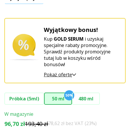
Wyjątkowy bonus!
Kup
GOLD SERUM
i uzyskaj
specjalne rabaty promocyjne.
Sprawdź produkty promocyjne
tutaj lub w koszyku wśród
bonusów!
Pokaż ofertę
50%
Próbka (5ml)
50 ml
480 ml
W magazynie
96,70 zł
193,40 zł
78,62 zł bez VAT (23%)