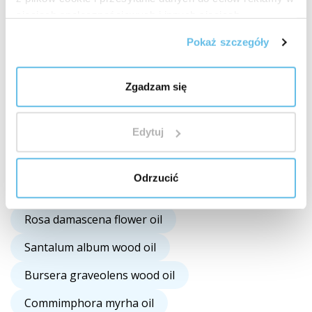
sieciach społecznościowych i innych sieciach
Juglans regia bud extract
reklamowych.
Pokaż szczegóły
Malus domestica bud extract
Tilia cordata bud extract
Zgadzam się
Cratageus laevigata leaf/flower extract
Edytuj
Salvia sclarea oil
Foeniculum vulgare oil
Chamomilla recutita flower oil
Odrzucić
Rosa canina seed oil
Rosa centifolia flower oil
Rosa damascena flower oil
Santalum album wood oil
Bursera graveolens wood oil
Commimphora myrha oil