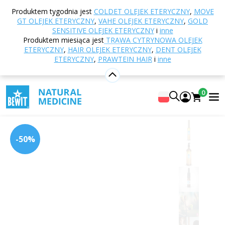
Strona główna
E-shop
Naturalne kosmetyki
Produktem tygodnia jest
COLDET OLEJEK ETERYCZNY
,
MOVE
Pielęgnacja skóry
Odżywcze serum do skóry
GT OLEJEK ETERYCZNY
,
VAHE OLEJEK ETERYCZNY
,
GOLD
GOLD SERUM
SENSITIVE OLEJEK ETERYCZNY
i
inne
Produktem miesiąca jest
TRAWA CYTRYNOWA OLEJEK
ETERYCZNY
,
HAIR OLEJEK ETERYCZNY
,
DENT OLEJEK
ETERYCZNY
,
PRAWTEIN HAIR
i
inne
GOLD SERUM
Złote serum rewitalizujące
0
5
Pokaż 98 recenzji
-50%