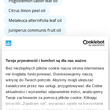
Pogostemon cablin leaf oil
Citrus limon peel oil
Melaleuca alternifolia leaf oil
Juniperus communis fruit oil
Persea gratissima oil
Copaifera officinalis resin oil
Castanea sativa bud extract
Twoja prywatność i komfort są dla nas ważne
Bez niezbędnych plików cookie nasza strona internetowa
Perilla ocymoides seed oil
nie mogłaby funkcjonować. Dostosowujemy naszą
Argania spinosa kernel oil
witrynę do Twoich potrzeb. Abyśmy mogli ulepszać
świadczone przez nas usługi, przygotowywać dla Ciebie
Fagus sylvatica bud extract
aktualności i wyświetlać odpowiednie treści, analizujemy
Twoje zachowanie za pomocą plików cookie. Klikając
Prunus avium bud extract
przycisk „Zgadzam się”, wyrażasz zgodę na korzystanie
Prunus cerasus bud extract
z plików cookie i przesyłanie danych do celów reklamy w