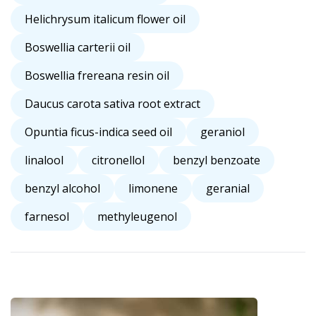
Helichrysum italicum flower oil
Boswellia carterii oil
Boswellia frereana resin oil
Daucus carota sativa root extract
Opuntia ficus-indica seed oil
geraniol
linalool
citronellol
benzyl benzoate
benzyl alcohol
limonene
geranial
farnesol
methyleugenol