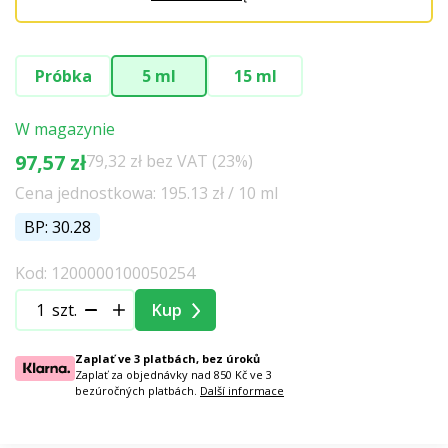
Próbka
5 ml
15 ml
W magazynie
97,57 zł
79,32 zł bez VAT (23%)
Cena jednostkowa: 195.13 zł / 10 ml
BP: 30.28
Kod: 1200000100050254
szt.
Kup
Zaplať ve 3 platbách, bez úroků
Zaplať za objednávky nad 850 Kč ve 3
bezúročných platbách.
Další informace