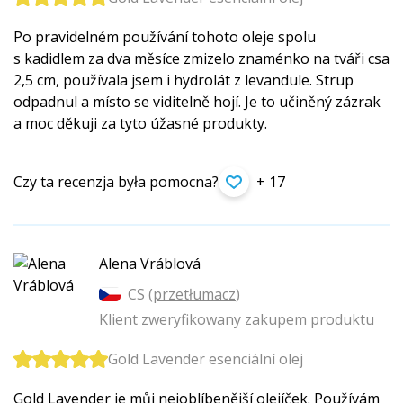
Po pravidelném používání tohoto oleje spolu
s kadidlem za dva měsíce zmizelo znaménko na tváři csa
2,5 cm, používala jsem i hydrolát z levandule. Strup
odpadnul a místo se viditelně hojí. Je to učiněný zázrak
a moc děkuji za tyto úžasné produkty.
Czy ta recenzja była pomocna?
+ 17
Alena Vráblová
CS (
przetłumacz
)
Klient zweryfikowany zakupem produktu
Gold Lavender esenciální olej
Gold Lavender je můj nejoblíbenější olejíček. Používám