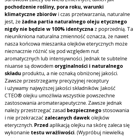
pochodzenie rośliny, pora roku, warunki
klimatyczne zbiorów
i czas przetwarzania, naturalne
jest, że
żadna partia naturalnego oleju etycznego
nigdy nie będzie w 100% identyczna
z poprzednią. Ta
nieunikniona naturalna zmienność oznacza, że nawet
nasza końcowa mieszanka olejków eterycznych może
nieznacznie różnić się pod względem nut
aromatycznych lub intensywności. Jednak te subtelne
niuanse są dowodem
oryginalności i naturalnego
składu
produktu, a nie oznaką obniżonej jakości.
Zawsze przestrzegamy precyzyjnej receptury
i używamy najwyższej jakości składników. Jakość
CTEO® olejku umożliwia wszystkie powszechne
zastosowania aromaterapeutyczne. Zawsze jednak
należy przestrzegać zasad
bezpiecznego
stosowania
i nie przekraczać
zalecanych dawek
olejków
eterycznych.
Przed
aplikacją olejku na skórę zaleca się
wykonanie
testu wrażliwości
. (Wypróbuj niewielką