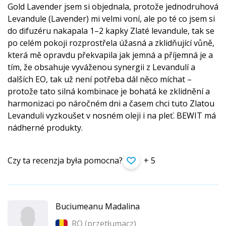
Gold Lavender jsem si objednala, protože jednodruhová
Levandule (Lavender) mi velmi voní, ale po té co jsem si
do difuzéru nakapala 1–2 kapky Zlaté levandule, tak se
po celém pokoji rozprostřela úžasná a zklidňující vůně,
která mě opravdu překvapila jak jemná a příjemná je a
tím, že obsahuje vyváženou synergii z Levandulí a
dalších EO, tak už není potřeba dál něco míchat –
protože tato silná kombinace je bohatá ke zklidnění a
harmonizaci po náročném dni a časem chci tuto Zlatou
Levanduli vyzkoušet v nosném oleji i na pleť. BEWIT má
nádherné produkty.
Czy ta recenzja była pomocna?
+ 5
Buciumeanu Madalina
RO (
przetłumacz
)