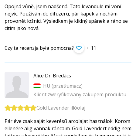
Opojná vůně, jsem nadšená. Tato levandule mi voní
nejvíc. Používám do difuzeru, pár kapek a nechám
provonět ložnici. Výsledkem je klidný spánek a ráno se
cítím jako nová.
Czy ta recenzja była pomocna?
+ 11
Alice Dr. Bredács
HU (
przetłumacz
)
Klient zweryfikowany zakupem produktu
Gold Lavender illóolaj
Pár éve csak saját keverésű arcolajat használok. Korom
ellenére alig vannak ráncaim. Gold Lavendert eddig nem
tettem a keverékbe. Most rendeltem és hamarosan ki is