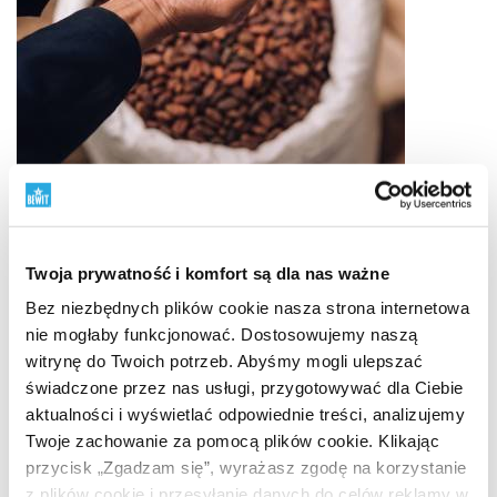
Wysokiej jakości surowce
Twoja prywatność i komfort są dla nas ważne
Od pochodzenia do gotowego produktu
Jakość
Bez niezbędnych plików cookie nasza strona internetowa
zaczyna się od pochodzenia surowca. Dlatego starannie
nie mogłaby funkcjonować. Dostosowujemy naszą
wybieramy dostawców, śledzimy pochodzenie, sposób
witrynę do Twoich potrzeb. Abyśmy mogli ulepszać
przetwarzania i sens każdego składnika. Pracujemy
świadczone przez nas usługi, przygotowywać dla Ciebie
z surowcami BIO, podejściem RAW, źródłami roślinnymi
aktualności i wyświetlać odpowiednie treści, analizujemy
i surowcami z dzikiej natury tam, gdzie ma to sens.
Twoje zachowanie za pomocą plików cookie. Klikając
Szacunek dla natury łączymy z nauką, testowaniem
przycisk „Zgadzam się”, wyrażasz zgodę na korzystanie
i własną odpowiedzialnością.
Dowiedz się, dlaczego
z plików cookie i przesyłanie danych do celów reklamy w