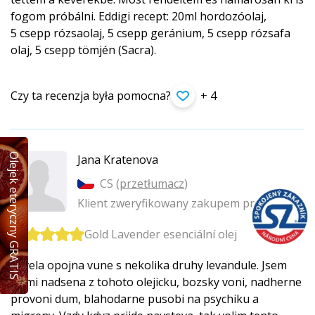
fogom próbálni. Eddigi recept: 20ml hordozóolaj,
5 csepp rózsaolaj, 5 csepp geránium, 5 csepp rózsafa
olaj, 5 csepp tömjén (Sacra).
Czy ta recenzja była pomocna?
+ 4
Olejek eteryczny GRATIS
Jana Kratenova
CS (
przetłumacz
)
Klient zweryfikowany zakupem produktu
Gold Lavender esenciální olej
Skvela opojna vune s nekolika druhy levandule. Jsem
velmi nadsena z tohoto olejicku, bozsky voni, nadherne
provoni dum, blahodarne pusobi na psychiku a