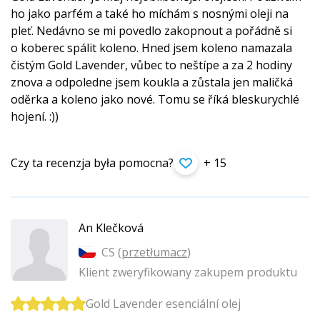
ho jako parfém a také ho míchám s nosnými oleji na
pleť. Nedávno se mi povedlo zakopnout a pořádně si
o koberec spálit koleno. Hned jsem koleno namazala
čistým Gold Lavender, vůbec to neštípe a za 2 hodiny
znova a odpoledne jsem koukla a zůstala jen maličká
oděrka a koleno jako nové. Tomu se říká bleskurychlé
hojení. :))
Czy ta recenzja była pomocna?
+ 15
An Klečková
CS (
przetłumacz
)
Klient zweryfikowany zakupem produktu
Gold Lavender esenciální olej