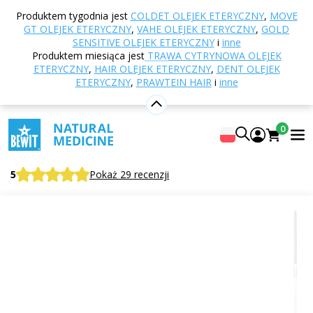
Strona główna
E-shop
Aromaterapia
Olejki
Produktem tygodnia jest
COLDET OLEJEK ETERYCZNY
,
MOVE
eteryczne
Mieszanki olejków eterycznych
Olejek
GT OLEJEK ETERYCZNY
,
VAHE OLEJEK ETERYCZNY
,
GOLD
eteryczny Gold Lavender
SENSITIVE OLEJEK ETERYCZNY
i
inne
Produktem miesiąca jest
TRAWA CYTRYNOWA OLEJEK
ETERYCZNY
,
HAIR OLEJEK ETERYCZNY
,
DENT OLEJEK
ETERYCZNY
,
PRAWTEIN HAIR
i
inne
Olejek eteryczny Gold Lavender
100% czysta i naturalna mieszanka olejków eterycznych
0
CTEO®
GOLD LAVENDER, essential oil blend
5
Pokaż 29 recenzji
Odpowiednie
do