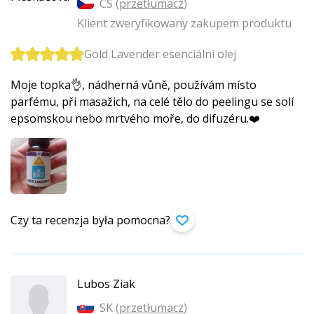
CS (
przetłumacz
)
Klient zweryfikowany zakupem produktu
Gold Lavender esenciální olej
Moje topka👌, nádherná vůně, používám místo
parfému, při masažich, na celé tělo do peelingu se solí
epsomskou nebo mrtvého moře, do difuzéru.❤️
Czy ta recenzja była pomocna?
Lubos Ziak
SK (
przetłumacz
)