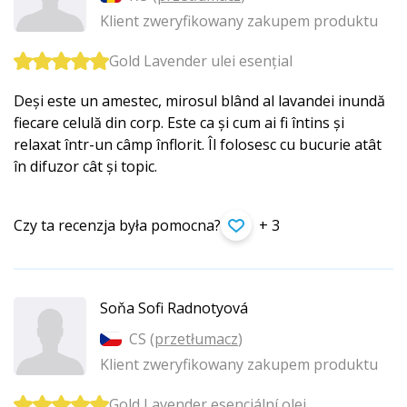
Klient zweryfikowany zakupem produktu
Gold Lavender ulei esențial
Deși este un amestec, mirosul blând al lavandei inundă
fiecare celulă din corp. Este ca și cum ai fi întins și
relaxat într-un câmp înflorit. Îl folosesc cu bucurie atât
în difuzor cât și topic.
Czy ta recenzja była pomocna?
+ 3
Soňa Sofi Radnotyová
CS (
przetłumacz
)
Klient zweryfikowany zakupem produktu
Gold Lavender esenciální olej