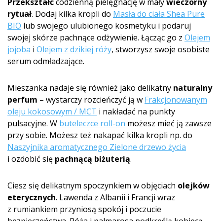
Przekształć
codzienną pielęgnację w mały
wieczorny
rytuał
. Dodaj kilka kropli do
Masła do ciała Shea Pure
BIO
lub swojego ulubionego kosmetyku i podaruj
swojej skórze pachnące odżywienie. Łącząc go z
Olejem
jojoba
i
Olejem z dzikiej róży
, stworzysz swoje osobiste
serum odmładzające.
Mieszanka nadaje się również jako delikatny
naturalny
perfum
– wystarczy rozcieńczyć ją w
Frakcjonowanym
oleju kokosowym / MCT
i nakładać na punkty
pulsacyjne. W
buteleczce roll-on
możesz mieć ją zawsze
przy sobie. Możesz też nakapać kilka kropli np. do
Naszyjnika aromatycznego Zielone drzewo życia
i ozdobić się
pachnącą biżuterią
.
Ciesz się delikatnym spoczynkiem w objęciach
olejków
eterycznych
. Lawenda z Albanii i Francji wraz
z rumiankiem przyniosą spokój i poczucie