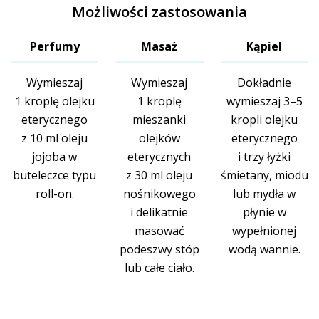
Możliwości zastosowania
Perfumy
Masaż
Kąpiel
Wymieszaj
Wymieszaj
Dokładnie
1 kroplę olejku
1 kroplę
wymieszaj 3–5
eterycznego
mieszanki
kropli olejku
z 10 ml oleju
olejków
eterycznego
jojoba w
eterycznych
i trzy łyżki
buteleczce typu
z 30 ml oleju
śmietany, miodu
roll-on.
nośnikowego
lub mydła w
i delikatnie
płynie w
masować
wypełnionej
podeszwy stóp
wodą wannie.
lub całe ciało.