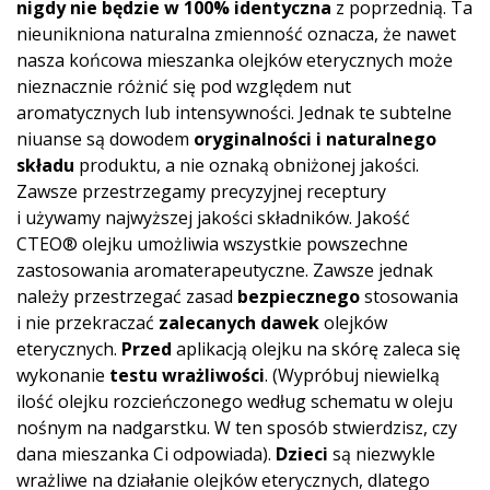
nigdy nie będzie w 100% identyczna
z poprzednią. Ta
nieunikniona naturalna zmienność oznacza, że nawet
nasza końcowa mieszanka olejków eterycznych może
nieznacznie różnić się pod względem nut
aromatycznych lub intensywności. Jednak te subtelne
niuanse są dowodem
oryginalności i naturalnego
składu
produktu, a nie oznaką obniżonej jakości.
Zawsze przestrzegamy precyzyjnej receptury
i używamy najwyższej jakości składników. Jakość
CTEO® olejku umożliwia wszystkie powszechne
zastosowania aromaterapeutyczne. Zawsze jednak
należy przestrzegać zasad
bezpiecznego
stosowania
i nie przekraczać
zalecanych dawek
olejków
eterycznych.
Przed
aplikacją olejku na skórę zaleca się
wykonanie
testu wrażliwości
. (Wypróbuj niewielką
ilość olejku rozcieńczonego według schematu w oleju
nośnym na nadgarstku. W ten sposób stwierdzisz, czy
dana mieszanka Ci odpowiada).
Dzieci
są niezwykle
wrażliwe na działanie olejków eterycznych, dlatego