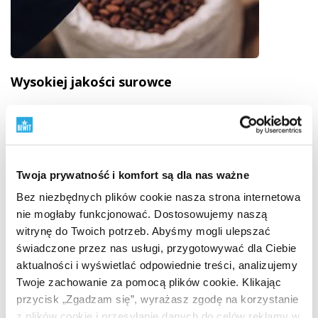
Wysokiej jakości surowce
Od pochodzenia do gotowego produktu
Jakość
zaczyna się od pochodzenia surowca. Dlatego starannie
wybieramy dostawców, śledzimy pochodzenie, sposób
przetwarzania i sens każdego składnika. Pracujemy
Twoja prywatność i komfort są dla nas ważne
z surowcami BIO, podejściem RAW, źródłami roślinnymi
Bez niezbędnych plików cookie nasza strona internetowa
i surowcami z dzikiej natury tam, gdzie ma to sens.
nie mogłaby funkcjonować. Dostosowujemy naszą
Szacunek dla natury łączymy z nauką, testowaniem
witrynę do Twoich potrzeb. Abyśmy mogli ulepszać
i własną odpowiedzialnością.
Dowiedz się, dlaczego
świadczone przez nas usługi, przygotowywać dla Ciebie
pochodzenie surowców ma znaczenie
"
aktualności i wyświetlać odpowiednie treści, analizujemy
Twoje zachowanie za pomocą plików cookie. Klikając
przycisk „Zgadzam się”, wyrażasz zgodę na korzystanie
z plików cookie i przesyłanie danych do celów reklamy w