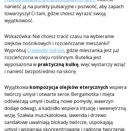
nanieść ją na punkty pulsacyjne i pozwolić, aby zapach
towarzyszył Ci tam, gdzie chcesz wyrazić swoją
wyjątkowość.
Wskazówka: Nie chcesz tracić czasu na wybieranie
olejków nośnikowych i rozcieńczanie mieszanki?
Wypróbuj
Creativity roll-on
, gdzie mieszanka jest już
rozcieńczona w oleju roślinnym. Butelka jest
wyposażona w
praktyczną kulkę
, więc wystarczy wziąć
i nanieść bezpośrednio na skórę.
Wyjątkowa
kompozycja olejków eterycznych
wspiera
twórczy umysł i otwarte serce. Bergamotka i mięta
odświeżają umysł i budzą nowe pomysły, wawrzyn
dodaje odwagi, a kadzidło wspiera intuicję i wewnętrzną
wizję. Szałwia muszkatołowa, lawenda i drzewo
sandałowe uwalniają blokady twórcze, uspokajają
umysł i wspierają skoncentrowane i radosne tworzenie.