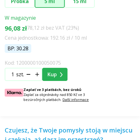
Próbka
5 ml
15 ml
W magazynie
96,08 zł
78,12 zł bez VAT (23%)
Cena jednostkowa: 192.16 zł / 10 ml
BP: 30.28
Kod: 1200000100050075
szt.
Kup
Zaplať ve 3 platbách, bez úroků
Zaplať za objednávky nad 850 Kč ve 3
bezúročných platbách.
Další informace
Czujesz, że Twoje pomysły stoją w miejscu
i czekają, aż dasz im przestrzeń?