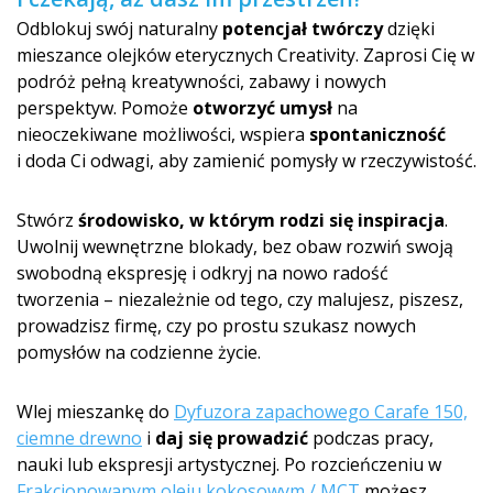
Odblokuj swój naturalny
potencjał twórczy
dzięki
mieszance olejków eterycznych Creativity. Zaprosi Cię w
podróż pełną kreatywności, zabawy i nowych
perspektyw. Pomoże
otworzyć umysł
na
nieoczekiwane możliwości, wspiera
spontaniczność
i doda Ci odwagi, aby zamienić pomysły w rzeczywistość.
Stwórz
środowisko, w którym rodzi się inspiracja
.
Uwolnij wewnętrzne blokady, bez obaw rozwiń swoją
swobodną ekspresję i odkryj na nowo radość
tworzenia – niezależnie od tego, czy malujesz, piszesz,
prowadzisz firmę, czy po prostu szukasz nowych
pomysłów na codzienne życie.
Wlej mieszankę do
Dyfuzora zapachowego Carafe 150,
ciemne drewno
i
daj się prowadzić
podczas pracy,
nauki lub ekspresji artystycznej. Po rozcieńczeniu w
Frakcjonowanym oleju kokosowym / MCT
możesz