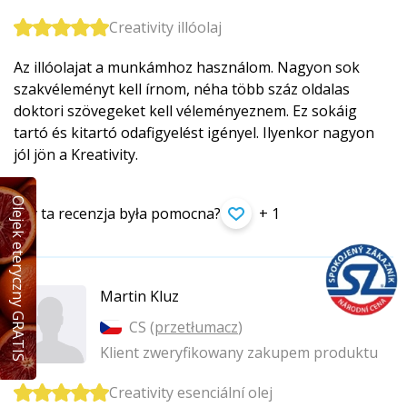
Creativity illóolaj
Az illóolajat a munkámhoz használom. Nagyon sok
szakvéleményt kell írnom, néha több száz oldalas
doktori szövegeket kell véleményeznem. Ez sokáig
tartó és kitartó odafigyelést igényel. Ilyenkor nagyon
jól jön a Kreativity.
Olejek eteryczny GRATIS
Czy ta recenzja była pomocna?
+ 1
Martin Kluz
CS (
przetłumacz
)
Klient zweryfikowany zakupem produktu
Creativity esenciální olej