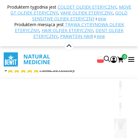
Strona główna
E-shop
Aromaterapia
Olejki
Produktem tygodnia jest
COLDET OLEJEK ETERYCZNY
,
MOVE
eteryczne
Mieszanki olejków eterycznych
GT OLEJEK ETERYCZNY
,
VAHE OLEJEK ETERYCZNY
,
GOLD
Creativity olejek eteryczny
SENSITIVE OLEJEK ETERYCZNY
i
inne
Produktem miesiąca jest
TRAWA CYTRYNOWA OLEJEK
ETERYCZNY
,
HAIR OLEJEK ETERYCZNY
,
DENT OLEJEK
ETERYCZNY
,
PRAWTEIN HAIR
i
inne
Creativity olejek eteryczny
W 100% czysta i naturalna mieszanka olejków
0
eterycznych w jakości CTEO®
5
Pokaż 50 recenzji
Odpowiednie
do