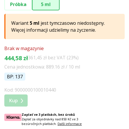
Próbka
5 ml
Wariant
5 ml
jest tymczasowo niedostępny.
Więcej informacji udzielimy na życzenie.
Brak w magazynie
444,58 zł
361,45 zł bez VAT (23%)
Cena jednostkowa: 889.16 zł / 10 ml
BP: 137
Kod: 9000000100010440
Kup
Zaplať ve 3 platbách, bez úroků
Zaplať za objednávky nad 850 Kč ve 3
bezúročných platbách.
Další informace