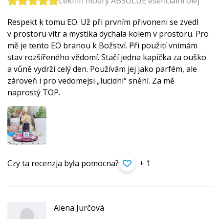
Leknín modrý ABSOLUE esenciální olej
Respekt k tomu EO. Už při prvním přivoneni se zvedl
v prostoru vítr a mystika dychala kolem v prostoru. Pro
mě je tento EO branou k Božství. Při použití vnímám
stav rozšířeného vědomí. Stačí jedna kapička za ouško
a vůně vydrží celý den. Používám jej jako parfém, ale
zároveň i pro vedomejsi „lucidni“ snění. Za mě
naprostý TOP.
Czy ta recenzja była pomocna?
+ 1
Alena Jurčová