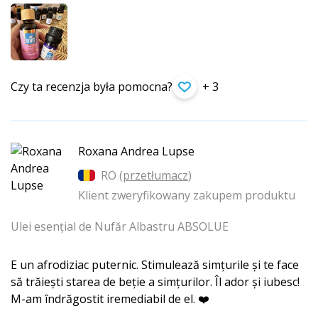
Czy ta recenzja była pomocna?
+ 3
Roxana Andrea Lupse
RO (
przetłumacz
)
Klient zweryfikowany zakupem produktu
Ulei esențial de Nufăr Albastru ABSOLUE
E un afrodiziac puternic. Stimulează simțurile și te face
să trăiești starea de beție a simțurilor. Îl ador și iubesc!
M-am îndrăgostit iremediabil de el. ❤️