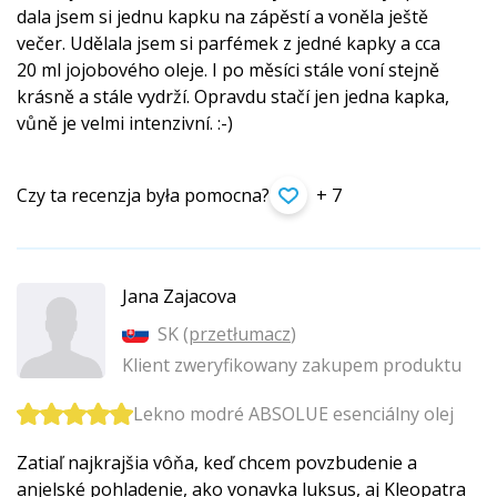
dala jsem si jednu kapku na zápěstí a voněla ještě
večer. Udělala jsem si parfémek z jedné kapky a cca
20 ml jojobového oleje. I po měsíci stále voní stejně
krásně a stále vydrží. Opravdu stačí jen jedna kapka,
vůně je velmi intenzivní. :-)
Czy ta recenzja była pomocna?
+ 7
Jana Zajacova
SK (
przetłumacz
)
Klient zweryfikowany zakupem produktu
Lekno modré ABSOLUE esenciálny olej
Zatiaľ najkrajšia vôňa, keď chcem povzbudenie a
anjelské pohladenie, ako vonavka luksus, aj Kleopatra