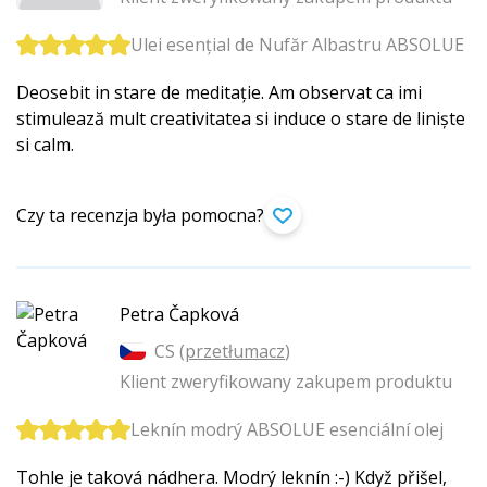
Ulei esențial de Nufăr Albastru ABSOLUE
Deosebit in stare de meditație. Am observat ca imi
stimulează mult creativitatea si induce o stare de liniște
si calm.
Czy ta recenzja była pomocna?
Petra Čapková
CS (
przetłumacz
)
Klient zweryfikowany zakupem produktu
Leknín modrý ABSOLUE esenciální olej
Tohle je taková nádhera. Modrý leknín :-) Když přišel,