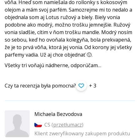
vôňa. Hneď som namiešala do rollonky s kokosovým
olejom a mám svoj parfém. Samozrejme mi to nedalo a
objednala som aj Lotus ružový a biely. Biely vonia
podobne ako modrý, možno trošku jemnejšie. Ružový
vonia sladšie, cítim v ňom trošku mandle. Modrý nosím
so sebou, keď ho ovoňala kolegyňa, bola prekvapená,
že je to prvá vôňa, ktorá jej vonia. Od korony jej všetky
parfemy vadia. Už aj chce objednať 🙂.
Všetky tri voňajú nádherne, odporúčam…
Czy ta recenzja była pomocna?
+ 3
Michaela Bezvodova
CS (
przetłumacz
)
Klient zweryfikowany zakupem produktu