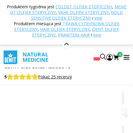
Strona główna
E-shop
Aromaterapia
Olejki
Produktem tygodnia jest
COLDET OLEJEK ETERYCZNY
,
MOVE
eteryczne
Jednogatunkowe olejki eteryczne
Lilia
GT OLEJEK ETERYCZNY
,
VAHE OLEJEK ETERYCZNY
,
GOLD
wodna niebieska ABSOLUT olejek eteryczny
SENSITIVE OLEJEK ETERYCZNY
i
inne
Produktem miesiąca jest
TRAWA CYTRYNOWA OLEJEK
ETERYCZNY
,
HAIR OLEJEK ETERYCZNY
,
DENT OLEJEK
ETERYCZNY
,
PRAWTEIN HAIR
i
inne
Lilia wodna niebieska ABSOLUT
olejek eteryczny
0
W 100% czysty i naturalny olejek eteryczny
BEWIT Blue Lotus ABSOLUTE
5
Pokaż 25 recenzji
Cytrusowe
Kwiatowe
Świeży