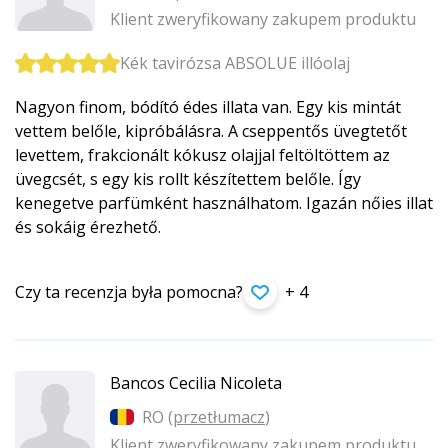
Klient zweryfikowany zakupem produktu
Kék tavirózsa ABSOLUE illóolaj
Nagyon finom, bódító édes illata van. Egy kis mintát
vettem belőle, kipróbálásra. A cseppentős üvegtetőt
levettem, frakcionált kókusz olajjal feltöltöttem az
üvegcsét, s egy kis rollt készítettem belőle. Így
kenegetve parfümként használhatom. Igazán nőies illat
és sokáig érezhető.
Czy ta recenzja była pomocna?
+ 4
Bancos Cecilia Nicoleta
RO (
przetłumacz
)
Klient zweryfikowany zakupem produktu