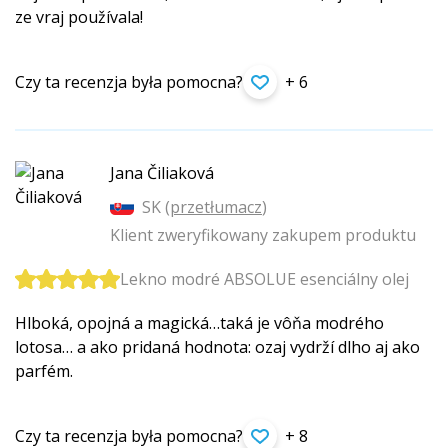
ze vraj používala!
Czy ta recenzja była pomocna?
+ 6
Jana Čiliaková
SK (
przetłumacz
)
Klient zweryfikowany zakupem produktu
Lekno modré ABSOLUE esenciálny olej
Hlboká, opojná a magická…taká je vôňa modrého
lotosa… a ako pridaná hodnota: ozaj vydrží dlho aj ako
parfém.
Czy ta recenzja była pomocna?
+ 8