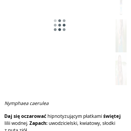
Pikantna
Ziołowy
Żywiczne
Miętowe
Owocowa
Drzewne
Słodka
Piżmowe
Nymphaea caerulea
Ziemista
Daj się oczarować
hipnotyzującym płatkami
świętej
Afrodyzjakalne
lilii wodnej.
Zapach:
uwodzicielski, kwiatowy, słodki
z nutą ziół