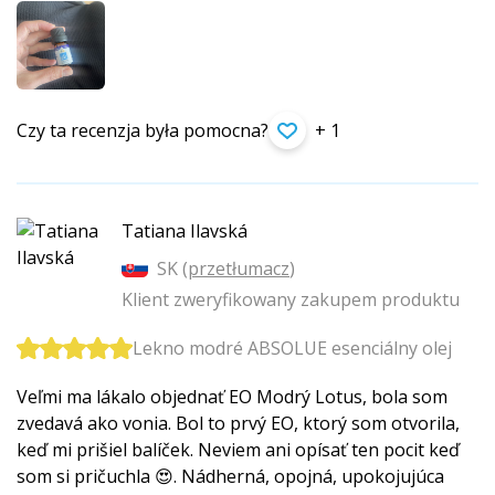
Czy ta recenzja była pomocna?
+ 1
Tatiana Ilavská
SK (
przetłumacz
)
Klient zweryfikowany zakupem produktu
Lekno modré ABSOLUE esenciálny olej
Veľmi ma lákalo objednať EO Modrý Lotus, bola som
zvedavá ako vonia. Bol to prvý EO, ktorý som otvorila,
keď mi prišiel balíček. Neviem ani opísať ten pocit keď
som si pričuchla 😍. Nádherná, opojná, upokojujúca