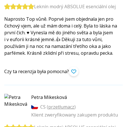
Leknín modrý ABSOLUE esenciální olej
Naprosto Top vůně. Poprvé jsem objednala jen pro
čichový vjem, ale už mám doma i celý. Byla to láska na
první čich. ♥️ Vynesla mě do jiného světa a byla jsem
i v euforii krásné jemné..👍 Děkuji za tuto vůni,
používám ji na noc na namazání třetího oka a jako
parfémek. Krásně zklidní při stresu, opravdu pecka.
Czy ta recenzja była pomocna?
Petra Mikesková
CS (
przetłumacz
)
Klient zweryfikowany zakupem produktu