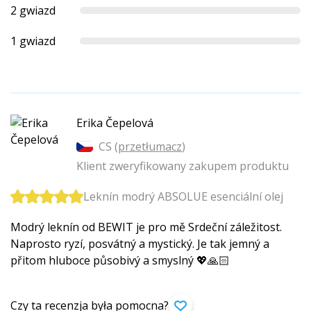
2 gwiazd
1 gwiazd
Erika Čepelová
CS (
przetłumacz
)
Klient zweryfikowany zakupem produktu
Leknín modrý ABSOLUE esenciální olej
Modrý leknín od BEWIT je pro mě Srdeční záležitost.
Naprosto ryzí, posvátný a mystický. Je tak jemný a
přitom hluboce působivý a smyslný 💖🙏🏻
Czy ta recenzja była pomocna?