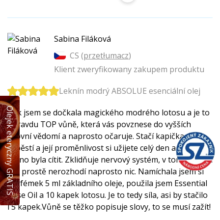
Sabina Filáková
CS (
przetłumacz
)
Klient zweryfikowany zakupem produktu
Leknín modrý ABSOLUE esenciální olej
Olejek eteryczny GRATIS
Tak jsem se dočkala magického modrého lotosu a je to
opravdu TOP vůně, která vás povznese do vyšších
úrovní vědomí a naprosto očaruje. Stačí kapička na
zápěstí a její proměnlivost si užijete celý den a ještě
i ráno byla cítit. Zklidňuje nervový systém, v tom opojení
vás prostě nerozhodí naprosto nic. Namíchala jsem si
parfémek 5 ml základního oleje, použila jsem Essential
Base Oil a 10 kapek lotosu. Je to tedy síla, asi by stačilo
i 5 kapek.Vůně se těžko popisuje slovy, to se musí zažít!