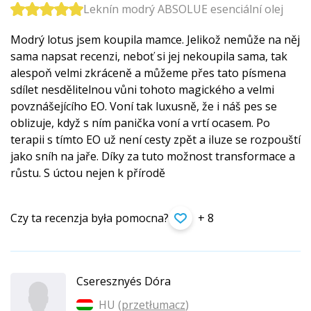
Leknín modrý ABSOLUE esenciální olej
Modrý lotus jsem koupila mamce. Jelikož nemůže na něj
sama napsat recenzi, neboť si jej nekoupila sama, tak
alespoň velmi zkráceně a můžeme přes tato písmena
sdílet nesdělitelnou vůni tohoto magického a velmi
povznášejícího EO. Voní tak luxusně, že i náš pes se
oblizuje, když s ním panička voní a vrtí ocasem. Po
terapii s tímto EO už není cesty zpět a iluze se rozpouští
jako sníh na jaře. Díky za tuto možnost transformace a
růstu. S úctou nejen k přírodě
Czy ta recenzja była pomocna?
+ 8
Cseresznyés Dóra
HU (
przetłumacz
)