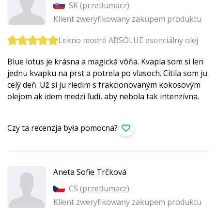
SK (
przetłumacz
)
Klient zweryfikowany zakupem produktu
Lekno modré ABSOLUE esenciálny olej
Blue lotus je krásna a magická vôňa. Kvapla som si len
jednu kvapku na prst a potrela po vlasoch. Cítila som ju
celý deň. Už si ju riedim s frakcionovaným kokosovým
olejom ak idem medzi ľudí, aby nebola tak intenzívna.
Czy ta recenzja była pomocna?
Aneta Sofie Trčková
CS (
przetłumacz
)
Klient zweryfikowany zakupem produktu