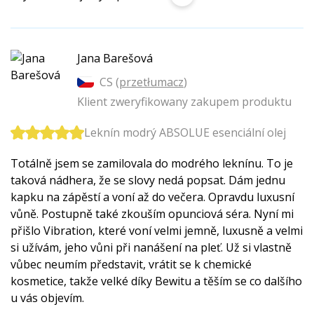
Jana Barešová
CS (
przetłumacz
)
Klient zweryfikowany zakupem produktu
Leknín modrý ABSOLUE esenciální olej
Totálně jsem se zamilovala do modrého leknínu. To je
taková nádhera, že se slovy nedá popsat. Dám jednu
kapku na zápěstí a voní až do večera. Opravdu luxusní
vůně. Postupně také zkouším opunciová séra. Nyní mi
přišlo Vibration, které voní velmi jemně, luxusně a velmi
si užívám, jeho vůni při nanášení na pleť. Už si vlastně
vůbec neumím představit, vrátit se k chemické
kosmetice, takže velké díky Bewitu a těším se co dalšího
u vás objevím.