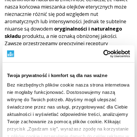
nasza końcowa mieszanka olejków eterycznych może
nieznacznie różnić się pod względem nut
aromatycznych lub intensywności. Jednak te subtelne
niuanse są dowodem
oryginalności i naturalnego
składu
produktu, a nie oznaką obniżonej jakości.
Zawsze przestrzegamy precyzyjnej receptury
i używamy najwyższej jakości składników. Jakość
CTEO® olejku umożliwia wszystkie powszechne
zastosowania aromaterapeutyczne. Zawsze jednak
należy przestrzegać zasad
bezpiecznego
stosowania
Twoja prywatność i komfort są dla nas ważne
i nie przekraczać
zalecanych dawek
olejków
Bez niezbędnych plików cookie nasza strona internetowa
eterycznych.
Przed
aplikacją olejku na skórę zaleca się
nie mogłaby funkcjonować. Dostosowujemy naszą
wykonanie
testu wrażliwości
. (Wypróbuj niewielką
witrynę do Twoich potrzeb. Abyśmy mogli ulepszać
ilość olejku rozcieńczonego według schematu w oleju
świadczone przez nas usługi, przygotowywać dla Ciebie
nośnym na nadgarstku. W ten sposób stwierdzisz, czy
aktualności i wyświetlać odpowiednie treści, analizujemy
dana mieszanka Ci odpowiada).
Dzieci
są niezwykle
Twoje zachowanie za pomocą plików cookie. Klikając
wrażliwe na działanie olejków eterycznych, dlatego
przycisk „Zgadzam się”, wyrażasz zgodę na korzystanie
zawsze należy skonsultować się ze specjalistą
z plików cookie i przesyłanie danych do celów reklamy w