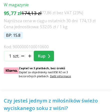
W magazynie
95,77 zł
174,13 zł
77,86 zł bez VAT (23%)
Najniższa cena w ciągu ostatnich 30 dni: 174,13 zł
Cena jednostkowa: 532.05 zł / 1 kg
BP: 15.8
Kod: 9000000100010600
szt.
Kup
Zaplať ve 3 platbách, bez úroků
Zaplať za objednávky nad 850 Kč ve 3
bezúročných platbách.
Další informace
Czy jesteś jednym z miłośników świeżo
wyciskanego soku z wiśni?