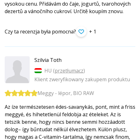
vysokou cenu. Přidávám do čaje, jogurtů, tvarohových
dezertů a vánočního cukroví. Určitě koupím znovu.
Czy ta recenzja była pomocna?
+ 1
Szilvia Toth
HU (
przetłumacz
)
Klient zweryfikowany zakupem produktu
Meggy - lépor, BIO RAW
Az íze természetesen édes-savanykás, pont, mint a friss
meggyé, és hihetetlenül feldobja az ételeket. Az is
tetszik benne, hogy nincs benne semmi hozzáadott
dolog– így bűntudat nélkül élvezhetem. Külön plusz,
hogy magas a C-vitamin-tartalma, így nemcsak finom,