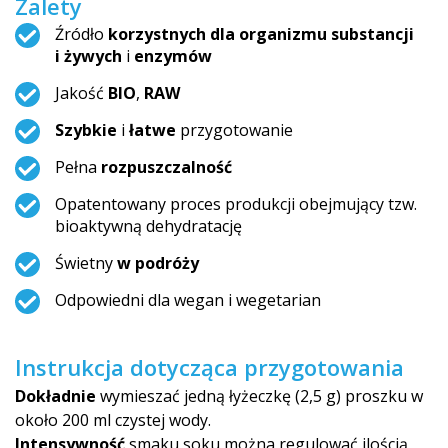
Zalety
Źródło
korzystnych dla organizmu substancji
i żywych
i
enzymów
Jakość
BIO
,
RAW
Szybkie
i
łatwe
przygotowanie
Pełna
rozpuszczalność
Opatentowany proces produkcji obejmujący tzw.
bioaktywną dehydratację
Świetny
w podróży
Odpowiedni dla wegan i wegetarian
Instrukcja dotycząca przygotowania
Dokładnie
wymieszać jedną łyżeczkę (2,5 g) proszku w
około 200 ml czystej wody.
Intensywność
smaku soku można regulować ilością