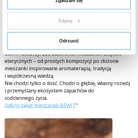
Zgadzam się
Światowy lider w mieszankach olejków
Edytuj
eterycznych
Odrzucić
250 autorskich mieszanek
BEWIT stworzył 250 autorskich mieszanek olejków
eterycznych – od prostych kompozycji po złożone
mieszanki inspirowane aromaterapią, tradycją
i współczesną wiedzą.
Nie chodzi tylko o ilość. Chodzi o głębię, własny rozwój
i przemyślany ekosystem zapachów do
codziennego życia.
Odkryj świat mieszanek BEWIT
"