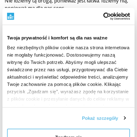
Nie idziemy tą drogą, ponieważ jest łatwa. Idziemy nią,
ponieważ ma dla nas sens.
Poznaj zasadę BEWIT QUALITY
Twoja prywatność i komfort są dla nas ważne
Bez niezbędnych plików cookie nasza strona internetowa
nie mogłaby funkcjonować. Dostosowujemy naszą
witrynę do Twoich potrzeb. Abyśmy mogli ulepszać
świadczone przez nas usługi, przygotowywać dla Ciebie
aktualności i wyświetlać odpowiednie treści, analizujemy
Twoje zachowanie za pomocą plików cookie. Klikając
przycisk „Zgadzam się”, wyrażasz zgodę na korzystanie
z plików cookie i przesyłanie danych do celów reklamy w
sieciach społecznościowych i innych sieciach
reklamowych.
Pokaż szczegóły