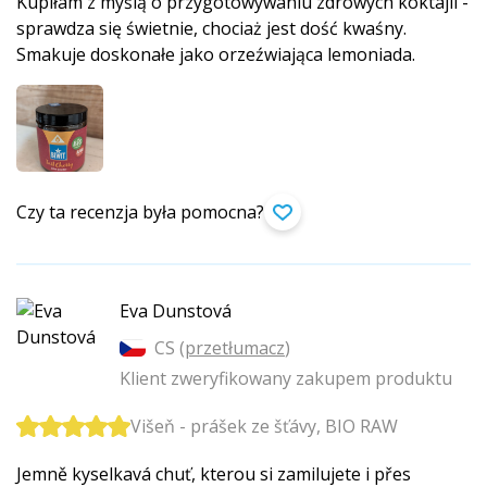
Kupiłam z myślą o przygotowywaniu zdrowych koktajli -
sprawdza się świetnie, chociaż jest dość kwaśny.
Smakuje doskonałe jako orzeźwiająca lemoniada.
Czy ta recenzja była pomocna?
Eva Dunstová
CS (
przetłumacz
)
Klient zweryfikowany zakupem produktu
Višeň - prášek ze šťávy, BIO RAW
Jemně kyselkavá chuť, kterou si zamilujete i přes