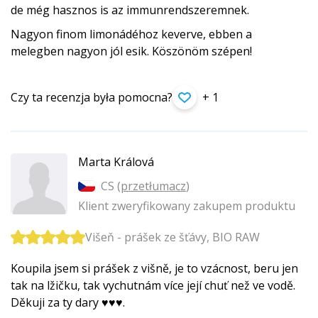
de még hasznos is az immunrendszeremnek.
Nagyon finom limonádéhoz keverve, ebben a
melegben nagyon jól esik. Köszönöm szépen!
Czy ta recenzja była pomocna?
+ 1
Marta Králová
CS (
przetłumacz
)
Klient zweryfikowany zakupem produktu
Višeň - prášek ze šťávy, BIO RAW
Koupila jsem si prášek z višně, je to vzácnost, beru jen
tak na lžičku, tak vychutnám více její chuť než ve vodě.
Děkuji za ty dary ♥♥♥.