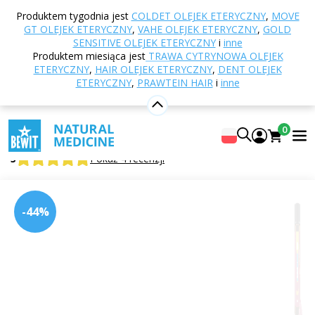
Strona główna
E-shop
Odżywianie i suplementy
Produktem tygodnia jest
COLDET OLEJEK ETERYCZNY
,
MOVE
diety
Superfoods
Sproszkowane soki
Wiśnia
GT OLEJEK ETERYCZNY
,
VAHE OLEJEK ETERYCZNY
,
GOLD
BIO RAW, sproszkowany sok
SENSITIVE OLEJEK ETERYCZNY
i
inne
Produktem miesiąca jest
TRAWA CYTRYNOWA OLEJEK
ETERYCZNY
,
HAIR OLEJEK ETERYCZNY
,
DENT OLEJEK
ETERYCZNY
,
PRAWTEIN HAIR
i
inne
Wiśnia BIO RAW, sproszkowany sok
Suplement diety
0
BEWIT Tart Cherry Juice Powder ORGANIC RAW
5
Pokaż 4 recenzji
-44%