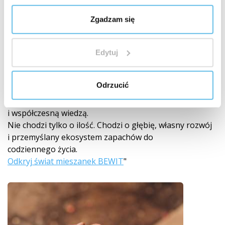
Zgadzam się
Światowy lider w mieszankach olejków
eterycznych
Edytuj
250 autorskich mieszanek
BEWIT stworzył 250 autorskich mieszanek olejków
Odrzucić
eterycznych – od prostych kompozycji po złożone
mieszanki inspirowane aromaterapią, tradycją
i współczesną wiedzą.
Nie chodzi tylko o ilość. Chodzi o głębię, własny rozwój
i przemyślany ekosystem zapachów do
codziennego życia.
Odkryj świat mieszanek BEWIT
"