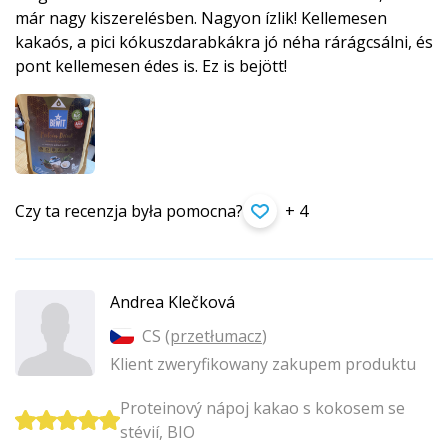
már nagy kiszerelésben. Nagyon ízlik! Kellemesen
kakaós, a pici kókuszdarabkákra jó néha rárágcsálni, és
pont kellemesen édes is. Ez is bejött!
Czy ta recenzja była pomocna?
+ 4
Andrea Klečková
CS (
przetłumacz
)
Klient zweryfikowany zakupem produktu
Proteinový nápoj kakao s kokosem se
stévií, BIO