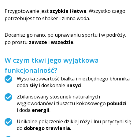
Przygotowanie jest
szybkie
i
łatwe
. Wszystko czego
potrzebujesz to shaker i zimna woda.
Docenisz go rano, po uprawianiu sportu i w podróży,
po prostu
zawsze
i
wszędzie
.
W czym tkwi jego wyjątkowa
funkcjonalność?
Wysoka zawartość białka i niezbędnego błonnika
doda
siły
i doskonale
nasyci
.
Zbilansowany stosunek naturalnych
węglowodanów i tłuszczu kokosowego
pobudzi
i doda
energii
.
Unikalne połączenie dzikiej róży i lnu przyczyni się
do
dobrego trawienia
.