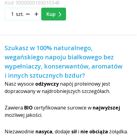
Kod: 9000000100010348
szt.
Kup
Szukasz w 100% naturalnego,
wegańskiego napoju białkowego bez
wypełniaczy, konserwantów, aromatów
i innych sztucznych bzdur?
Nasz wysoce
odżywczy
napój proteinowy jest
dopracowany w najdrobniejszych szczegółach.
Zawiera
BIO
certyfikowane surowce w
najwyższej
możliwej jakości.
Niezawodnie
nasyca
, dodaje
sił
i
nie obciąża
żołądka.