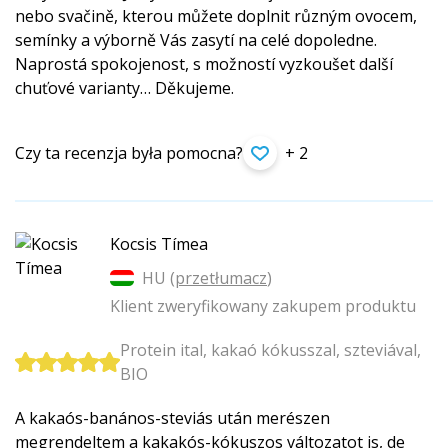
nebo svačině, kterou můžete doplnit různým ovocem,
semínky a výborně Vás zasytí na celé dopoledne.
Naprostá spokojenost, s možností vyzkoušet další
chuťové varianty… Děkujeme.
Czy ta recenzja była pomocna?
+ 2
Kocsis Tímea
HU (
przetłumacz
)
Klient zweryfikowany zakupem produktu
Protein ital, kakaó kókusszal, szteviával,
BIO
A kakaós-banános-steviás után merészen
megrendeltem a kakakós-kókuszos változatot is, de