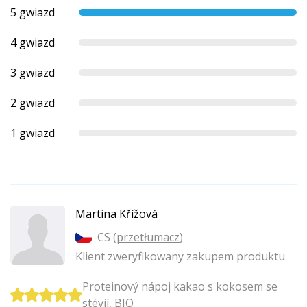
5 gwiazd
4 gwiazd
3 gwiazd
2 gwiazd
1 gwiazd
Martina Křížová
CS (
przetłumacz
)
Klient zweryfikowany zakupem produktu
Proteinový nápoj kakao s kokosem se
stévií, BIO