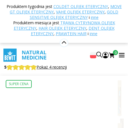
Strona główna
E-shop
Odżywianie i suplementy
Produktem tygodnia jest
COLDET OLEJEK ETERYCZNY
,
MOVE
diety
Kawy
Napoje proteinowe
Napój
GT OLEJEK ETERYCZNY
,
VAHE OLEJEK ETERYCZNY
,
GOLD
proteinowy, kakao z kokosem, ze stewią, BIO
SENSITIVE OLEJEK ETERYCZNY
i
inne
Produktem miesiąca jest
TRAWA CYTRYNOWA OLEJEK
ETERYCZNY
,
HAIR OLEJEK ETERYCZNY
,
DENT OLEJEK
ETERYCZNY
,
PRAWTEIN HAIR
i
inne
Napój proteinowy, kakao z kokosem,
ze stewią, BIO
0
Suplement diety
5
Pokaż 4 recenzji
SUPER CENA