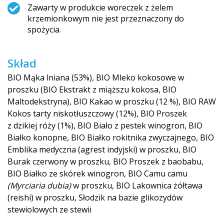
Zawarty w produkcie woreczek z żelem
krzemionkowym nie jest przeznaczony do
spożycia.
Skład
BIO Mąka lniana (53%), BIO Mleko kokosowe w
proszku (BIO Ekstrakt z miąższu kokosa, BIO
Maltodekstryna), BIO Kakao w proszku (12 %), BIO RAW
Kokos tarty niskotłuszczowy (12%), BIO Proszek
z dzikiej róży (1%), BIO Biało z pestek winogron, BIO
Białko konopne, BIO Białko rokitnika zwyczajnego, BIO
Emblika medyczna (agrest indyjski) w proszku, BIO
Burak czerwony w proszku, BIO Proszek z baobabu,
BIO Białko ze skórek winogron, BIO Camu camu
(Myrciaria dubia)
w proszku, BIO Lakownica żółtawa
(reishi) w proszku, Słodzik na bazie glikozydów
stewiolowych ze stewii