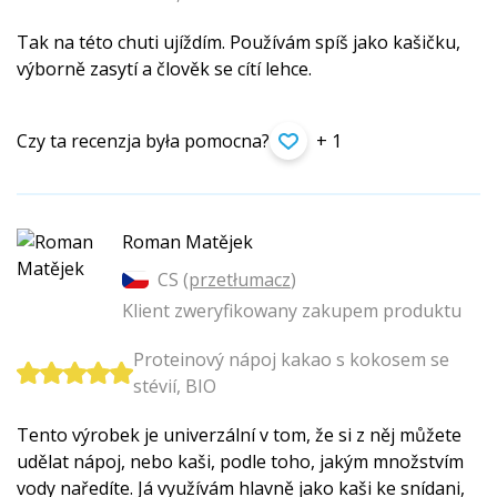
Tak na této chuti ujíždím. Používám spíš jako kašičku,
výborně zasytí a člověk se cítí lehce.
Czy ta recenzja była pomocna?
+ 1
Roman Matějek
CS (
przetłumacz
)
Klient zweryfikowany zakupem produktu
Proteinový nápoj kakao s kokosem se
stévií, BIO
Tento výrobek je univerzální v tom, že si z něj můžete
udělat nápoj, nebo kaši, podle toho, jakým množstvím
vody naředíte. Já využívám hlavně jako kaši ke snídani,