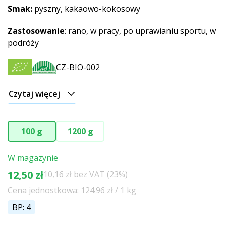
Smak:
pyszny, kakaowo-kokosowy
Zastosowanie
: rano, w pracy, po uprawianiu sportu, w
podróży
CZ-BIO-002
Czytaj więcej
100 g
1200 g
W magazynie
12,50 zł
10,16 zł bez VAT (23%)
Cena jednostkowa: 124.96 zł / 1 kg
BP: 4