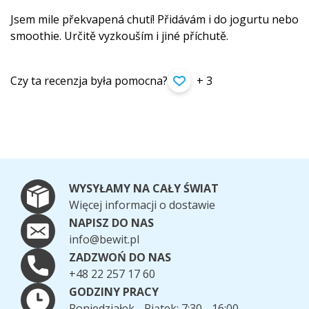
Jsem mile překvapená chutí! Přidávám i do jogurtu nebo
smoothie. Určitě vyzkouším i jiné příchutě.
Czy ta recenzja była pomocna?
+ 3
WYSYŁAMY NA CAŁY ŚWIAT
Więcej informacji o dostawie
NAPISZ DO NAS
info@bewit.pl
ZADZWOŃ DO NAS
+48 22 257 17 60
GODZINY PRACY
Poniedziałek - Piątek: 7:30 - 16:00