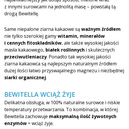
z innymi surowcami na jednolitą masę – powstałą tą
drogą Bewitellę.
Same niepalone ziarna kakaowe są
ważnym źródłem
nie tylko szerokiej gamy
witamin, minerałów
i cennych fitoskładników
, ale także wysokiej jakości
masła kakaowego,
białek roślinnych
i skutecznych
przeciwutleni­aczy
. Ponadto tak wysokiej jakości
ziarna kakaowca są najlepszym naturalnym źródłem
dużej ilości łatwo przyswajalnego magnezu i niezbędnej
siarki organicznej
.
BEWITELLA WCIĄŻ ŻYJE
Delikatna obsługa, w 100% naturalne surowce i niskie
temperatury przetwarzania. To kombinacja, w której
Bewitella zachowuje
maksymalną ilość żywotnych
enzymów
= wciąż żyje.