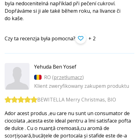
byla nedocenitelná například při pečení cukroví.
Dopřáváme si ji ale také během roku, na lívance či
do kaše.
Czy ta recenzja była pomocna?
+ 2
Yehuda Ben Yosef
RO (
przetłumacz
)
Klient zweryfikowany zakupem produktu
BEWITELLA Merry Christmas, BIO
Ador acest produs ,eu care nu sunt un consumator de
ciocolata ,acesta este ideal pentru a îmi satisface pofta
de dulce . Cu o nuanță cremoasă,cu aromă de
scorțișoară,bucățe­le de portocala și stafide este de-a