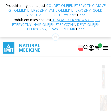
Strona główna
E-shop
Odżywianie i suplementy
Produktem tygodnia jest
COLDET OLEJEK ETERYCZNY
,
MOVE
diety
Bewitella
BEWITELLA Merry Christmas, BIO
GT OLEJEK ETERYCZNY
,
VAHE OLEJEK ETERYCZNY
,
GOLD
SENSITIVE OLEJEK ETERYCZNY
i
inne
Produktem miesiąca jest
TRAWA CYTRYNOWA OLEJEK
ETERYCZNY
,
HAIR OLEJEK ETERYCZNY
,
DENT OLEJEK
BEWITELLA Merry Christmas, BIO
ETERYCZNY
,
PRAWTEIN HAIR
i
inne
PYSZNY KREM Z ZIAREN KAKAOWCA I INNYCH
SUPERFOODS
0
4.81
Pokaż 26 recenzji