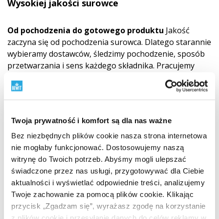
Wysokiej jakości surowce
Od pochodzenia do gotowego produktu
Jakość
zaczyna się od pochodzenia surowca. Dlatego starannie
wybieramy dostawców, śledzimy pochodzenie, sposób
przetwarzania i sens każdego składnika. Pracujemy
z surowcami BIO, podejściem RAW, źródłami roślinnymi
i surowcami z dzikiej natury tam, gdzie ma to sens.
Szacunek dla natury łączymy z nauką, testowaniem
i własną odpowiedzialnością.
Dowiedz się, dlaczego
Twoja prywatność i komfort są dla nas ważne
pochodzenie surowców ma znaczenie
"
Bez niezbędnych plików cookie nasza strona internetowa
nie mogłaby funkcjonować. Dostosowujemy naszą
witrynę do Twoich potrzeb. Abyśmy mogli ulepszać
świadczone przez nas usługi, przygotowywać dla Ciebie
aktualności i wyświetlać odpowiednie treści, analizujemy
Twoje zachowanie za pomocą plików cookie. Klikając
przycisk „Zgadzam się”, wyrażasz zgodę na korzystanie
z plików cookie i przesyłanie danych do celów reklamy w