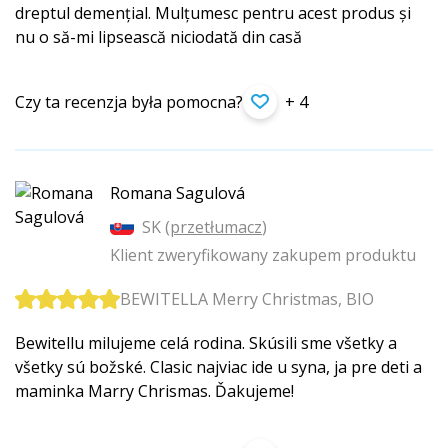
dreptul demențial. Mulțumesc pentru acest produs și
nu o să-mi lipsească niciodată din casă
Czy ta recenzja była pomocna?
+ 4
Romana Sagulová
SK (
przetłumacz
)
Klient zweryfikowany zakupem produktu
BEWITELLA Merry Christmas, BIO
Bewitellu milujeme celá rodina. Skúsili sme všetky a
všetky sú božské. Clasic najviac ide u syna, ja pre deti a
maminka Marry Chrismas. Ďakujeme!