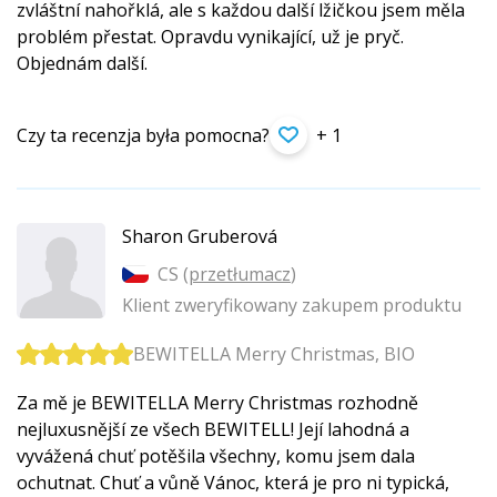
zvláštní nahořklá, ale s každou další lžičkou jsem měla
problém přestat. Opravdu vynikající, už je pryč.
Objednám další.
Czy ta recenzja była pomocna?
+ 1
Sharon Gruberová
CS (
przetłumacz
)
Klient zweryfikowany zakupem produktu
BEWITELLA Merry Christmas, BIO
Za mě je BEWITELLA Merry Christmas rozhodně
nejluxusnější ze všech BEWITELL! Její lahodná a
vyvážená chuť potěšila všechny, komu jsem dala
ochutnat. Chuť a vůně Vánoc, která je pro ni typická,