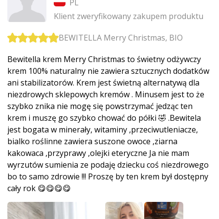
PL
Klient zweryfikowany zakupem produktu
BEWITELLA Merry Christmas, BIO
Bewitella krem Merry Christmas to świetny odżywczy
krem 100% naturalny nie zawiera sztucznych dodatków
ani stabilizatorów. Krem jest świetną alternatywą dla
niezdrowych sklepowych kremów . Minusem jest to że
szybko znika nie mogę się powstrzymać jedząc ten
krem i muszę go szybko chować do półki 🤣 .Bewitela
jest bogata w minerały, witaminy ,przeciwutleniacze,
bialko roślinne zawiera suszone owoce ,ziarna
kakowaca ,przyprawy ,olejki eteryczne Ja nie mam
wyrzutów sumienia ze podaję dziecku coś niezdrowego
bo to samo zdrowie !!! Proszę by ten krem był dostępny
cały rok 😋😋😋😋