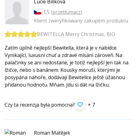
Lucie Bilíková
CS (
przetłumacz
)
Klient zweryfikowany zakupem produktu
BEWITELLA Merry Christmas, BIO
Zatím úplně nejlepší Bewitella, která je v nabídce.
Vynikající, luxusní chuť a zdravé mlsání zároveň. Na
palačinky se ani nedostane, je totiž nejlepší jen tak na
lžičce, nebo s banánem. Kousky moruší, kterými je
posypána nahoře, dodávají Bewitellce ještě úžasnou
přidanou hodnotu. Mňam. Jdu si dát na lžičku.
Czy ta recenzja była pomocna?
+ 7
Roman Matějek