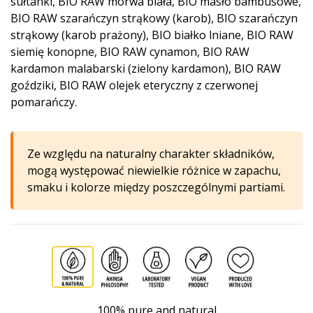
sułtanki, BIO RAW morwa biała, BIO masło bambusowe,
BIO RAW szarańczyn strąkowy (karob), BIO szarańczyn
strąkowy (karob prażony), BIO białko lniane, BIO RAW
siemię konopne, BIO RAW cynamon, BIO RAW
kardamon malabarski (zielony kardamon), BIO RAW
goździki, BIO RAW olejek eteryczny z czerwonej
pomarańczy.
Ze względu na naturalny charakter składników,
mogą występować niewielkie różnice w zapachu,
smaku i kolorze między poszczególnymi partiami.
100% pure and natural