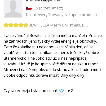
Martina Gašparová
CS (
przetłumacz
)
Klient zweryfikowany zakupem produktu
BEWITELLA Merry Christmas, BIO
Tahle vánoční Bewitella je láska mého manžela. Pracuje
na zahradách, jeho fyzický výdej energie je obrovský.
Tato čokoládka mu nejednou zachránila den, dá se
v autě vozit i za tepla, nikam se nerozteče, když dobře
utáhne víčko. Jiné čokolády už u nás nepřipadají
v úvahu. Určitě je koupím v létě dětem na skaut.tábor.
Mravenci na ně nepolezou do stanu a kluci budou moci
v době odpočinku zdravě mlsat. Díky díky díky
Czy ta recenzja była pomocna?
+ 2