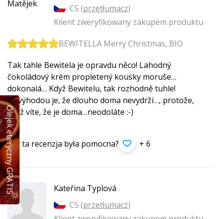
CS (
przetłumacz
)
Klient zweryfikowany zakupem produktu
BEWITELLA Merry Christmas, BIO
Tak tahle Bewitela je opravdu něco! Lahodný
čokoládový krém propletený kousky moruše…
dokonalá… Když Bewitelu, tak rozhodně tuhle!
Nevýhodou je, že dlouho doma nevydrží…, protože,
Olejek eteryczny GRATIS
když víte, že je doma…neodoláte :-)
Czy ta recenzja była pomocna?
+ 6
Kateřina Typlová
CS (
przetłumacz
)
Klient zweryfikowany zakupem produktu