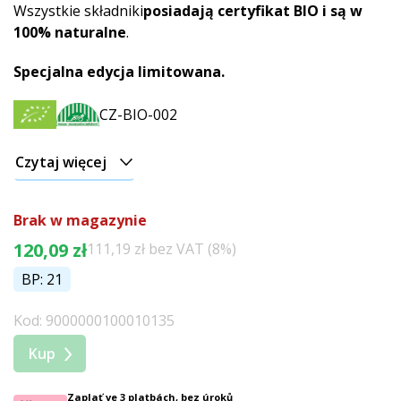
Wszystkie składniki
posiadają certyfikat BIO i są w
100% naturalne
.
Specjalna edycja limitowana.
CZ-BIO-002
Czytaj więcej
Brak w magazynie
120,09 zł
111,19 zł bez VAT (8%)
BP: 21
Kod: 9000000100010135
Kup
Zaplať ve 3 platbách, bez úroků