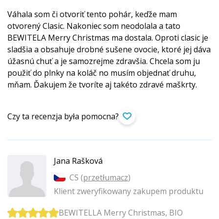
Váhala som či otvoriť tento pohár, keďže mam
otvorený Clasic. Nakoniec som neodolala a tato
BEWITELA Merry Christmas ma dostala. Oproti clasic je
sladšia a obsahuje drobné sušene ovocie, ktoré jej dáva
úžasnú chuť a je samozrejme zdravšia. Chcela som ju
použiť do plnky na koláč no musím objednať druhu,
mňam. Ďakujem že tvoríte aj takéto zdravé maškrty.
Czy ta recenzja była pomocna?
Jana Rašková
CS (
przetłumacz
)
Klient zweryfikowany zakupem produktu
BEWITELLA Merry Christmas, BIO