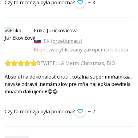
Czy ta recenzja była pomocna?
+ 3
Erika Juričkovičová
SK (
przetłumacz
)
Klient zweryfikowany zakupem produktu
BEWITELLA Merry Christmas, BIO
Absolútna dokonalosť chuti , totálna super mnňamkaa,
navyše zdravá ,nemám slov pre mňa najlepšia bewitela
mnaam ďakujem ♥️😋😋
Czy ta recenzja była pomocna?
+ 2