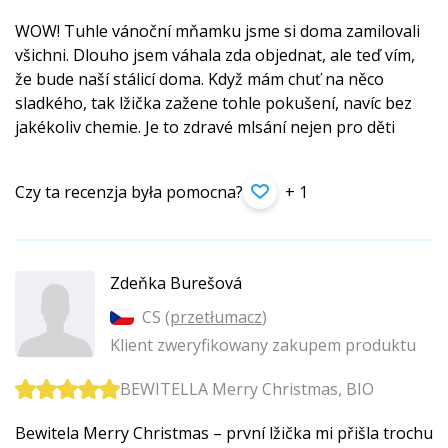
WOW! Tuhle vánoční mňamku jsme si doma zamilovali
všichni. Dlouho jsem váhala zda objednat, ale teď vím,
že bude naší stálicí doma. Když mám chuť na něco
sladkého, tak lžička zažene tohle pokušení, navíc bez
jakékoliv chemie. Je to zdravé mlsání nejen pro děti
Czy ta recenzja była pomocna?
+ 1
Zdeňka Burešová
CS (
przetłumacz
)
Klient zweryfikowany zakupem produktu
BEWITELLA Merry Christmas, BIO
Bewitela Merry Christmas – první lžička mi přišla trochu