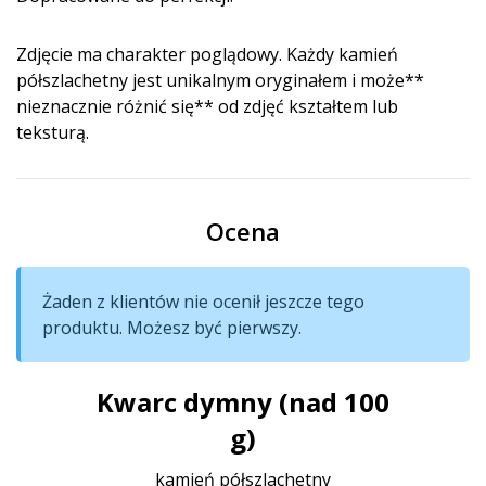
Zdjęcie ma charakter poglądowy. Każdy kamień
półszlachetny jest unikalnym oryginałem i może**
nieznacznie różnić się** od zdjęć kształtem lub
teksturą.
Ocena
Żaden z klientów nie ocenił jeszcze tego
produktu. Możesz być pierwszy.
Kwarc dymny (nad 100
g)
kamień półszlachetny