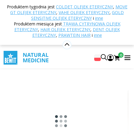
Strona główna
E-shop
Inne produkty
Szungit i
Produktem tygodnia jest
COLDET OLEJEK ETERYCZNY
,
MOVE
minerały
Obelisk
Kwarc dymny (nad 100 g)
GT OLEJEK ETERYCZNY
,
VAHE OLEJEK ETERYCZNY
,
GOLD
SENSITIVE OLEJEK ETERYCZNY
i
inne
Produktem miesiąca jest
TRAWA CYTRYNOWA OLEJEK
ETERYCZNY
,
HAIR OLEJEK ETERYCZNY
,
DENT OLEJEK
Kwarc dymny (nad 100 g)
ETERYCZNY
,
PRAWTEIN HAIR
i
inne
kamień półszlachetny
Smoky quartz
0
0
Dodaj własną ocenę