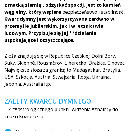
z matką ziemiąi
, odzyskać spokój. Jest to kamień
węgielny, który wspiera
bezpieczeństwo i stabilność
.
Kwarc dymny jest wykorzystywana zarówno w
przemyśle jubilerskim, jak i w lecznictwie
ludowym. Przypisuje się jej **działanie
uspokajające i oczyszczające
.
Złoża znajdują się w Republice Czeskiej: Dolní Bory,
Suky, Sklenné, Rousměrov, Liberecko, Dražice, Cínovec.
Największe złoża za granicą to Madagaskar, Brazylia,
USA, Szkocja, Austria, Szwajcaria, Rosja, Ukraina,
Japonia, Australia itp.
ZALETY KWARCU DYMNEGO
– Z **astrologicznego punktu widzenia **należy do
znaku Koziorożca.