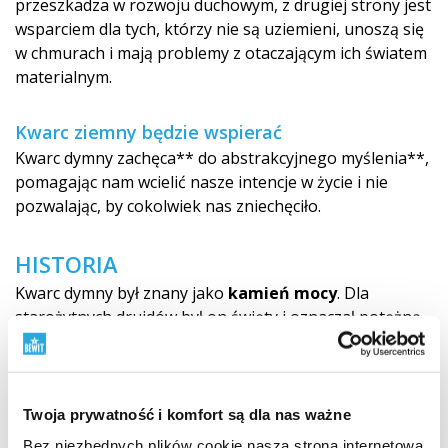
przeszkadza w rozwoju duchowym, z drugiej strony jest
wsparciem dla tych, którzy nie są uziemieni, unoszą się
w chmurach i mają problemy z otaczającym ich światem
materialnym.
Kwarc ziemny będzie wspierać
Kwarc dymny zachęca** do abstrakcyjnego myślenia**,
pomagając nam wcielić nasze intencje w życie i nie
pozwalając, by cokolwiek nas zniechęciło.
HISTORIA
Kwarc dymny był znany jako
kamień mocy
. Dla
starożytnych druidów był on święty i oznaczał potężną
ciemną siłę ziemskich bogów i bogiń. Był również
związany ze starożytną grecką boginią Hekate,
boginią
magii
. W innych kulturach dusza prowadziła do życia
pozagrobowego, służyła w rytuałach szamanistycznych
Twoja prywatność i komfort są dla nas ważne
i ceremoniach plemiennych oraz była wykorzystywana
Bez niezbędnych plików cookie nasza strona internetowa