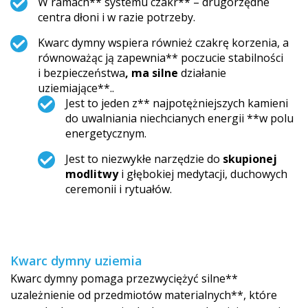
W ramach** systemu czakr** – drugorzędne
centra dłoni i w razie potrzeby.
Kwarc dymny wspiera również czakrę korzenia, a
równoważąc ją zapewnia** poczucie stabilności
i bezpieczeństwa
, ma silne
działanie
uziemiające**..
Jest to jeden z** najpotężniejszych kamieni
do uwalniania niechcianych energii **w polu
energetycznym.
Jest to niezwykłe narzędzie do
skupionej
modlitwy
i głębokiej medytacji, duchowych
ceremonii i rytuałów.
Kwarc dymny uziemia
Kwarc dymny pomaga przezwyciężyć silne**
uzależnienie od przedmiotów materialnych**, które