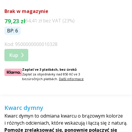
Brak w magazynie
79,23 zł
64,41 zł bez VAT (23%)
BP: 6
Kod: 9500000000010328
Kup
Zaplať ve 3 platbách, bez úroků
Zaplať za objednávky nad 850 Kč ve 3
bezúročných platbách.
Další informace
Kwarc dymny
Kwarc dymyn to odmiana kwarcu o brązowym kolorze
i różnych odcieniach, które wskazują i łączą się z naturą.
Pomoże zrelaksować się,
ponownie połączyć się