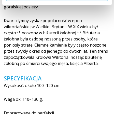
dubh, „noża do skarpet“, który nadal jest częścią
góralskiej odzieży.
Kwarc dymny zyskał popularność w epoce
wiktoriańskiej w Wielkiej Brytanii. W XIX wieku był
często** noszony w biżuterii żałobnej.** Biżuteria
żałobna była ozdobą noszoną przez osoby, które
poniosły stratę. Ciemne kamienie były często noszone
przez zwykły okres od jednego do dwóch lat. Ten trend
zapoczątkowała Królowa Wiktoria, nosząc biżuterię
żałobną po śmierci swojego męża, księcia Alberta.
SPECYFIKACJA
Wysokość: około 100–120 cm
Waga ok. 110–130 g.
Dopracowane do perfekcji.