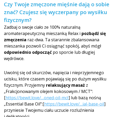
Czy Twoje zmęczone mięśnie dają o sobie
znać? Czujesz się wyczerpany po wysiłku
fizycznym?
Zadbaj o swoje ciało ze 100% naturalną
aromaterapeutyczną mieszanką Relax i
pozbądź się
zmęczenia
raz-dwa. Ta starannie zbalansowana
mieszanka pozwoli Ci osiągnąć spokój, abyś mógł
odpowiednio odpocząć
po sporcie lub długiej
wędrówce.
Uwolnij się od skurczów, napięcia i nieprzyjemnego
ucisku, które czasem pojawiają się po dużym wysiłku
fizycznym. Przyjemny
relaksujący masaż
z
„Frakcjonowanym olejem kokosowym / MCT”:
[
https://bewit.love/…oned-oil-mct
] lub bazą nośną
„Essential Base Oil”:[
https://bewit.love/…ial-base-oil
]
przyniesie Twojemu ciału uczucie rozluźnienia
i delikatności.