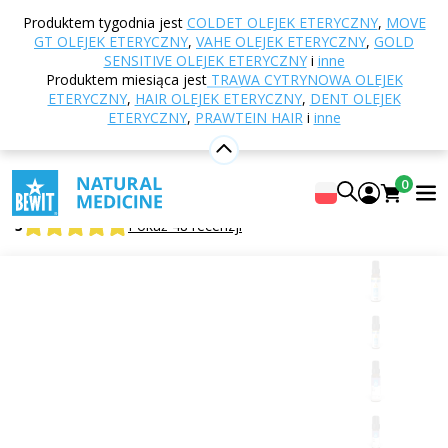
Strona główna
E-shop
Aromaterapia
Olejki
Produktem tygodnia jest
COLDET OLEJEK ETERYCZNY
,
MOVE
eteryczne
Mieszanki olejków eterycznych
Relax
GT OLEJEK ETERYCZNY
,
VAHE OLEJEK ETERYCZNY
,
GOLD
olejek eteryczny
SENSITIVE OLEJEK ETERYCZNY
i
inne
Produktem miesiąca jest
TRAWA CYTRYNOWA OLEJEK
ETERYCZNY
,
HAIR OLEJEK ETERYCZNY
,
DENT OLEJEK
ETERYCZNY
,
PRAWTEIN HAIR
i
inne
Relax olejek eteryczny
W 100% czysta i naturalna mieszanka olejków
0
eterycznych w jakości CTEO®
5
Pokaż 48 recenzji
Odpowiednie
do