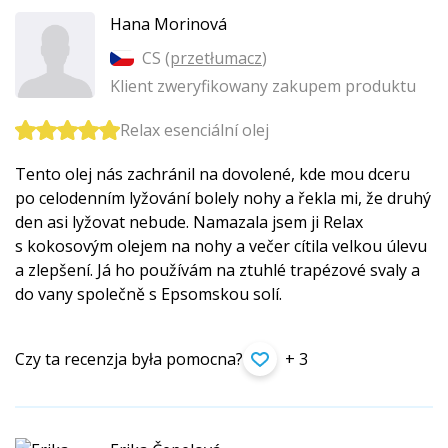
Hana Morinová
CS (
przetłumacz
)
Klient zweryfikowany zakupem produktu
Relax esenciální olej
Tento olej nás zachránil na dovolené, kde mou dceru
po celodenním lyžování bolely nohy a řekla mi, že druhý
den asi lyžovat nebude. Namazala jsem ji Relax
s kokosovým olejem na nohy a večer cítila velkou úlevu
a zlepšení. Já ho používám na ztuhlé trapézové svaly a
do vany společně s Epsomskou solí.
Czy ta recenzja była pomocna?
+ 3