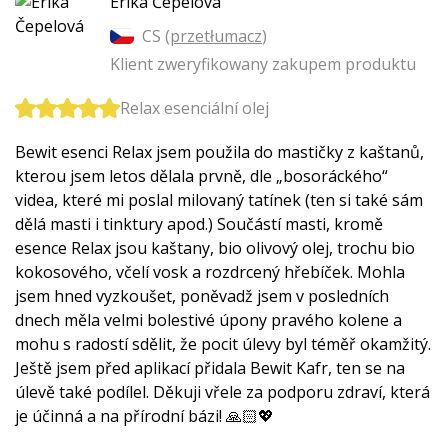
Erika Čepelová
CS (
przetłumacz
)
Klient zweryfikowany zakupem produktu
Relax esenciální olej
Bewit esenci Relax jsem použila do mastičky z kaštanů,
kterou jsem letos dělala prvně, dle „bosoráckého“
videa, které mi poslal milovaný tatínek (ten si také sám
dělá masti i tinktury apod.) Součástí masti, kromě
esence Relax jsou kaštany, bio olivový olej, trochu bio
kokosového, včelí vosk a rozdrcený hřebíček. Mohla
jsem hned vyzkoušet, poněvadž jsem v posledních
dnech měla velmi bolestivé úpony pravého kolene a
mohu s radostí sdělit, že pocit úlevy byl téměř okamžitý.
Ještě jsem před aplikací přidala Bewit Kafr, ten se na
úlevě také podílel. Děkuji vřele za podporu zdraví, která
je účinná a na přírodní bázi! 🙏🏻💖