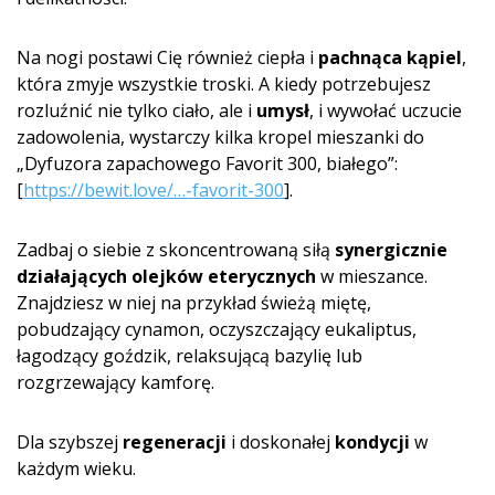
Na nogi postawi Cię również ciepła i
pachnąca kąpiel
,
która zmyje wszystkie troski. A kiedy potrzebujesz
rozluźnić nie tylko ciało, ale i
umysł
, i wywołać uczucie
zadowolenia, wystarczy kilka kropel mieszanki do
„Dyfuzora zapachowego Favorit 300, białego”:
[
https://bewit.love/…-favorit-300
].
Zadbaj o siebie z skoncentrowaną siłą
synergicznie
działających olejków eterycznych
w mieszance.
Znajdziesz w niej na przykład świeżą miętę,
pobudzający cynamon, oczyszczający eukaliptus,
łagodzący goździk, relaksującą bazylię lub
rozgrzewający kamforę.
Dla szybszej
regeneracji
i doskonałej
kondycji
w
każdym wieku.