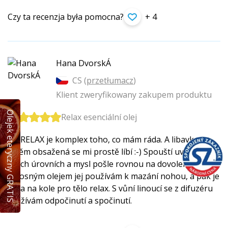
Czy ta recenzja była pomocna?
+ 4
Hana DvorskÁ
CS (
przetłumacz
)
Klient zweryfikowany zakupem produktu
Olejek eteryczny GRATIS
Relax esenciální olej
EO RELAX je komplex toho, co mám ráda. A libavka
v něm obsažená se mi prostě líbí :-) Spouští uvolnění na
všech úrovních a mysl pošle rovnou na dovolenou.
S nosným olejem jej používám k mazání nohou, a pak je
jízda na kole pro tělo relax. S vůní linoucí se z difuzéru
si užívám odpočinutí a spočinutí.