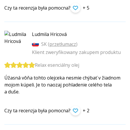
Czy ta recenzja była pomocna?
+ 5
Ludmila Hricová
SK (
przetłumacz
)
Klient zweryfikowany zakupem produktu
Relax esenciálny olej
Úžasná vôňa tohto olejceka nesmie chýbať v žiadnom
mojom kúpeli. Je to naozaj pohladenie celého tela
a duše.
Czy ta recenzja była pomocna?
+ 2