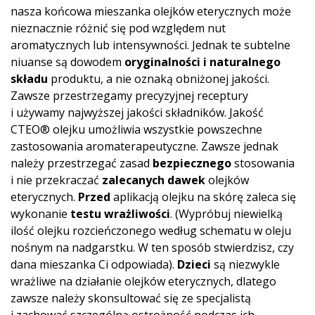
nasza końcowa mieszanka olejków eterycznych może
nieznacznie różnić się pod względem nut
aromatycznych lub intensywności. Jednak te subtelne
niuanse są dowodem
oryginalności i naturalnego
składu
produktu, a nie oznaką obniżonej jakości.
Zawsze przestrzegamy precyzyjnej receptury
i używamy najwyższej jakości składników. Jakość
CTEO® olejku umożliwia wszystkie powszechne
zastosowania aromaterapeutyczne. Zawsze jednak
należy przestrzegać zasad
bezpiecznego
stosowania
i nie przekraczać
zalecanych dawek
olejków
eterycznych.
Przed
aplikacją olejku na skórę zaleca się
wykonanie
testu wrażliwości
. (Wypróbuj niewielką
ilość olejku rozcieńczonego według schematu w oleju
nośnym na nadgarstku. W ten sposób stwierdzisz, czy
dana mieszanka Ci odpowiada).
Dzieci
są niezwykle
wrażliwe na działanie olejków eterycznych, dlatego
zawsze należy skonsultować się ze specjalistą