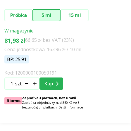
Próbka
5 ml
15 ml
W magazynie
81,98 zł
66,65 zł bez VAT (23%)
Cena jednostkowa: 163.96 zł / 10 ml
BP: 25.91
Kod: 1200000100050191
szt.
Kup
Zaplať ve 3 platbách, bez úroků
Zaplať za objednávky nad 850 Kč ve 3
bezúročných platbách.
Další informace