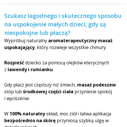
Szukasz łagodnego i skutecznego sposobu
na uspokojenie małych dzieci, gdy są
niespokojne lub płaczą?
Wypróbuj naturalny
aromaterapeutyczny masaż
uspokajający
, który rozwieje wszystkie chmury.
Rozpieść
dziecko za pomocą olejków eterycznych
z
lawendy i rumianku
.
Gdy płacz jest częstszy niż śmiech,
masaż podeszew
stóp lub
środkowej części ciała
przyniesie spokój
i wyciszenie.
W
100% naturalny
skład, moc ziół i łatwa aplikacja
bezpośrednio na skórę
przyniosą szybką ulgę w