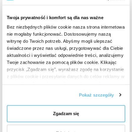
Wyprodukowano w Czechach.
Sposób użycia
Twoja prywatność i komfort są dla nas ważne
Zwilż miejsce, w którym odczuwany jest
Bez niezbędnych plików cookie nasza strona internetowa
dyskomfort
BEWIT mgiełką do ciała
lub przed
nie mogłaby funkcjonować. Dostosowujemy naszą
nałożeniem serum przygotuj maluszkowi
witrynę do Twoich potrzeb. Abyśmy mogli ulepszać
relaksującą kąpiel.
świadczone przez nas usługi, przygotowywać dla Ciebie
aktualności i wyświetlać odpowiednie treści, analizujemy
Delikatnie wmasuj serum w uprzednio zwilżony
Twoje zachowanie za pomocą plików cookie. Klikając
obszar, który wymaga ukojenia, np. podeszwy
przycisk „Zgadzam się”, wyrażasz zgodę na korzystanie
stóp lub środek ciała wokół pępka.
z plików cookie i przesyłanie danych do celów reklamy w
sieciach społecznościowych i innych sieciach
Mała wskazówka dla dużych
reklamowych.
Pokaż szczegóły
podróżników
Czy często podróżujesz z dziećmi? Wypróbuj BEWIT
Zgadzam się
Massage Kids w
poręcznym podróżnym roll-onie
, który
jest gotowy do natychmiastowego użycia na skórze.
Ciesz się relaksacyjnym i uspokajającym rytuałem