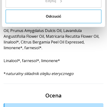
Edytuj
z dziećmi, gdziekolwiek jesteście.
Odrzucić
Skład
Caprylic/Capric Triglyceride, Helianthus Annuus Seed
Oil, Prunus Amygdalus Dulcis Oil, Lavandula
Angustifolia Flower Oil, Matricaria Recutita Flower Oil,
linalool*, Citrus Bergamia Peel Oil Expressed,
limonene*, farnesol*.
Linalool*, farnesol*, limonene*
*
naturalny składnik olejku eterycznego
Ocena