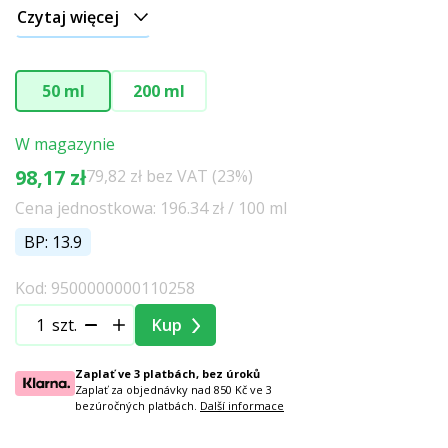
Czytaj więcej
50 ml
200 ml
W magazynie
98,17 zł
79,82 zł bez VAT (23%)
Cena jednostkowa: 196.34 zł / 100 ml
BP: 13.9
Kod: 9500000000110258
szt.
Kup
Zaplať ve 3 platbách, bez úroků
Zaplať za objednávky nad 850 Kč ve 3
bezúročných platbách.
Další informace