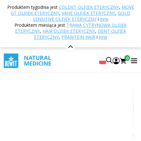
Strona główna
E-shop
Naturalne kosmetyki
Produktem tygodnia jest
COLDET OLEJEK ETERYCZNY
,
MOVE
Pielęgnacja ciała
Olejki do ciała
MASSAGE KIDS
GT OLEJEK ETERYCZNY
,
VAHE OLEJEK ETERYCZNY
,
GOLD
Body Oil Serum
SENSITIVE OLEJEK ETERYCZNY
i
inne
Produktem miesiąca jest
TRAWA CYTRYNOWA OLEJEK
ETERYCZNY
,
HAIR OLEJEK ETERYCZNY
,
DENT OLEJEK
ETERYCZNY
,
PRAWTEIN HAIR
i
inne
MASSAGE KIDS Body Oil Serum
Serum olejowe do masażu ciała
0
0
Dodaj własną ocenę