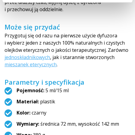
przez dłuższy czas, wyjmij dyszę z dyfuzora
i przechowuj ją oddzielnie.
Może się przydać
Przygotuj się od razu na pierwsze użycie dyfuzora
i wybierz jeden z naszych 100% naturalnych i czystych
olejków eterycznych o jakości terapeutycznej. Zarówno
jednoskładniko­wych
, jak i starannie stworzonych
mieszanek eterycznych
.
Parametry i specyfikacja
Pojemność:
5 ml/15 ml
Materiał:
plastik
Kolor:
czarny
Wymiary:
średnica 72 mm, wysokość 142 mm