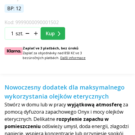
BP: 12
Kod: 9999000090001502
szt.
Kup
Zaplať ve 3 platbách, bez úroků
Zaplať za objednávky nad 850 Kč ve 3
bezúročných platbách.
Další informace
Nowoczesny dodatek dla maksymalnego
wykorzystania olejków eterycznych
Stwórz w domu lub w pracy
wyjątkową atmosferę
za
pomocą dyfuzora zapachowego Onyx i mocy olejków
eterycznych. Delikatne
rozpylenie zapachu w
pomieszczeniu
odświeży umysł, doda energii, złagodzi
napięcie, wspiera koncentrację lub przyniesie spokój