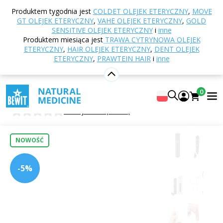
Strona główna
E-shop
Aromaterapia
Dyfuzory
Produktem tygodnia jest
COLDET OLEJEK ETERYCZNY
,
MOVE
i dyfuzory zapachowe
Dyfuzory zapachowe
GT OLEJEK ETERYCZNY
,
VAHE OLEJEK ETERYCZNY
,
GOLD
bezwodne
Aromatyczny dyfuzor bezwodny, ONYX,
SENSITIVE OLEJEK ETERYCZNY
i
inne
Produktem miesiąca jest
TRAWA CYTRYNOWA OLEJEK
czarny
ETERYCZNY
,
HAIR OLEJEK ETERYCZNY
,
DENT OLEJEK
ETERYCZNY
,
PRAWTEIN HAIR
i
inne
Aromatyczny dyfuzor bezwodny,
0
ONYX, czarny
0
Dodaj własną ocenę
NOWOŚĆ
-5%