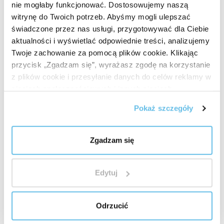
nie mogłaby funkcjonować. Dostosowujemy naszą
witrynę do Twoich potrzeb. Abyśmy mogli ulepszać
Kluczowe właściwości
świadczone przez nas usługi, przygotowywać dla Ciebie
Specjalna technologia rozpyla olejki eteryczne w
aktualności i wyświetlać odpowiednie treści, analizujemy
powietrzu w postaci niezwykle drobnych
Twoje zachowanie za pomocą plików cookie. Klikając
nanocząsteczek.
przycisk „Zgadzam się”, wyrażasz zgodę na korzystanie
Możliwość ustawienia intensywności rozpylania.
z plików cookie i przesyłanie danych do celów reklamy w
sieciach społecznościowych i innych sieciach
Automatyczne wyłączanie po upływie ustawionego
reklamowych.
czasu pracy.
Pokaż szczegóły
Łatwa obsługa i konserwacja.
Zgadzam się
Cicha i oszczędna praca.
Edytuj
Uwaga
Dyfuzor należy zawsze używać zgodnie z dołączoną
instrukcją obsługi. Używaj wyłącznie 100% czystych
Odrzucić
olejków eterycznych. Jeśli dyfuzor nie jest używany