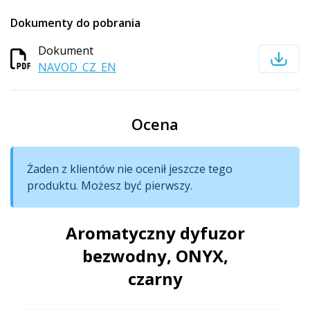
Dokumenty do pobrania
Dokument
NAVOD_CZ_EN
Ocena
Żaden z klientów nie ocenił jeszcze tego
produktu. Możesz być pierwszy.
Aromatyczny dyfuzor
bezwodny, ONYX,
czarny