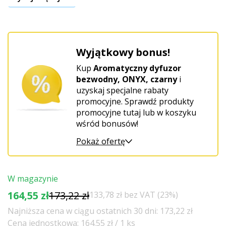
Wyjątkowy bonus!
Kup
Aromatyczny dyfuzor
bezwodny, ONYX, czarny
i
uzyskaj specjalne rabaty
promocyjne. Sprawdź produkty
promocyjne tutaj lub w koszyku
wśród bonusów!
Pokaż ofertę
W magazynie
164,55 zł
173,22 zł
133,78 zł bez VAT (23%)
Najniższa cena w ciągu ostatnich 30 dni: 173,22 zł
Cena jednostkowa: 164.55 zł / 1 ks