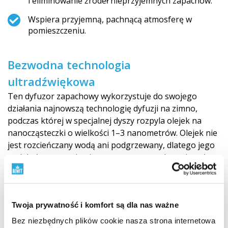
i eliminowanie źródeł nieprzyjemnych zapachów.
Wspiera przyjemną, pachnącą atmosferę w
pomieszczeniu.
Bezwodna technologia
ultradźwiękowa
Ten dyfuzor zapachowy wykorzystuje do swojego
działania najnowszą technologię dyfuzji na zimno,
podczas której w specjalnej dyszy rozpyla olejek na
nanocząsteczki o wielkości 1–3 nanometrów. Olejek nie
jest rozcieńczany wodą ani podgrzewany, dlatego jego
molekuły pozostają nienaruszone, co zachowuje pełny,
intensywny zapach i pozwala w pełni docenić korzyści
poszczególnych olejków eterycznych.
Twoja prywatność i komfort są dla nas ważne
Dyfuzor tworzy suchą mgiełkę, która nie wpływa na
wilgotność powietrza w pomieszczeniu.
Bez niezbędnych plików cookie nasza strona internetowa