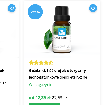
-55%
jek
Goździki, liść olejek eteryczny
Jednogatunkowe olejki eteryczne
czne
W magazynie
od 12,39 zł
27,53 zł