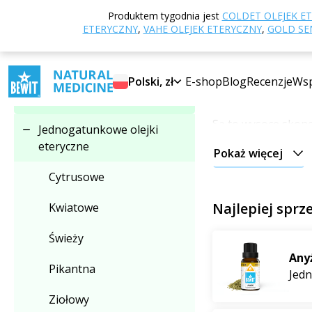
Strona główna
E
Produktem tygodnia jest
COLDET OLEJEK E
Wybierz kategorię
Jednogatunkowe ol
ETERYCZNY
,
VAHE OLEJEK ETERYCZNY
,
GOLD SEN
Jednogatunko
Jednogatunkowe olejki
Polski, zł
E-shop
Blog
Recenzje
Wsp
Wzbogać swoje cod
eteryczne
Są to wysoce skon
Jednogatunkowe olejki
eteryczne
Pokaż więcej
Ich działanie jest 
Cytrusowe
czasem nawet znacz
Najlepiej sprz
Kwiatowe
Jak stosować
Świeży
Istnieje wiele spo
Any
Pikantna
Jedn
Wiele olejków ete
Ziołowy
nich przygotować 