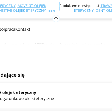
-shop
Aromaterapia
Olejki eteryczne
TERYCZNY
,
MOVE GT OLEJEK
Produktem miesiąca jest
TRAWA
ejki eteryczne
SITIVE OLEJEK ETERYCZNY
i
inne
ETERYCZNY
,
DENT OL
we olejki eteryczne
ółpraca
Kontakt
zienne życie dobroczynnym działaniem naszych aromatyczny
centrowane, lotne,
100% naturalne substancje
pozyskiwane 
znacznie
silniejsze
niż herbat czy naparów ziołowych. W jedne
nie więcej.
edające się
 pojedyncze olejki eteryczne?
sobów użycia. Można je stosować
samodzielnie
lub w postaci
ż olejek eteryczny
ogatunkowe olejki eteryczne
rycznych
do dyfuzora
można dodać również
do mieszanek 
również
olejki do kąpieli i mieszanki do sauny, odśwież