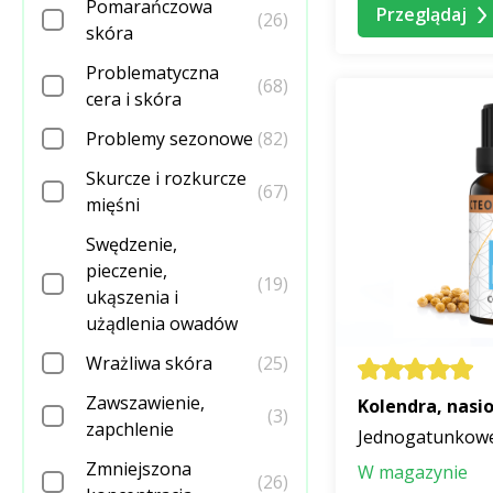
Pomarańczowa
Przeglądaj
(26)
skóra
Problematyczna
(68)
cera i skóra
Problemy sezonowe
(82)
Skurcze i rozkurcze
(67)
mięśni
Swędzenie,
pieczenie,
(19)
ukąszenia i
użądlenia owadów
Wrażliwa skóra
(25)
Zawszawienie,
Kolendra, nasi
(3)
zapchlenie
Jednogatunkowe 
Zmniejszona
W magazynie
(26)