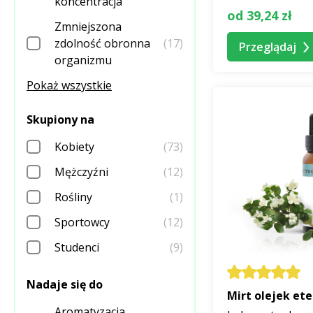
koncentracja
od 39,24 zł
Zmniejszona
zdolność obronna
(17)
Przeglądaj
organizmu
Pokaż wszystkie
Skupiony na
Kobiety
(73)
Mężczyźni
(12)
Rośliny
(1)
Sportowcy
(12)
Studenci
(9)
Nadaje się do
Mirt olejek et
Aromatyzacja