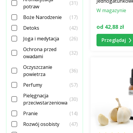
Jednogatunkowe 
(31)
potraw
W magazynie
Boże Narodzenie
(17)
od 42,88 zł
Detoks
(42)
Joga i medytacja
(26)
Przeglądaj
Ochrona przed
(32)
owadami
Oczyszczanie
(36)
powietrza
Perfumy
(57)
Pielęgnacja
(30)
przeciwstarzeniowa
Pranie
(14)
Rozwój osobisty
(47)