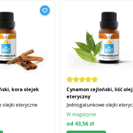
ski, kora olejek
Cynamon cejloński, liść ole
eteryczny
olejki eteryczne
Jednogatunkowe olejki etery
W magazynie
od 43,56 zł