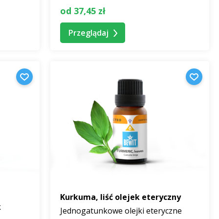
od 37,45 zł
Przeglądaj
Kurkuma, liść olejek eteryczny
k
Jednogatunkowe olejki eteryczne