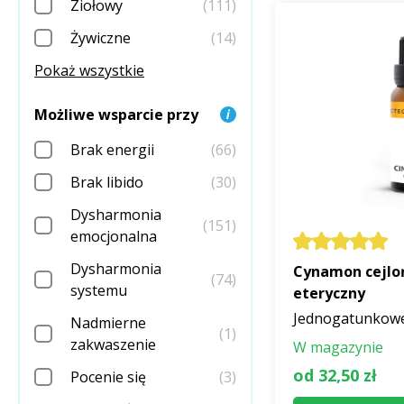
Ziołowy
(111)
Żywiczne
(14)
Pokaż wszystkie
Możliwe wsparcie przy
Brak energii
(66)
Brak libido
(30)
Dysharmonia
(151)
emocjonalna
Dysharmonia
Cynamon cejloń
(74)
systemu
eteryczny
Jednogatunkowe 
Nadmierne
(1)
zakwaszenie
W magazynie
od 32,50 zł
Pocenie się
(3)