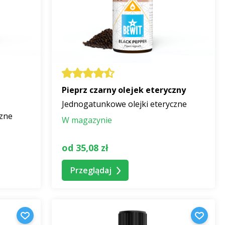
u nośnikowym
. Proporcje rozcieńczenia podane są w
Pieprz czarny olejek eteryczny
 typowych zastosowań aromaterapeutycznych.
Jednogatunkowe olejki eteryczne
rzegać
zalecanego dawkowania
, podanego w opisach
czne
W magazynie
od 35,08 zł
Przeglądaj