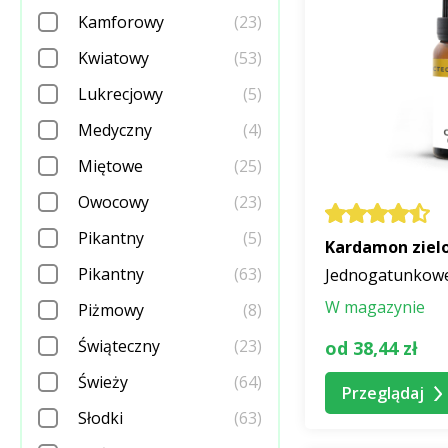
Kamforowy
(23)
Kwiatowy
(53)
Lukrecjowy
(5)
Medyczny
(4)
Miętowe
(25)
Owocowy
(23)
Pikantny
(5)
Kardamon zielo
Pikantny
(63)
Jednogatunkowe 
W magazynie
Piżmowy
(8)
Świąteczny
(23)
od 38,44 zł
Świeży
(64)
Przeglądaj
Słodki
(63)