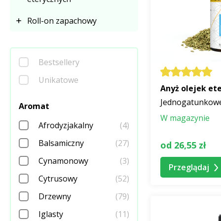
3. Jaki jest najle
Roll-on zapachowy
Przed aplikacją na
opisach poszczegól
Bestsellery
4. Czy olejek et
Unikatowe
Anyż olejek et
Tak, jakość CTEO®
Jednogatunkowe 
Aromat
Zawsze jednak nal
W magazynie
poszczególnych ole
Afrodyzjakalny
(4)
Balsamiczny
(27)
od 26,55 zł
Cynamonowy
(3)
Przeglądaj
Cytrusowy
(52)
Drzewny
(79)
Iglasty
(11)