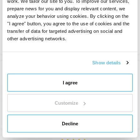
work. We tailor our site to you. To improve our services,
Žena Bik (bik)
prepare news for you and display relevant content, we
Znakovi zodijaka
analyze your behavior using cookies. By clicking on the
Na stanju
"I agree" button, you agree to the use of cookies and the
4,55 €
15,17 €
transfer of data for targeted advertising on social and
other advertising networks.
Pregledajte
Show details
-70%
Žena Blizanci (Blizanci)
I agree
Znakovi zodijaka
Na stanju
Customize
4,20 €
14,01 €
Pregledajte
Decline