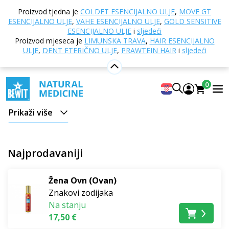
Doma
Online trgovina
Aromaterapija
Parfemi i
Proizvod tjedna je
COLDET ESENCIJALNO ULJE
,
MOVE GT
mirisi
Znakovi zodijaka
ESENCIJALNO ULJE
,
VAHE ESENCIJALNO ULJE
,
GOLD SENSITIVE
ESENCIJALNO ULJE
i
sljedeći
Znakovi zodijaka
Proizvod mjeseca je
LIMUNSKA TRAVA
,
HAIR ESENCIJALNO
ULJE
,
DENT ETERIČNO ULJE
,
PRAWTEIN HAIR
i
sljedeći
Svaki znak zodijaka nosi svoju energiju
. Neki su
vatreni i hrabri, drugi nježni, intuitivni ili analitični.
0
Upravo tu jedinstvenost možete podržati pravim
mirisom.
Prikaži više
Naše
roll-on parfemske mješavine prema
znakovima
kreirane su tako da se usklade s vašom
Najprodavaniji
unutarnjom energijom. Svaki parfem sadrži
posebno
sastavljenu mješavinu eteričnih ulja
, pažljivo
Žena Ovn (Ovan)
odabranih prema karakteru dotičnog znaka.
Znakovi zodijaka
Na stanju
Ne morate razmišljati koji miris odabrati. Dovoljno je
17,50 €
slijediti svoj sunčani znak
. Dopustite si da otvorite