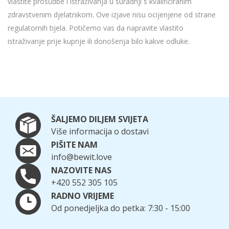
vlastite prosudbe i istraživanja u suradnji s kvalificiranim
zdravstvenim djelatnikom. Ove izjave nisu ocijenjene od strane
regulatornih tijela. Potičemo vas da napravite vlastito
istraživanje prije kupnje ili donošenja bilo kakve odluke.
ŠALJEMO DILJEM SVIJETA
Više informacija o dostavi
PIŠITE NAM
info@bewit.love
NAZOVITE NAS
+420 552 305 105
RADNO VRIJEME
Od ponedjeljka do petka: 7:30 - 15:00