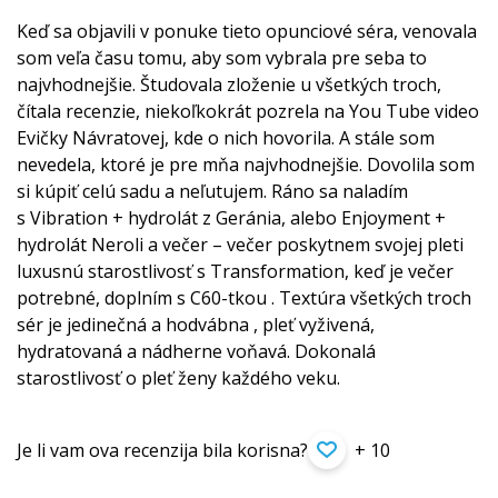
Keď sa objavili v ponuke tieto opunciové séra, venovala
som veľa času tomu, aby som vybrala pre seba to
najvhodnejšie. Študovala zloženie u všetkých troch,
čítala recenzie, niekoľkokrát pozrela na You Tube video
Evičky Návratovej, kde o nich hovorila. A stále som
nevedela, ktoré je pre mňa najvhodnejšie. Dovolila som
si kúpiť celú sadu a neľutujem. Ráno sa naladím
s Vibration + hydrolát z Geránia, alebo Enjoyment +
hydrolát Neroli a večer – večer poskytnem svojej pleti
luxusnú starostlivosť s Transformation, keď je večer
potrebné, doplním s C60-tkou . Textúra všetkých troch
sér je jedinečná a hodvábna , pleť vyživená,
hydratovaná a nádherne voňavá. Dokonalá
starostlivosť o pleť ženy každého veku.
Je li vam ova recenzija bila korisna?
+ 10