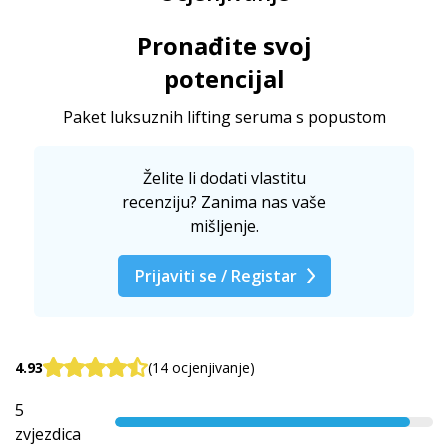
Pronađite svoj
potencijal
Paket luksuznih lifting seruma s popustom
Želite li dodati vlastitu
recenziju? Zanima nas vaše
mišljenje.
Prijaviti se / Registar
4.93
(14 ocjenjivanje)
5
zvjezdica