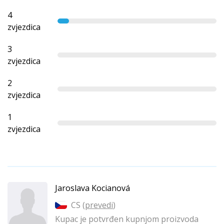
4
zvjezdica
3
zvjezdica
2
zvjezdica
1
zvjezdica
Jaroslava Kocianová
CS (
prevedi
)
Kupac je potvrđen kupnjom proizvoda