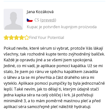
Jana Kozáková
CS (
prevedi
)
Kupac je potvrđen kupnjom proizvoda
Find Your Potential
Pokud nevíte, které sérum si vybrat, protože Vás lákají
všechny, tak rozhodně kupte tento zvýhodněný balíček.
Každé je opravdu jiné a se všemi jsem spokojená.
Jediné, co mi vadí, je aplikace pomocí kapátka. Už se mi
stalo, že jsem po ránu ve spěchu kapátkem zavadila
o láhev a ta se mi převrhla a část drahého séra mi
vyteklo. Aplikace pomocí pumpičky by byla jednoznačně
lepší. Také nevím, jak to dělají ti, kterým údajně stačí
jedna kapka séra na celý obličej i krk. Já potřebuji
minimálně 3, a to mám poměrně mastnou pleť a před
aplikací séra samozřejmě pleť náležitě hydratuji.