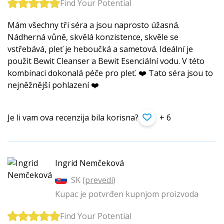
Find Your Potential
Mám všechny tři séra a jsou naprosto úžasná.
Nádherná vůně, skvělá konzistence, skvěle se
vstřebává, pleť je heboučká a sametová. Ideální je
použit Bewit Cleanser a Bewit Esenciální vodu. V této
kombinaci dokonalá péče pro pleť. ❤️ Tato séra jsou to
nejněžnější pohlazení ❤️
Je li vam ova recenzija bila korisna?
+ 6
Ingrid Nemčeková
SK (
prevedi
)
Kupac je potvrđen kupnjom proizvoda
Find Your Potential