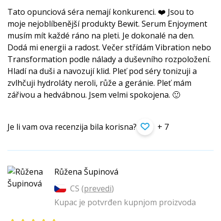
Tato opunciová séra nemají konkurenci. ❤️ Jsou to
moje nejoblíbenější produkty Bewit. Serum Enjoyment
musím mít každé ráno na pleti. Je dokonalé na den.
Dodá mi energii a radost. Večer střídám Vibration nebo
Transformation podle nálady a duševního rozpoložení.
Hladí na duši a navozují klid. Pleť pod séry tonizuji a
zvlhčuji hydroláty neroli, růže a geránie. Pleť mám
zářivou a hedvábnou. Jsem velmi spokojena. 🙂
Je li vam ova recenzija bila korisna?
+ 7
Růžena Šupinová
CS (
prevedi
)
Kupac je potvrđen kupnjom proizvoda