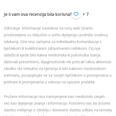
Je li vam ova recenzija bila korisna?
+ 7
Odricanje: Informacije navedene na ovoj web stranici
predstavljene su isključivo u svrhu dijeljenja i podrške osobnoj
edukaciji. One nisu zamjena za individualnu komunikaciju s
liječnikom ili kvalificiranim zdravstvenim radnikom. Cilj nije
ublažiti ili liječiti bilo kakva medicinska ili psihološka stanja,
djelovati preventivno, dijagnosticirati niti poticati takvu aktivnost.
Ukoliko ste trenutno na liječenju ili bilo kakvom medicinskom
tretmanu, posavjetujte se sa svojim liječnikom o promjenama u
prehrani ili promjenama u odnosu na opisane podatke.
Pružene informacije nisu namijenjene kao medicinski savjeti,
već kao dijeljenje znanja i informacija. Potičemo vas da stvorite
vlastito mišljenje o zdravlju i donesete vlastite odluke na temelju