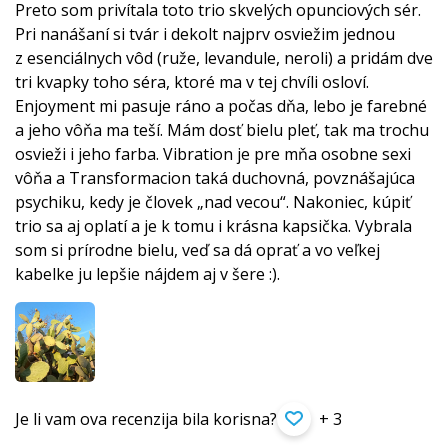
Preto som privítala toto trio skvelých opunciových sér.
Pri nanášaní si tvár i dekolt najprv osviežim jednou
z esenciálnych vôd (ruže, levandule, neroli) a pridám dve
tri kvapky toho séra, ktoré ma v tej chvíli osloví.
Enjoyment mi pasuje ráno a počas dňa, lebo je farebné
a jeho vôňa ma teší. Mám dosť bielu pleť, tak ma trochu
osvieži i jeho farba. Vibration je pre mňa osobne sexi
vôňa a Transformacion taká duchovná, povznášajúca
psychiku, kedy je človek „nad vecou“. Nakoniec, kúpiť
trio sa aj oplatí a je k tomu i krásna kapsička. Vybrala
som si prírodne bielu, veď sa dá oprať a vo veľkej
kabelke ju lepšie nájdem aj v šere :).
Je li vam ova recenzija bila korisna?
+ 3