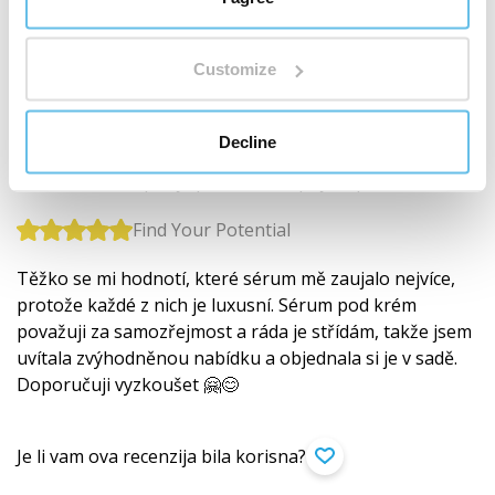
Je li vam ova recenzija bila korisna?
Customize
Simona Tomčíková
Decline
CS (
prevedi
)
Kupac je potvrđen kupnjom proizvoda
Find Your Potential
Těžko se mi hodnotí, které sérum mě zaujalo nejvíce,
protože každé z nich je luxusní. Sérum pod krém
považuji za samozřejmost a ráda je střídám, takže jsem
uvítala zvýhodněnou nabídku a objednala si je v sadě.
Doporučuji vyzkoušet 🤗😊
Je li vam ova recenzija bila korisna?