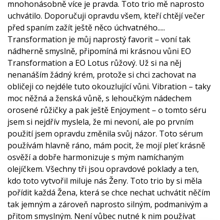
mnohonásobně více je pravda. Toto trio mě naprosto
uchvátilo. Doporučuji opravdu všem, kteří chtějí večer
před spaním zažít ještě něco úchvatného.....
Transformation je můj naprostý favorit – voní tak
nádherně smyslně, připomíná mi krásnou vůni EO
Transformation a EO Lotus růžový. Už si na něj
nenanáším žádný krém, protože si chci zachovat na
obličeji co nejdéle tuto okouzlující vůni. Vibration – taky
moc něžná a ženská vůně, s lehoučkým nádechem
orosené růžičky a pak ještě Enjoyment – o tomto séru
jsem si nejdřív myslela, že mi nevoní, ale po prvním
použití jsem opravdu změnila svůj názor. Toto sérum
používám hlavně ráno, mám pocit, že mojí pleť krásně
osvěží a dobře harmonizuje s mým namíchaným
olejíčkem. Všechny tři jsou opravdové poklady a ten,
kdo toto vytvořil miluje nás Ženy. Toto trio by si měla
pořídit každá Žena, která se chce nechat uchvátit něčím
tak jemným a zároveň naprosto silným, podmanivým a
přitom smyslným. Není vůbec nutné k nim používat