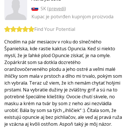
SK (
prevedi
)
Kupac je potvrđen kupnjom proizvoda
Find Your Potential
Chodím na pár mesiacov v roku do slnečného
Španielska, kde rastie kaktus Opuncia. Keď si niekto
myslí, že je ľahké plod Opuncie získať, je na omyle.
Zopárkrát som sa dotkla dozretého
oranžovočerveného plodu a jeho ostré a veľmi malé
ihličky som mala v prstoch a dlho mi trvalo, pokým som
ich vybrala. Teraz už viem, že ich nemám chytať holými
prstami. Na vybratie dužiny je zvláštny grif a sú na to
potrebné špeciálne klieštiky. Ovocie chutí skvele, no
masku a krém na tvár by som z neho asi nezvládla
urobiť. Bála by som sa tých „ihličiek“ :). Čítala som, že
existujú opuncie aj bez pichliačov, ale veď aj pravá ruža
je vzácna aj kvôli ostňom. Aspoň taký je môj názor.