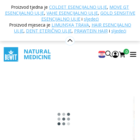
Doma
Online trgovina
Ostali proizvodi
Povoljni
Proizvod tjedna je
COLDET ESENCIJALNO ULJE
,
MOVE GT
BEWIT setovi
Pronađite svoj potencijal
ESENCIJALNO ULJE
,
VAHE ESENCIJALNO ULJE
,
GOLD SENSITIVE
ESENCIJALNO ULJE
i
sljedeći
Proizvod mjeseca je
LIMUNSKA TRAVA
,
HAIR ESENCIJALNO
ULJE
,
DENT ETERIČNO ULJE
,
PRAWTEIN HAIR
i
sljedeći
Pronađite svoj potencijal
Paket luksuznih lifting seruma s popustom
0
4.93
Prikazati 14 recenzije