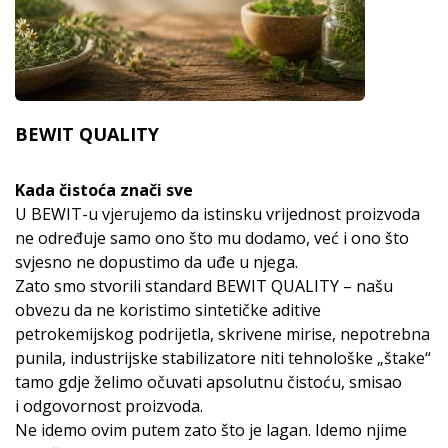
BEWIT QUALITY
Kada čistoća znači sve
U BEWIT-u vjerujemo da istinsku vrijednost proizvoda
ne određuje samo ono što mu dodamo, već i ono što
svjesno ne dopustimo da uđe u njega.
Zato smo stvorili standard BEWIT QUALITY – našu
obvezu da ne koristimo sintetičke aditive
petrokemijskog podrijetla, skrivene mirise, nepotrebna
punila, industrijske stabilizatore niti tehnološke „štake“
tamo gdje želimo očuvati apsolutnu čistoću, smisao
i odgovornost proizvoda.
Ne idemo ovim putem zato što je lagan. Idemo njime