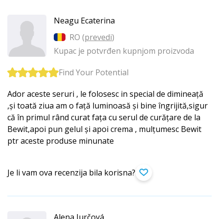
Neagu Ecaterina
RO (
prevedi
)
Kupac je potvrđen kupnjom proizvoda
Find Your Potential
Ador aceste seruri , le folosesc in special de dimineață
,și toată ziua am o față luminoasă și bine îngrijită,sigur
că în primul rând curat fața cu serul de curățare de la
Bewit,apoi pun gelul și apoi crema , mulțumesc Bewit
ptr aceste produse minunate
Je li vam ova recenzija bila korisna?
Alena Jurčová