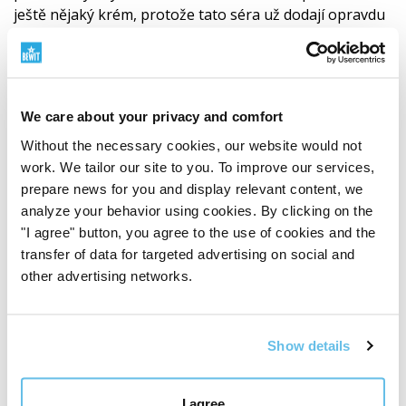
ještě nějaký krém, protože tato séra už dodají opravdu
vše, co naše pokožka potřebuje. Děkuji Bewit a těším se
na další úchvatné překvapení.
Je li vam ova recenzija bila korisna?
+ 4
We care about your privacy and comfort
Without the necessary cookies, our website would not
work. We tailor our site to you. To improve our services,
prepare news for you and display relevant content, we
Nicoletta Mezzina
analyze your behavior using cookies. By clicking on the
GB (
prevedi
)
"I agree" button, you agree to the use of cookies and the
Kupac je potvrđen kupnjom proizvoda
transfer of data for targeted advertising on social and
other advertising networks.
Find Your Potential
Un kit per la bellezza del tuo viso , sicuramente il
Show details
miglior regalo per una donna..
I agree