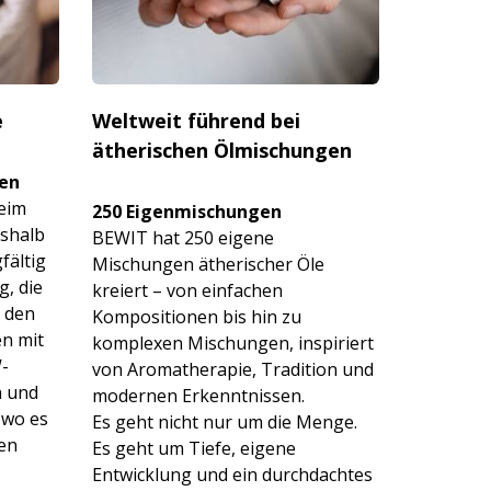
e
Weltweit führend bei
ätherischen Ölmischungen
en
eim
250 Eigenmischun­gen
eshalb
BEWIT hat 250 eigene
fältig
Mischungen ätherischer Öle
g, die
kreiert – von einfachen
 den
Kompositionen bis hin zu
en mit
komplexen Mischungen, inspiriert
-
von Aromatherapie, Tradition und
n und
modernen Erkenntnissen.
 wo es
Es geht nicht nur um die Menge.
den
Es geht um Tiefe, eigene
Entwicklung und ein durchdachtes