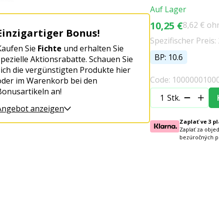
Auf Lager
10,25 €
8,62 € oh
Einzigartiger Bonus!
Spezifischer Preis: 
Kaufen Sie
Fichte
und erhalten Sie
BP: 10.6
spezielle Aktionsrabatte. Schauen Sie
sich die vergünstigten Produkte hier
Code: 1000000100
oder im Warenkorb bei den
Bonusartikeln an!
Stk.
Angebot anzeigen
Zaplať ve 3 p
Zaplať za obje
bezúročných p