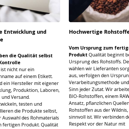
e Entwicklung und
Hochwertige Rohstoff
e
Vom Ursprung zum fertig
Produkt
Qualität beginnt b
ben die Qualität selbst
Ursprung des Rohstoffs. D
Kontrolle
wählen wir Lieferanten sorg
st nicht nur ein
aus, verfolgen den Ursprun
name auf einem Etikett.
Verarbeitungsmet­hode und
d ein Hersteller mit eigener
Sinn jeder Zutat. Wir arbeit
klung, Produktion, Laboren,
BIO-Rohstoffen, einem RAW
 und Versand.
Ansatz, pflanzlichen Quelle
twickeln, testen und
Rohstoffen aus der Wildnis,
lieren die Produkte selbst,
sinnvoll ist. Wir verbinden 
r Auswahl des Rohmaterials
Respekt vor der Natur mit
 fertigen Produkt. Qualität