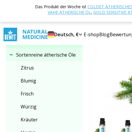
Startseite
E-sho
Das Produkt der Woche ist
COLDET ÄTHERISCHES
Kategorie auswählen
VAHE ÄTHERISCHE ÖL
,
GOLD SENSITIVE Ä
Sortenreine ätherische
Deutsch, €
E-shop
Blog
Bewertun
Öle
Sortenreine ätherische Öle
Zitrus
Blumig
Frisch
Würzig
Kräuter