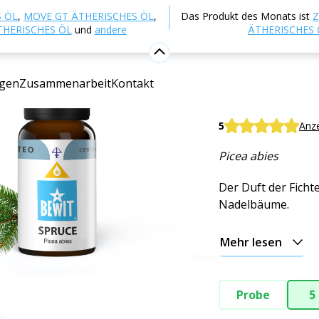
p
Aromatherapie
Ätherische Öle
Sortenreine äther
 ÖL
,
MOVE GT ÄTHERISCHES ÖL
,
Das Produkt des Monats ist
Z
THERISCHES ÖL
und
andere
ÄTHERISCHES 
Fichte
gen
Zusammenarbeit
Kontakt
100% reines ätheri
BEWIT Spruce
5
Anz
Picea abies
Der Duft der Fichte
Nadelbäume.
Mehr lesen
Probe
5