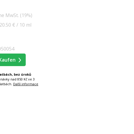
ne MwSt. (19%)
20.50 € / 10 ml
050054
Kaufen
latbách, bez úroků
dnávky nad 850 Kč ve 3
latbách.
Další informace