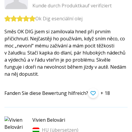
Kunde durch Produktkauf verifiziert
Ok Dig esenciální olej
Směs OK DIG jsem si zamilovala hned při prvním
přičichnutí. Nejčastěji ho používám, když sním něco, co
moc „nevoní“ mému zažívání a mám pocit těžkosti
v žaludku. Stačí kapka do dlaní, pár hlubokých nádechů
a výdechů a v řádu vteřin je po problému. Skvěle
funguje i dceři na nevolnost během jízdy v autě. Nedám
na něj dopustit.
Fanden Sie diese Bewertung hilfreich?
+ 18
Vivien Belovári
HU (
übersetzen
)