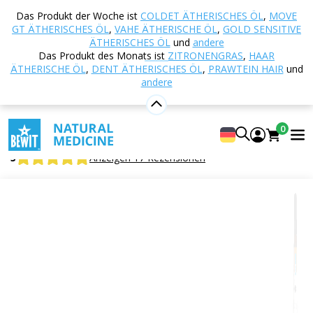
Startseite
E-shop
Aromatherapie
Ätherische
Das Produkt der Woche ist
COLDET ÄTHERISCHES ÖL
,
MOVE
Öle
Mischungen ätherischer Öle
Ok Dig
GT ÄTHERISCHES ÖL
,
VAHE ÄTHERISCHE ÖL
,
GOLD SENSITIVE
ätherisches Öl
ÄTHERISCHES ÖL
und
andere
Das Produkt des Monats ist
ZITRONENGRAS
,
HAAR
ÄTHERISCHE ÖL
,
DENT ÄTHERISCHES ÖL
,
PRAWTEIN HAIR
und
andere
Ok Dig ätherisches Öl
100% reine und natürliche Mischung aus CTEO®
0
ätherischen Ölen
5
Anzeigen 17 Rezensionen
Geeignet
für