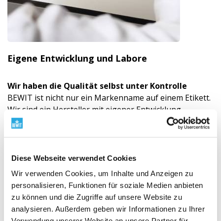
Eigene Entwicklung und Labore
Wir haben die Qualität selbst unter Kontrolle
BEWIT ist nicht nur ein Markenname auf einem Etikett.
Wir sind ein Hersteller mit eigener Entwicklung,
Produktion, Laboren, Lagern und Versand.
Wir entwickeln, testen und kontrollieren die Produkte
selbst, von der Auswahl des Rohmaterials bis zum
fertigen Produkt. Qualität ist für uns kein Slogan. Es ist
Diese Webseite verwendet Cookies
ein System, Verantwortung und tägliche Arbeit.
Wir verwenden Cookies, um Inhalte und Anzeigen zu
Sehen Sie, wie wir mit Qualität arbeiten
personalisieren, Funktionen für soziale Medien anbieten
zu können und die Zugriffe auf unsere Website zu
analysieren. Außerdem geben wir Informationen zu Ihrer
Verwendung unserer Website an unsere Partner für