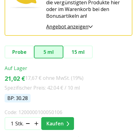
die vergünstigten Produkte hier
oder im Warenkorb bei den
Bonusartikeln an!
Angebot anzeigen
Probe
5 ml
15 ml
Auf Lager
21,02 €
17,67 € ohne MwSt. (19%)
Spezifischer Preis: 42.04 € / 10 ml
BP: 30.28
Code: 1200000100050106
Stk.
Kaufen