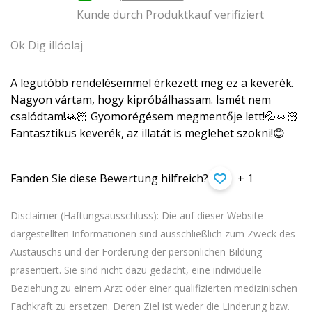
Kunde durch Produktkauf verifiziert
Ok Dig illóolaj
A legutóbb rendelésemmel érkezett meg ez a keverék.
Nagyon vártam, hogy kipróbálhassam. Ismét nem
csalódtam!🙏🏻 Gyomorégésem megmentője lett!💦🙏🏻
Fantasztikus keverék, az illatát is meglehet szokni!😊
Fanden Sie diese Bewertung hilfreich?
+ 1
Disclaimer (Haftungsausschluss): Die auf dieser Website
dargestellten Informationen sind ausschließlich zum Zweck des
Austauschs und der Förderung der persönlichen Bildung
präsentiert. Sie sind nicht dazu gedacht, eine individuelle
Beziehung zu einem Arzt oder einer qualifizierten medizinischen
Fachkraft zu ersetzen. Deren Ziel ist weder die Linderung bzw.