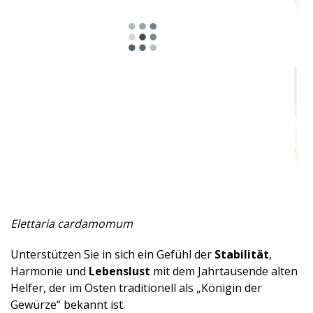
Würzig
Kräuter
Harzig
Mentholhaltig
Fruchtig
Holzig
Süß
Moschusartig
Elettaria cardamomum
Erdige
Unterstützen Sie in sich ein Gefühl der
Stabilität
,
Harmonie und
Lebenslust
mit dem Jahrtausende alten
Aphrodisierend
Helfer, der im Osten traditionell als „Königin der
Gewürze“ bekannt ist.