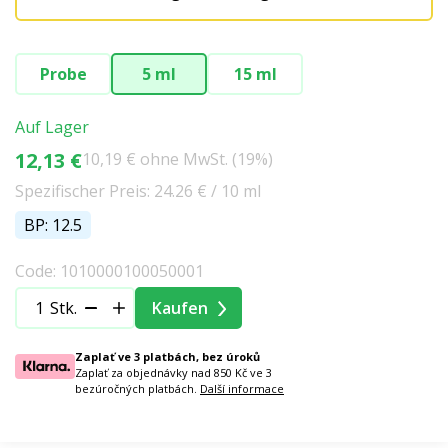
Probe
5 ml
15 ml
Auf Lager
12,13 €
10,19 € ohne MwSt. (19%)
Spezifischer Preis: 24.26 € / 10 ml
BP: 12.5
Code: 1010000100050001
Stk.
Kaufen
Zaplať ve 3 platbách, bez úroků
Zaplať za objednávky nad 850 Kč ve 3
bezúročných platbách.
Další informace