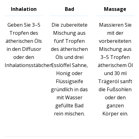
Inhalation
Bad
Massage
Geben Sie 3–5
Die zubereitete
Massieren Sie
Tropfen des
Mischung aus
mit der
ätherischen Öls
fünf Tropfen
vorbereiteten
in den Diffusor
des ätherischen
Mischung aus
oder den
Öls und drei
3–5 Tropfen
Inhalationsstäbchen.
Esslöffel Sahne,
ätherischem Öl
Honig oder
und 30 ml
Flüssigseife
Trägeröl sanft
gründlich in das
die Fußsohlen
mit Wasser
oder den
gefüllte Bad
ganzen
rein mischen.
Körper ein.