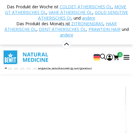
Startseite
E-shop
Aromatherapie
Ätherische
Das Produkt der Woche ist
COLDET ÄTHERISCHES ÖL
,
MOVE
Öle
Sortenreine ätherische Öle
Grüner
GT ÄTHERISCHES ÖL
,
VAHE ÄTHERISCHE ÖL
,
GOLD SENSITIVE
Kardamom RAW, CO₂
ÄTHERISCHES ÖL
und
andere
Das Produkt des Monats ist
ZITRONENGRAS
,
HAAR
ÄTHERISCHE ÖL
,
DENT ÄTHERISCHES ÖL
,
PRAWTEIN HAIR
und
andere
Grüner Kardamom RAW, CO₂
100% reines und natürliches CTEO® ätherisches Öl
0
BEWIT Cardamom RAW, CO₂
0
Eigene Bewertung eingeben
Zitrus
Blumig
Frisch