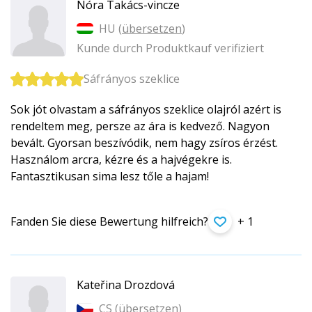
Nóra Takács-vincze
HU (
übersetzen
)
Kunde durch Produktkauf verifiziert
Sáfrányos szeklice
Sok jót olvastam a sáfrányos szeklice olajról azért is
rendeltem meg, persze az ára is kedvező. Nagyon
bevált. Gyorsan beszívódik, nem hagy zsíros érzést.
Használom arcra, kézre és a hajvégekre is.
Fantasztikusan sima lesz tőle a hajam!
Fanden Sie diese Bewertung hilfreich?
+ 1
Kateřina Drozdová
CS (
übersetzen
)