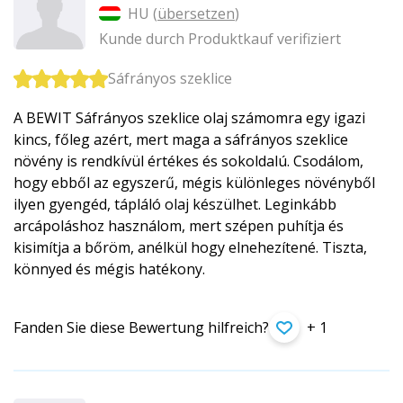
HU (
übersetzen
)
Kunde durch Produktkauf verifiziert
Sáfrányos szeklice
A BEWIT Sáfrányos szeklice olaj számomra egy igazi
kincs, főleg azért, mert maga a sáfrányos szeklice
növény is rendkívül értékes és sokoldalú. Csodálom,
hogy ebből az egyszerű, mégis különleges növényből
ilyen gyengéd, tápláló olaj készülhet. Leginkább
arcápoláshoz használom, mert szépen puhítja és
kisimítja a bőröm, anélkül hogy elnehezítené. Tiszta,
könnyed és mégis hatékony.
Fanden Sie diese Bewertung hilfreich?
+ 1