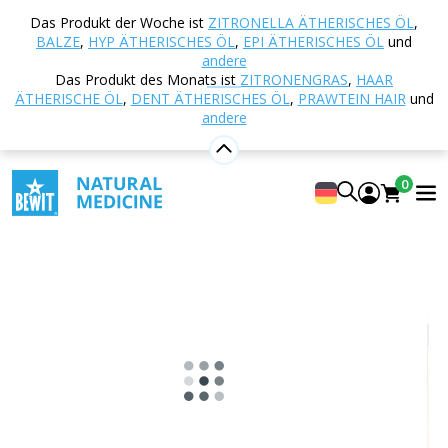
Startseite
E-shop
Naturkosmetik
Hautpflege
Das Produkt der Woche ist
ZITRONELLA ÄTHERISCHES ÖL
,
Kosmetische Öle
Distelöl BIO
BALZE
,
HYP ÄTHERISCHES ÖL
,
EPI ÄTHERISCHES ÖL
und
andere
Das Produkt des Monats ist
ZITRONENGRAS
,
HAAR
ÄTHERISCHE ÖL
,
DENT ÄTHERISCHES ÖL
,
PRAWTEIN HAIR
und
Distelöl BIO
andere
DAS BESTE VON DISTEL
4.83
Anzeigen 6 Rezensionen
0