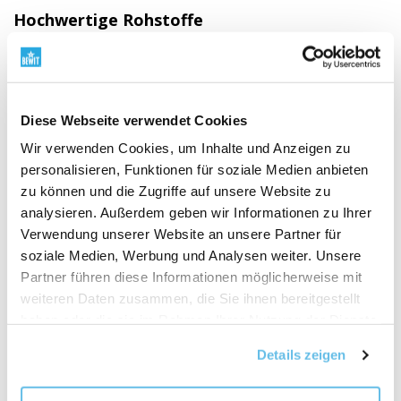
Hochwertige Rohstoffe
Vom Ursprung zum fertigen Produkt
Qualität
beginnt beim Ursprung des Rohstoffs. Deshalb wählen
wir Lieferanten sorgfältig aus, verfolgen den
Diese Webseite verwendet Cookies
Ursprung, die Verarbeitungsmet­hode und den Sinn
Wir verwenden Cookies, um Inhalte und Anzeigen zu
jeder Zutat. Wir arbeiten mit BIO-Rohstoffen, einem
personalisieren, Funktionen für soziale Medien anbieten
RAW-Ansatz, pflanzlichen Quellen und Rohstoffen aus
zu können und die Zugriffe auf unsere Website zu
der Wildnis, wo es sinnvoll ist. Wir verbinden den
analysieren. Außerdem geben wir Informationen zu Ihrer
Respekt vor der Natur mit Wissenschaft, Tests und
Verwendung unserer Website an unsere Partner für
unserer eigenen Verantwortung.
Erfahren Sie, warum
soziale Medien, Werbung und Analysen weiter. Unsere
der Ursprung der Rohstoffe wichtig ist
"
Partner führen diese Informationen möglicherweise mit
weiteren Daten zusammen, die Sie ihnen bereitgestellt
haben oder die sie im Rahmen Ihrer Nutzung der Dienste
gesammelt haben.
Details zeigen