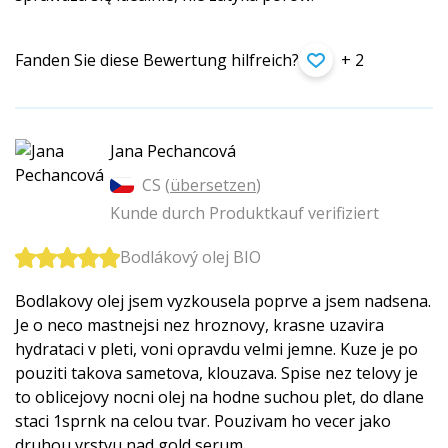
Fanden Sie diese Bewertung hilfreich?
+ 2
Jana Pechancová
CS (
übersetzen
)
Kunde durch Produktkauf verifiziert
Bodlákový olej BIO
Bodlakovy olej jsem vyzkousela poprve a jsem nadsena.
Je o neco mastnejsi nez hroznovy, krasne uzavira
hydrataci v pleti, voni opravdu velmi jemne. Kuze je po
pouziti takova sametova, klouzava. Spise nez telovy je
to oblicejovy nocni olej na hodne suchou plet, do dlane
staci 1sprnk na celou tvar. Pouzivam ho vecer jako
druhou vrstvu nad gold serum.