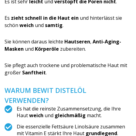
Es ist sehr
leicht
und
verstopft die Poren nicht
.
Es
zieht schnell in die Haut ein
und hinterlässt sie
schön
weich
und
samtig
.
Sie können daraus leichte
Hautseren
,
Anti-Aging-
Masken
und
Körperöle
zubereiten.
Sie pflegt auch trockene und problematische Haut mit
großer
Sanftheit
.
WARUM BEWIT DISTELÖL
VERWENDEN?
Es hat die reinste Zusammensetzung, die Ihre
Haut
weich
und
gleichmäßig
mac­ht.
Die essenzielle Fettsäure Linolsäure zusammen
mit Vitamin E stärkt Ihre Haut
grundlegend
.