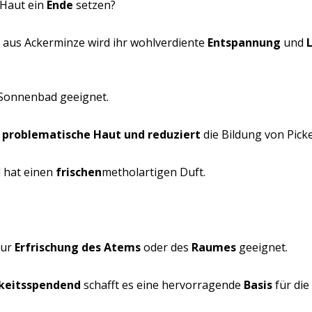
 Haut ein
Ende
setzen?
t aus Ackerminze wird ihr wohlverdiente
Entspannung
und
Sonnenbad geeignet.
r problematische Haut und reduziert
die Bildung von Picke
nd hat einen
frischen
metho­lartigen Duft.
zur
Erfrischung des Atems
oder des
Raumes
geeignet.
keitsspen­dend
schafft es eine hervorragende
Basis
für die