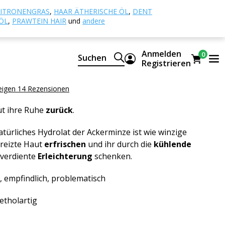
der Ackerminze, BIO
ITRONENGRAS
,
HAAR ÄTHERISCHE ÖL
,
DENT
ÖL
,
PRAWTEIN HAIR
und
andere
 der Ackerminze, BIO
Anmelden
0
Suchen
HES HYDROLAT
Registrieren
ydrosol BIO
eigen 14 Rezensionen
ut ihre Ruhe
zurück
.
türliches Hydrolat der Ackerminze ist wie winzige
ereizte Haut
erfrischen
und ihr durch die
kühlende
lverdiente
Erleichterung
schenken.
 empfindlich, problematisch
etholartig