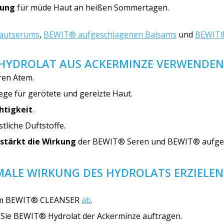
hung
für müde Haut an heißen Sommertagen.
autserums
,
BEWIT® aufgeschlagenen Balsams
und
BEWIT®
HYDROLAT AUS ACKERMINZE VERWENDEN
ren Atem.
ege für gerötete und gereizte Haut.
htigkeit
.
tliche Duftstoffe.
stärkt die Wirkung
der BEWIT® Seren und BEWIT® aufge
MALE WIRKUNG DES HYDROLATS ERZIELEN
dem BEWIT® CLEANSER
ab
.
m Sie BEWIT® Hydrolat der Ackerminze auftragen.