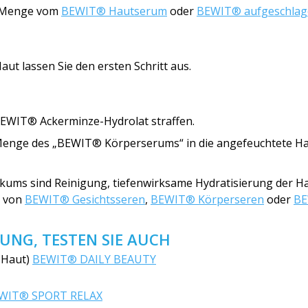
he Menge vom
BEWIT® Hautserum
oder
BEWIT® aufgeschlag
ut lassen Sie den ersten Schritt aus.
BEWIT® Ackerminze-Hydrolat straffen.
Menge des „BEWIT® Körperserums“ in die angefeuchtete H
ums sind Reinigung, tiefenwirksame Hydratisierung der Ha
g von
BEWIT® Gesichtsseren
,
BEWIT® Körperseren
oder
BE
UNG, TESTEN SIE AUCH
 Haut)
BEWIT® DAILY BEAUTY
WIT® SPORT RELAX