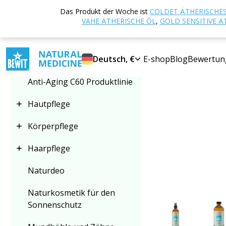
Startseite
E-sho
Das Produkt der Woche ist
COLDET ÄTHERISCHES
Kategorie auswählen
VAHE ÄTHERISCHE ÖL
,
GOLD SENSITIVE Ä
SUPER PREIS
Kosmetische Hydrolate
Deutsch, €
E-shop
Blog
Bewertun
Anti-Aging C60 Produktlinie
Hautpflege
Körperpflege
Haarpflege
Naturdeo
Naturkosmetik für den
Sonnenschutz