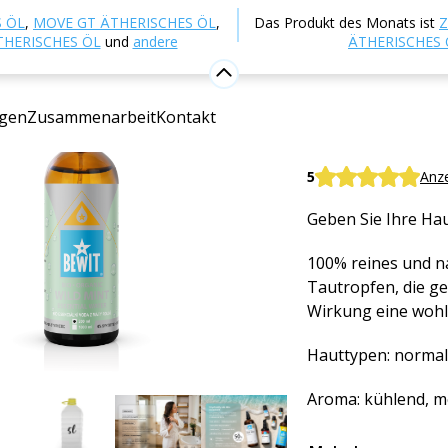
p
Naturkosmetik
Kosmetische Hydrolate
Hydrolat 
 ÖL
,
MOVE GT ÄTHERISCHES ÖL
,
Das Produkt des Monats ist
Z
THERISCHES ÖL
und
andere
ÄTHERISCHES 
Hydrolat
gen
Zusammenarbeit
Kontakt
100 % NATÜRLIC
BEWIT Wild mint h
5
Anz
Geben Sie Ihre Ha
100% reines und na
Tautropfen, die g
Wirkung eine woh
Hauttypen: normal,
Aroma: kühlend, m