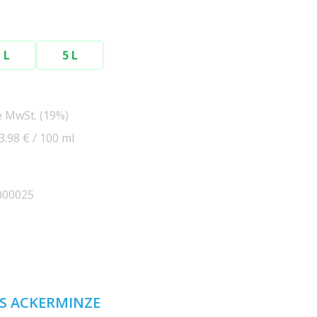
 L
5 L
e MwSt. (19%)
3.98 € / 100 ml
000025
US ACKERMINZE