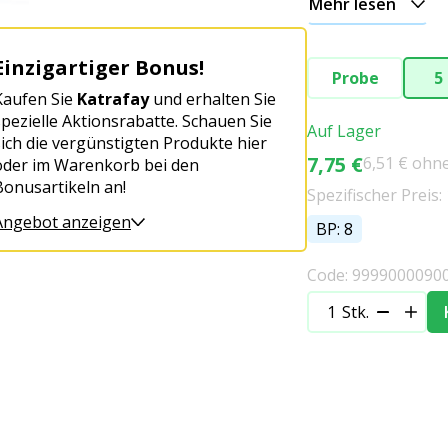
Mehr lesen
Einzigartiger Bonus!
Probe
5
Kaufen Sie
Katrafay
und erhalten Sie
spezielle Aktionsrabatte. Schauen Sie
Auf Lager
sich die vergünstigten Produkte hier
7,75 €
6,51 € ohn
oder im Warenkorb bei den
Bonusartikeln an!
Spezifischer Preis: 
Angebot anzeigen
BP: 8
Code: 9999000090
Stk.