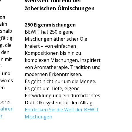
e
Weltweit führend bei
ätherischen Ölmischungen
en
eim
250 Eigenmischun­gen
eshalb
BEWIT hat 250 eigene
fältig
Mischungen ätherischer Öle
g, die
kreiert – von einfachen
 den
Kompositionen bis hin zu
en mit
komplexen Mischungen, inspiriert
-
von Aromatherapie, Tradition und
n und
modernen Erkenntnissen.
 wo es
Es geht nicht nur um die Menge.
den
Es geht um Tiefe, eigene
Entwicklung und ein durchdachtes
serer
Duft-Ökosystem für den Alltag.
fahren
Entdecken Sie die Welt der BEWIT
er
Mischungen