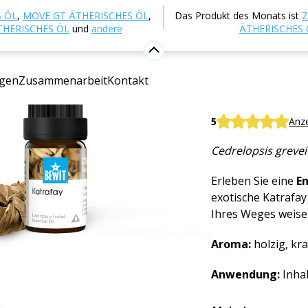
p
Aromatherapie
Ätherische Öle
Sortenreine äther
 ÖL
,
MOVE GT ÄTHERISCHES ÖL
,
Das Produkt des Monats ist
Z
THERISCHES ÖL
und
andere
ÄTHERISCHES 
Katrafay
gen
Zusammenarbeit
Kontakt
100% reines und n
BEWIT Katrafay
5
Anz
Cedrelopsis grevei
Erleben Sie eine
E
exotische Katrafay
Ihres Weges weise
Aroma:
holzig, kra
Anwendung:
Inhal