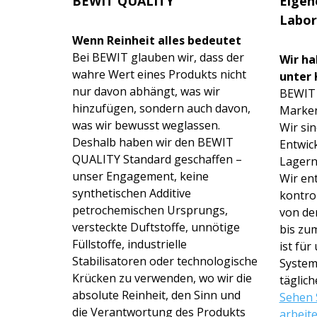
BEWIT QUALITY
Eigen
Labor
Wenn Reinheit alles bedeutet
Bei BEWIT glauben wir, dass der
Wir ha
wahre Wert eines Produkts nicht
unter 
nur davon abhängt, was wir
BEWIT i
hinzufügen, sondern auch davon,
Marken
was wir bewusst weglassen.
Wir sin
Deshalb haben wir den BEWIT
Entwic
QUALITY Standard geschaffen –
Lagern
unser Engagement, keine
Wir en
synthetischen Additive
kontrol
petrochemischen Ursprungs,
von de
versteckte Duftstoffe, unnötige
bis zum
Füllstoffe, industrielle
ist für
Stabilisatoren oder technologische
System
Krücken zu verwenden, wo wir die
täglich
absolute Reinheit, den Sinn und
Sehen S
die Verantwortung des Produkts
arbeit