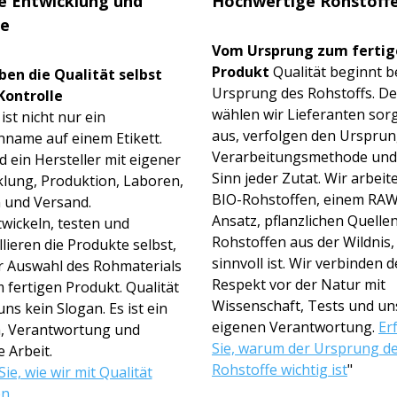
e Entwicklung und
Hochwertige Rohstoff
e
Vom Ursprung zum fertig
Produkt
Qualität beginnt b
ben die Qualität selbst
Ursprung des Rohstoffs. D
Kontrolle
wählen wir Lieferanten sorg
st nicht nur ein
aus, verfolgen den Ursprun
name auf einem Etikett.
Verarbeitungsmet­hode und
d ein Hersteller mit eigener
Sinn jeder Zutat. Wir arbeit
klung, Produktion, Laboren,
BIO-Rohstoffen, einem RAW
 und Versand.
Ansatz, pflanzlichen Quelle
twickeln, testen und
Rohstoffen aus der Wildnis,
lieren die Produkte selbst,
sinnvoll ist. Wir verbinden 
r Auswahl des Rohmaterials
Respekt vor der Natur mit
 fertigen Produkt. Qualität
Wissenschaft, Tests und un
 uns kein Slogan. Es ist ein
eigenen Verantwortung.
Er
, Verantwortung und
Sie, warum der Ursprung d
e Arbeit.
Rohstoffe wichtig ist
"
ie, wie wir mit Qualität
en