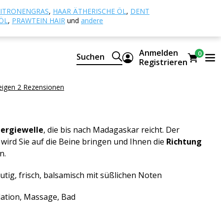
ische Öle
Katrafay
ITRONENGRAS
,
HAAR ÄTHERISCHE ÖL
,
DENT
ÖL
,
PRAWTEIN HAIR
und
andere
Anmelden
0
Suchen
atürliches CTEO® ätherisches Öl
Registrieren
eigen 2 Rezensionen
nergiewelle
, die bis nach Madagaskar reicht. Der
 wird Sie auf die Beine bringen und Ihnen die
Richtung
n.
utig, frisch, balsamisch mit süßlichen Noten
ation, Massage, Bad