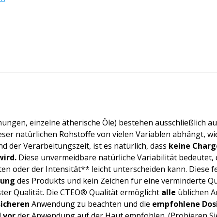
ungen, einzelne ätherische Öle) bestehen ausschließlich au
er natürlichen Rohstoffe von vielen Variablen abhängt, w
d der Verarbeitungszeit, ist es natürlich, dass
keine Charge
wird.
Diese unvermeidbare natürliche Variabilität bedeutet, 
n oder der Intensität** leicht unterscheiden kann. Diese f
zung
des Produkts und kein Zeichen für eine verminderte Qual
er Qualität. Die CTEO® Qualität ermöglicht
alle
üblichen A
sicheren
Anwendung zu beachten und die
empfohlene Dos
 vor
der Anwendung auf der Haut empfohlen. (Probieren Sie