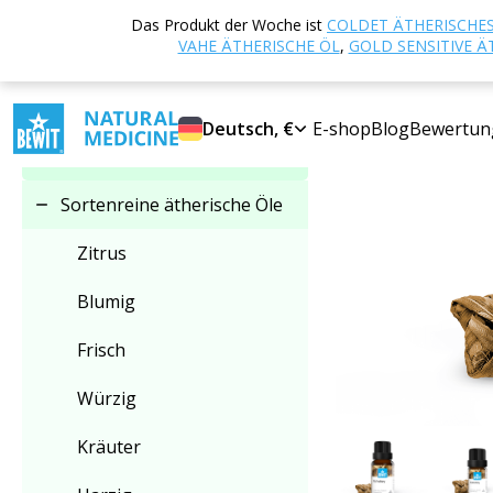
Startseite
E-sho
Das Produkt der Woche ist
COLDET ÄTHERISCHES
Kategorie auswählen
VAHE ÄTHERISCHE ÖL
,
GOLD SENSITIVE Ä
Sortenreine ätherische
Deutsch, €
E-shop
Blog
Bewertun
Öle
Sortenreine ätherische Öle
Zitrus
Blumig
Frisch
Würzig
Kräuter